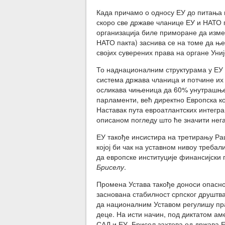
Када причамо о односу ЕУ до питања 
скоро све државе чланице ЕУ и НАТО п
организација биле приморане да измен
НАТО пакта) заснива се на томе да ње
својих суверених права на органе Униј
То наднационалним структурама у ЕУ
система држава чланица и потчине их
осликава чињеница да 60% унутрашње
парламенти, већ директно Европска ко
Наставак пута евроатлантских интегра
описаном погледу што ће значити нега
ЕУ такође инсистира на третирању Ра
којој би чак на уставном нивоу треба
да европске институције финансијски
Бриселу
.
Промена Устава такође доноси опасно
заснована стабилност српског друштв
да националним Уставом регулишу пр
деце. На исти начин, под диктатом а
САД и ЕУ, Брисел захтева од држава 