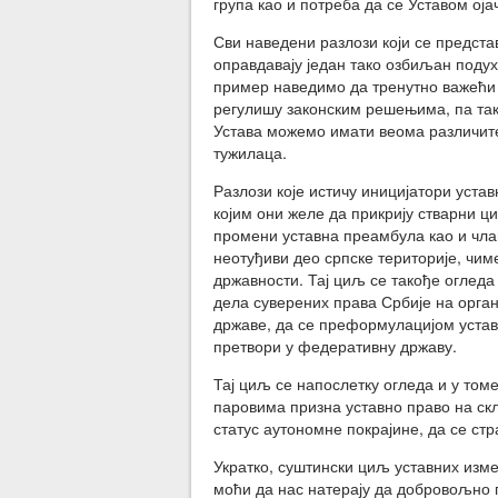
група као и потреба да се Уставом оја
Сви наведени разлози који се предста
оправдавају један тако озбиљан подух
пример наведимо да тренутно важећи 
регулишу законским решењима, па так
Устава можемо имати веома различите 
тужилаца.
Разлози које истичу иницијатори устав
којим они желе да прикрију стварни ц
промени уставна преамбула као и члан
неотуђиви део српске територије, чим
државности. Тај циљ се такође оглед
дела суверених права Србије на орга
државе, да се преформулацијом устав
претвори у федеративну државу.
Тај циљ се напослетку огледа и у том
паровима призна уставно право на скл
статус аутономне покрајине, да се с
Укратко, суштински циљ уставних изме
моћи да нас натерају да добровољно 