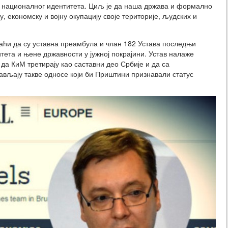
 и националног идентитета. Циљ је да наша држава и формално
у, економску и војну окупацију своје територије, људских и
таћи да су уставна преамбула и члан 182 Устава последњи
итета и њене државности у јужној покрајини. Устав налаже
а КиМ третирају као саставни део Србије и да са
ављају такве односе који би Приштини признавали статус