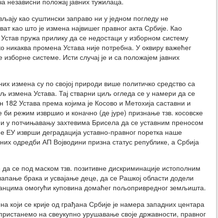
ча независни положај јавних тужилаца.
вљају као суштински заправо ни у једном погледу не
ват као што је измена највишег правног акта Србије. Као
Устав пружа прилику да се недостаци у изборном систему
о никаква промена Устава није потребна. У оквиру важећег
изборне системе. Исти случај је и са положајем јавних
них измена су по својој природи више политичко средство са
иљ измена Устава. Тај стварни циљ огледа се у намери да се
 182 Устава према којима је Косово и Метохија саставни и
е би режим извршио и коначно (де јуре) признање тзв. косовске
а и у потчињавању захтевима Брисела да се уставним преносом
не ЕУ изврши деградација уставно-правног поретка наше
них одредби АП Војводини призна статус републике, а Србија
е да се под маском тзв. позитивне дискриминације истополним
апање брака и усвајање деце, да се Рашкој области додели
транцима омогући куповина домаћег пољопривредног земљишта.
на који се крије од грађана Србије је намера западних центара
пристанемо на свеукупно урушавање своје државности, правног