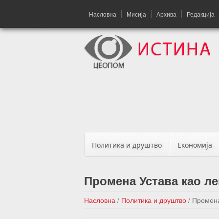
Насловна
Мисија
Архива
Редакција
Политика и друштво
Економија
Промена Устава као ле
Насловна
/
Политика и друштво
/
Промена