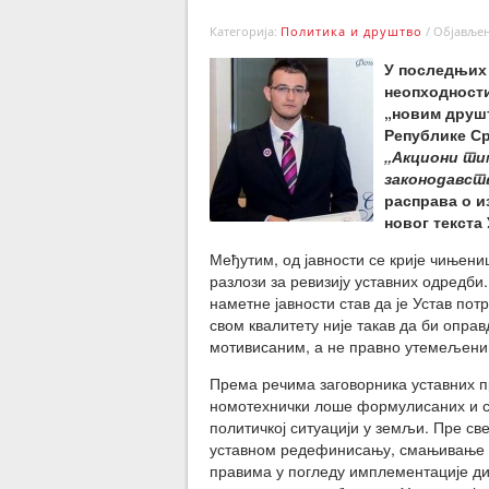
Категорија:
Политика и друштво
/
Објављено
У последњих 
неопходности
„новим друш
Републике Ср
„Акциони ти
законодавств
расправа о и
новог текста 
Међутим, од јавности се крије чињени
разлози за ревизију уставних одредби
наметне јавности став да је Устав по
свом квалитету није такав да би оправ
мотивисаним, а не правно утемељеним 
Према речима заговорника уставних 
номотехнички лоше формулисаних и сп
политичкој ситуацији у земљи. Пре св
уставном редефинисању, смањивање б
правима у погледу имплементације д