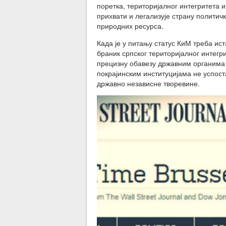
поретка, територијалног интегритета
прихвати и легализује страну политичк
природних ресурса.
Када је у питању статус КиМ треба ис
браник српског територијалног интегр
прецизну обавезу државним органима д
покрајинским институцијама не успост
државно независне творевине.