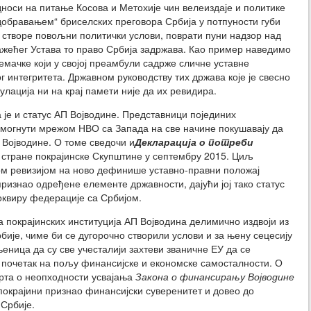
односи на питање Косова и Метохије чин велеиздаје и политике
добравањем“ бриселских преговора Србија у потпуности губи
е створе повољни политички услови, поврати пуни надзор над
жећег Устава то право Србија задржава. Као пример наведимо
емачке који у својој преамбули садрже сличне уставне
 интегритета. Државном руководству тих држава које је свесно
лација ни на крај памети није да их ревидира.
 је и статус АП Војводине. Представници појединих
помогнути мрежом НВО са Запада на све начине покушавају да
а Војводине. О томе сведочи и
Декларација о потреби
д стране покрајинске Скупштине у септембру 2015. Циљ
ном ревизијом на ново дефинише уставно-правни положај
признао одређене елементе државности, дајући јој тако статус
оквиру федерације са Србијом.
покрајинских институција АП Војводина делимично издвоји из
ије, чиме би се дугорочно створили услови и за њену сецесију
њеница да су све учесталији захтеви званичне ЕУ да се
а почетак на пољу финансијске и економске самосталности. О
орта о неопходности усвајања
Закона о финансирању Војводине
 покрајини признао финансијски суверенитет и довео до
 Србије.