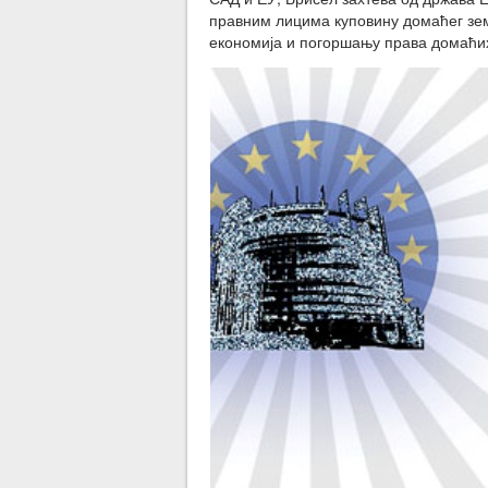
правним лицима куповину домаћег зе
економија и погоршању права домаћи