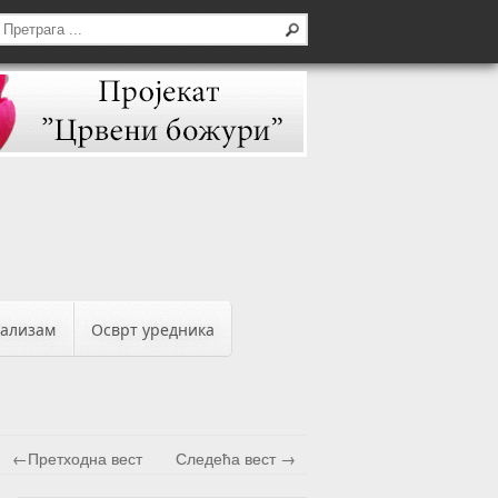
бализам
Осврт уредника
←Претходна вест
Следећа вест →