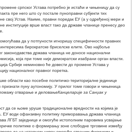
промене српског Устава потребно је истаћи и чињеницу да су
акта пре него што су постале пуноправни субјекти тих
е свој Устав. Наиме, правни поредак ЕУ (а у одређеној мери и
не институције врше власт тако да државе чланице пренесу део
е.
 омогућава да у потпуности игноришу специфичности правних
 интересима бирократске бриселске елите. Ово најбоље
г законодавства држава чланица не доносе национални
мисија, која при томе није демократски изабрани орган власти.
ција Србије неминовно ће довести до промене Устава у
цију националног правног поретка.
шке области као посебне политичко-територијалне јединице
ли признати пуну аутономију. У прилог томе говори и чињеница
 помажу отварање и деловање
Канцеларије за Санџак у
ст да се њоме уруше традиционалне вредности на којима је
а. ЕУ води офанзивну политику приморавања држава чланица
ава ЛГБТ заједнице и омогуће истополним паровима усвајање
меричке политике о формирању зоне слободне трговине између
Европе да на уставном нивоу омогуће страним физичким и