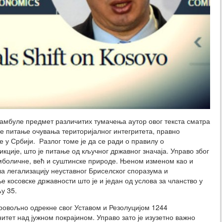
еамбуле предмет различитих тумачења аутор овог текста сматра
ише питање очувања територијалног интегритета, правно
е у Србији. Разлог томе је да се ради о правилу о
кције, што је питање од кључног државног значаја. Управо због
мболичне, већ и суштинске природе. Њеном изменом као и
а легализацију неуставног Бриселског споразума и
косовске државности што је и један од услова за чланство у
у 35.
бровољно одрекне свог Уставом и Резолуцијом 1244
итет над јужном покрајином. Управо зато је изузетно важно