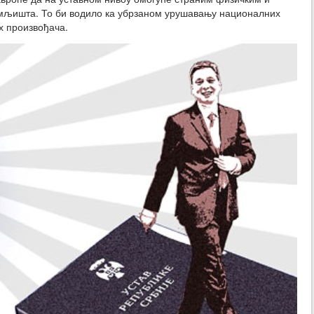
мљишта. То би водило ка убрзаном урушавању националних
х произвођача.