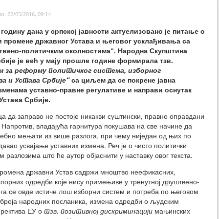
: 22/05/2016, 09:14
годину дана у српској јавности актуелизовано је питање о
 промене државног Устава и његовог усклађивања са
твено-политичким околностима“. Народна Скупштина
бије је већ у мају прошле године формирала тзв.
м за реформу политичког система, изборног
а и Устава Србије“
са циљем да се покрене јавна
зменама уставно-правне регулативе и направи оснутак
Устава Србије.
ца да заправо не постоје никакви суштински, правно оправдани
. Напротив, владајућа гарнитура покушава на све начине да
требно мењати из више разлога, при чему ниједан од њих по
давао усвајање уставних измена. Реч је о чисто политички
разлозима што ће аутор објаснити у наставку овог текста.
промена државни Устав садржи мноштво неефикасних,
орних одредби које нису примењиве у тренутној друштвено-
ега се овде истиче лош изборни систем и потреба по његовом
роја народних посланика, измена одредби о људским
иректива ЕУ о
тзв. позитивној дискриминацији
мањинских