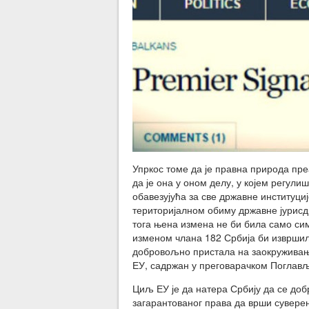
Упркос томе да је правна природа пр
да је она у оном делу, у којем регул
обавезујућа за све државне институциј
територијалном обиму државне јурисди
тога њена измена не би била само си
изменом члана 182 Србија би извршил
добровољно пристала на заокруживање 
ЕУ, садржан у преговарачком Поглављ
Циљ ЕУ је да натера Србију да се до
загарантованог права да врши суверен