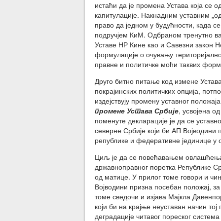
истаћи да је промена Устава која се 
капитулације. Накнадним уставним „о
право да једном у будућности, када с
подручјем КиМ. Одбраном тренутно ва
Уставе НР Кине као и Савезни закон Н
формулације о очувању територијалног
правне и политичке моћи таквих форму
Друго битно питање код измене Устава
покрајинских политичких опција, пот
издејствују промену уставног положај
промене Устава Србије
, усвојена о
поменуте декларације је да се устав
северне Србије који би АП Војводини 
републике и федеративне јединице у 
Циљ је да се повећавањем овлашћења 
државноправног поретка Републике Срб
од матице. У прилог томе говори и чи
Војводини призна посебан положај, з
томе сведочи и изјава Мајкла Давенп
који би на крајње неуставан начин тој
деградације читавог пореског система