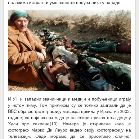
налазима истраге и умешаности понуњеника у нападе.
И УН и западни званичници и медији и побуњеници играју
у истом тиму. Том приликом су се толико заиграли да је
BBC објавио фотографију масакра цивила у Ирака из 2003.
године, са појашњењем да је на слици приказ тела деце у
Хули пре сахране(10). Намера је откривена када је
фотограф Марко Ди Лауро видео своју фотографију на
телевизији. Овде морамо да се присетимо сличног