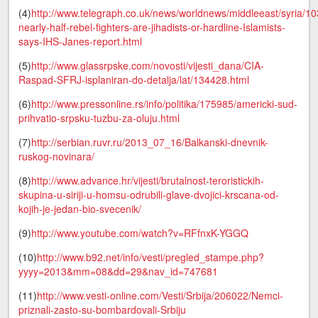
(4)
http://www.telegraph.co.uk/news/worldnews/middleeast/syria/1
nearly-half-rebel-fighters-are-jihadists-or-hardline-Islamists-
says-IHS-Janes-report.html
(5)
http://www.glassrpske.com/novosti/vijesti_dana/CIA-
Raspad-SFRJ-isplaniran-do-detalja/lat/134428.html
(6)
http://www.pressonline.rs/info/politika/175985/americki-sud-
prihvatio-srpsku-tuzbu-za-oluju.html
(7)
http://serbian.ruvr.ru/2013_07_16/Balkanski-dnevnik-
ruskog-novinara/
(8)
http://www.advance.hr/vijesti/brutalnost-teroristickih-
skupina-u-siriji-u-homsu-odrubili-glave-dvojici-krscana-od-
kojih-je-jedan-bio-svecenik/
(9)
http://www.youtube.com/watch?v=RFfnxK-YGGQ
(10)
http://www.b92.net/info/vesti/pregled_stampe.php?
yyyy=2013&mm=08&dd=29&nav_id=747681
(11)
http://www.vesti-online.com/Vesti/Srbija/206022/Nemci-
priznali-zasto-su-bombardovali-Srbiju