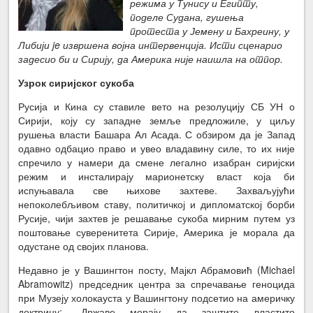
режима у Тунису и Египту,
поделе Судана, гушења
протеста у Јемену и Бахреину, у
Либији je извршена војна интервенција. Исти сценарио
задесио би и Сирију, да Америка није наишла на отпор.
Узрок сиријског сукоба
Русија и Кина су ставиле вето на резолуцију СБ УН о
Сирији, коју су западне земље предложиле, у циљу
рушења власти Башара Ал Асада. С обзиром да је Запад
одавно одбацио право и увео владавину силе, то их није
спречило у намери да смене легално изабран сиријски
режим и инсталирају марионетску власт која би
испуњавала све њихове захтеве. Захваљујући
непоколебљивом ставу, политичкој и дипломатској борби
Русије, чији захтев је решавање сукоба мирним путем уз
поштовање суверенитета Сирије, Америка је морала да
одустане од својих планова.
Недавно је у Вашингтон посту, Мајкл Абрамовић (Michael
Abramowitz) председник центра за спречавање геноцида
при Музеју холокауста у Вашингтону подсетио на америчку
доктрину: „Државе морају да заштите властито