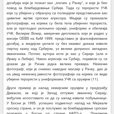
догађаја који је познат као „злочин у Рачку“, и који је био
повод за бомбардовање Србије. Тада су терористи УЧК
који су убијени у обрачуну са полицијом представљени као
цивилне жртве српских агресора. Медији су приказали
фотографије, на којима су била тела убијених терориста,
али је претходно уклоњено оружје, униформе и обележја
УЧК. Вилијам Вокер, амерички дипломата који је радио у
мисији OEBS на КиМ 1999. представио је фалсификовани
догађај, а медијски џелати су без икаквог доказа извели
смртну казну над Србијом, уз велики допринос западних
званичника. Потпис аутора исти је као у Сирији (али и
Ираку и Либији). Након агресије на Србију, појавили су се
докази да је Рачак једна велика превара. Немачки
фотограф, који је снимао наводни масакр у Рачку, дао је
на увид немачкој јавности фотографије на којима се виде
убијени терористи у униформама УЧК са оружјем (11).
Други пример је напад хемијским оружјем у предграђу
Дамаска, за коју је Запад оптужио званичну Сирију,
међутим испоставило се да су напад извели побуњеници.
У Босни је 1995. успешно подметнут напад на Меркале
српској страни, и он је послужио за бомбардовање српских
положаја у Босни од стране НАТО-а . Приликом