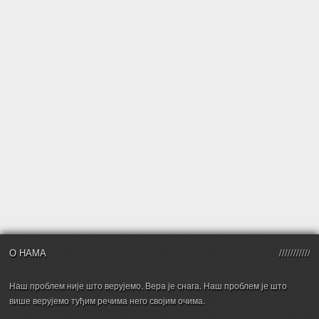
О НАМА
Наш проблем није што верујемо. Вера је снага. Наш проблем је што
више верујемо туђим речима него својим очима.