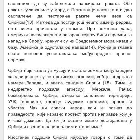
саопштило да су забележили лансирање ракета. Обе
ракете су завршиле у мору, а Пентагон је након тога издао
саопштење да тестирање ракете нема везе са
Сиријом(13). Изгледа да постоји још нешто између редова,
што нисмо прочитали у штампи. Пре неколико дана,
амерички носач авиона и разарач, који су били спремни за
напад на Сирију, кренули су из Средоземног мора назад у
базу. Америка је одустала од напада(14). Русија је главна
снага поновног успостављања међународног правног
поретка.
Србија није стала уз Русију и остале земље међународне
заједнице које су се противиле агресији, већ је подржала
намере Запада, и увела санкције Сирији (15). Тиме је
индиректно подржала агресију, Меркале, Рачак,
бомбардовање Србије, отимање сопствене територије,
УЧК терористе, трговце људским органима, прогон и
убиства. Чак ни српски народ, који је познат по
праведности, није изразио протест против неправде коју је
и сам доживео. Да ли је остало имало достојанства у
Србији и свести о националним интересима?
Изостанак подршке Сирији најбоље говори о томе да