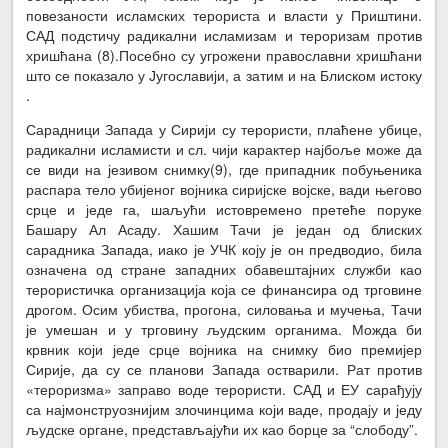
повезаности исламских терориста и власти у Приштини.
САД подстичу радикални исламизам и тероризам против
хришћана (8).Посебно су угрожени православни хришћани
што се показало у Југославији, а затим и на Блиском истоку
.
Сарадници Запада у Сирији су терористи, плаћене убице,
радикални исламисти и сл. чији карактер најбоље може да
се види на језивом снимку(9), где припадник побуњеника
распара тело убијеног војника сиријске војске, вади његово
срце и једе га, шаљући истовремено претеће поруке
Башару Ал Асаду. Хашим Тачи је један од блиских
сарадника Запада, иако је УЧК коју је он предводио, била
означена од стране западних обавештајних служби као
терористичка организација која се финансира од трговине
дрогом. Осим убиства, прогона, силовања и мучења, Тачи
је умешан и у трговину људским органима. Можда би
крвник који једе срце војника на снимку био премијер
Сирије, да су се планови Запада остварили. Рат против
«тероризма» заправо воде терористи. САД и ЕУ сарађују
са најмонструознијим злочинцима који ваде, продају и једу
људске органе, представљајући их као борце за “слободу”.