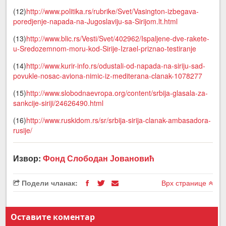
(12)
http://www.politika.rs/rubrike/Svet/Vasington-izbegava-
poredjenje-napada-na-Jugoslaviju-sa-Sirijom.lt.html
(13)
http://www.blic.rs/Vesti/Svet/402962/Ispaljene-dve-rakete-
u-Sredozemnom-moru-kod-Sirije-Izrael-priznao-testiranje
(14)
http://www.kurir-info.rs/odustali-od-napada-na-siriju-sad-
povukle-nosac-aviona-nimic-iz-mediterana-clanak-1078277
(15)
http://www.slobodnaevropa.org/content/srbija-glasala-za-
sankcije-siriji/24626490.html
(16)
http://www.ruskidom.rs/sr/srbija-sirija-clanak-ambasadora-
rusije/
Извор:
Фонд Слободан Јовановић
Подели чланак:
Врх странице
Оставите коментар