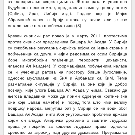
за остваривање својих циљева. Жртве рата и уништена
будућност неке земље, представља само узгредну штету
(Србија, Ирак, Либија итд.). Подаци које је Мајкл
Абрамовић навео о броју жртава су тачни, али је све
остало више него проблематично (3).
Крвави сиријски рат почео је у марту 2011. протестима
против сиријског председника Башара Ал Асада. У Сирији
су сукобљене регуларна сиријска војска са једне стране и
побуњеници са друге, у чијим редовима се осим Сиријаца
боре многобројни плаћеници, терористи, џихадисти,
чланови Ал Каиде(4). У формацијама побуњеника налазе
се и учесници ратова на простору бивше Југославије,
односно муслимани из БиХ и Арбанаси са КиМ. Тема
разматрања ситуације у Сирији, за оне који је добро
познају, није улога Башара Ал Асада у њима. Свакако да
његова владавина може да прими одређене критике (не
оне које Запад намеће) и поред тога што има велику
подршку народа, међутим рат у Сирији се не води због
Башара Ал Асада, нити због унутрашњих проблема државе
којом он влада. Америчка доктрина о заштити људских
права је покриће за кршење људских права, односно
средство за агресију над другим државама. Преузимање