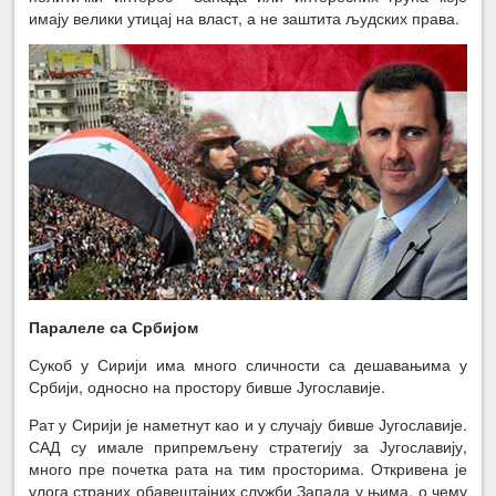
имају велики утицај на власт, а не заштита људских права.
Паралеле са Србијом
Сукоб у Сирији има много сличности са дешавањима у
Србији, односно на простору бивше Југославије.
Рат у Сирији је наметнут као и у случају бивше Југославије.
САД су имале припремљену стратегију за Југославију,
много пре почетка рата на тим просторима. Откривена је
улога страних обавештајних служби Запада у њима, о чему