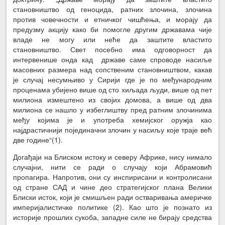
становништво од геноцида, ратних злочина, злочина
против човечности и етничког чишћења, и морају да
предузму акцију како би помогле другим државама чије
владе не могу или неће да заштите властито
становништво. Свет посебно има одговорност да
интервенише онда кад државе саме спроводе насиље
масовних размера над сопственим становништвом, какав
је случај несумњиво у Сирији где је по међународним
проценама убијено више од сто хиљада људи, више од пет
милиона измештено из својих домова, а више од два
милиона се нашло у избеглиштву пред ратним злочинима
међу којима је и употреба хемијског оружја као
најдрастичнији појединачни злочин у насиљу које траје већ
две године“(1).
Догађаји на Блиском истоку и северу Африке, нису нимало
случајни, нити се ради о случају који Абрамовић
пропагира. Напротив, они су инспирисани и контролисани
од стране САД и чине део стратегијског плана Велики
Блиски исток, који је смишљен ради остваривања америчке
империјалистичке политике (2). Као што је познато из
историје прошлих сукоба, западне силе не бирају средства