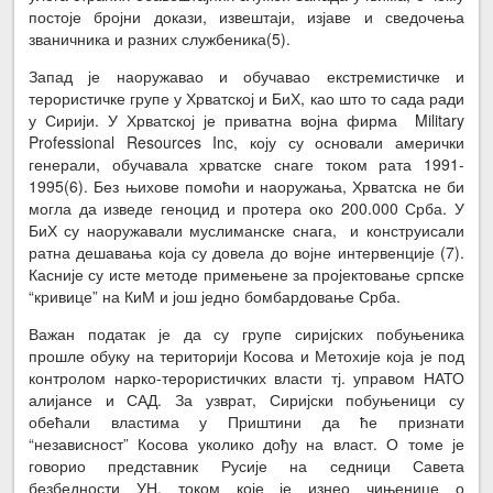
постоје бројни докази, извештаји, изјаве и сведочења
званичника и разних службеника(5).
Запад је наоружавао и обучавао екстремистичке и
терористичке групе у Хрватској и БиХ, као што то сада ради
у Сирији. У Хрватској је приватна војна фирма Military
Professional Resources Inc, коју су основали амерички
генерали, обучавала хрватске снаге током рата 1991-
1995(6). Без њихове помоћи и наоружања, Хрватска не би
могла да изведе геноцид и протера око 200.000 Срба. У
БиХ су наоружавали муслиманске снага, и конструисали
ратна дешавања која су довела до војне интервенције (7).
Касније су исте методе примењене за пројектовање српске
“кривице” на КиМ и још једно бомбардовање Срба.
Важан податак је да су групе сиријских побуњеника
прошле обуку на територији Косова и Метохије која је под
контролом нарко-терористичких власти тј. управом НАТО
алијансе и САД. За узврат, Сиријски побуњеници су
обећали властима у Приштини да ће признати
“независност” Косова уколико дођу на власт. О томе је
говорио представник Русије на седници Савета
безбедности УН, током које је изнео чињенице о