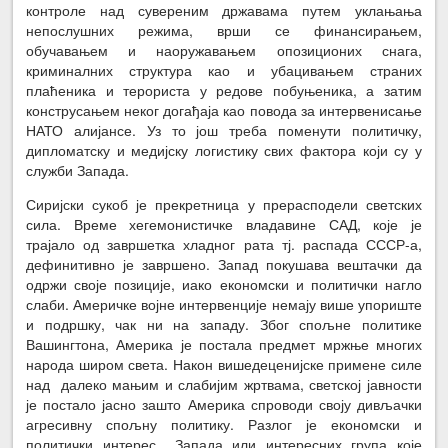
контроле над сувереним државама путем уклањања
непослушних режима, врши се финансирањем,
обучавањем и наоружавањем опозиционих снага,
криминалних структура као и убацивањем страних
плаћеника и терориста у редове побуњеника, а затим
конструсањем неког догађаја као повода за интервенисање
НАТО алијансе. Уз то још треба поменути политичку,
дипломатску и медијску логистику свих фактора који су у
служби Запада.
Сиријски сукоб је прекретница у прерасподели светских
сила. Време хегемонистичке владавине САД, које је
трајало од завршетка хладног рата тј. распада СССР-а,
дефинитивно је завршено. Запад покушава вештачки да
одржи своје позиције, иако економски и политички нагло
слаби. Америчке војне интервенције немају више упориште
и подршку, чак ни на западу. Због спољне политике
Вашингтона, Америка је постала предмет мржње многих
народа широм света. Након вишедеценијске примене силе
над далеко мањим и слабијим жртвама, светској јавности
је постало јасно зашто Америка спроводи своју дивљачки
агресивну спољну политику. Разлог је економски и
политички интерес Запада или интересних група које