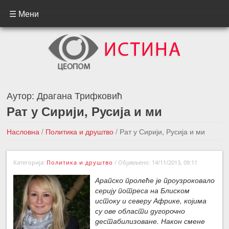
☰ Мени
Аутор:
Драгана Трифковић
Рат у Сирији, Русија и ми
Насловна
/
Политика и друштво
/
Рат у Сирији, Русија и ми
←Претходна вест
Следећа вест →
Категорија:
Политика и друштво
/
Објављено: 14/11/2013, 09:11
Арапско пролеће је проузроковало
серију потреса на Блиском
истоку и северу Африке, којима
су ове области дугорочно
дестабилизоване. Након смене