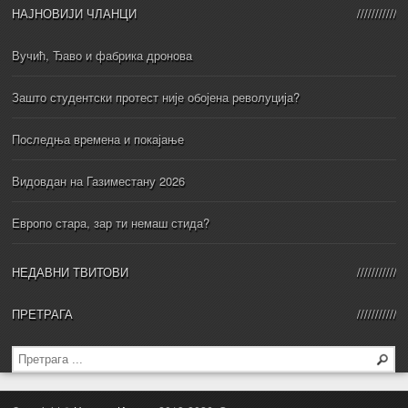
НАЈНОВИЈИ ЧЛАНЦИ
Вучић, Ђаво и фабрика дронова
Зашто студентски протест није обојена револуција?
Последња времена и покајање
Видовдан на Газиместану 2026
Европо стара, зар ти немаш стида?
НЕДАВНИ ТВИТОВИ
ПРЕТРАГА