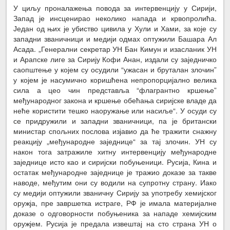
У циљу проналажења повода за интервенцију у Сирији,
Запад је инсценирао неколико напада и крвопролића.
Један од њих је убиство цивила у Хули и Хами, за које су
западни званичници и медији одмах оптужили Башара Ал
Асада. „Генерални секретар УН Бан Кимун и изасланик УН
и Арапске лиге за Сирију Кофи Анан, издали су заједничко
саопштење у којем су осудили “ужасан и бруталан злочин”
у којем је насумично коришћена непропорцијално велика
сила а цео чин представља “флагрантно кршење”
међународног закона и кршење обећања сиријске владе да
неће користити тешко наоружање или насиље“. У осуди су
се придружили и западни званичници, па је британски
министар спољних послова изјавио да ће тражити снажну
реакцију „међународне заједнице“ за тај злочин. УН су
након тога затражиле хитну интервенцију међународне
заједнице исто као и сиријски побуњеници. Русија, Кина и
остатак међународне заједнице је тражио доказе за такве
наводе, међутим они су водили на супротну страну. Иако
су медији оптужили званичну Сирију за употребу хемијског
оружја, пре завршетка истраге, РФ је имала материјалне
доказе о одговорности побуњеника за нападе хемијским
оружјем. Русија је предала извештај на сто страна УН о