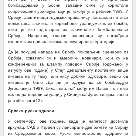
бомбардовања у Босни, западне силе су користиле
осиромашени уранијум, који је такође употребњен 1999. У
Србији. Заштитници људских права нису поставили питање
подметања злочина и коришћење уранијумских их бомби,
нити је ико одговарао за злочиначко бомбардовање
Србије. Напротив, главни виновници су награђени
економским привилегијама на окупираној територији.
Да је покушај напада на Сирију поновљени сценарио из
Србије, схватили су и амерички новинари, који су на
конференцији за штампу поводом Сирије (одржаној у
августу ове године) у Стејт департменту поставили више
питања на ту тему, али нису добили одговоре. Једно од
питања је било „Да ли је одлука да се бомбардује
Југославија 1999. била легална“ међутим Вашингтон није
желео да пореди ситуацију у Сирији са Југославијом. Јасно
је и због чега(12).
Српско-руски односи
У септембру ове године, када је напетост достигла
врхунац, САД и Израел су лансирале две ракете на Сирију
из Средоземног мора. Руско министарство одбране је