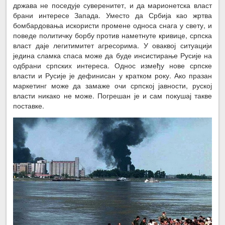
држава не поседује суверенитет, и да марионетска власт
брани интересе Запада. Уместо да Србија као жртва
бомбардовања искористи промене односа снага у свету, и
поведе политичку борбу против наметнуте кривице, српска
власт даје легитимитет агресорима. У оваквој ситуацији
једина сламка спаса може да буде инсистирање Русије на
одбрани српских интереса. Однос између нове српске
власти и Русије је дефинисан у кратком року. Ако празан
маркетинг може да замаже очи српској јавности, руској
власти никако не може. Погрешан је и сам покушај такве
поставке.