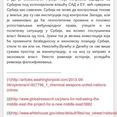
Србијом под колонијалном влашћу САД и ЕУ, већ суверена
Србија као савезник. Србија не може да контролише токове
у земљи, јер су све институције под контролом Запада, али
је неминовно да ће геополитичке промене и поновно
успостављање међународног права, утицати и на
политичку ситуацију у Србији, ма колико послушничка
власт бежала од тога. Јужни ток је велика инвестиција која
ће променити безбедносну и економску позицију Србије,
хтели то ми или не. Николићу,Вучићу и Дачићу се све више
сужава простор за манипулацију, а на њој су заправо и
засновали власт. Уместо ревизије историје, уследиће
ревизија фалсификовања.
__________________________
(1)
http://articles.washingtonpost.com/2013-09-
06/opinions/41827796_1_chemical-weapons-united-nations-
crimes
(2)
http://www.globalresearch.ca/plans-for-redrawing-the-
middle-east-the-project-for-a-new-middle-east/3882
(3)
http://www.whitehouse.gov/sites/default/files/rss_viewer/nationa