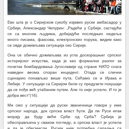
Ево шта је о Сиријском сукобу изјавио руски амбасадор у
Србији, Александар Чепурин: „Радећи у Србији, састајући
се са многим људима, добијајући последњих недеља
много писама, факсова, електронских порука, видим како
се овде доживљава ситуација око Сирије.
Она се обично доживљава из угла доскорашњег српског
историјског искуства, када је као формални разлог за
почетак бомбардовања Југославије од стране НАТО снага
наведен веома споран инцидент. Отада се слични
сценарио понављао више пута. Сећамо се и Ирака и
Либије. У ситуацији са Сиријом били су предузети покушаји
да се пође већ утабаним путем. Али то није успело. И то је
добра вест“(16).
Ми смо у ситуацији да руски званичници говори у име
српског народа, док српска власт ћути. Да ли Руси ипак
морају да буду већи Срби од Срба? Србија је
обесправљена у сваком погледу, а српска власт је успела
и да је обесмисли. Русији није потребна сарадња са