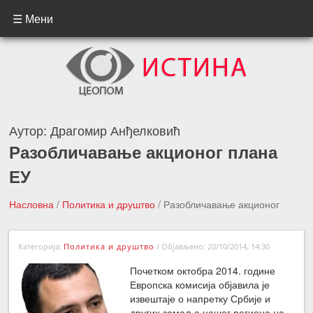
☰ Мени
Аутор:
Драгомир Анђелковић
Разобличавање акционог плана
ЕУ
Насловна
/
Политика и друштво
/
Разобличавање акционог
плана ЕУ
Категорија:
Политика и друштво
/
Објављено: 20/10/2014, 14:30
←Претходна вест
Следећа вест →
Почетком октобра 2014. године
Европска комисија објавила је
извештаје о напретку Србије и
других земаља нашег региона на