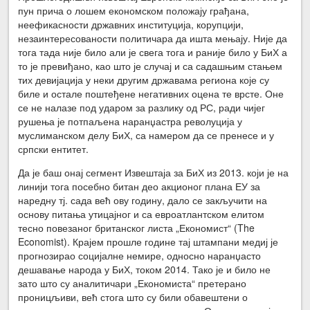
пун прича о лошем економском положају грађана,
неефикасности државних институција, корупцији,
незаинтересованости политичара да ишта мењају. Није да
тога тада није било али је свега тога и раније било у БиХ а
то је превиђано, као што је случај и са садашњим стањем
тих девијација у неки другим државама региона које су
биле и остале поштеђене негативних оцена те врсте. Оне
се не налазе под ударом за разлику од РС, ради чијег
рушења је потпаљена наранџастра револуција у
муслиманском делу БиХ, са намером да се пренесе и у
српски ентитет.
Да је баш онај сегмент Извештаја за БиХ из 2013. који је на
линији тога посебно битан део акционог плана ЕУ за
наредну тј. сада већ ову годину, дало се закључити на
основу питања утицајног и са евроатлантском елитом
тесно повезаног британског листа „Економист“ (The
Economist). Крајем прошле године тај штампани медиј је
прогнозирао социјалне немире, односно наранџасто
дешавање народа у БиХ, током 2014. Тако је и било не
зато што су аналитичари „Економиста“ претерано
проницљиви, већ стога што су били обавештени о