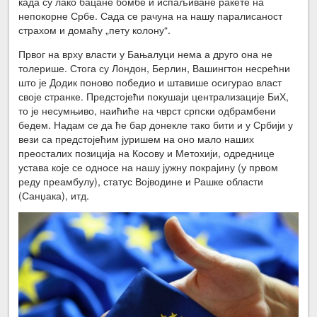
када су лако бацане бомбе и испаљиване ракете на
непокорне Србе. Сада се рачуна на нашу паралисаност
страхом и домаћу „пету колону“.
Првог на врху власти у Бањалуци нема а друго она не
толерише. Стога су Лондон, Берлин, Вашингтон несрећни
што је Додик поново победио и штавише осигурао власт
своје странке. Предстојећи покушаји централизације БиХ,
то је несумњиво, наићиће на чврст српски одбрамбени
бедем. Надам се да ће бар донекле тако бити и у Србији у
вези са предстојећим јуришем на оно мало наших
преосталих позиција на Косову и Метохији, одреднице
устава које се односе на нашу јужну покрајину (у првом
реду преамбулу), статус Војводине и Рашке области
(Санџака), итд.