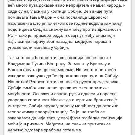
већ много пута доказани као непријатељи нашег народа, и
сада су најгласнији у критици Србије. Већ више пута
помињата Тања Фајон – она посланица Европског
парламента што је почетком ове године водила кампању
подстицања САД на снажну кампању против државности
РС – тако је, примера ради, и овај пут међу оним који
најгласније наричу због наводног медијског мрака и
угрожености мањина у Србији.
Такви тонови ће постати још снажнији после посете
Владимира Путина Београду. За многе у Бриселу и
Вашингтону то је црвена марама. Но, из тога не треба
изводити закључак да ће фронтално кренути на Србију.
Напротив! Репрезентативна посета руског председника
Србији симболише наше проширене геополитичке
могућности. Оснажени српско-руски односи и нарасла
упоредна спремност Москве да енергично брани своје
интересе, Србији пружају реалну могућност да отпочне
геополитичку преоријентацију. То је, не треба се
заваравати да није тако, у овој фази глобалне транзиције
моћи још ризично. Међутим, на снажни притисак се
неретко одговара храбрим потезима.