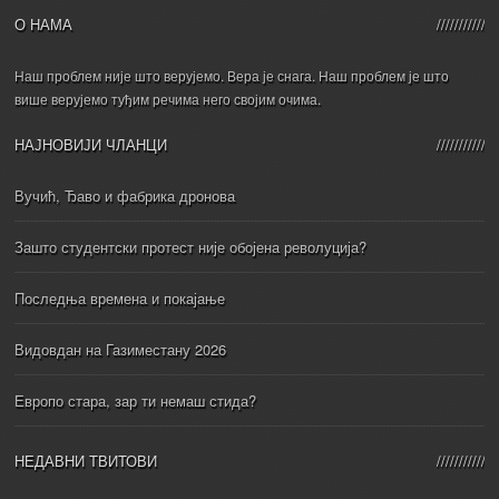
О НАМА
Наш проблем није што верујемо. Вера је снага. Наш проблем је што
више верујемо туђим речима него својим очима.
НАЈНОВИЈИ ЧЛАНЦИ
Вучић, Ђаво и фабрика дронова
Зашто студентски протест није обојена револуција?
Последња времена и покајање
Видовдан на Газиместану 2026
Европо стара, зар ти немаш стида?
НЕДАВНИ ТВИТОВИ