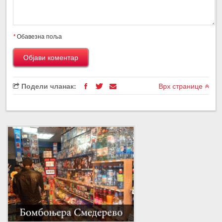
*
Обавезна поља
Подели чланак:
Врх странице