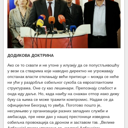
ДОДИКОВА ДОКТРИНА
Ако се то схвати и не утоне у илузију да се попустљивошћу
у вези са стварима које наводно директно не угрожавају
опстанак власти отклањају већи притисци – можда се неће
ни ући у раздобље озбиљног сукоба са евроатлантским
структурама. Оне су као лешинари. Препознају слабост и
онда иду даље. Но, када наиђу на снажан отпор иако дижу
буку са њима се може тражити компромис. Надам се да
официјелни Београд то увиђа. Поготово пошто је,
несумњиво у организацији разних западних служби и
амбасада, пре неки дан у нашој престоници изведена
озбиљна провокација са дроном и заставом тзв. „Велике
Албаније“ током утакмице са „малом“ Албанијом.