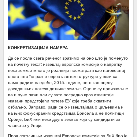
КОНКРЕТИЗАЦИЈА НАМЕРА
Да се после свега реченог вратимо на оно што је поменуто
на почетку текст: извештај европске комисије о напретку
неке земље много је реалније посматрати као наговештај
онога што ће разне евроатлантске структуре у вези са
нама радити следеће, 2015. године, него као оцену
досадашњих потеза дотичне земље. Оцене су произвољне
па и пуне лажи али су зато посредно кроз извештаје
указани предстојећи потезе ЕУ које треба схватити
озбиљно. Заправо, ради се о извештајима о циљевима и
на њих фокусираним средствима Брисела а не политици
Србије, БиХ или неке друге земље која су кандидати за
чланство у Унији.
Прошлогодишњи извештај Европске комисије за БиХ био је