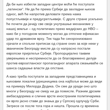
Да би њих избегли западни центри моћи ће поступати
„латински“. Не да ће према Србији да захладни њихов
однос, већ ће напротив деловати према нама
попустљивије и предусретљивије. С друге стране усиљено
ће почети да јачају све своје унутрашње механизме у
нашој земљи – од политичких преко медијских до НВО –
како би у погодном моменту могао да отпочне ефикасан
удар по државном врху. Тек тада ће синхронизовано
ојачати и спољни притисак од стране оних за које неки у
званичном Београду мисле да су напрасно постали
европски пријатељи Србије. Пропорцијално таквим
уверењима и неспремности да се благовремено делује
против евроатланског пропагандног апарата смањиваће се
шанса садашње власти да опстане.
А како треба поступати за западним представницима и
њиховим локални јуришницима она најбоље може да види
на примеру Милорда Додика. Он сме да уради оно што
многи у Београду не смеју ни да помисле. Разним дрским
амбасадорима и сличне врсте иностраним политичарима
он врло јасно стави до знања да у Српској одлучују Срби.
Затресе се после тога гора и ништа. Прошла су времена