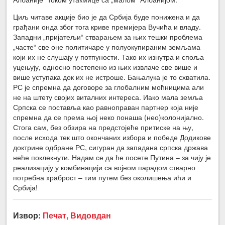
Циљ читаве акције био је да Србија буде понижена и да
грађани онда због тога криве премијера Вучића и владу.
Западни „пријатељи“ стварањем за њих тешки проблема
„часте“ све оне политичаре у полуокупираним земљама
који их не слушају у потпуности. Тако их изнутра и споља
уцењују, односно постепено из њих извлаче све више и
више уступака док их не истроше. Бањалука је то схватила.
РС је спремна да договоре за глобалним моћницима али
не на штету својих виталних интереса. Иако мала земља
Српска се поставља као равноправан партнер која није
спремна да се према њој неко понаша (нео)колонијално.
Стога сам, без обзира на предстојеће притиске на њу,
после исхода тек што окончаних избора и победе Додикове
доктрине одбране РС, сигуран да западана српска држава
неће поклекнути. Надам се да ће посете Путина – за чију је
реализацију у комбинацији са војном парадом стварно
потребна храброст – тим путем без околишења ићи и
Србија!
Извор:
Печат, Видовдан