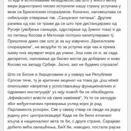
мери једнострано нисмо испунили нашу страну уступака у
вези са Бриселским споразумом. Коначно, наговештава се
озбиљније отварање тзв. „Санџачког питања“. Другим
рачима од нас се тражи да се што пре дистанцирамо од
Русије (увођење санкција, одустајање од Јужног тока) и да
по питању Косова и Метохије потпуно капитулирамо тј.
Приштини дамо све што је за њу извучено „Бриселским
споразумом“, не везујући то за уступке које чак и према
њему она заузврат мора да учини. Још нам се и, за сада
дискретно, напомиње да бисмо могли да добијемо и ново
Косово на западу Србије. Јасно, ако не будемо слушали!
Што се Босне и Херцеговине и у оквиру ње Републике
Српске тиче, ту је критички акценат на тома да „још нeмa
oпипљивoг нaпрeткa у успoстaвљaњу функциoнaлних и
oдрживих институциja“ уз чију помоћ би се обезбедила
„eфикaснoст влaсти нa свим нивoимa“. Уз то се негодује
због међуетничких превирања услед којих је рад
Парламента успорен. Све у свему ствар се своди на једну
једину реч: централизација! Када не би било етничког
кључа и националног вета те би, с друге стране, Сарајево
добило већа овлашћења, БиХ би, наводно, постала рајска