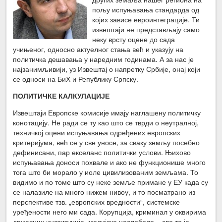
пољу испуњавања стандарда од
којих зависе евроинтеграције. Ти
извештаји не представљају само
неку врсту оцене до сада
учињеног, односно актуелног стања већ и указују на
политичка дешавања у наредним годинама. А за нас је
најзанимљивији, уз Извештај о напретку Србије, онај који
се односи на БиХ и Републику Српску.
ПОЛИТИЧКЕ КАЛКУЛАЦИЈЕ
Извештаји Европске комисије имају наглашену политичку
конотацију. Не ради се ту као што се тврди о неутралној,
техничкој оцени испуњавања одређених европских
критеријума, већ се у све уносе, за сваку земљу посебно
дефинисани, пар екселанс политички услови. Њихово
испуњавања доноси похвале и ако не функционише много
тога што би морало у иоле цивилизованим земљама. То
видимо и по томе што су неке земље примане у ЕУ када су
се налазиле на много нижем нивоу, и то посматрано из
перспективе тзв. „европских вредности“, системске
уређености него ми сада. Корупција, криминал у оквирима
државних институција, медијске неслободе – све то је