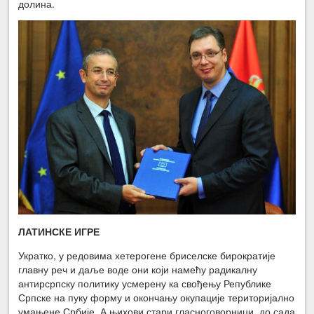
долина.
ЛАТИНСКЕ ИГРЕ
Укратко, у редовима хетерогене бриселске бирократије
главну реч и даље воде они који намећу радикалну
антирсрпску политику усмерену ка свођењу Републике
Српске на пуку форму и окончању окупације територијално
умањене Србије. А њихови стари гласноговорници, до сада