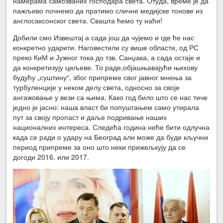
намерама самозваних господара света. Отуда, време је да
пажљиво почнемо да пратимо сличне медијске тонове из
англосаксонског света. Свашта ћемо ту наћи!
Добили смо Извештај а сада још да чујемо и где ће нас
конкретно ударити. Наговестили су више области, од РС
преко КиМ и Јужног тока до тзв. Санџака, а сада остаје и
да конкретизују циљеве. То раде,објашњавајући њихову
будућу „суштину“, због припреме свог јавног мнења за
турбуленције у неком делу света, односно за своје
ангажовање у вези са њима. Како год било што се нас тиче
једно је јасно: наша власт би попуштањем само утирала
пут за своју пропаст и даље подривање наших
националних интереса. Следећа година неће бити одлучна
када се ради о удару на Београд али може да буде кључни
период припреме за оно што неки прижељкују да се
догоди 2016. или 2017.