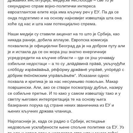
секундарно спрам војно-политички интереса
евроатлантске елите која има кључну реч у ЕУ. Па да се
онда подсетимо и на основу најновијег извештаја шта она
хоће од нас и шта нам потенцијално спрема.
Наши медији су ставили акценат на то што је Србија, као
никада раније, добила аплаузе. Европска комисија
похвалила је официјелни Београд да је на добром путу али
је и истакла да се он мора још знатно енергичније
усредсредити на кључне области – где се још уочавају
озбиљни недостаци – а то су „влaдaвинa прaвa, укључуjући
слoбoду изрaжaвaњa, рeфoрму држaвнe упрaвe, упoрeдo с
дoбрим eкoнoмским упрaвљaњeм“. Исказани однос
похвала и критика је за нас несумњиво повољан. Макар
површински. Али, ако се ствари посматрају дубље, назиру
се озбиљне претње. И то како у самом извештају тако и у
светлу његових интерпретација те на основу њега
базираних порука од стране неких званичника из ЕУ и
њених кључних држава чланица.
Најопасније је, када се радио о Србији, истицање
недовољне усклађености њене спољне политике са ЕУ. Уз
то иде и испољавање незадовољства што у много већој