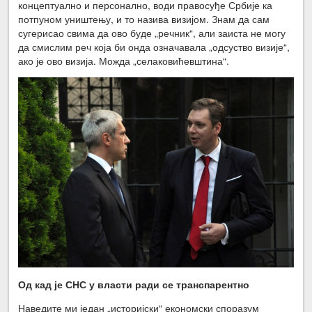
концептуално и персонално, води правосуђе Србије ка
потпуном уништењу, и то назива визијом. Знам да сам
сугерисао свима да ово буде „речник“, али заиста не могу
да смислим реч која би онда означавала „одсуство визије“,
ако је ово визија. Можда „селаковићевштина“.
Од кад је СНС у власти ради се транспарентно
Наведите ми један „историјски“ економски споразум