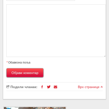
*
Обавезна поља
Подели чланак:
Врх странице