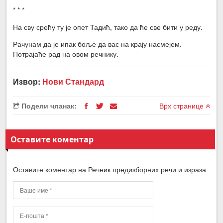
* * *
На сву срећу ту је опет Тадић, тако да ће све бити у реду.
Рачунам да је ипак боље да вас на крају насмејем.
Потрајаће рад на овом речнику.
Извор:
Нови Стандард
Подели чланак:
Врх странице
Оставите коментар
Оставите коментар на Речник предизборних речи и израза