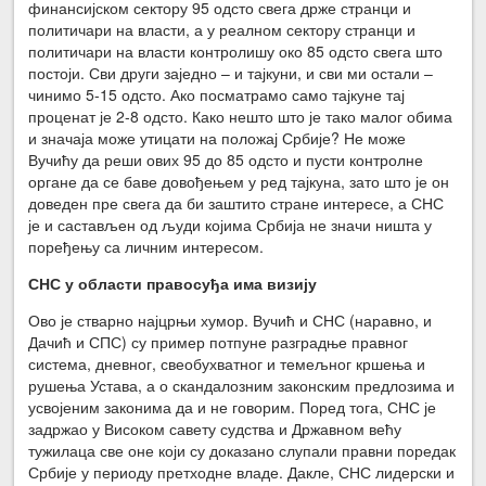
финансијском сектору 95 одсто свега држе странци и
политичари на власти, а у реалном сектору странци и
политичари на власти контролишу око 85 одсто свега што
постоји. Сви други заједно – и тајкуни, и сви ми остали –
чинимо 5-15 одсто. Ако посматрамо само тајкуне тај
проценат је 2-8 одсто. Како нешто што је тако малог обима
и значаја може утицати на положај Србије? Не може
Вучићу да реши ових 95 до 85 одсто и пусти контролне
органе да се баве довођењем у ред тајкуна, зато што је он
доведен пре свега да би заштито стране интересе, а СНС
је и састављен од људи којима Србија не значи ништа у
поређењу са личним интересом.
СНС у области правосуђа има визију
Ово је стварно најцрњи хумор. Вучић и СНС (наравно, и
Дачић и СПС) су пример потпуне разградње правног
система, дневног, свеобухватног и темељног кршења и
рушења Устава, а о скандалозним законским предлозима и
усвојеним законима да и не говорим. Поред тога, СНС је
задржао у Високом савету судства и Државном већу
тужилаца све оне који су доказано слупали правни поредак
Србије у периоду претходне владе. Дакле, СНС лидерски и