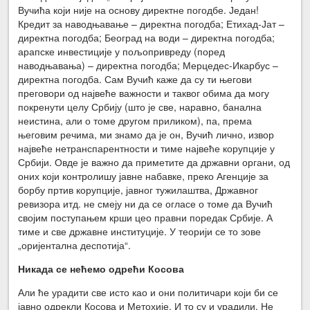
Вучића који није на основу директне погодбе. Један!
Кредит за наводњавање – директна погодба; Етихад-Јат –
директна погодба; Београд на води – директна погодба;
арапске инвестиције у пољопривреду (поред
наводњавања) – директна погодба; Мерцедес-Икарбус –
директна погодба. Сам Вучић каже да су ти његови
преговори од највеће важности и таквог обима да могу
покренути целу Србију (што је све, наравно, банална
неистина, али о томе другом приликом), па, према
његовим речима, ми знамо да је он, Вучић лично, извор
највеће нетранспарентности и тиме највеће корупције у
Србији. Овде је важно да приметите да државни органи, од
оних који контролишу јавне набавке, преко Агенције за
борбу пртив корупције, јавног тужилаштва, Државног
ревизора итд. не смеју ни да се огласе о томе да Вучић
својим поступањем крши цео правни поредак Србије. А
тиме и све државне институције. У теорији се то зове
„оријентална деспотија“.
Никада се нећемо одрећи Косова
Али ће урадити све исто као и они политичари који би се
јавно одрекли Косова и Метохије. И то су и урадили. Не