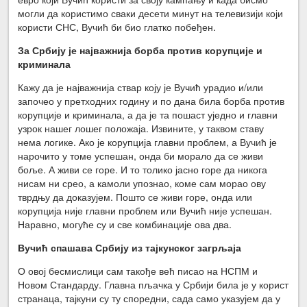
могли да користимо сваки десети минут на телевизији који
користи СНС, Вучић би био глатко побеђен.
За Србију је најважнија борба против корупције и
криминала
Кажу да је најважнија ствар коју је Вучић урадио и/или
започео у претходних годину и по дана била борба против
корупције и криминала, а да је та пошаст уједно и главни
узрок нашег лошег положаја. Извините, у таквом ставу
нема логике. Ако је корупција главни проблем, а Вучић је
нарочито у томе успешан, онда би морало да се живи
боље. А живи се горе. И то толико јасно горе да никога
нисам ни срео, а камоли упознао, коме сам морао ову
тврдњу да доказујем. Пошто се живи горе, онда или
корупција није главни проблем или Вучић није успешан.
Наравно, могуће су и све комбинације ова два.
Вучић спашава Србију из тајкунског загрљаја
О овој бесмислици сам такође већ писао на НСПМ и
Новом Стандарду. Главна пљачка у Србији била је у корист
странаца, тајкуни су ту споредни, сада само указујем да у