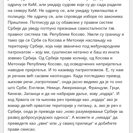
одричу се КиМ, али укидају судове који су до сада радили
на северу КиМ. Не одричу се, али укидају тужилаштва и
полицију. Не одричу се, али спроводе изборе по законима
Приштине. Потписују да су обавезни у правни систем
Србије да уведу потпуно признање самосталности тзв.
правног система тзв. Републике Косово. Увели су границу и
тамо где се Срби са Косова и Метохије наслањају на
територију Србије, која није званично под међународним
патронатом – коју ми, суштински нетачно и баш из ината
зовемо Србија. Од Србије праве колнију, од Косова и
Метохије Републику Косово, од осведочених непријатеља
наводне пријатеље. И то називају патриотизмом. Е, ту нам
је речник већ сасвим неопходан. Када погледамо превод
њихове речи „патротизам“, онда јасно видимо да је то оно
што Срби, Енглези, Немци, Американци, Французи, Грци,
Кинези, Јапанци и да не набрајам даље, зову „издаја“. И
код Хрвата се та њихова реч преводи као „издаја“ ако је
макар делић хрватске територије у питању, а, ако је реч о
Србији, онда је преводе као „ново разумијевање Србије за
развој добросусједских односа“. А можете и „никада“ да
преведете као „увек“ или „у свакој прилици“ и добићете
прави смисао.