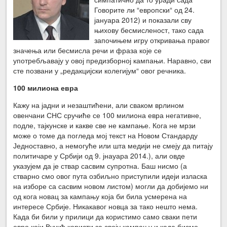
Говорите ли “европски“ од 24.
јануара 2012) и показали сву
њихову бесмисленост, тако сада
започињем игру откривања правог
значења или бесмисла речи и фраза које се
употребљавају у овој предизборној кампањи. Наравно, сви
сте позвани у „редакцијски колегијум“ овог речника.
100 милиона евра
Кажу на јадни и незаштићени, али сваком врлином
овенчани СНС сручиће се 100 милиона евра негативне,
подле, тајкунске и какве све не кампање. Кога не мрзи
може о томе да погледа мој текст на Новом Стандарду
Једноставно, а немогуће или шта медији не смеју да питају
политичаре у Србији од 9. јнауара 2014.), али овде
указујем да је ствар сасвим супротна. Баш нисмо (а
стварно смо овог пута озбиљно приступили идеји изласка
на изборе са сасвим новом листом) могли да добијемо ни
од кога новац за кампању која би била усмерена на
интересе Србије. Никакавог новца за тако нешто нема.
Када би били у прилици да користимо само сваки пети
евро који Вучић користи за своју кампању и када бисмо