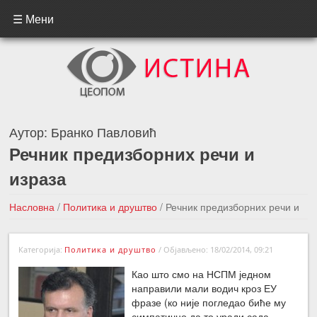
☰ Мени
Аутор:
Бранко Павловић
Речник предизборних речи и
израза
Насловна
/
Политика и друштво
/
Речник предизборних речи и
израза
Категорија:
Политика и друштво
/
Објављено: 18/02/2014, 09:21
←Претходна вест
Следећа вест →
Као што смо на НСПМ једном
направили мали водич кроз ЕУ
фразе (ко није погледао биће му
симпатично да то уради сада