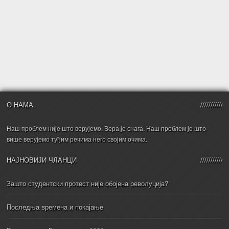
О НАМА
Наш проблем није што верујемо. Вера је снага. Наш проблем је што
више верујемо туђим речима него својим очима.
НАЈНОВИЈИ ЧЛАНЦИ
Зашто студентски протест није обојена револуција?
Последња времена и покајање