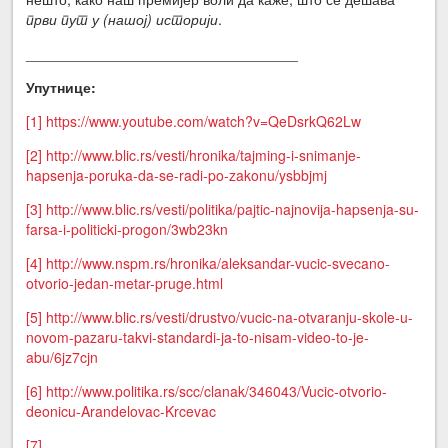
први пут у (нашој) историји
.
__________________________________
Упутнице:
[1]
https://www.youtube.com/watch?v=QeDsrkQ62Lw
[2]
http://www.blic.rs/vesti/hronika/tajming-i-snimanje-
hapsenja-poruka-da-se-radi-po-zakonu/ysbbjmj
[3]
http://www.blic.rs/vesti/politika/pajtic-najnovija-hapsenja-su-
farsa-i-politicki-progon/3wb23kn
[4]
http://www.nspm.rs/hronika/aleksandar-vucic-svecano-
otvorio-jedan-metar-pruge.html
[5]
http://www.blic.rs/vesti/drustvo/vucic-na-otvaranju-skole-u-
novom-pazaru-takvi-standardi-ja-to-nisam-video-to-je-
abu/6jz7cjn
[6]
http://www.politika.rs/scc/clanak/346043/Vucic-otvorio-
deonicu-Arandelovac-Krcevac
[7]