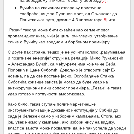
Вучића на свечаном отварању приступне
саобраћајнице за Пупинов мост, од Овчанског до
Панчевачког пута, дужине 4,3 километара
[8]
итд.
„Резач“ такође може бити схваћен као сегмент овог
пропагандног низа, чији је циљ, очигледно, утврђивање
слике о Вучићу као вредном и борбеном премијеру.
С друге пак стране, тешко је не уочити колико „разумевања
и позитивне енергије“ струји на релацији Мило Ђукановић
– Александар Вучић, са међу-релејима које чине Беба
Поповић и Цане Суботић. Довољно је отворити сајт Е-
новина, па да све постане јасно. Ослобађање Станка
Суботића кривице заиста је могао да буде удар на
антикорупциони имиџ српског премијера. „Резач“ је такав
удар готово у потпуности амортизовао.
Како било, такав ступањ полит-маркетиншке
инструментализације државних институција у Србији до
сада је бележен само у изборним кампањама. Стога, ако
још увек нисмо у кампањи, ако избори нису на видику,
власт се заиста може похвалити да је ипак успела да уради
нешто, како наш премијер воли да каже, што се дешава