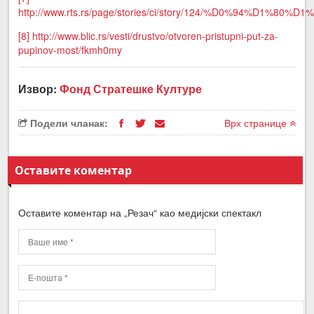
http://www.rts.rs/page/stories/ci/story/124/%
[8]
http://www.blic.rs/vesti/drustvo/otvoren-pristupni-put-za-
pupinov-most/fkmh0my
Извор:
Фонд Стратешке Културе
Подели чланак:
Врх странице
Оставите коментар
Оставите коментар на „Резач“ као медијски спектакл