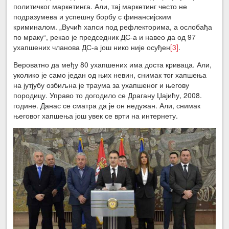
политичког маркетинга. Али, тај маркетинг често не
подразумева и успешну борбу с финансијским
криминалом. „Вучић хапси под рефлекторима, а ослобађа
по мраку“, рекао је председник ДС-а и навео да од 97
ухапшених чланова ДС-а још нико није осуђен
[3]
.
Вероватно да међу 80 ухапшених има доста криваца. Али,
уколико је само један од њих невин, снимак тог хапшења
на јутјубу озбиљна је траума за ухапшеног и његову
породицу. Управо то догодило се Драгану Џајићу, 2008.
године. Данас се сматра да је он недужан. Али, снимак
његовог хапшења још увек се врти на интернету.