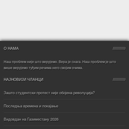
О НАМА
Наш проблем није што верујемо. Вера је снага. Наш проблем је што
више верујемо туђим речима него својим очима.
НАЈНОВИЈИ ЧЛАНЦИ
Зашто студентски протест није обојена револуција?
Последња времена и покајање
Видовдан на Газиместану 2026