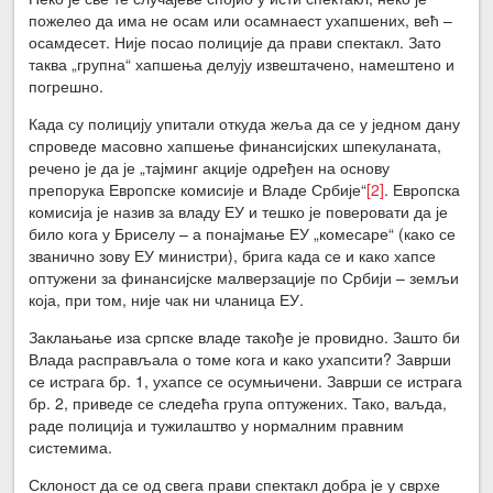
пожелео да има не осам или осамнаест ухапшених, већ –
осамдесет. Није посао полиције да прави спектакл. Зато
таква „групна“ хапшења делују извештачено, намештено и
погрешно.
Када су полицију упитали откуда жеља да се у једном дану
спроведе масовно хапшење финансијских шпекуланата,
речено је да је „тајминг акције одређен на основу
препорука Европске комисије и Владе Србије“
[2]
. Европска
комисија је назив за владу ЕУ и тешко је поверовати да је
било кога у Бриселу – а понајмање ЕУ „комесаре“ (како се
званично зову ЕУ министри), брига када се и како хапсе
оптужени за финансијске малверзације по Србији – земљи
која, при том, није чак ни чланица ЕУ.
Заклањање иза српске владе такође је провидно. Зашто би
Влада расправљала о томе кога и како ухапсити? Заврши
се истрага бр. 1, ухапсе се осумњичени. Заврши се истрага
бр. 2, приведе се следећа група оптужених. Тако, ваљда,
раде полиција и тужилаштво у нормалним правним
системима.
Склоност да се од свега прави спектакл добра је у сврхе