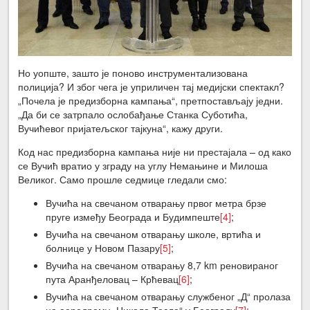
Но уопште, зашто је поново инструментализована
полиција? И због чега је уприличен тај медијски спектакл?
„Почела је предизборна кампања“, претпостављају једни.
„Да би се затрпало ослобађање Станка Суботића,
Вучићевог пријатељског тајкуна“, кажу други.
Код нас предизборна кампања није ни престајала – од како
се Вучић вратио у зграду на углу Немањине и Милоша
Великог. Само прошле седмице гледали смо:
Вучића на свечаном отварању првог метра брзе
пруге између Београда и Будимпеште
[4]
;
Вучића на свечаном отварању школе, вртића и
болнице у Новом Пазару
[5]
;
Вучића на свечаном отварању 8,7 km реновираног
пута Аранђеловац – Крћевац
[6]
;
Вучића на свечаном отварању службеног „Д“ пролаза
на аеродрому „Никола Тесла“ у Београду
[7]
;