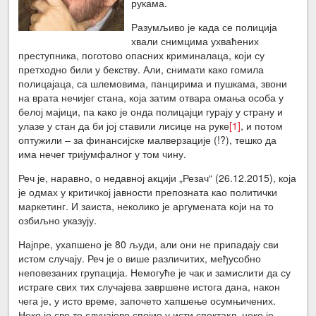
рукама.
Разумљиво је када се полиција
хвали снимцима ухваћених
преступника, поготово опасних криминалаца, који су
претходно били у бекству. Али, снимати како гомила
полицајаца, са шлемовима, панцирима и пушкама, звони
на врата нечијег стана, која затим отвара омања особа у
белој мајици, па како је онда полицајци гурају у страну и
улазе у стан да би јој ставили лисице на руке
[1]
, и потом
оптужили – за финансијске малверзације (!?), тешко да
има нечег тријумфалног у том чину.
Реч је, наравно, о недавној акцији „Резач“ (26.12.2015), која
је одмах у критичкој јавности препозната као политички
маркетинг. И заиста, неколико је аргумената који на то
озбиљно указују.
Најпре, ухапшено је 80 људи, али они не припадају сви
истом случају. Реч је о више различитих, међусобно
неповезаних групација. Немогуће је чак и замислити да су
истраге свих тих случајева завршене истога дана, након
чега је, у исто време, започето хапшење осумњичених.
Неко је све те случајеве спојио у исти спектакл, неко је