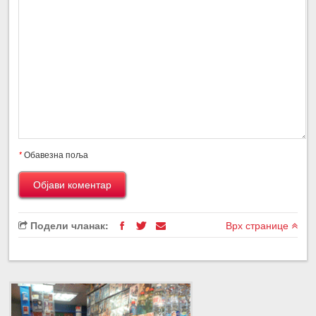
*
Обавезна поља
Подели чланак:
Врх странице