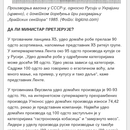
Производња вагона у СССР-у, односно Русији и Украјини
(црвено), с почетком поређења при раздвајању
„братских сектора“ 1985. (Фото: logicno.com)
ДА ЛИ МИНИСТАР ПРЕТЈЕРУЈЕ?
У трговачким ланцима X5, удео домаће робе прелази 90
одсто асортимана, напомиње представник X5 ритејл групе.
У хипермаркетима Лента око 95 одсто производа купује се
у Русији. „Удео домаће робе у одређеним категоријама
може досећи 98 одсто. Удео увоза зависи од категорије.
Садржи 100 одсто ако говоримо о егзотичном воћу, али
много мање, на пример, у купусу и тако даље“, каже
представник Ленте.
У трговинама Вкусвила удео домаћих производа је 90-93
одсто. Но, на интернетском супермаркету прехрамбених
производа Утконос удео домаћих производа износи 74,42
одсто, рекао је представник компаније. Највећи удео
домаћих производа од 100 одсто заступљен је у
категоријама “гастрономија кобасица” и “замрзнуто месо”.
Лидери у уделу производа руске производње су такође
колачи и пецива (92 одсто), млечни производи (90 одсто),