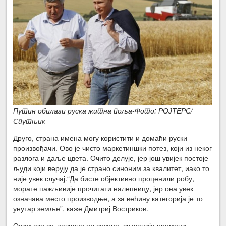
Путин обилази руска житна поља-Фото: РОЈТЕРС/
Спутњик
Друго, страна имена могу користити и домаћи руски
произвођачи. Ово је чисто маркетиншки потез, који из неког
разлога и даље цвета. Очито делује, јер још увијек постоје
људи који верују да је страно синоним за квалитет, иако то
није увек случај.“Да бисте објективно проценили робу,
морате пажљивије прочитати налепницу, јер она увек
означава место производње, а за већину категорија је то
унутар земље”, каже Дмитриј Востриков.
Осим ако се, зависно од сезоне, ситуација промени.