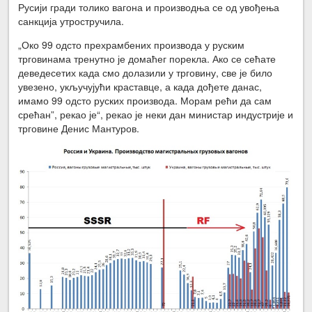
Русији гради толико вагона и производња се од увођења
санкција утростручила.
„Око 99 одсто прехрамбених производа у руским
трговинама тренутно је домаћег порекла. Ако се сећате
деведесетих када смо долазили у трговину, све је било
увезено, укључујући краставце, а када дођете данас,
имамо 99 одсто руских производа. Морам рећи да сам
срећан”, рекао је“, рекао је неки дан министар индустрије и
трговине Денис Мантуров.