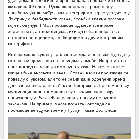
житарица 99 одсто. Руска со постала је рекордер у
повећању удела међу свим категоријама, јер је укључена у
Доктрину о безбедности хране, посебни владин програм
који искључује, ГМО, производе од меса третиране
хормонима , антибиотицима, или од воћа и поврћа са
штетних пестицидима, хербицидима и другим отровним
материјама.
Истовремено, купац у трговини можда и не примећује да су
готово сви производи на полицама домаћи. Напротив, на
први поглед се чини да има пуно увоза. Највјероватније
купце збуне енглеска имена. „Страни називи производа се
повезују с увозом, али то не значи да је одређени бренд
довезен из иностранства“, каже Востриков. „Прво, многе су
мултинационалне компаније су локализовале своју
производњу у Руској Федерацији и послују по руским
законима. На пример, многе познате чоколаде се
производе већ дуже време у Русији”, каже Востриков.