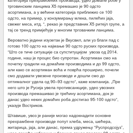
трговинским ланцима X5 премашио је 90 одсто
асортимана, а у већини категорија приближио се 100
одсто, на пример, у конзумирању млека, пилећих јаја,
свежег меса, итд. “, рекао је представник X5 ритејл групе, а
тај се тренд примјећује у многим трговачким ланцима.
Вероватно једини изузетак је Вкусвил, али уз благи пад с
готово 100 одсто на најмање 90 одсто руских производа.
“Што се тиче ситуације са супституцијом увоза од 2014.
године, наш је процес био супротан. Асортиман смо на
почетку градили на домаћим производима и до 99 одсто,
али како се асортиман воћа и поврћа проширио, почели
смо додавати увезене производе и дошли смо до
оптималног удела од 90–93 одсто“, каже компанија. „Пре
него што је Русија увела противсанкције, удео увозних
производа премашивао је трећину асортимана, док је
данас удео неких домаћих роба достигао 95-100 одсто“,
указује Востриков.
Штавише, увоз је раније могао надокнадити основне
прехрамбене производе попут хлеба, меса, шећера,
житарица, јаја, али данас, према удружењу “Руспродсојуз”,
удео домаће кобасице и брашна данас прелази 98 одсто, а