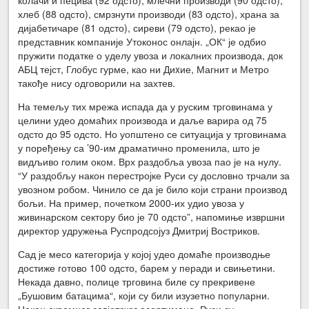
хлеб (88 одсто), смрзнути производи (83 одсто), храна за
дијабетичаре (81 одсто), сиреви (79 одсто), рекао је
представник компаније Утоконос онлајн. „ОК“ је одбио
пружити податке о уделу увоза и локалних производа, док
АБЦ тејст, Глобус гурме, као ни Диxие, Магнит и Метро
такође нису одговорили на захтев.
На темељу тих мрежа испада да у руским трговинама у
целини удео домаћих производа и даље варира од 75
одсто до 95 одсто. Но уопштено се ситуација у трговинама
у поређењу са ’90-им драматично променила, што је
видљиво голим оком. Врх раздобља увоза пао је на нулу.
“У раздобљу након перестројке Руси су дословно трчали за
увозном робом. Чинило се да је било који страни производ
бољи. На пример, почетком 2000-их удио увоза у
живинарском сектору био је 70 одсто”, напомиње извршни
директор удружења Руспродсојуз Дмитриј Востриков.
Сад је месо категорија у којој удео домаће производње
достиже готово 100 одсто, барем у перади и свињетини.
Некада давно, полице трговина биле су прекривене
„Бушовим батацима“, који су били изузетно популарни.
Након скромног совјетског асортимана, Руси су