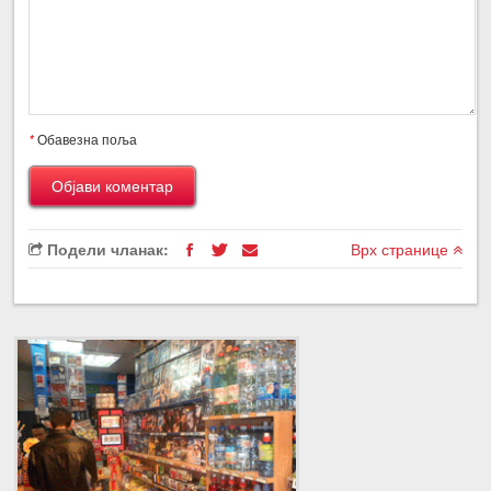
*
Обавезна поља
Подели чланак:
Врх странице