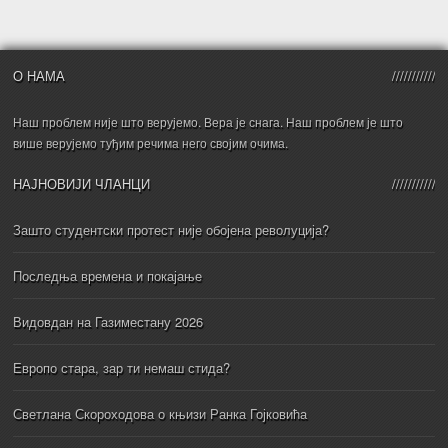
О НАМА
Наш проблем није што верујемо. Вера је снага. Наш проблем је што
више верујемо туђим речима него својим очима.
НАЈНОВИЈИ ЧЛАНЦИ
Зашто студентски протест није обојена револуција?
Последња времена и покајање
Видовдан на Газиместану 2026
Европо стара, зар ти немаш стида?
Светлана Скороходова о књизи Ранка Гојковића