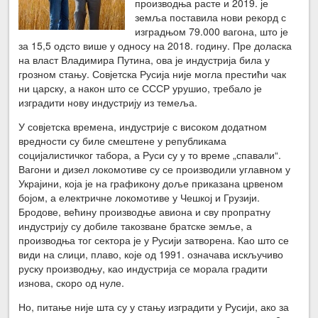
производња расте и 2019. је
земља поставила нови рекорд с
изградњом 79.000 вагона, што је
за 15,5 одсто више у односу на 2018. годину. Пре доласка
на власт Владимира Путина, ова је индустрија била у
грозном стању. Совјетска Русија није могла престићи чак
ни царску, а након што се СССР урушио, требало је
изградити нову индустрију из темеља.
У совјетска времена, индустрије с високом додатном
вредности су биле смештене у републикама
социјалистичког табора, а Руси су у то време „спавали“.
Вагони и дизел локомотиве су се производили углавном у
Украјини, која је на графикону доље приказана црвеном
бојом, а електричне локомотиве у Чешкој и Грузији.
Бродове, већину производње авиона и сву пропратну
индустрију су добиле такозване братске земље, а
производња тог сектора је у Русији затворена. Као што се
види на слици, плаво, које од 1991. означава искључиво
руску производњу, као индустрија се морала градити
изнова, скоро од нуле.
Но, питање није шта су у стању изградити у Русији, ако за