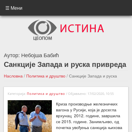
☰ Мени
Аутор:
Небојша Бабић
Санкције Запада и руска привреда
Насловна
/
Политика и друштво
/
Санкције Запада и руска
привреда
Категорија:
Политика и друштво
/
Објављено: 17/02/2020, 10:55
←Претходна вест
Следећа вест →
Криза производње железничких
вагона у Русији, која је досегла
врхунац 2012. године, завршила
се 2015. године. Занимљиво, од
почетка увођења санкција њихова