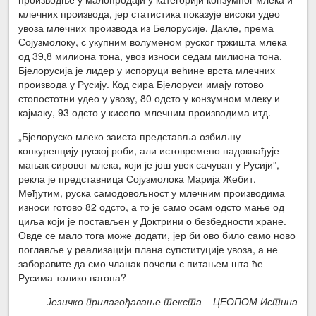
млечних производа, јер статистика показује високи удео
увоза млечних производа из Белорусије. Дакле, према
Сојузмолоку, с укупним волуменом руског тржишта млека
од 39,8 милиона тона, увоз износи седам милиона тона.
Бјелорусија је лидер у испоруци већине врста млечних
производа у Русију. Код сира Бјелоруси имају готово
стопостотни удео у увозу, 80 одсто у конзумном млеку и
кајмаку, 93 одсто у кисело-млечним производима итд.
„Бјелоруско млеко заиста представља озбиљну
конкуренцију руској роби, али истовремено надокнађује
мањак сировог млека, који је још увек сачуван у Русији”,
рекла је представница Сојузмолока Марија Жебит.
Међутим, руска самодовољност у млечним производима
износи готово 82 одсто, а то је само осам одсто мање од
циља који је постављен у Доктрини о безбедности хране.
Овде се мало тога може додати, јер би ово било само ново
поглавље у реализацији плана супституције увоза, а не
заборавите да смо чланак почели с питањем шта ће
Русима толико вагона?
Језичко прилагођавање текста – ЦЕОПОМ Истина