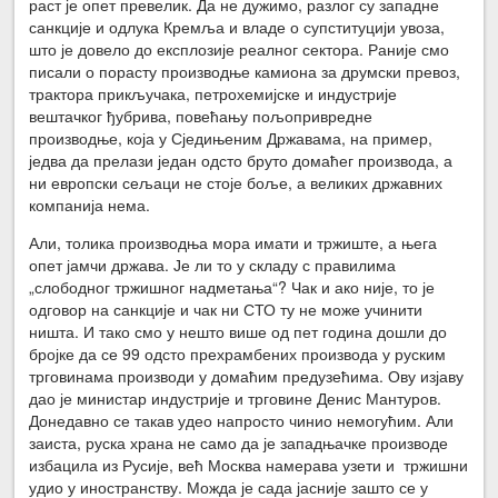
раст је опет превелик. Да не дужимо, разлог су западне
санкције и одлука Кремља и владе о супституцији увоза,
што је довело до експлозије реалног сектора. Раније смо
писали о порасту производње камиона за друмски превоз,
трактора прикључака, петрохемијске и индустрије
вештачког ђубрива, повећању пољопривредне
производње, која у Сједињеним Државама, на пример,
једва да прелази један одсто бруто домаћег производа, а
ни европски сељаци не стоје боље, а великих државних
компанија нема.
Али, толика производња мора имати и тржиште, а њега
опет јамчи држава. Је ли то у складу с правилима
„слободног тржишног надметања“? Чак и ако није, то је
одговор на санкције и чак ни СТО ту не може учинити
ништа. И тако смо у нешто више од пет година дошли до
бројке да се 99 одсто прехрамбених производа у руским
трговинама производи у домаћим предузећима. Ову изјаву
дао је министар индустрије и трговине Денис Мантуров.
Донедавно се такав удео напросто чинио немогућим. Али
заиста, руска храна не само да је западњачке производе
избацила из Русије, већ Москва намерава узети и тржишни
удио у иностранству. Можда је сада јасније зашто се у