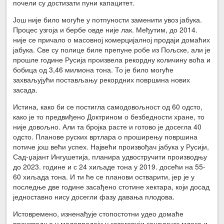
почели су достизати пуни капацитет.
Још није било могуће у потпуности заменити увоз јабука.
Процес узгоја и бербе овде није лак. Међутим, до 2014.
није се причало о масовној комерцијалној продаји домаћих
јабука. Све су полице биле препуне робе из Пољске, али је
прошле године Русија произвела рекордну количину воћа и
бобица од 3,46 милиона тона. То је било могуће
захваљујући постављању рекордних површина нових
засада.
Истина, како би се постигла самодовољност од 60 одсто,
како је то предвиђено Доктрином о безбедности хране, то
није довољно. Али та бројка расте и готово је досегла 40
одсто. Планове руских вртлара о проширењу површина
потиче још већи успех. Највећи произвођач јабука у Русији,
Сад-џајант Ингушетија, планира удвостручити производњу
до 2023. године и с 24 хиљаде тона у 2019. досећи на 55-
60 хиљада тона. И ти ће се планови остварити, јер је у
последње две године засађено стотине хектара, који досад
једноставно нису досегли фазу давања плодова.
Истовремено, изненађује стопостотни удео домаће
производње у малопродаји у категорији конзумног млека и