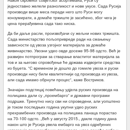
једноставно желели разноликост и нове укусе. Сада Русија
производи више меса перади него што Руси могу
конзумирати, а домаће тржиште је засићено, због чега је
цена прерађевина сада тако ниска.
Да би даље расли, произвођачи су жељни нових тржишта.
Сада министарство пољопривреде ради на смањењу
зависности од увоза узгојног материјала за домаће
живинарство. Увозни удео овде досеже 95-98 одсто. Већ је
развијен потпрограм за стварање властитог материјала за
тов и за његово спровођење ће држава издвојити средства
из буџета. “С временом је дошло до гомиле увоза и руски
производи нису били квалитетнији од производа из увоза,
али сада имамо обрнути процес“, каже Востриков.
Значајан подстицај повећању удјела руских производа на
полицама дали су „проембарго“ и државни програми
подршке. Тренутно нису сви ни спроведени, али уопштено
је током последњих година укупни удео руских
прехрамбених производа на полицама ланаца порастао
на 70-100 одсто. „Већ у августу 2015., дакле годину дана
након што је Русија увела ембарго на увоз одређених
категорија прехрамбених производа, удео домаће робе у