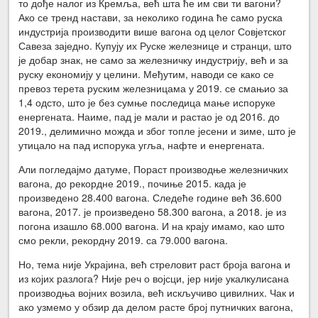
то дође налог из Кремља, већ шта ће им сви ти вагони?
Ако се тренд настави, за неколико година ће само руска
индустрија производити више вагона од целог Совјетског
Савеза заједно. Купују их Руске железнице и странци, што
је добар знак, не само за железничку индустрију, већ и за
руску економију у целини. Међутим, наводи се како се
превоз терета руским железницама у 2019. се смањио за
1,4 одсто, што је без сумње последица мање испоруке
енергената. Наиме, пад је мали и растао је од 2016. до
2019., делимично можда и због топле јесени и зиме, што је
утицало на пад испорука угља, нафте и енергената.
Али погледајмо датуме, Пораст производње железничких
вагона, до рекордне 2019., почиње 2015. када је
произведено 28.400 вагона. Следеће године већ 36.600
вагона, 2017. је произведено 58.300 вагона, а 2018. је из
погона изашло 68.000 вагона. И на крају имамо, као што
смо рекли, рекордну 2019. са 79.000 вагона.
Но, тема није Украјина, већ стреловит раст броја вагона и
из којих разлога? Није реч о војсци, јер није укалкулисана
производња војних возила, већ искључиво цивилних. Чак и
ако узмемо у обзир да делом расте број путничких вагона,