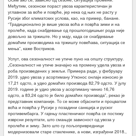
Међутим, сезонски пораст увоза карактеристичан је
углавном за воће и поврће, јер нека од њих не расту у
Русији због климатских услова, као, на пример, банане.
“Традиционално је више увоза воћа и поврћа зими и на
пролеће, када снабдевање од прошлогодишњег рода није
довољно за тржиште. Но у мају, када се снабдевање
домаћим производима на тржишту повећава, ситуација се
мења”, каже Востриков.
Успут, ова сезоналност не утиче пуно на општу структуру.
„Сезоналност не утиче значајно на промену удела увоза и
роба произведених у земљи. Примера ради, у фебруару
2019. удео увоза у асортиману Утконос онлајн износио је
17,21 одсто, а удео домаћих производа 82,79 одсто. У јулу
2019. године је удио увоза у асортиману чинио 16,76
одсто, а 83,24 одсто је било домаћих производа”, рекао је
представник компаније. То се може објаснити и процватом
воћа и поврћа у Русији у позадини санкција и руског
противембарга. У гајењу пластеничког поврћа се постижу
изврсни резултати, што смањује зависност од увоза у
пролеће и зиму. Зато што су пољопривредници
модернизовали старе стакленике, а нови, изграђени 2018.,