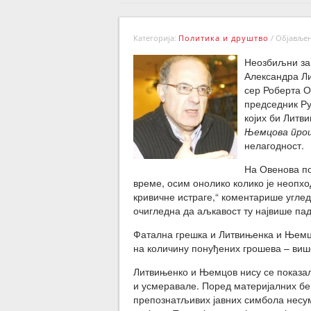
Категорија:
Политика и друштво
/
Објављено
Неозбиљни зак
Александра Ли
сер Роберта Ов
председник Ру
којих би Литв
Њемцова прош
нелагодност.
На Овенова по
време, осим онолико колико је неопхо
кривичне истраге,“ коментарише углед
очигледна да аљкавост ту највише пад
Фатална грешка и Литвињенка и Њемцова
на количину понуђених грошева – виш
Литвињенко и Њемцов нису се показал
и усмеравале. Поред материјалних бе
препознатљивих јавних симбола несумњ