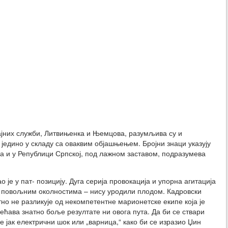
јних служби, Литвињенка и Њемцова, разумљива су и
 једино у складу са оваквим објашњењем. Бројни знаци указују
а и у Републици Српској, под лажном заставом, подразумева
 је у пат- позицију. Дуга серија провокација и упорна агитација
с повољним околностима – нису уродили плодом. Кадровски
тно не разликује од некомпетентне марионетске екипе која је
ећава знатно боље резултате ни овога пута. Да би се ствари
е јак електрични шок или „варница,“ како би се изразио Џин