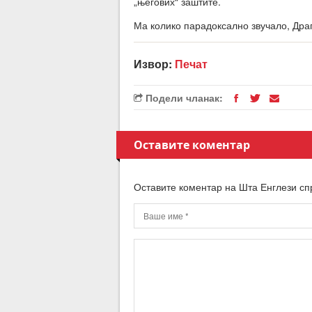
„његових“ заштите.
Ма колико парадоксално звучало, Дра
Извор:
Печат
Подели чланак:
Оставите коментар
Оставите коментар на Шта Енглези сп