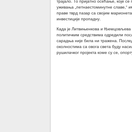
трајало. То пријатно осећање, које с
уживања „петнаестоминутне славе,“ им
праве тврд пазар са својим марионет
инвестиције пропадну.
Када је Литвињенкова и Њемцовљева
политичким средствима одредили посл
сарадња није била ни тражена. Послед
околностима са овога света буду нас
рушилачког пројекта коме су се, опор