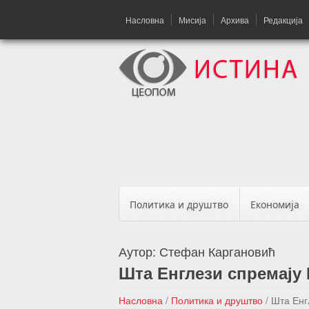
Насловна
Мисија
Архива
Редакција
Политика и друштво
Економија
Аутор:
Стефан Каргановић
Шта Енглези спремају
Насловна
/
Политика и друштво
/
Шта Енг