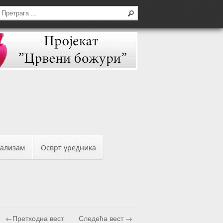
бализам
Осврт уредника
←Претходна вест
Следећа вест →