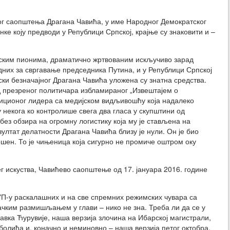
ног саопштења Драгана Чавића, у име Народног Демократског
ке коју предводи у Републици Српској, крајње су знаковити и –
ским пионима, драматично жртвованим искључиво зарад
них за свргавање председника Путина, и у Републици Српској
нски безначајног Драгана Чавића уложена су знатна средства.
д презреног политичара избламираног „Извештајем о
иционог лидера са медијском видљивошћу која надалеко
 некога ко контролише свега два гласа у скупштини од
без обзира на огромну логистику која му је стављена на
ултат делатности Драгана Чавића близу је нули. Он је био
шен. То је чињеница која сигурно не промиче оштром оку
ег искуства, Чавићево саопштење од 17. јануара 2016. године
УП-у раскалашних и на све спремних режимских чувара са
чким размишљањем у глави – нико не зна. Треба ли да се у
авка Ћурувије, наша верзија злочина на Ибарској магистрали,
олића и, коначно и неминовно – наша верзија петог октобра,