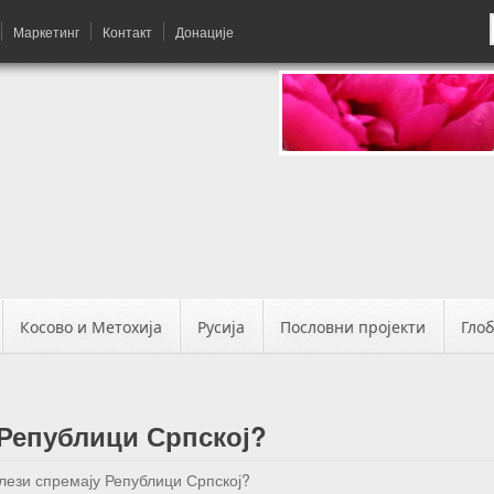
Маркетинг
Контакт
Донације
Косово и Метохија
Русија
Пословни пројекти
Гло
 Републици Српској?
лези спремају Републици Српској?