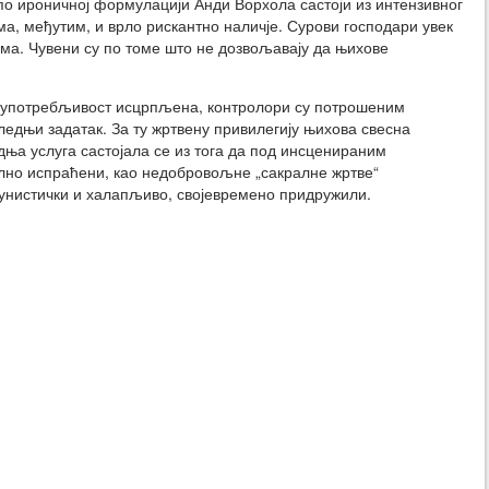
е по ироничној формулацији Анди Ворхола састоји из интензивног
а, међутим, и врло рискантно наличје. Сурови господари увек
ама. Чувени су по томе што не дозвољавају да њихове
 употребљивост исцрпљена, контролори су потрошеним
едњи задатак. За ту жртвену привилегију њихова свесна
ња услуга састојала се из тога да под инсценираним
илно испраћени, као недобровољне „сакралне жртве“
тунистички и халапљиво, својевремено придружили.