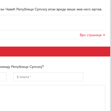
ган Чавић Републици Српској ипак вреди више жив него мртав.
Врх странице
ремају Републици Српској?