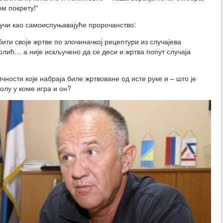
м покрету!“
вучи као самоиспуњавајуће пророчанство:
ити своје жртве по злочиначкој рецептури из случајева
лић… а није искључено да се деси и жртва попут случаја
ичности које набраја биле жртвоване од исте руке и – што је
колу у коме игра и он?