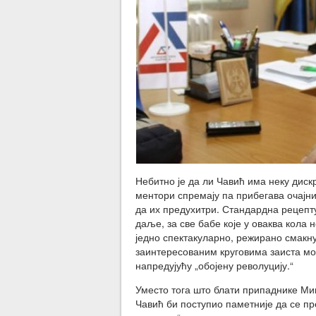
Небитно је да ли Чавић има неку дискре
ментори спремају па прибегава очајни
да их предухитри. Стандардна рецепту
даље, за све бабе које у оваква кола
једно спектакуларно, режирано смакну
заинтересованим круговима заиста м
напредујућу „обојену револуцију.“
Уместо тога што блати припаднике Ми
Чавић би поступио паметније да се пр