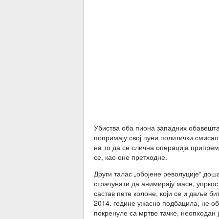
Убиства оба пиона западних обавешта
попримају свој пуни политички смисао
на то да се слична операција припрем
се, као оне претходне.
Други талас „обојене револуције“ дошао
страчунати да анимирају масе, упрко
састав пете колоне, који се и даље би
2014. године ужасно подбацила, не об
покренуле са мртве тачке, неопходан ј