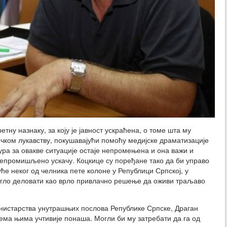
тну назнаку, за коју је јавност ускраћена, о томе шта му
чком лукавству, покушавајући помоћу медијске драматизације
ра за овакве ситуације остаје непромењена и она важи и
 непромишљено ускачу. Коцкице су поређане тако да би управо
ће неког од челника пете колоне у Републици Српској, у
огло деловати као врло привлачно решење да оживи траљаво
нистарства унутрашњих послова Републике Српске, Драган
ема њима учтивије понаша. Могли би му затребати да га од