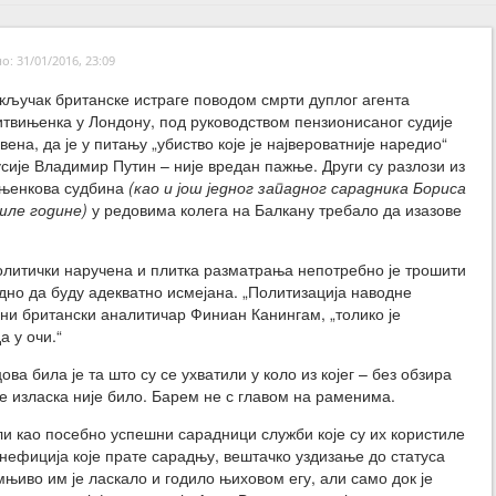
: 31/01/2016, 23:09
ључак британске истраге поводом смрти дуплог агента
твињенка у Лондону, под руководством пензионисаног судије
ена, да је у питању „убиство које је највероватније наредио“
сије Владимир Путин – није вредан пажње. Други су разлози из
ињенкова судбина
(као и још једног западног сарадника Бориса
ле године)
у редовима колега на Балкану требало да изазове
литички наручена и плитка разматрања непотребно је трошити
дно да буду адекватно исмејана. „Политизација наводне
ни британски аналитичар Финиан Канингам, „толико је
а у очи.“
 била је та што су се ухватили у коло из којег – без обзира
е изласка није било. Барем не с главом на раменима.
и као посебно успешни сарадници служби које су их користиле
нефиција које прате сарадњу, вештачко уздизање до статуса
иво им је ласкало и годило њиховом егу, али само док је