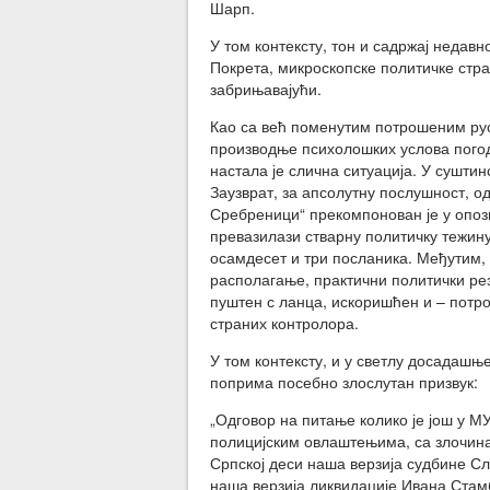
Шарп.
У том контексту, тон и садржај недав
Покрета, микроскопске политичке стран
забрињавајући.
Као са већ поменутим потрошеним ру
производње психолошких услова погод
настала је слична ситуација. У сушти
Заузврат, за апсолутну послушност, о
Сребреници“ прекомпонован је у опоз
превазилази стварну политичку тежину
осамдесет и три посланика. Међутим, 
располагање, практични политички рез
пуштен с ланца, искоришћен и – потро
страних контролора.
У том контексту, и у светлу досадашњ
поприма посебно злослутан призвук:
„Одговор на питање колико је још у М
полицијским овлаштењима, са злочина
Српској деси наша верзија судбине Сл
наша верзија ликвидације Ивана Стамб