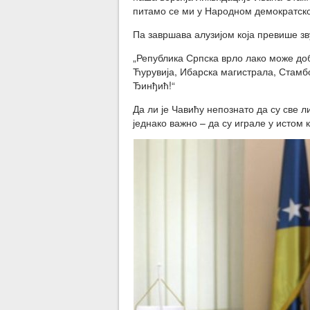
питамо се ми у Народном демократско
Па завршава алузијом која превише з
„Република Српска врло лако може доб
Ћурувија, Ибарска магистрала, Стамбо
Ђинђић!“
Да ли је Чавићу непознато да су све л
једнако важно – да су играле у истом 