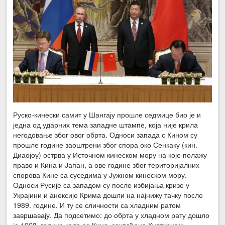
Руско-кинески самит у Шангају прошле седмице био је и
једна од ударних тема западне штампе, која није крила
негодовање због овог обрта. Односи запада с Кином су
прошле године заоштрени због спора око Сенкаку (кин.
Диаојоу) острва у Источном кинеском мору на које полажу
право и Кина и Јапан, а ове године због територијалних
спорова Кине са суседима у Јужном кинеском мору.
Односи Русије са западом су после избијања кризе у
Украјини и анексије Крима дошли на најнижу тачку после
1989. године. И ту се сличности са хладним ратом
завршавају. Да подсетимо: до обрта у хладном рату дошло