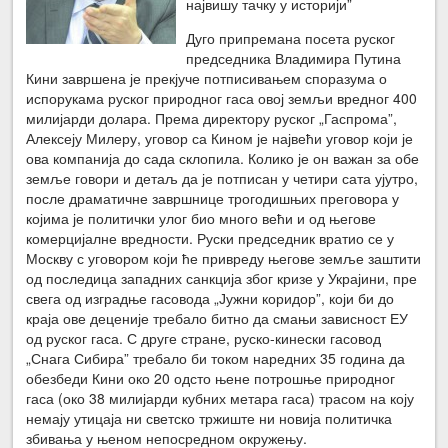
највишу тачку у историји”
Дуго припремана посета руског
председника Владимира Путина
Кини завршена је прекјуче потписивањем споразума о
испорукама руског природног гаса овој земљи вредног 400
милијарди долара. Према директору руског „Гаспрома”,
Алексеју Милеру, уговор са Кином је највећи уговор који је
ова компанија до сада склопила. Колико је он важан за обе
земље говори и детаљ да је потписан у четири сата ујутро,
после драматичне завршнице трогодишњих преговора у
којима је политички улог био много већи и од његове
комерцијалне вредности. Руски председник вратио се у
Москву с уговором који ће привреду његове земље заштити
од последица западних санкција због кризе у Украјини, пре
свега од изградње гасовода „Јужни коридор”, који би до
краја ове деценије требало битно да смањи зависност ЕУ
од руског гаса. С друге стране, руско-кинески гасовод
„Снага Сибира” требало би током наредних 35 година да
обезбеди Кини око 20 одсто њене потрошње природног
гаса (око 38 милијарди кубних метара гаса) трасом на коју
немају утицаја ни светско тржиште ни новија политичка
збивања у њеном непосредном окружењу.