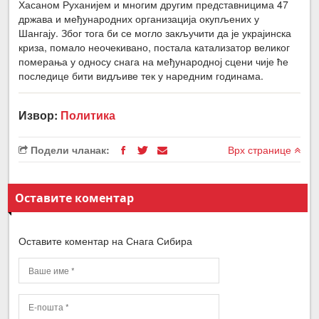
Хасаном Руханијем и многим другим представницима 47
држава и међународних организација окупљених у
Шангају. Због тога би се могло закључити да је украјинска
криза, помало неочекивано, постала катализатор великог
померања у односу снага на међународној сцени чије ће
последице бити видљиве тек у наредним годинама.
Извор:
Политика
Подели чланак:
Врх странице
Оставите коментар
Оставите коментар на Снага Сибира