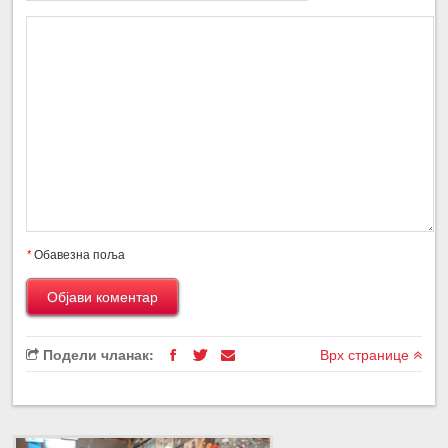
*
Обавезна поља
Подели чланак:
Врх странице