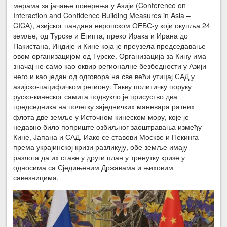
мерама за јачање поверења у Азији (Conference on
Interaction and Confidence Building Measures in Asia –
CICА), азијског пандана европском ОЕБС-у који окупља 24
земље, од Турске и Египта, преко Ирака и Ирана до
Пакистана, Индије и Кине која је преузела председавање
овом организацијом од Турске. Организација за Кину има
значај не само као оквир регионалне безбедности у Азији
него и као један од одговора на све већи утицај САД у
азијско-пацифичком региону. Такву политичку поруку
руско-кинеског самита подвукло је присуство два
председника на почетку заједничких маневара ратних
флота две земље у Источном кинеском мору, које је
недавно било поприште озбиљног заоштравања између
Кине, Јапана и САД. Иако се ставови Москве и Пекинга
према украјинској кризи разликују, обе земље имају
разлога да их ставе у други план у тренутку кризе у
односима са Сједињеним Државама и њиховим
савезницима.