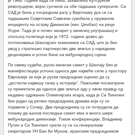
је 1968. године када се Кина, захваћена Културном
револуцијом, војно суочила са обе тадашње суперсиле. Са
САД је била у посредном рату у Вијетнаму док се са
тадашњим Совјетским Савезом сукобила у оружаном
инциденту на острву Дамански (кин. Џенбао) на реци
Усури. Тада је и почео заокрет у кинеској унутрашњој и
спољној политици који је 1972. године довео до
потписивања Шангајског коминикеа са САД, што је био
увод у стратешко партнерство две земље у наредним
деценијама и успон Кине на међународној сцени.
По свему судећи, руско-кинески самит у Шангају био је
манифестација успона односа две највеће силе у простору
Евроазије за које је руски председник оценио да су
„достигли највишу тачку у историји”. Пажљиви посматрачи
су приметили да односи две земље иду у овом правцу од
недавно одржаних Олимпијских игара, када је Си Ђинпинг
био један од ретких председника држава који су се
појавили у Сочију. Два председника су се потрудила да
покажу да њихов последњи самит има и много шире
међународне димензије. Током конференције, Владимир
Путин и Си Ђинпинг срели су се са генералним
секретаром УН Бан Ки Муном, иранским председником