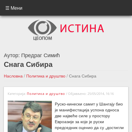
☰ Мени
Аутор:
Предраг Симић
Снага Сибира
Насловна
/
Политика и друштво
/
Снага Сибира
←Претходна вест
Следећа вест →
Категорија:
Политика и друштво
/
Објављено: 25/05/2014, 16:16
Руско-кинески самит у Шангају био
је манифестација успона односа
две највеће силе у простору
Евроазије за које је руски
председник оценио да су „достигли