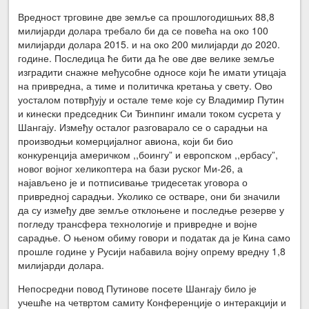
Вредност трговине две земље са прошлогодишњих 88,8
милијарди долара требало би да се повећа на око 100
милијарди долара 2015. и на око 200 милијарди до 2020.
године. Последица ће бити да ће ове две велике земље
изградити снажне међусобне односе који ће имати утицаја
на привредна, а тиме и политичка кретања у свету. Ово
уосталом потврђују и остале теме које су Владимир Путин
и кинески председник Си Ђинпинг имали током сусрета у
Шангају. Између осталог разговарало се о сарадњи на
производњи комерцијалног авиона, који би био
конкуренција америчком ,,боингу” и европском ,,ербасу”,
новог војног хеликоптера на бази руског Ми-26, а
најављено је и потписивање тридесетак уговора о
привредној сарадњи. Уколико се остваре, они би значили
да су између две земље отклоњене и последње резерве у
погледу трансфера технологије и привредне и војне
сарадње. О њеном обиму говори и податак да је Кина само
прошле године у Русији набавила војну опрему вредну 1,8
милијарди долара.
Непосредни повод Путинове посете Шангају било је
учешће на четвртом самиту Конференције о интеракцији и