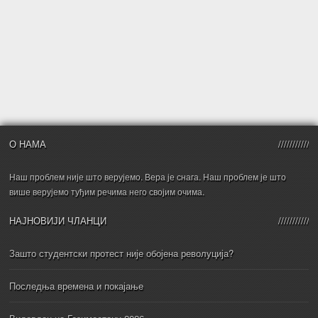
О НАМА
Наш проблем није што верујемо. Вера је снага. Наш проблем је што
више верујемо туђим речима него својим очима.
НАЈНОВИЈИ ЧЛАНЦИ
Зашто студентски протест није обојена револуција?
Последња времена и покајање