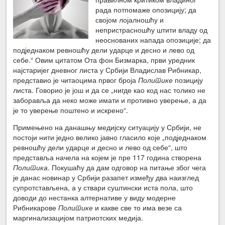
рада потпомаже опозицију; да
својом лојалношћу и
непристрасношћу штити владу од
неоснованих напада опозиције; да
подједнаком ревношћу дели ударце и десно и лево од
себе.“ Овим цитатом Ота фон Бизмарка, први уредник
најстаријег дневног листа у Србији Владислав Рибникар,
представио је читаоцима првог броја
Политике
позицију
листа. Говорио је још и да се „нигде као код нас толико не
заборавља да неко може имати и противно уверење, а да
је то уверење поштено и искрено“.
Примењено на данашњу медијску ситуацију у Србији, не
постоји нити једно велико јавно гласило које „подједнаком
ревношћу дели ударце и десно и лево од себе“, што
представља начела на којем је пре 117 година створена
Политика
. Покушаћу да дам одговор на питање због чега
је данас новинар у Србији разапет између два наизглед
супротстављена, а у ствари суштински иста пола, што
доводи до нестанка алтернативе у виду модерне
Рибникарове
Политике
и какве све то има везе са
маргинализацијом патриотских медија.