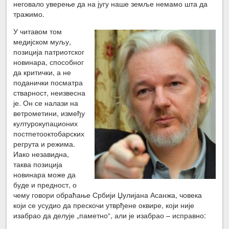
неговало уверење да на југу наше земље немамо шта да
тражимо.
У читавом том
медијском муљу,
позиција патриотског
новинара, способног
да критички, а не
поданички посматра
стварност, неизвесна
је. Он се налази на
ветрометини, између
културокупационих
постпетооктобарских
регрута и режима.
Иако незавидна,
таква позиција
новинара може да
буде и предност, о
чему говори обраћање Србији Џулијана Асанжа, човека
који се усудио да прескочи утврђене оквире, који није
изабрао да делује „паметно“, али је изабрао – исправно: