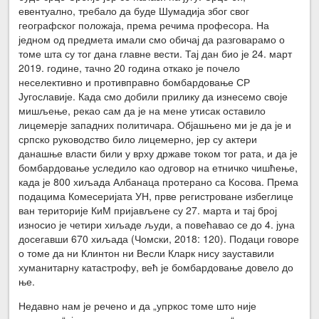
евентуално, требало да буде Шумадија због свог
географског положаја, према речима професора. На
једном од предмета имали смо обичај да разговарамо о
томе шта су тог дана главне вести. Тај дан био је 24. март
2019. године, тачно 20 година откако је почело
неселективно и противправно бомбардовање СР
Југославије. Када смо добили прилику да изнесемо своје
мишљење, рекао сам да је на мене утисак оставило
лицемерје западних политичара. Објашњено ми је да је и
српско руководство било лицемерно, јер су актери
данашње власти били у врху државе током тог рата, и да је
бомбардовање уследило као одговор на етничко чишћење,
када је 800 хиљада Албанаца протерано са Косова. Према
подацима Комесеријата УН, прве регистроване избеглице
ван територије КиМ пријављене су 27. марта и тај број
износио је четири хиљаде људи, а повећавао се до 4. јуна
досегавши 670 хиљада (Чомски, 2018: 120). Подаци говоре
о томе да ни Клинтон ни Весли Кларк нису зауставили
хуманитарну катастрофу, већ је бомбардовање довело до
ње.
Недавно нам је речено и да „упркос томе што није