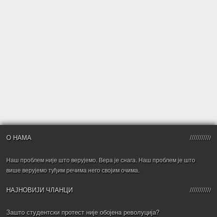
О НАМА
Наш проблем није што верујемо. Вера је снага. Наш проблем је што
више верујемо туђим речима него својим очима.
НАЈНОВИЈИ ЧЛАНЦИ
Зашто студентски протест није обојена револуција?