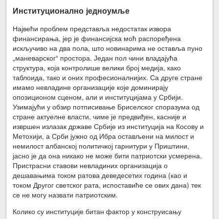
Институционално једноумље
Највећи проблем представља недостатак извора
финансирања, јер је финансијска моћ распоређена
искључиво на два пола, што новинарима не оставља пуно
„маневарског“ простора. Један пол чини владајућа
структура, која контролише велики број медија, како
таблоида, тако и оних професионалнијих. Са друге стране
имамо невладине организације које доминирају
опозиционом сценом, али и институцијама у Србији.
Узимајући у обзир потписивање Бриселског споразума од
стране актуелне власти, чиме је предвиђен, касније и
извршен излазак државе Србије из институција на Косову и
Метохији, а Срби јужно од Ибра остављени на милост и
немилост албанској политичкој гарнитури у Приштини,
јасно је да она никако не може бити патриотски усмерена.
Пристрасни ставови невладиних организација о
дешавањима током ратова деведесетих година (као и
током Другог светског рата, испоставиће се ових дана) тек
се не могу назвати патриотским.
Колико су институције битан фактор у конструисању