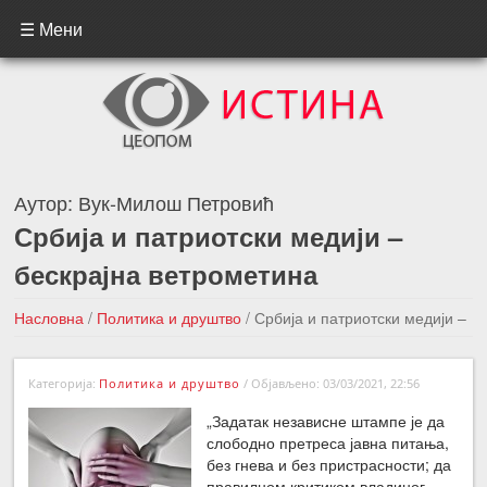
☰ Мени
Аутор:
Вук-Милош Петровић
Србија и патриотски медији –
бескрајна ветрометина
Насловна
/
Политика и друштво
/
Србија и патриотски медији –
бескрајна ветрометина
Категорија:
Политика и друштво
/
Објављено: 03/03/2021, 22:56
←Претходна вест
Следећа вест →
„Задатак независне штампе је да
слободно претреса јавна питања,
без гнева и без пристрасности; да
правилном критиком владиног