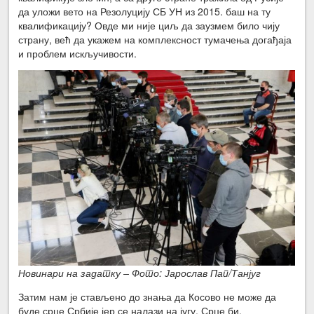
да уложи вето на Резолуцију СБ УН из 2015. баш на ту
квалификацију? Овде ми није циљ да заузмем било чију
страну, већ да укажем на комплексност тумачења догађаја
и проблем искључивости.
Новинари на задатку – Фото: Јарослав Пап/Танјуг
Затим нам је стављено до знања да Косово не може да
буде срце Србије јер се налази на југу. Срце би,