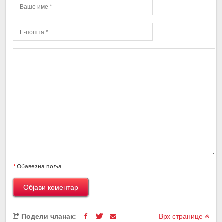
*
Обавезна поља
Подели чланак:
Врх странице