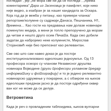
погледан“, јер „не мора све ни да се погледа“, „према
коментарима“
Дара из Јасеновца
је памфлет, који нико
није видео, а изабран је за нашег кандидата за Оскара.
Која год да је вежба у питању, као примери чланка/
репортаже/колумне су садржаји
Данаса,
Пешчаника
,
Н1
,
Времена…
Као гости на предавања нам долазе новинари
поменутих медија, а мени је топло препоручено да морам
да читам и нешто друго осим
Печата
. Када смо добили
задатак да набројимо неке колумнисте, Мирослав
Стојановић није био препознат као релевантан.
Све ово што сам навео доказ је да постоји
институционализовано идеолошко једноумље. Од 13
професора осморо су чланови Независног друштва
новинара Војводине
(други професори углавном предају
информатику и фотографију)
и то је једино релевантно
новинарско удружење у покрајини, а с обзиром на њихов
идеолошки предзнак јасно је да постоји одређени оквир
ван ког не може да се делује.
Ветрометина
Када је реч о провладиним таблоидима, њихов вулгарни