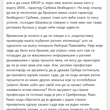
али и да снаге КФОР-а, којих има знатно мање него у
марту 2004., гарантују Србима безбедност. На моју опаску
да ми је нелогично да бројчано мање снаге гарантују
безбедност Србима, упркос томе што веће снаге то нису
успеле, господин Шормаз је говорио о томе како нас таква
реторика бусања у груди неће нигде одвести.
Временом је почело и да се говори и о „недопустивој
промоцији књига осуђених ратних злочинаца“ што се
односило на књигу генерала Небојше Павковића. Није моје
овде да било кога браним, јер упркос томе што сам се
потрудио да се максимално информишем о ратним
дешавањима с краја прошлог века, не могу да гарантујем
да ли је неко крив или није. Али, уколико професори
инсистирају на аргументу да је држава Србија потписала
да прихвата одлуке хашког суда, да ли онда актере ратне
прошлости из неких других земаља који су ослобођени
(упркос томе што цео свет зна да су криви)
нећемо
називати истим именом? Исти аргумент од стране
професора се потезао када је реч о Сребреници. Kако
ћемо онда објаснити да је држава с једне стране
прихватила одлуку хашког суда који на један начин
квалификује злочин, а са друге стране тражила од Русије