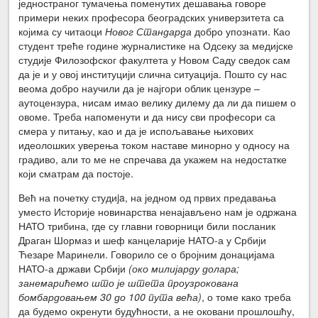
једностраног тумачења поменутих дешавања говоре
примери неких професора београдских универзитета са
којима су читаоци
Новог Стандарда
добро упознати. Као
студент треће године журналистике на Одсеку за медијске
студије Филозофског факултета у Новом Саду сведок сам
да је и у овој институцији слична ситуација. Пошто су нас
веома добро научили да је најгори облик цензуре –
аутоцензура, нисам имао велику дилему да ли да пишем о
овоме. Треба напоменути и да нису сви професори са
смера у питању, као и да је испољавање њихових
идеолошких уверења током наставе минорно у односу на
градиво, али то ме не спречава да укажем на недостатке
који сматрам да постоје.
Већ на почетку студиja, на једном од првих предавања
уместо Историје новинарства ненајављено нам је одржана
НАТО трибина, где су главни говорници били посланик
Драган Шормаз и шеф канцеларије НАТО-а у Србији
Ћезаре Маринели. Говорило се о бројним донацијама
НАТО-а држави Србији
(око милијарду долара;
занемарићемо што је штета проузрокована
бомбардовањем 30 до 100 пута већа)
, о томе како треба
да будемо окренути будућности, а не оковани прошлошћу,