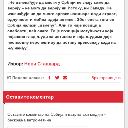
„Не изненађује да многи у Србији не знају коме да
верују – не могу да верују ни Истоку, ни Западу. Не
изненађује ни да многе српске новинаре води страст,
одлучност и моћна идеја истине . Због свега тога се
Србија налази „између“. Али то није позиција
слабости, већ снаге. То је позиција могућности која
појачава глад људи за истином и која људима даје
неопходну перспективу да истину препознају када на
њу наиђу“.
Извор:
Нови Стандард
Подели чланак:
Врх странице
Оставите коментар
Оставите коментар на Србија и патриотски медији –
бескрајна ветрометина