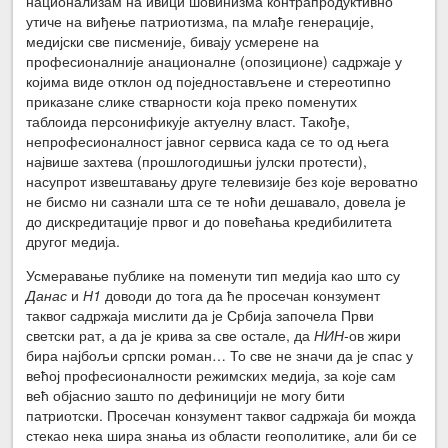
национализам на ивици шовинизма контрапродуктивно
утиче на виђење патриотизма, па млађе генерације,
медијски све писменије, бивају усмерене на
професионалније анационалне (опозиционе) садржаје у
којима виде отклон од поједностављене и стереотипно
приказане слике стварности која преко поменутих
таблоида персонификује актуелну власт. Такође,
непрофесионалност јавног сервиса када се то од њега
највише захтева (прошлогодишњи јулски протести),
насупрот извештавању друге телевизије без које вероватно
не бисмо ни сазнали шта се те ноћи дешавало, довела је
до дискредитације првог и до повећања кредибилитета
другог медија.
Усмеравање публике на поменути тип медија као што су
Данас
и
Н1
доводи до тога да ће просечан конзумент
таквог садржаја мислити да је Србија започела Први
светски рат, а да је крива за све остале, да
НИН
-ов жири
бира најбољи српски роман… То све не значи да је спас у
већој професионалности режимских медија, за које сам
већ објаснио зашто по дефиницији не могу бити
патриотски. Просечан конзумент таквог садржаја би можда
стекао нека шира знања из области геополитике, али би се