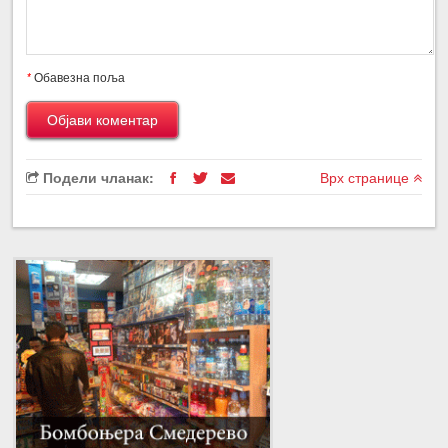
*
Обавезна поља
Подели чланак:
Врх странице