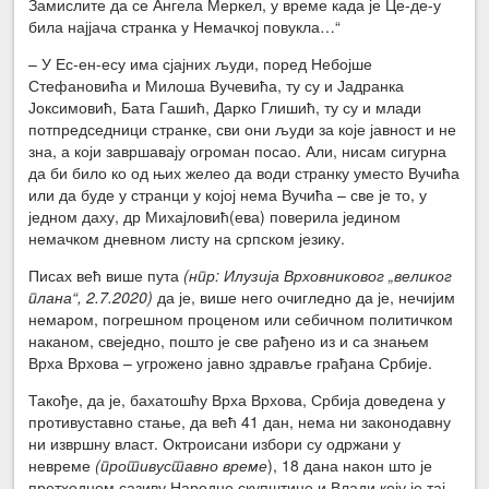
Замислите да се Ангела Меркел, у време када је Це-де-у
била најјача странка у Немачкој повукла…“
– У Ес-ен-есу има сјајних људи, поред Небојше
Стефановића и Милоша Вучевића, ту су и Јадранка
Јоксимовић, Бата Гашић, Дарко Глишић, ту су и млади
потпредседници странке, сви они људи за које јавност и не
зна, а који завршавају огроман посао. Али, нисам сигурна
да би било ко од њих желео да води странку уместо Вучића
или да буде у странци у којој нема Вучића – све је то, у
једном даху, др Михајловић(ева) поверила једином
немачком дневном листу на српском језику.
Писах већ више пута
(нпр: Илузија Врховниковог „великог
плана“, 2.7.2020)
да је, више него очигледно да је, нечијим
немаром, погрешном проценом или себичном политичком
наканом, свеједно, пошто је све рађено из и са знањем
Врха Врхова – угрожено јавно здравље грађана Србије.
Такође, да је, бахатошћу Врха Врхова, Србија доведена у
противуставно стање, да већ 41 дан, нема ни законодавну
ни извршну власт. Октроисани избори су одржани у
невреме
(противуставно време
), 18 дана након што је
претходном сазиву Народне скупштине и Влади коју је тај