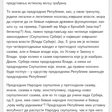
представља истинску вољу грађана.
То значи да председник Републике, као, у овом тренутку,
једини легални и легитимни носилац извршне власти, мора
да спречи да се бивши највиши државни функционери, као
што су, на пример, Гојковић мр Маја и Брнабић (мастер?
бечелор?) Ана, лажно представљају као челнице највишег
законодавног (Скупштина Србије) и највишег извршног
органа власти (Влада Србије). Јер, 3. јуна им је истекао
пун четворогодишњи мандат и претходног скупштинског
сазива, али и бивше владе која, по Уставу и Закону о
Влади, траје колико и сазив парламента који ју је изабрао.
Дакле, Србија нема председника Владе, а нема ни
председника Скупштине који, иначе, да правни нонсенс
буде потпун – у одсуству председника Републике замењује
председника Републике!
Председник Народне скупштине у претходном сазиву,
иначе, сазива и прву, конститутивну, седницу новог
скупштинског сазива, али ко то сада да учини када Србија,
од 3. јуна, има само бивше народне посланике и бившу
„прву међу једнакима“? Председник Републике има уставну
могућност да распусти Народну скупштину, чак и пре него