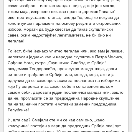
сазив изабрао – истекао мандат; није, док је још могло,
током маја, извршено никакво правно „премошћавање“
овог противуставног стања, тако да ће, онај ко покуша да
конституише парламент на основу резултата октроисаних
избора, морати да буде свестан да такав скупштински
савез, осим недостајућег легитимитета, не би био ни
легалан!
То јест, биће једнако упитно легалан или, ако вам је лакше,
нелегалан једнако као и народне скупштине Петра Челика,
Срђана Нога, сутра „Скупштина Слободне Србије“
академика Теодоровића, прекосутра можда твоја, драги
читаоче и грађанине Србије, или, можда, моја, ако и ја
одлучим да се самопрогласим за посланика на изборима
које ћу октроисати за самог себе и сопственом вољом,
самом себи, даровати један посланички мандат или, зашто
да не, прогласити се за председника Народне скупштине,
па на тај начин постати и уставни заменик председника
Републике!
И, шта сад? Смејали сте ми се кад сам оно, „кано
клисурина“ постојан у вери да председник Србије овај пут
неће погазити своју реч, 10 дана пре октроисаних избора, у