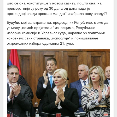
што се она конституише у новом сазиву, пошто она, на
пример, није „у року од 30 дана од дана када је
претходној влади престао мандат“ изабрала нову владу?!
Будући, мој ванстраначки, председник Републике, може да,
уз малу „помоћ пријатеља“ из, рецимо, Републичке
изборне комисије и Управног суда, наравно уз политички
консензус свих странака, „испослује“ и поништавање
октроисаних избора одржаних 21. јуна.