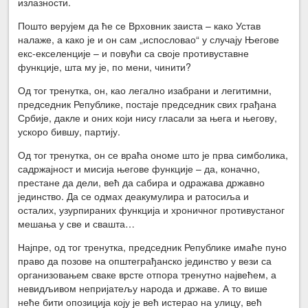
излазности.
Пошто верујем да ће се Врховник заиста – како Устав
налаже, а како је и он сам „испословао“ у случају Његове
екс-екселенције – и повући са своје противуставне
функције, шта му је, по мени, чинити?
Од тог тренутка, он, као легално изабрани и легитимни,
председник Републике, постаје председник свих грађана
Србије, дакле и оних који нису гласали за њега и његову,
ускоро бившу, партију.
Од тог тренутка, он се враћа ономе што је прва симболика,
садржајност и мисија његове функције – да, коначно,
престане да дели, већ да сабира и одражава државно
јединство. Да се одмах деакумулира и ратосиља и
осталих, узурпираних функција и хроничног противустаног
мешања у све и свашта…
Најпре, од тог тренутка, председник Републике имаће пуно
право да позове на општеграђанско јединство у вези са
организовањем сваке врсте отпора тренутно највећем, а
невидљивом непријатељу народа и државе. А то више
неће бити опозиција коју је већ истерао на улицу, већ