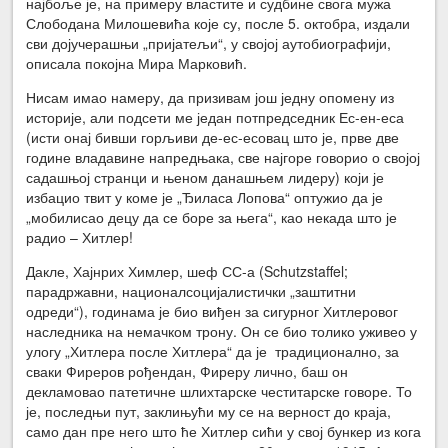
најбоље је, на примеру властите и судбине свога мужа
Слободана Милошевића које су, после 5. октобра, издали
сви дојучерашњи „пријатељи“, у својој аутобиографији,
описала покојна Мира Марковић.
Нисам имао намеру, да призивам још једну опомену из
историје, али подсети ме један потпредседник Ес-ен-еса
(исти онај бивши горљиви де-ес-есовац што је, прве две
године владавине напредњака, све најгоре говорио о својој
садашњој странци и њеном данашњем лидеру) који је
избацио твит у коме је „Ђиласа Лопова“ оптужио да је
„мобилисао децу да се боре за њега“, као некада што је
радио – Хитлер!
Дакле, Хајнрих Химлер, шеф СС-а (Schutzstaffel;
парадржавни, националсоцијалистички „заштитни
одреди“), годинама је био виђен за сигурног Хитлеровог
наследника на немачком трону. Он се био толико уживео у
улогу „Хитлера после Хитлера“ да је традиционално, за
сваки Фиреров рођендан, Фиреру лично, баш он
декламовао патетичне шлихтарске честитарске говоре. То
је, последњи пут, заклињући му се на верност до краја,
само дан пре него што ће Хитлер сићи у свој бункер из кога