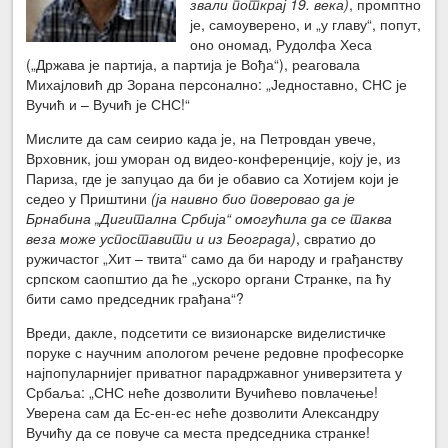
звали поткрај 19. века)
, промптно
је, самоуверено, и „у главу“, попут,
оно ономад, Рудолфа Хеса
(„Држава је партија, а партија је Вођа“), реаговала
Михајловић др Зорана персонално: „Једноставно, СНС је
Вучић и – Вучић је СНС!“
Мислите да сам сеирио када је, на Петровдан увече,
Врховник, још уморан од видео-конференције, коју је, из
Париза, где је запуцао да би је обавио са Хотијем који је
седео у Приштини
(ја наивно био поверовао да је
Брнабина „Дигитална Србија“ омогућила да се таква
веза може успоставити и из Београда)
, свратио до
ружичастог „Хит – твита“ само да би народу и грађанству
српском саопштио да ће „ускоро органи Странке, па ћу
бити само председник грађана“?
Вреди, дакле, подсетити се визионарске виделистичке
поруке с научним апологом речене редовне професорке
најпопуларнијег приватног парадржавног универзитета у
Србаља: „СНС неће дозволити Вучићево повлачење!
Уверена сам да Ес-ен-ес неће дозволити Александру
Вучићу да се повуче са места председника странке!