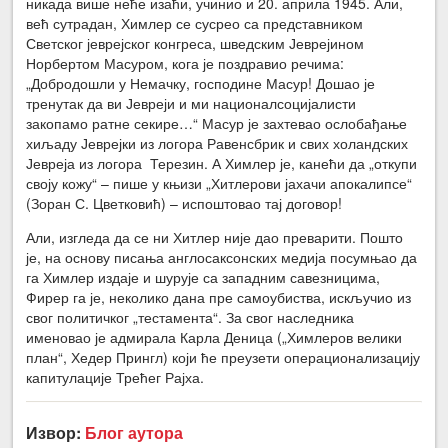
никада више неће изаћи, учинио и 20. априла 1945. Али,
већ сутрадан, Химлер се сусрео са представником
Светског јеврејског конгреса, шведским Јеврејином
Норбертом Масуром, кога је поздравио речима:
„Добродошли у Немачку, господине Масур! Дошао је
тренутак да ви Јевреји и ми националсоцијалисти
закопамо ратне секире…“ Масур је захтевао ослобађање
хиљаду Јеврејки из логора Равенсбрик и свих холандских
Јевреја из логора Терезин. А Химлер је, канећи да „откупи
своју кожу“ – пише у књизи „Хитлерови јахачи апокалипсе“
(Зоран С. Цветковић) – испоштовао тај договор!
Али, изгледа да се ни Хитлер није дао преварити. Пошто
је, на основу писања англосаксонских медија посумњао да
га Химлер издаје и шурује са западним савезницима,
Фирер га је, неколико дана пре самоубиства, искључио из
свог политичког „тестамента“. За свог наследника
именовао је адмирала Карла Деница („Химлеров велики
план“, Хедер Прингл) који ће преузети операционализацију
капитулације Трећег Рајха.
Извор:
Блог аутора