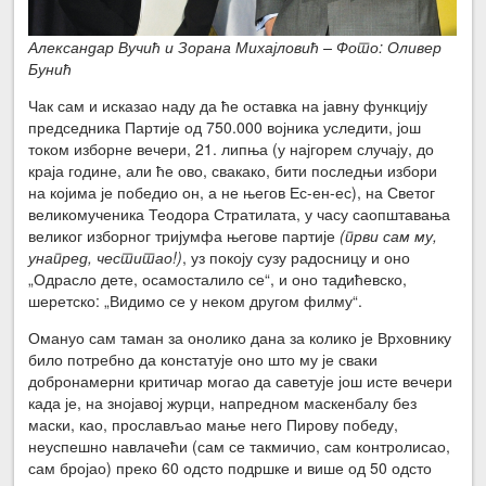
Александар Вучић и Зорана Михајловић – Фото: Оливер
Бунић
Чак сам и исказао наду да ће оставка на јавну функцију
председника Партије од 750.000 војника уследити, још
током изборне вечери, 21. липња (у најгорем случају, до
краја године, али ће ово, свакако, бити последњи избори
на којима је победио он, а не његов Ес-ен-ес), на Светог
великомученика Теодора Стратилата, у часу саопштавања
великог изборног тријумфа његове партије
(први сам му,
унапред, честитао!)
, уз покоју сузу радосницу и оно
„Одрасло дете, осамосталило се“, и оно тадићевско,
шеретско: „Видимо се у неком другом филму“.
Омануо сам таман за онолико дана за колико је Врховнику
било потребно да констатује оно што му је сваки
добронамерни критичар могао да саветује још исте вечери
када је, на знојавој журци, напредном маскенбалу без
маски, као, прослављао мање него Пирову победу,
неуспешно навлачећи (сам се такмичио, сам контролисао,
сам бројао) преко 60 одсто подршке и више од 50 одсто