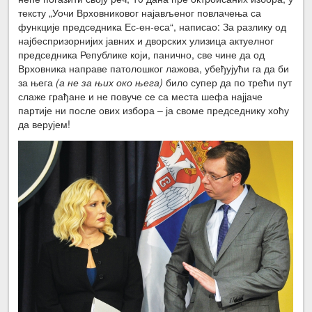
тексту „Уочи Врховниковог најављеног повлачења са
функције председника Ес-ен-еса“, написао: За разлику од
најбеспризорнијих јавних и дворских улизица актуелног
председника Републике који, панично, све чине да од
Врховника направе патолошког лажова, убеђујући га да би
за њега
(а не за њих око њега)
било супер да по трећи пут
слаже грађане и не повуче се са места шефа најјаче
партије ни после ових избора – ја своме председнику хоћу
да верујем!