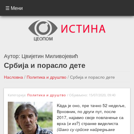
☰ Мени
Аутор:
Цвијетин Миливојевић
Србија и порасло дете
Насловна
/
Политика и друштво
/
Србија и порасло дете
←Претходна вест
Следећа вест →
Категорија:
Политика и друштво
/
Објављено: 15/07/2020, 09:40
Kaда је оно, пре тачно 52 недеље,
Врховник, по други пут, после
2017, најавио своје повлачење са
врха (и из?) странке виделиста
(тако су српске напредњаке