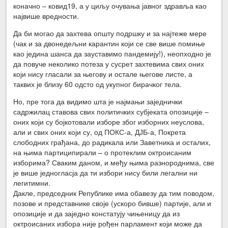
коначно – ковид19, а у циљу очувања јавног здравља као
највише вредности.
Да би могао да захтева општу подршку и за најтеже мере
(чак и за двонедељни карантин који се све више помиње
као једина шанса да зауставимо пандемију!), неопходно је
да повуче неколико потеза у сусрет захтевима свих оних
који нису гласали за његову и остале његове листе, а
таквих је близу 60 одсто од укупног бирачког тела.
Но, пре тога да видимо шта је најмањи заједнички
садржилац ставова свих политичких субјеката опозиције –
оних који су бојкотовали изборе због изборних неуслова,
али и свих оних који су, од ПОКС-а, ДЈБ-а, Покрета
слободних грађана, до радикала или Заветника и осталих,
на њима партиципирали – о протеклим октроисаним
изборима? Сваким даном, и међу њима разнороднима, све
је више једногласја да ти избори нису били легални ни
легитимни.
Дакле, председник Републике има обавезу да тим поводом,
позове и представнике своје (ускоро бивше) партије, али и
опозиције и да заједно констатују чињеницу да из
октроисаних избора није рођен парламент који може да