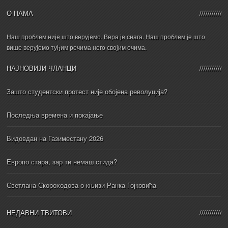
О НАМА
Наш проблем није што верујемо. Вера је снага. Наш проблем је што
више верујемо туђим речима него својим очима.
НАЈНОВИЈИ ЧЛАНЦИ
Зашто студентски протест није обојена револуција?
Последња времена и покајање
Видовдан на Газиместану 2026
Европо стара, зар ти немаш стида?
Светлана Скороходова о књизи Ранка Гојковића
НЕДАВНИ ТВИТОВИ