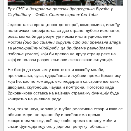
Врх СНС-а поздравља долазак председника Вучића у
Скупштину – Фото: Снимак екрана/You Tube
Једино таква врста „новог договора“, компромиса, између
политичких непријатеља са две стране, дубоко ископаног,
рова, могла би да резултује неким институционалним
мостом
(био то стални округли сто или прелазна влада
за једнократну употребу, да припреме равноправне
изборне услове)
који би превео на другу страну реке на
којој се налази разрешење ове експлозивне ситуације.
Не бих ја да сумњам у квантитет и каквоћу молби,
преклињања, суза, одвраћања и љубави према Врховнику
која ће, као по команди, експлодирати са стране његових
дворјана, скутоноша, чауша и полтрона. Поготово када
Врховникова оставка на највишу страначку функцију буде
конкретно на дневном реду.
Али, тек за наук, колико је љубав релативна ствар и како се
обично мери, не оданошћу и осећањима према
конкретном човеку, већ најчешће према степену моћи и
снази функције коју он, у једном тренутку, обнаша –