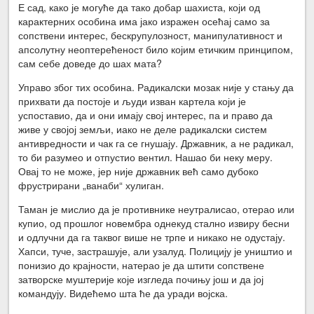
Е сад, како је могуће да тако добар шахиста, који од
карактерних особина има јако изражен осећај само за
сопствени интерес, бескрупулозност, манипулативност и
апсолутну неоптерећеност било којим етичким принципом,
сам себе доведе до шах мата?
Управо због тих особина. Радикалски мозак није у стању да
прихвати да постоје и људи изван картела који је
успоставио, да и они имају свој интерес, па и право да
живе у својој земљи, иако не деле радикалски систем
антивредности и чак га се гнушају. Државник, а не радикал,
то би разумео и отпустио вентил. Нашао би неку меру.
Овај то не може, јер није државник већ само дубоко
фрустрирани „ванаби“ хулиган.
Таман је мислио да је противнике неутралисао, отерао или
купио, од прошлог новембра однекуд стално извиру бесни
и одлучни да га таквог више не трпе и никако не одустају.
Хапси, туче, застрашује, али узалуд. Полицију је уништио и
понизио до крајности, натерао је да штити сопствене
затворске муштерије које изгледа почињу још и да јој
командују. Видећемо шта ће да уради војска.