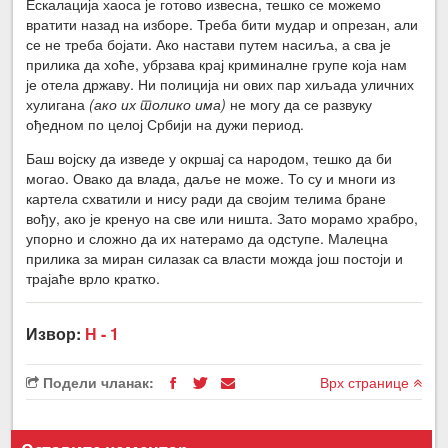
Ескалација хаоса је готово извесна, тешко се можемо
вратити назад на изборе. Треба бити мудар и опрезан, али
се не треба бојати. Ако настави путем насиља, а сва је
прилика да хоће, убрзава крај криминалне групе која нам
је отела државу. Ни полиција ни ових пар хиљада уличних
хулигана
(ако их толико има)
не могу да се развуку
ођедном по целој Србији на дужи период.
Баш војску да изведе у окршај са народом, тешко да би
могао. Овако да влада, даље не може. То су и многи из
картела схватили и нису ради да својим телима бране
вођу, ако је кренуо на све или ништа. Зато морамо храбро,
упорно и сложно да их натерамо да одступе. Малецна
прилика за миран силазак са власти можда још постоји и
трајаће врло кратко.
Извор:
Н - 1
Подели чланак:
Врх странице