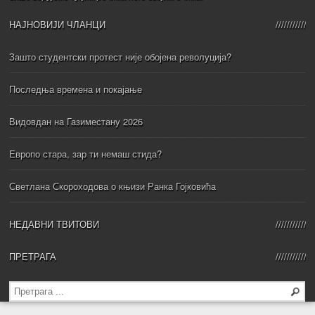
НАЈНОВИЈИ ЧЛАНЦИ
Зашто студентски протест није обојена револуција?
Последња времена и покајање
Видовдан на Газиместану 2026
Европо стара, зар ти немаш стида?
Светлана Скороходова о књизи Ранка Гојковића
НЕДАВНИ ТВИТОВИ
ПРЕТРАГА