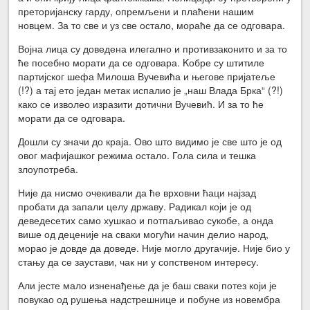
преторијанску гарду, опремљени и плаћени нашим
новцем. За то све и уз све остало, мораће да се одговара.
Војна лица су доведена илегално и противзаконито и за то
ће посебно морати да се одговара. Kобре су штитиле
партијског шефа Милоша Вучевића и његове пријатеље
(!?) а тај ето један метак испалио је „наш Влада Брка“ (?!)
како се изволео изразити дотични Вучевић. И за то ће
морати да се одговара.
Дошли су значи до краја. Ово што видимо је све што је од
овог мафијашког режима остало. Гола сила и тешка
злоупотреба.
Није да нисмо очекивали да ће врховни ћаци најзад
пробати да запали целу државу. Радикал који је од
деведесетих само хушкао и потпаљивао сукобе, а онда
више од деценије на сваки могући начин делио народ,
морао је довде да доведе. Није могло другачије. Није био у
стању да се заустави, чак ни у сопственом интересу.
Али јесте мало изненађење да је баш сваки потез који је
повукао од рушења надстрешнице и побуне из новембра