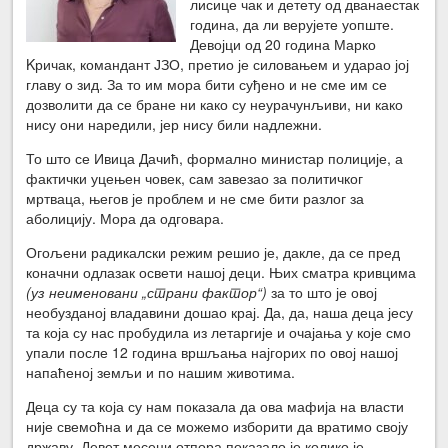
лисице чак и детету од дванаестак
година, да ли верујете уопште.
Девојци од 20 година Марко
Kричак, командант ЈЗО, претио је силовањем и ударао јој
главу о зид. За то им мора бити суђено и не сме им се
дозволити да се бране ни како су неурачунљиви, ни како
нису они наредили, јер нису били надлежни.
То што се Ивица Дачић, формално министар полиције, а
фактички уцењен човек, сам завезао за политичког
мртваца, његов је проблем и не сме бити разлог за
аболицију. Мора да одговара.
Огољени радикалски режим решио је, дакле, да се пред
коначни одлазак освети нашој деци. Њих сматра кривцима
(уз неименовани „страни фактор“)
за то што је овој
необузданој владавини дошао крај. Да, да, наша деца јесу
та која су нас пробудила из летаргије и очајања у које смо
упали после 12 година вршљања најгорих по овој нашој
напаћеној земљи и по нашим животима.
Деца су та која су нам показала да ова мафија на власти
није свемоћна и да се можемо изборити да вратимо своју
државу. Девет месеци отпора показало је колико је