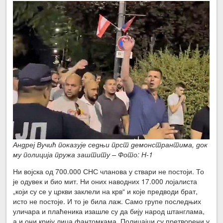
Андреј Вучић показује седњи прст демонстрантима, док
му полиција пружа заштиту – Фото: Н-1
Ни војска од 700.000 СНС чланова у ствари не постоји. То
је одувек и био мит. Ни оних наводних 17.000 лојалиста
„који су се у цркви заклели на крв“ и које предводи брат,
исто не постоје. И то је била лаж. Само групе последњих
уличара и плаћеника изашле су да бију народ штанглама,
а и они крију лица фантомкама. Полицајци су претворени у