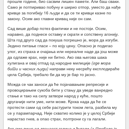
прошле године, био сасвим лишен памети. Али баш сваки.
Само је потпиривао побуну и ширио отпор, уместо да нађе
кривце за погибију 16 људи и да се ти кривци казне по
закону. Осим ако главни кривац није он сам.
Сад више добар потез фактички и не постоји. Осим,
наравно, да поднесе оставку и скрати и сопствену агонију.
Шта год друго сад да покуша погрешно је, мора да изгуби.
Једино питање гласи – по коју цену. Опасно је подигао
улог, из страха и очајања или нереалне наде да још може
да одлаже крах, није ни битно. Ако ова његова шака
хулигана и овај отпад од народне милиције
(где мора
бити и часних људи)
направи неку несрећу експлодираће
цела Србија, требало би да му је бар то јасно.
Можда се чак заноси да ће појачавањем репресије и
провоцирањем сукоба бити у стању да уведе ванредно
стање и тако на силу затвори народ у куће, пошто
другачије нити уме, нити може. Kрхка нада да ће се
протести сами од себе растурити током лета, разбила му
се у парампарчад. Није схватио колико је у целој Србији
нарастао гнев, а опао страх, полтрони су га лагали.
Ако смо више од дванаест година и ћутали
(а требало је