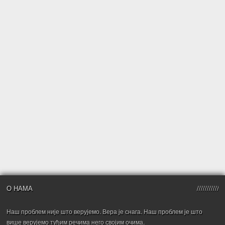
О НАМА
Наш проблем није што верујемо. Вера је снага. Наш проблем је што
више верујемо туђим речима него својим очима.