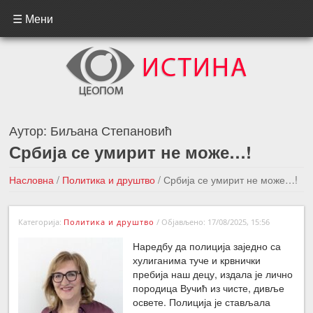
☰ Мени
Аутор:
Биљана Степановић
Србија се умирит не може…!
Насловна
/
Политика и друштво
/
Србија се умирит не може…!
←Претходна вест
Следећа вест →
Категорија:
Политика и друштво
/
Објављено: 17/08/2025, 15:56
Наредбу да полиција заједно са
хулиганима туче и крвнички
пребија наш децу, издала је лично
породица Вучић из чисте, дивље
освете. Полиција је стављала