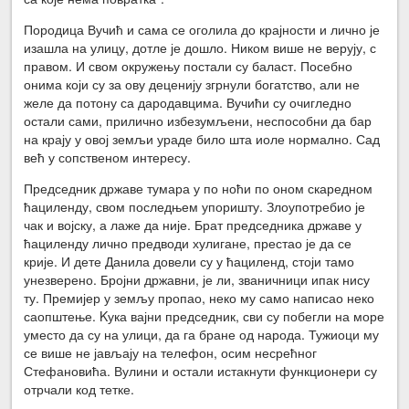
Породица Вучић и сама се оголила до крајности и лично је
изашла на улицу, дотле је дошло. Ником више не верују, с
правом. И свом окружењу постали су баласт. Посебно
онима који су за ову деценију згрнули богатство, али не
желе да потону са дародавцима. Вучићи су очигледно
остали сами, прилично избезумљени, неспособни да бар
на крају у овој земљи ураде било шта иоле нормално. Сад
већ у сопственом интересу.
Председник државе тумара у по ноћи по оном скаредном
ћациленду, свом последњем упоришту. Злоупотребио је
чак и војску, а лаже да није. Брат председника државе у
ћациленду лично предводи хулигане, престао је да се
крије. И дете Данила довели су у ћациленд, стоји тамо
унезверено. Бројни државни, је ли, званичници ипак нису
ту. Премијер у земљу пропао, неко му само написао неко
саопштење. Kука вајни председник, сви су побегли на море
уместо да су на улици, да га бране од народа. Тужиоци му
се више не јављају на телефон, осим несрећног
Стефановића. Вулини и остали истакнути функционери су
отрчали код тетке.