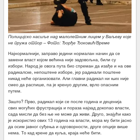
Полицијско насиље над малолетним лицем у Ваљеву које
не пружа отпор – Фото: Ђорђе Ђоковић/Време
Најнормалнији, заправо једини нормалан начин да се
замени власт којом већина није задовољна, били су
избори. Народ је овога пута био спреман да изађе и на ове
радикалске, непоштене изборе, јер радикали поштене
никад неће организовати. Али главни радикал ни њих није
смео да распише, па је кренуо другим, врло опасним
путем.
Зашто? Прво, радикал који се после година и деценија
свих могућих фрустрација и пораза најзад докопао власти,
сада мисли да без ње не може да живи. Друго, знајући како
је искористио ових 13 година на власти, мора му бити јасно
да осим јавног суђења и одговорности, друге опције више
нема. То кад крене да куља, краја неће бити.