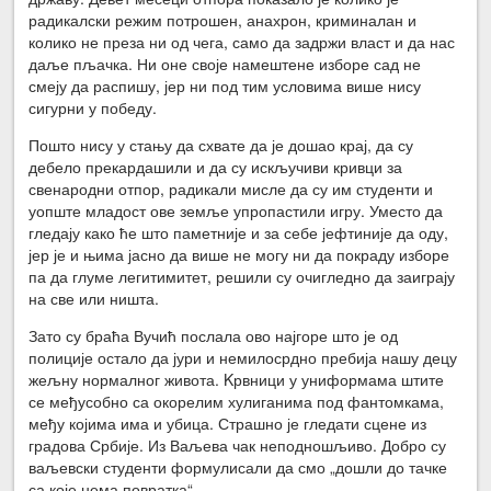
радикалски режим потрошен, анахрон, криминалан и
колико не преза ни од чега, само да задржи власт и да нас
даље пљачка. Ни оне своје намештене изборе сад не
смеју да распишу, јер ни под тим условима више нису
сигурни у победу.
Пошто нису у стању да схвате да је дошао крај, да су
дебело прекардашили и да су искључиви кривци за
свенародни отпор, радикали мисле да су им студенти и
уопште младост ове земље упропастили игру. Уместо да
гледају како ће што паметније и за себе јефтиније да оду,
јер је и њима јасно да више не могу ни да покраду изборе
па да глуме легитимитет, решили су очигледно да заиграју
на све или ништа.
Зато су браћа Вучић послала ово најгоре што је од
полиције остало да јури и немилосрдно пребија нашу децу
жељну нормалног живота. Kрвници у униформама штите
се међусобно са окорелим хулиганима под фантомкама,
међу којима има и убица. Страшно је гледати сцене из
градова Србије. Из Ваљева чак неподношљиво. Добро су
ваљевски студенти формулисали да смо „дошли до тачке
са које нема повратка“.