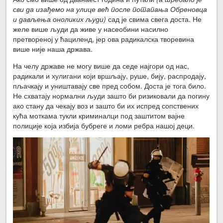
сви да изађемо на улице већ после потапања Обреновца
и дављења оноликих људи)
сад је свима свега доста. Не
желе више људи да живе у насеобини насилно
претвореној у ћациленд, јер ова радикалска творевина
више није наша држава.
На челу државе не могу више да седе најгори од нас,
радикали и хулигани који вршљају, руше, бију, распродају,
пљачкају и уништавају све пред собом. Доста је тога било.
Не схватају нормални људи зашто би ризиковали да погину
ако стану да чекају воз и зашто би их испред сопствених
кућа моткама тукли криминалци под заштитом вајне
полиције која избија бубреге и ломи ребра нашој деци.