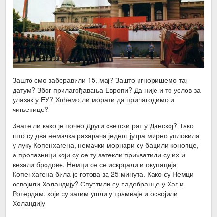
Зашто смо заборавили 15. мај? Зашто игноришемо тај
датум? Због прилагођавања Европи? Да није и то услов за
улазак у ЕУ? Хоћемо ли морати да прилагодимо и
чињенице?
Знате ли како је почео Други светски рат у Данској? Тако
што су два немачка разарача једног јутра мирно упловила
у луку Копенхагена, немачки морнари су бацили конопце,
а пролазници који су се ту затекли прихватили су их и
везали бродове. Немци се се искрцали и окупација
Копенхагена била је готова за 25 минута. Како су Немци
освојили Холандију? Спустили су падобранце у Хаг и
Ротердам, који су затим ушли у трамваје и освојили
Холандију.