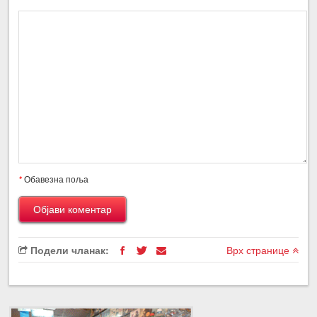
*
Обавезна поља
Подели чланак:
Врх странице