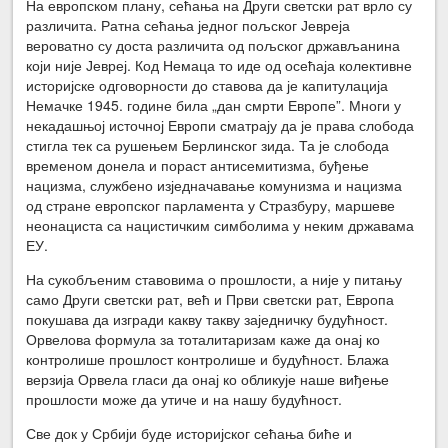
На европском плану, сећања на Други светски рат врло су
различита. Ратна сећања једног пољског Јевреја
вероватно су доста различита од пољског држављанина
који није Јевреј. Код Немаца то иде од осећаја колективне
историјске одговорности до ставова да је капитулација
Немачке 1945. године била „дан смрти Европе”. Многи у
некадашњој источној Европи сматрају да је права слобода
стигла тек са рушењем Берлинског зида. Та је слобода
временом донела и пораст антисемитизма, буђење
нацизма, службено изједначавање комунизма и нацизма
од стране европског парламента у Стразбуру, маршеве
неонациста са нацистичким симболима у неким државама
ЕУ.
На сукобљеним ставовима о прошлости, а није у питању
само Други светски рат, већ и Први светски рат, Европа
покушава да изгради какву такву заједничку будућност.
Орвелова формула за тоталитаризам каже да онај ко
контролише прошлост контролише и будућност. Блажа
верзија Орвела гласи да онај ко обликује наше виђење
прошлости може да утиче и на нашу будућност.
Све док у Србији буде историјског сећања биће и