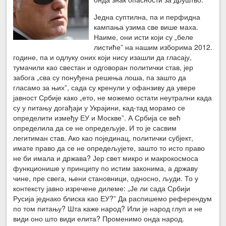
Једна суптилна, па и перфидна
кампања узима све више маха.
Наиме, они исти који су „беле
листиће” на нашим изборима 2012.
године, па и одлуку оних који нису изашли да гласају,
тумачили као свестан и одговоран политички став, јер
забога „сва су понуђена решења лоша, па зашто да
гласамо за њих”, сада су кренули у офанзиву да увере
јавност Србије како „ето, не можемо остати неутрални када
су у питању догађаји у Украјини, кад-тад морамо се
определити између ЕУ и Москве”. А Србија се већ
определила да се не опредељује. И то је сасвим
легитиман став. Ако као појединац, политички субјект,
имате право да се не опредељујете, зашто то исто право
не би имала и држава? Јер свет микро и макрокосмоса
функционише у принципу по истим законима, а државу
чине, пре свега, њени становници, односно, људи. То у
контексту јавно изречене дилеме: „Је ли сада Србији
Русија једнако блиска као ЕУ?” Да распишемо референдум
по том питању? Шта каже народ? Или је народ глуп и не
види оно што види елита? Променимо онда народ.