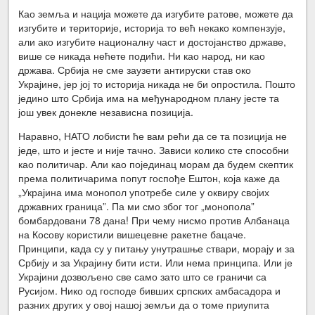
Као земља и нација можете да изгубите ратове, можете да
изгубите и територије, историја то већ некако компензује,
али ако изгубите националну част и достојанство државе,
више се никада нећете подићи. Ни као народ, ни као
држава. Србија не сме заузети антируски став око
Украјине, јер јој то историја никада не би опростила. Пошто
једино што Србија има на међународном плану јесте та
још увек донекле независна позиција.
Наравно, НАТО лобисти ће вам рећи да се та позиција не
једе, што и јесте и није тачно. Зависи колико сте способни
као политичар. Али као појединац морам да будем скептик
према политичарима попут госпође Ештон, која каже да
„Украјина има монопол употребе силе у оквиру својих
државних граница”. Па ми смо због тог „монопола”
бомбардовани 78 дана! При чему нисмо против Албанаца
на Косову користили вишецевне ракетне бацаче.
Принципи, када су у питању унутрашње ствари, морају и за
Србију и за Украјину бити исти. Или нема принципа. Или је
Украјини дозвољено све само зато што се граничи са
Русијом. Нико од господе бивших српских амбасадора и
разних других у овој нашој земљи да о томе приупита