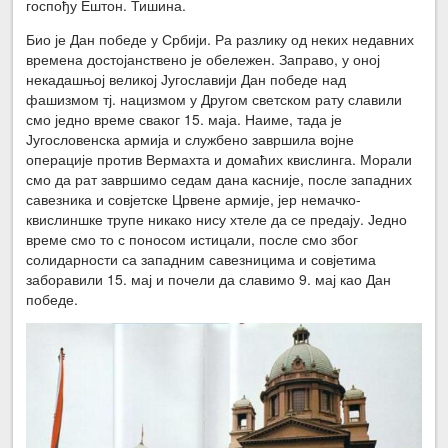
госпођу Ештон. Тишина.
Био је Дан победе у Србији. Ра разлику од неких недавних
времена достојанствено је обележен. Заправо, у оној
некадашњој великој Југославији Дан победе над
фашизмом тј. нацизмом у Другом светском рату славили
смо једно време сваког 15. маја. Наиме, тада је
Југословенска армија и службено завршила војне
операције против Вермахта и домаћих квислинга. Морали
смо да рат завршимо седам дана касније, после западних
савезника и совјетске Црвене армије, јер немачко-
квислиншке трупе никако нису хтеле да се предају. Једно
време смо то с поносом истицали, после смо због
солидарности са западним савезницима и совјетима
заборавили 15. мај и почели да славимо 9. мај као Дан
победе.