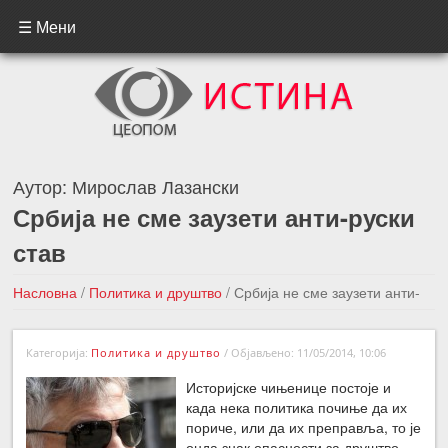
☰ Мени
Аутор:
Мирослав Лазански
Србија не сме заузети анти-руски
став
Насловна
/
Политика и друштво
/
Србија не сме заузети анти-
руски став
Категорија:
Политика и друштво
/
Објављено: 11/05/2014, 10:06
←Претходна вест
Следећа вест →
Ист
оријске чињенице постоје и
када нека политика почиње да их
пориче, или да их преправља, то је
онда знак опасности за друштво.