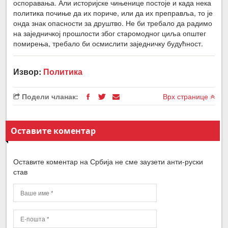
оспоравања. Али историјске чињенице постоје и када нека
политика почиње да их пориче, или да их преправља, то је
онда знак опасности за друштво. Не би требало да радимо
на заједничкој прошлости због старомодног циља општег
помирења, требало би осмислити заједничку будућност.
Извор:
Политика
Подели чланак:
Врх странице
Оставите коментар
Оставите коментар на Србија не сме заузети анти-руски
став