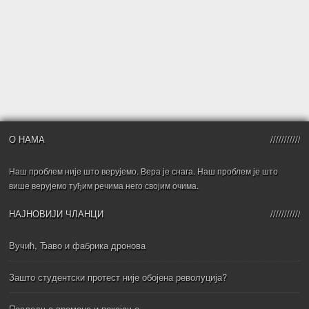
О НАМА
Наш проблем није што верујемо. Вера је снага. Наш проблем је што
више верујемо туђим речима него својим очима.
НАЈНОВИЈИ ЧЛАНЦИ
Вучић, Ђаво и фабрика дронова
Зашто студентски протест није обојена револуција?
Последња времена и покајање