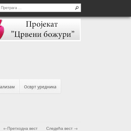
бализам
Осврт уредника
←Претходна вест
Следећа вест →