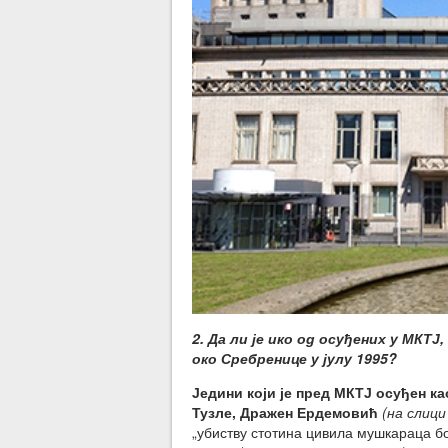
2. Да ли је ико од осуђених у МКТ
око Сребренице у јулу 1995?
Једини који је пред МКТЈ осуђен к
Тузле, Дражен Ердемовић
(на слици
„убиству стотина цивила мушкараца б