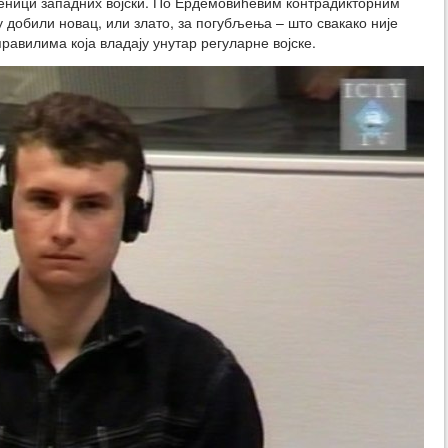
ћеници западних војски. По Ердемовићевим контрадикторним
добили новац, или злато, за погубљења – што свакако није
равилима која владају унутар регуларне војске.