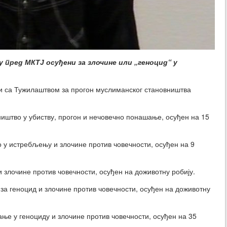
у пред МКТЈ осуђени за злочине или „геноцид“ у
би са Тужилаштвом за прогон муслиманског становништва
сништво у убиству, прогон и нечовечно понашање, осуђен на 15
о у истребљењу и злочине против човечности, осуђен на 9
 и злочине против човечности, осуђен на доживотну робију.
 за геноцид и злочине против човечности, осуђен на доживотну
вање у геноциду и злочине против човечности, осуђен на 35