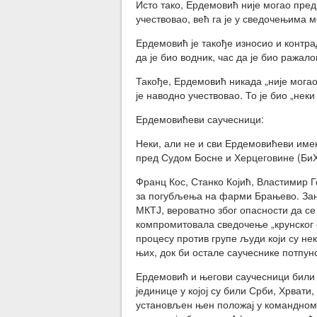
Исто тако, Ердемовић није могао пред
учествовао, већ га је у сведочењима м
Ердемовић је такође износио и контра
да је био водник, час да је био ражало
Такође, Ердемовић никада „није могао
је наводно учествовао. То је био „нек
Ердемовићеви саучесници:
Неки, али не и сви Ердемовићеви имен
пред Судом Босне и Херцеговине (БиХ)
Франц Кос, Станко Којић, Властимир Г
за погубљења на фарми Брањево. Зани
МКТЈ, вероватно због опасности да се
компромитовала сведочење „крунског с
процесу против групе људи који су не
њих, док би остале саучеснике потпун
Ердемовић и његови саучесници били 
јединице у којој су били Срби, Хрвати
установљен њен положај у командном 