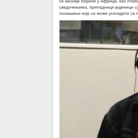
се касније борили у Африци, као пла
сведочењима, припадници јединице су 
понашање које се може ускладити са п