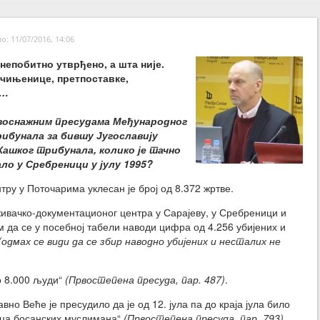
: 11/07/2016, 14:06
 непобитно утврђено, а шта није.
чињенице, претпоставке,
…
авоснажним пресудама Међународног
ибунала за бившу Југославију
 Хашког трибунала, колико је тачно
о у Сребреници у јулу 1995?
ру у Поточарима уклесан је број од 8.372 жртве.
ивачко-документационог центра у Сарајеву, у Сребреници и
тим да се у посебној табели наводи цифра од 4.256 убијених и
(одмах се види да се збир наводно убијених и несталих не
о 8.000 људи“
(Првостепена пресуда, пар. 487)
.
о Веће је пресудило да је од 12. јула па до краја јула било
ца босанских муслимана“
(Првостепена пресуда, пар. 793)
.