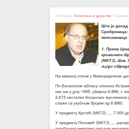
Категорија:
Политика и друштво
/
Објављено
Шта је досад
Сребреница: 
непознанице
1. Према пр
кривичног тр
(МКТЈ), тзв.
људи страдал
На каменој плочи у Меморијалном цент
По
Босанском атласу злочина
Истраж
око ње у јулу 1995. убијено 6.886, с 
2.673 несталих босанских муслимана
слаже са укупним бројем од 6.886)
.
У предмету Крстић (МКТЈ): „…7.000 д
У предмету Поповић (МКТЈ): „…расправн
погубљено неколико хиљада мушкара