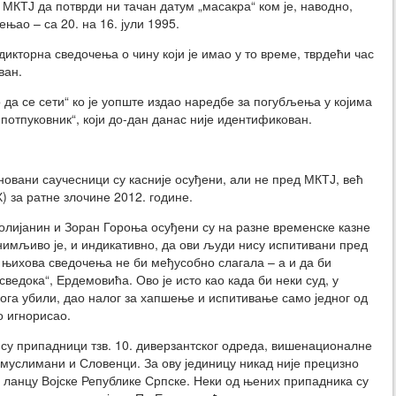
 МКТЈ да потврди ни тачан датум „масакра“ ком је, наводно,
ењао – са 20. на 16. јули 1995.
дикторна сведочења о чину који је имао у то време, тврдећи час
ван.
 да се сети“ ко је уопште издао наредбе за погубљења у којима
и потпуковник“, који до-дан данас није идентификован.
овани саучесници су касније осуђени, али не пред МКТЈ, већ
 за ратне злочине 2012. године.
олијанин и Зоран Гороња осуђени су на разне временске казне
мљиво је, и индикативно, да ови људи нису испитивани пред
 њихова сведочења не би међусобно слагала – а и да би
ведока“, Ердемовића. Ово је исто као када би неки суд, у
кога убили, дао налог за хапшење и испитивање само једног од
о игнорисао.
су припадници тзв. 10. диверзантског одреда, вишенационалне
, муслимани и Словенци. За ову јединицу никад није прецизно
ланцу Војске Републике Српске. Неки од њених припадника су