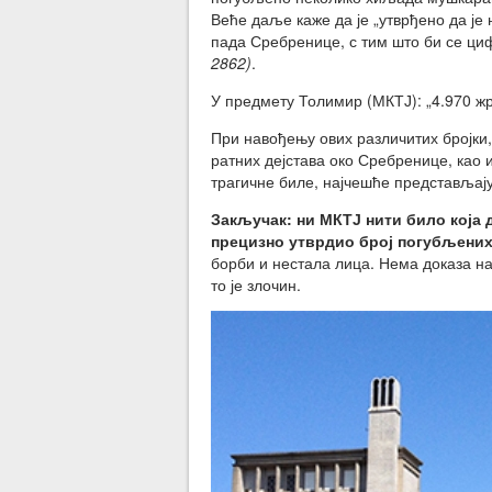
Веће даље каже да је „утврђено да је
пада Сребренице, с тим што би се ци
2862)
.
У предмету Толимир (МКТЈ): „4.970 ж
При навођењу ових различитих бројки,
ратних дејстава око Сребренице, као и
трагичне биле, најчешће представљај
Закључак: ни МКТЈ нити било која д
прецизно утврдио број погубљени
борби и нестала лица. Нема доказа на
то је злочин.