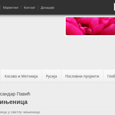
Маркетинг
Контакт
Донације
Косово и Метохија
Русија
Пословни пројекти
Гло
ксандар Павић
чињеница
ица у светлу чињеница