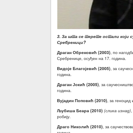
3. За шта се терете остали који с
Сребреници?
Драган Обреновић (2003)
, по нагод
Сребренице, осуђен на 17. година.
Видоје Благојевић (2005)
, за сауче
година.
Драган Јокић (2005)
, за саучесништв
година.
Вујадин Поповић (2010)
, за геноцид
Љубиша Беара (2010)
(слика изнад)
,
робију.
Драго Николић (2010)
, за саучество
година.