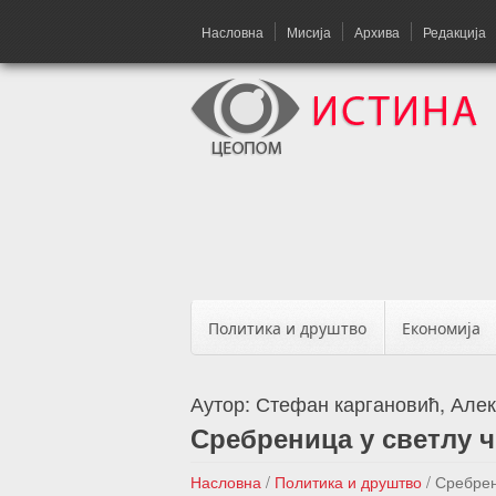
Насловна
Мисија
Архива
Редакција
Политика и друштво
Економија
Аутор:
Стефан каргановић, Але
Сребреница у светлу 
Насловна
/
Политика и друштво
/
Сребрен