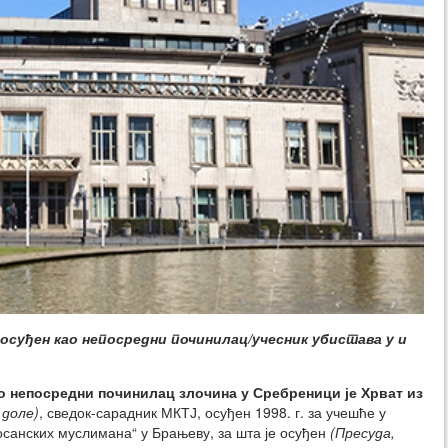
Ј, осуђен као непосредни починилац/учесник убистава у и
ао непосредни починилац злочина у Сребреници је Хрват из
 доле)
, сведок-сарадник МКТЈ, осуђен 1998. г. за учешће у
осанских муслимана“ у Брањеву, за шта је осуђен
(Пресуда,