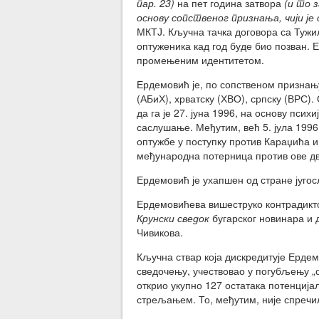
пар. 23)
на пет година затвора
(и то 
основу сопственог признања, чији је
МКТЈ. Кључна тачка договора са Тужи
оптуженика кад год буде био позван.
промењеним идентитетом.
Ердемовић је, по сопственом признању
(АБиХ), хрватску (ХВО), српску (ВРС)
да га је 27. јуна 1996, на основу пси
саслушање. Међутим, већ 5. јула 1996.
оптужбе у поступку против Караџића и
међународна потерница против ове дв
Ердемовић је ухапшен од стране југос
Ердемовићева вишеструко контрадикт
Крунски сведок
бугарског новинара и
Чивикова.
Кључна ствар која дискредитује Ердемо
сведочењу, учествовао у погубљењу „
открио укупно 127 остатака потенцијал
стрељањем. То, међутим, није спречил