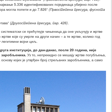
 најмање 5.336 идентификованих појединаца убијено после
фра могла попети и до 7.826“
(Првостепена пресуда, фуснота
ртава“
(Другостепена пресуда, пар. 426)
.
 систематски се прећуткује чињеница да оне укључују и жртве
 жртве које су умрле на други начин – а те жртве, колико год
у легитимни војни циљ.
руга институција, до дан-данас, после 20 година, није
х заробљеника.
Уз то, непрекидно се мешају жртве погубљења,
 основу којих је утврђен број стрељаних заробљеника, а само