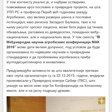
У том контексту реално је, и најбрже оствариво,
повезивање кроз пословне и привредне пројекте, на шта
УПП РС и професор Перић већ годинама указују.
Агробизнис, као велика развојна шанса и пословни
потенцијал, како региона Западног Балкана, тако и по
њему расутог српског национа, може бити једна од тачака
обнављања, ратовима из деведесетих, покиданих међу-
националних, али и националних веза. У том смислу
“III
Међународна научна агробизнис конференција МАК
2016“
може дати велики допринос, под условом да буде
организована по највишим научним и привредним
стандардима и да проблемима агробизниса приђе
мултидисциплинарно и иновативно.
Предузимајући активности за што квалитетнији третман
овог скупа организатори су га 23.12.2015. године, медијски
промовисали у Привредној комори Србије (ПКС), што
указује на висок ниво који ће Конференција на Копаонику
имати, али и на јасну подршку државе.