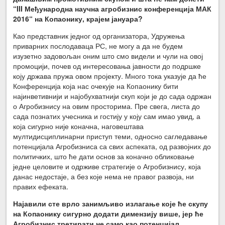
“III Међународна научна агробизнис конференција МАК
2016“ на Копаонику, крајем јануара?
Као представник једног од организатора, Удружења
приварних послодаваца РС, не могу а да не будем
изузетно задовољан оним што смо видели и чули на овој
промоцији, почев од интересовања јавности до подршке
коју држава пружа овом пројекту. Много тока указује да ће
Конференција која нас очекује на Копаонику бити
најинветивнији и најобухватнији скуп који је до сада одржан
о Агробизнису на овим просторима. Пре свега, листа до
сада познатих учесника и гостију у коју сам имао увид, а
која сигурно није коначна, наговештава
мултидисциплинарни приступ теми, односно сагледавање
потенцијала Агробизниса са свих аспеката, од развојних до
политичких, што ће дати основ за коначно обликовање
једне целовите и одрживе стратегије о Агробизнису, која
данас недостаје, а без које нема не правог развоја, ни
правих ефеката.
Најавили сте врло занимљиво излагање које ће скупу
на Копаонику сигурно додати димензију више, јер ће
Агробизнис третирати не само као потенцијал