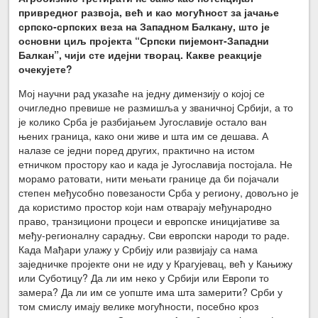
привредног развоја, већ и као могућност за јачање
српско-српских веза на Западном Балкану, што је
основни циљ пројекта “Српски пијемонт-Западни
Балкан”, чији сте идејни творац. Какве реакције
очекујете?
Мој научни рад указаће на једну димензију о којој се
очигледно превише не размишља у званичној Србији, а то
је колико Срба је разбијањем Југославије остало ван
њених граница, како они живе и шта им се дешава. А
налазе се једни поред других, практично на истом
етничком простору као и када је Југославија постојала. Не
морамо ратовати, нити мењати границе да би појачали
степен међусобно повезаности Срба у региону, довољно је
да користимо простор који нам отварају међународно
право, транзициони процеси и европске иницијативе за
међу-регионалну сарадњу. Сви европски народи то раде.
Када Мађари улажу у Србију или развијају са нама
заједничке пројекте они не иду у Крагујевац, већ у Кањижу
или Суботицу? Да ли им неко у Србији или Европи то
замера? Да ли им се уопште има шта замерити? Срби у
том смислу имају велике могућности, посебно кроз