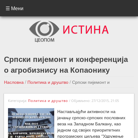
☰ Мени
Српски пијемонт и конференција
о агробизнису на Копаонику
Насловна
/
Политика и друштво
/
Српски пијемонт и
конференција о агробизнису на Копаонику
Категорија:
Политика и друштво
/
Објављено: 27/12/2015, 21:05
←Претходна вест
Следећа вест →
Настављајући активности на
јачању српско-српских пословних
веза на Западном Балкану, као
једном од својих приоритетних
програмских циљева “Удружење