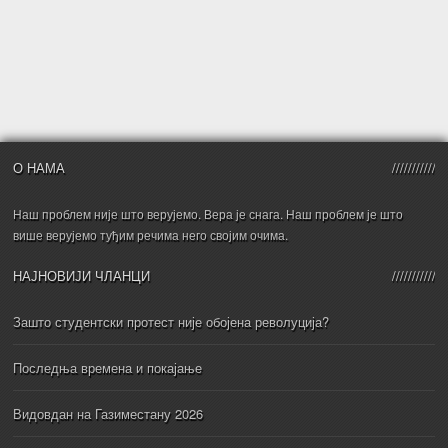
О НАМА
Наш проблем није што верујемо. Вера је снага. Наш проблем је што
више верујемо туђим речима него својим очима.
НАЈНОВИЈИ ЧЛАНЦИ
Зашто студентски протест није обојена револуција?
Последња времена и покајање
Видовдан на Газиместану 2026