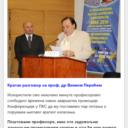
Кратак разговор са проф. др Винком Перићем
Искористили смо неколико минута професоровог
слободног времена након завршетка промоције
Конференције у ПКС да му поставимо пар питања о
порукама његовог кратког излагања.
Поштовани професоре, како сте задовољни
данашњим промотивним скупом и шта ће нам донети