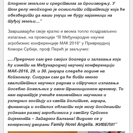
плодном земљом и средствима за производњу. У
том делу неопходно је осмислити стратегију која ће
обезбедити да наши унуци не буду најамници на
туђој земљи…“
Завршавајући своје кратко и веома топло поздрављено
излагање, на промоцији “III Међународне научне
агробизнис конференције МАК 2016“ у Приврердној
Комори Србије, проф Перић је закључио:
„…Предочио сам део својих погледа и залагања која
ћу изнети на Међународној научној конференцији
МАК-2016, 29. и 30. јануара следеће године на
Копаонику. Сигуран сам да ће бити много
квалитетних научних радова и стручних излагања
посебно пожељних у овом транзиционом времену. То
нам гарантује учешће еминентних научника и
угледних гостију из света политике, аграра,
финансија и осталих области које могу поспешити
успешан развој агробизниса у светлу Српског
пијемонта – Западног Балкана! Видимо се у
конгресној дворани Family Hotel Angella. ЖИВЕЛИ!”