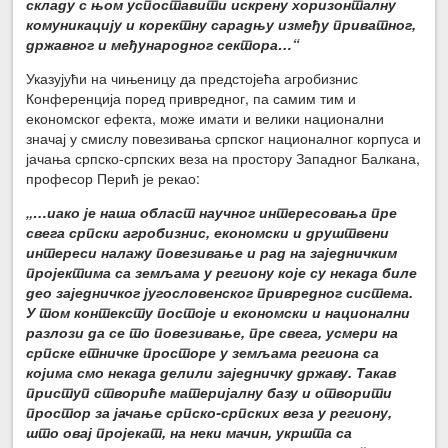
складу с њом успоставити искрену хоризонталну
комуникацију и коректну сарадњу између приватног,
државног и међународног сектора…“
Указујући на чињеницу да предстојећа агробизнис
Конференција поред привредног, па самим тим и
економског ефекта, може имати и велики национални
значај у смислу повезивања српског националног корпуса и
јачања српско-српских веза на простору Западног Балкана,
професор Перић је рекао:
„…иако је наша област научног интересовања пре
свега српски агробизнис, економски и друштвени
интереси налажу повезивање и рад на заједничким
пројектима са земљама у региону које су некада биле
део заједничког југословенског привредног система.
У том контексту постоје и економски и национални
разлози да се то повезивање, пре свега, усмери на
српске етничке просторе у земљама региона са
којима смо некада делили заједничку државу. Такав
приступ створиће материјалну базу и отворити
простор за јачање српско-српских веза у региону,
што овај пројекат, на неки мачин, укршта са