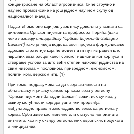
концентрисане на област агробизниса, биће стручно и
научно промовисане на још једном научном скупу од
националног значаја.
Подсетићемо оне који још увек нису довољно упознати са
циљевима Српског пијемонта професора Перића
(како
неки називају иницијативу “Српски пијемонт-Западни
Балкан”)
како је идеја водиља овог пројекта формулисање
одрживе стратегије која ће
осветлити пут
изградњи што
чвршћих веза расцепканог српског националног корпуса и
стварање услова за што већи степен њиховог јединства на
свим нивоима – пословном, привредном, економском,
политичком, верском итд. (1)
При томе, подразумева се да своје активности на
обнављању и јачању српско-српских веза у региону
“Српски пијемонт-Западни Балкан” врши, искључиво, у
оквиру могућности које допушта или предвиђа
међународно право и законодавство земаља региона у
којима Срби живе као мањине или статусно непризнати
ентитети, као и у оквиру регионалних европских пројеката
и иницијатива.