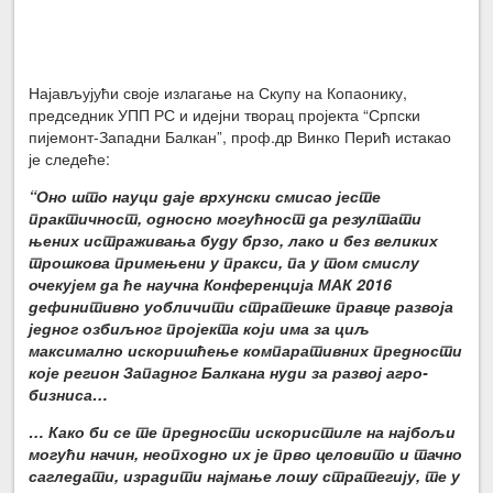
Најављујући своје излагање на Скупу на Копаонику,
председник УПП РС и идејни творац пројекта “Српски
пијемонт-Западни Балкан”, проф.др Винко Перић истакао
је следеће:
“Оно што науци даје врхунски смисао јесте
практичност, односно могућност да резултати
њених истраживања буду брзо, лако и без великих
трошкова примењени у пракси, па у том смислу
очекујем да ће научна Конференција МАК 2016
дефинитивно уобличити стратешке правце развоја
једног озбиљног пројекта који има за циљ
максимално искоришћење компаративних предности
које регион Западног Балкана нуди за развој агро-
бизниса…
… Како би се те предности искористиле на најбољи
могући начин, неопходно их је прво целовито и тачно
сагледати, израдити најмање лошу стратегију, те у