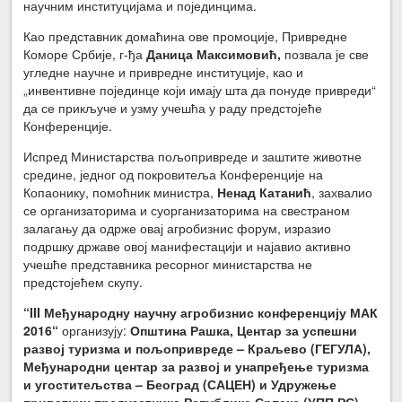
научним институцијама и појединцима.
Као представник домаћина ове промоције, Привредне
Коморе Србије, г-ђа
Даница Максимовић,
позвала је све
угледне научне и привредне институције, као и
„инвентивне појединце који имају шта да понуде привреди“
да се прикључе и узму учешћа у раду предстојеће
Конференције.
Испред Министарства пољопривреде и заштите животне
средине, једног од покровитеља Конференције на
Копаонику, помоћник министра,
Ненад Катанић
, захвалио
се организаторима и суорганизаторима на свестраном
залагању да одрже овај агробизнис форум, изразио
подршку државе овој манифестацији и најавио активно
учешће представника ресорног министарства не
предстојећем скупу.
“III Међународну научну агробизнис конференцију МАК
2016“
организују:
Општина Рашка, Центар за успешни
развој туризма и пољопривреде – Краљево (ГЕГУЛА),
Међународни центар за развој и унапређење туризма
и угоститељства – Београд (САЦЕН) и Удружење