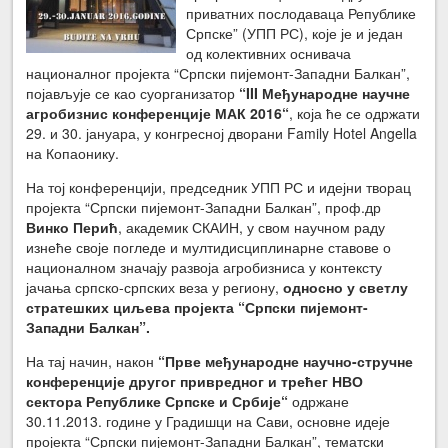
приватних послодаваца Републике
Српске” (УПП РС), које је и један
од колективних оснивача
националног пројекта “Српски пијемонт-Западни Балкан”,
појављује се као суорганизатор
“III Међународне научне
агробизнис конференције МАК 2016“
, која ће се одржати
29. и 30. јануара, у конгресној дворани Family Hotel Angella
на Копаонику.
На тој конференцији, председник УПП РС и идејни творац
пројекта “Српски пијемонт-Западни Балкан”, проф.др
Винко Перић
, академик СКАИН, у свом научном раду
изнеће своје погледе и мултидисциплинарне ставове о
националном значају развоја агробизниса у контексту
јачања српско-српских веза у региону,
односно у светлу
стратешких циљева пројекта “Српски пијемонт-
Западни Балкан”.
На тај начин, након
“Прве међународне научно-стручне
конференције другог привредног и трећег НВО
сектора Републике Српске и Србије“
одржане
30.11.2013. године у Градишци на Сави, основне идеје
пројекта “Српски пијемонт-Западни Балкан”, тематски