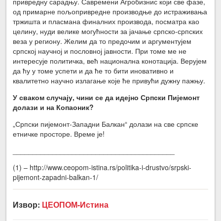
привредну сарадњу. Савремени Агробизнис који све фазе,
од примарне пољопривредне производње до истраживања
тржишта и пласмана финалних производа, посматра као
целину, нуди велике могућности за јачање српско-српских
веза у региону. Желим да то предочим и аргументујем
српској научној и пословној јавности. При томе ме не
интересује политичка, већ национална конотација. Верујем
да ћу у томе успети и да ће то бити иновативно и
квалитетно научно излагање које ће привући дужну пажњу.
У сваком случају, чини се да идејно Српски Пијемонт
долази и на Копаоник?
„Српски пијемонт-Западни Балкан“ долази на све српске
етничке просторе. Време је!
_________________________________________
(1) – http://www.ceopom-istina.rs/politika-i-drustvo/srpski-
pijemont-zapadni-balkan-1/
Извор:
ЦЕОПОМ-Истина