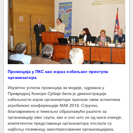
Промоција у ПКС као израз озбиљног приступа
организатора
Изузетно успела промоција за медије, одржана у
Привредној Комори Србије била је демонстрација
озбиљности којом организатори прилазе свим аспектима
агробизнис конференције МАК 2016. Стручно,
благовремено и темељно образлажући разлоге за
организацију овог скупа, као и оно што се од њега очекује,
компетентни представници организатора послали су
најбољу позивницу заинтересованим организацијама,