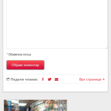
*
Обавезна поља
Подели чланак:
Врх странице