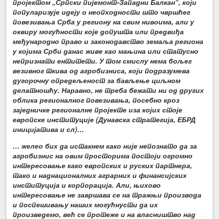
пројектом „Српски пијемонт-Западни Балкан“, који
популаризује идеју о неопходности што чвршћег
повезивања Срба у региону на свим нивоима, али у
оквиру могућности које допушта или предвиђа
међународно право и законодавство земаља региона
у којима Срби данас живе као мањина или статусно
непризнати ентитети. У том смислу нема бољег
везивног ткива од агробизниса, који подразумева
дугорочну опредељеност за бављење циљном
делатношћу. Наравно, не треба бежати ни од других
облика регионалног повезивања, посебно кроз
заједничке регионалне пројекте иза којих стоје
европске институције (Дунавска стратегија, ЕБРД
иницијатива и сл)…
… желео бих да истакнем како није непознато да за
агробизнис на овим просторима постоји огромно
интересовање како европских и руских партнера,
тако и наднационалних аграрних и финансијских
институција и корпорација. Али, њихово
интересовање не завршава се на тражњи производа
и поспешивању наших могућнусти да их
произведемо, већ се протеже и на власништво над