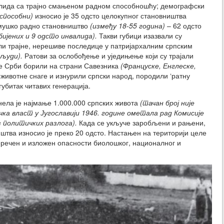
валида са трајно смањеном радном способношћу; демографски
еспособни)
износио је 35 одсто целокупног становништва
е мушко радно становништво
(између 18-55 година)
– 62 одсто
бијених и 9 одсто инвалида).
Такви губици изазвали су
ли трајне, нерешиве последице у патријархалним српским
 људи).
Ратови за ослобођење и уједињење који су трајали
се Срби борили на страни Савезника
(Француске, Енглеске,
животне снаге и изнурили српски народ, породили ‘ратну
 губитак читавих генерација.
нела је најмање 1.000.000 српских живота
(тачан број није
ка власт у Југославији 1946. године ометала рад Комисије
 политичких разлога).
Када се укључе заробљени и рањени,
штва износио је преко 20 одсто. Настањен на територији целе
черечен и изложен опасности биолошког, националног и