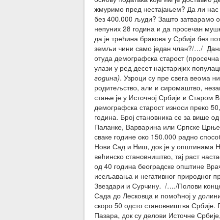
жмуримо пред нестајањем? Да ли нас 
без 400.000 људи? Зашто затварамо о
непуних 28 година и да просечан мушк
да је трећина бракова у Србији без по
земљи чини само један члан?/…/ Данас
отуда демографска старост (просечна 
улази у ред десет најстаријих популац
година)
. Узроци су пре свега веома н
родитељство, али и сиромаштво, незапо
стање је у Источној Србији и Старом
демографска старост износи преко 50,
година. Број становника се за више о
Паланке, Варварина или Српске Црње 
сваке године око 150.000 радно спосо
Нови Сад и Ниш, док је у општинама 
већинско становништво, тај раст наст
од 40 година београдске општине Вра
исељавања и негативног природног при
Звездари и Сурчину. /…./Полови конц
Сада до Лесковца и помоћној у доли
скоро 50 одсто становништва Србије. 
Пазара, док су делови Источне Србије