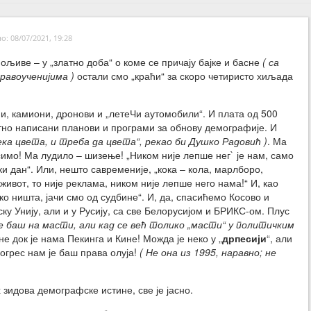
: 08/07/2021, 19:28
ољиве – у „златно доба“ о коме се причају бајке и басне
( са
равоученијима )
остали смо „краћи“ за скоро четиристо хиљада
.(1)
и, камиони, дронови и „летеЧи аутомобили“. И плата од 500
етно написани планови и програми за обнову демографије. И
ека цвета, и треба да цвета“, рекао би Душко Радовић )
. Ма
имо! Ма лудило – шизење! „Ником није лепше нег` је нам, само
аки дан“. Или, нешто савременије, „кока – кола, марлборо,
је живот, то није реклама, ником није лепше него нама!“ И, као
о ништа, јачи смо од судбине“. И, да, спасићемо Косово и
ску Унију, али и у Русију, са све Белорусијом и БРИКС-ом. Плус
е баш на масти, али кад се већ толико „масти“ у политичким
е док је нама Пекинга и Кине! Можда је неко у „
дрпесији
“, али
рогрес нам је баш права олуја!
( Не она из 1995, наравно; не
 зидова демографске истине, све је јасно.