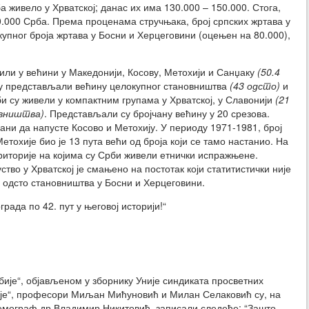
а живело у Хрватској; данас их има 130.000 – 150.000. Стога,
0.000 Срба. Према проценама стручњака, број српских жртава у
 укупног броја жртава у Босни и Херцеговини (оцењен на 80.000),
били у већини у Македонији, Косову, Метохији и Санџаку
(50.4
су представљали већину целокупног становништва
(43 одсто)
и
би су живели у компактним групама у Хрватској, у Славонији
(21
овништва)
. Представљали су бројчану већину у 20 срезова.
ни да напусте Косово и Метохију. У периоду 1971-1981, број
етохије био је 13 пута већи од броја који се тамо настанио. На
територије на којима су Срби живели етнички испражњене.
во у Хрватској је смањено на постотак који статитистички није
 одсто становништва у Босни и Херцеговини.
рада по 42. пут у његовој историји!“
бије“, објављеном у зборнику Уније синдиката просветних
зије“, професори Миљан Мићуновић и Милан Селаковић су, на
 демограф др Владимир Никитовић, записали следеће: “Зашто