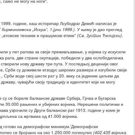
, само не могу на ноге“.
1999. године, наш историчар Љубодраг Димић написао је
( бирмингемска „Искра“, 1.јуни 1999.).
У њему је дао преглед
 „атомске технике и прашумске етике“
(Св. Јустин Ћелијски)
.
рили у пет ратова за своје преживљавање, у којима су искусили
ка рата, две стране окупације, победили у два ослободилачка
и створили нову државу три пута. У последњој деценији овог
е, Срби су доживели егзодус широких размера и изгубили своје
., Срби воде свој шести рат у 20. веку са јединим циљем да
државу, чувајући своју традицију и идентитет који не могу
е су се бориле балканске државе Србија, Грчка и Бугарска
иле 30.000 рањених и убијених војника. Нерешени политички и
ава узрочили су Други балкански рат 1913. године у коме је
црпљена са жртвама од 41.000 војника.
род готово на демографски минимум.’Демографски
 попео се бројчано на око 1.250.000 погинулих
(402.435 војника