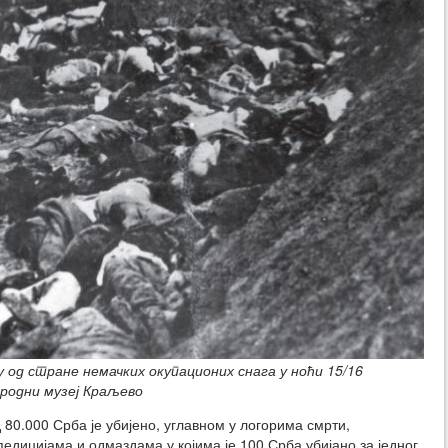
од стране немачких окупационих снага у ноћи 15/16
родни музеј Краљево
 80.000 Срба је убијено, углавном у логорима смрти,
едицијама и одмаздама у којима је 100 Срба убијано за једног