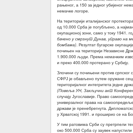
рањеног, а 150 за једног убијеног нем
немачке логоре.
На територији италијанског протектор
од 10.000 Срба је погубљено, а најма
окупационој зони, само у току 1941. г
бачено у смрзнут Дунав, управо на ме
бомбама)
. Резултат бугарске окупаци
почињен на територији Независне Држа
1.900.000 људи. Према немачким извор
и преко 400.000 протерано у Србију.
Злочини су почињени против српског с
СФРЈ је обављено путем оружане сец
територијалног интегритета једне др
(Повеља УН, Закључни акт Конференц
случају Југославије. Право самоопред
универзалног права на самоопредељењ
држави је пренебрегнута. Дипломатско
у Хрватској 1991. и проширио се на Б
У тим ратовима Срби су претрпели теж
око 500.000 Срба су заувек напустили