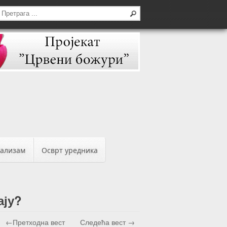
бализам
Осврт уредника
ају?
←Претходна вест
Следећа вест →