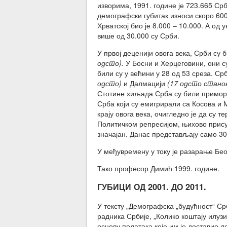
изворима, 1991. године је 723.665 Срб
демографски губитак износи скоро 60
Хрватској био је 8.000 – 10.000. А од
више од 30.000 су Срби.
У првој деценији овога века, Срби су 
одсто).
У Босни и Херцеговини, они 
били су у већини у 28 од 53 среза. Ср
одсто)
и Далмацији
(17 одсто стан
Стотине хиљада Срба су били примора
Срба који су емигрирали са Косова и М
крају овога века, очигледно је да су 
Политичком репресијом, њихово присуст
значајан. Данас представљају само 30
У међувремену у току је разарање Беог
Тако професор Димић 1999. године.
ГУБИЦИ ОД 2001. ДО 2011.
У тексту „Демографска „будућност“ Ср
радника Србије, „Колико коштају илу
основу података које им је доставио