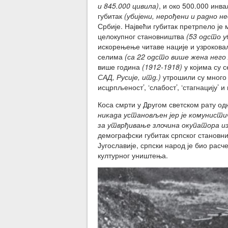
и 845.000 цивила)
, и око 500.000 ин
губитак
(убијени, нерођени и радно н
Србије. Највећи губитак претрпело ј
целокупног становништва
(53 одсто у
искорењење читаве нације и узрокова
селима
(са 22 одсто више жена него
више година
(1912-1918)
у којима су 
САД, Русије, итд.)
утрошили су много 
исцрпљеност’, ‘слабост’, ‘стагнацију’ и
Коса смрти у Другом светском рату од
никада установљен јер је комунистич
за утврђивање злочина окупатора из
демографски губитак српског становни
Југославије, српски народ је био рас
културног уништења.