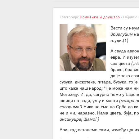
Категорија:
Политика и друштво
/
Објављено
Вести су неум
приглупим на
људи
А свуда авион
евра. И изуз
све цвета
(„Н
браво, бравис
да је тако св
сузуки, дискотеке, гитара, бузуки, то 
што каже наш народ: “Не може нам ник
Метохију. И, да, сигурно ћемо у Европ
шеици на води, уљу и масти
(можда н
говорима!)
Нико не сме на Србе да кин
не и ми, наравно. Нама цвета, буја, п
инсинуирај тамо! )
Али, кад останемо сами, између црних