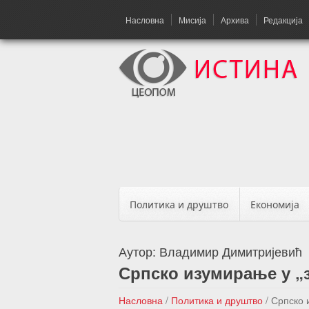
Насловна
Мисија
Архива
Редакција
Политика и друштво
Економија
Аутор:
Владимир Димитријевић
Српско изумирање у „з
Насловна
/
Политика и друштво
/
Српско 