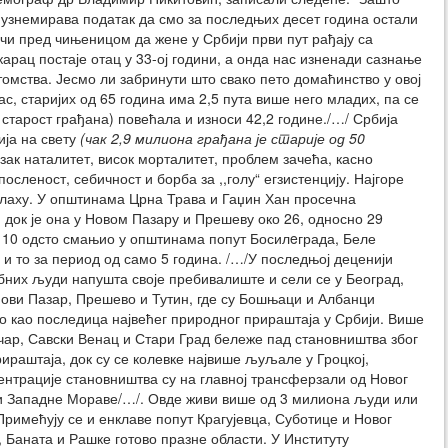
узнемирава податак да смо за последњих десет година остали
чи пред чињеницом да жене у Србији први пут рађају са
арац постаје отац у 33-ој години, а онда нас изненади сазнање
томства. Јесмо ли забринути што свако пето домаћинство у овој
, старијих од 65 година има 2,5 пута више него младих, па се
старост грађана) повећала и износи 42,2 године./…/ Србија
ија на свету
(чак 2,9 милиона грађана је старије од 50
изак наталитет, висок морталитет, проблем зачећа, касно
сленост, себичност и борба за ,,голу“ егзистенцију. Најгоре
 Влаху. У општинама Црна Трава и Гаџин Хан просечна
 док је она у Новом Пазару и Прешеву око 26, односно 29
д 10 одсто смањио у општинама попут Босилeграда, Беле
и то за период од само 5 година. /…/У последњој деценији
бних људи напушта своје пребивалиште и сели се у Београд,
Нови Пазар, Прешево и Тутин, где су Бошњаци и Албанци
ао као последица највећег природног прираштаја у Србији. Више
чар, Савски Венац и Стари Град бележе пад становништва због
раштаја, док су се колевке највише љуљале у Гроцкој,
ентрације становништва су на главној трансферзали од Новог
ни Западне Мораве/…/. Овде живи више од 3 милиона људи или
Примећују се и енклаве попут Крагујевца, Суботице и Новог
, Баната и Рашке готово празне области. У Институту