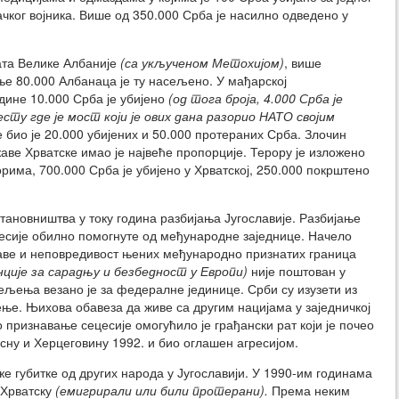
ачког војника. Више од 350.000 Срба је насилно одведено у
ата Велике Албаније
(са укљученом Метохијом)
, више
ње 80.000 Албанаца је ту насељено. У мађарској
одине 10.000 Срба је убијено
(од тога броја, 4.000 Срба је
сту где је мост који је ових дана разорио НАТО својим
је био је 20.000 убијених и 50.000 протераних Срба. Злочин
ве Хрватске имао је највеће пропорције. Терору је изложено
има, 700.000 Срба је убијено у Хрватској, 250.000 покрштено
тановништва у току година разбијања Југославије. Разбијање
есије обилно помогнуте од међународне заједнице. Начело
жаве и неповредивост њених међународно признатих граница
ије за сарадњу и безбедност у Европи)
није поштован у
ељења везано је за федералне јединице. Срби су изузети из
е. Њихова обавеза да живе са другим нацијама у заједничкој
 признавање сецесије омогућило је грађански рат који је почео
осну и Херцеговину 1992. и био оглашен агресијом.
е губитке од других народа у Југославији. У 1990-им годинама
 Хрватску
(емигрирали или били протерани).
Према неким