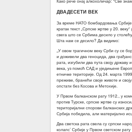
Како рече онај алкохоличар: “Све знам
ДВАДЕСЕТИ ВЕК
За време НАТО бомбардовања Србије 
кратак текст „Српске жртве у 20. веку“
свега што се Србима десило у столећу
Шта нам се десило? Да видимо:
„У овом трагичном веку Срби су се бо
и доживели два геноцида, два грађанс
рата, изгубили два пута своју државу 
века, уз помоћ САД и уједињене Европ
етничке територије. Од 24. марта 1999
преживе, бранећи своје животе и своју 
опстати без Косова и Метохије.
У Првом балканском рату 1912., у ком
против Турске, српске жртве су износ
територијални спорови балканских држ
Србија победила, али материјално ис
Два светска рата свела су српски на
колапс’ Србије у Првом светском рату