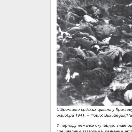
Стрељање српских цивила у Краљеву 
октобра 1941. – Фото: Википедиа/На
У периоду немачке окупације, више од
специјалним затворима, казненим експ