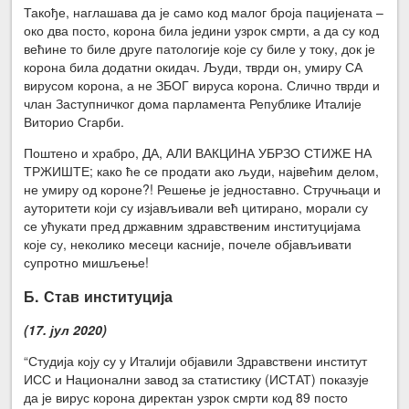
Такође, наглашава да је само код малог броја пацијената –
око два посто, корона била једини узрок смрти, а да су код
већине то биле друге патологије које су биле у току, док је
корона била додатни окидач. Људи, тврди он, умиру СА
вирусом корона, а не ЗБОГ вируса корона. Слично тврди и
члан Заступничког дома парламента Републике Италије
Виторио Сгарби.
Поштено и храбро, ДА, АЛИ ВАКЦИНА УБРЗО СТИЖЕ НА
ТРЖИШТЕ; како ће се продати ако људи, највећим делом,
не умиру од короне?! Решење је једноставно. Стручњаци и
ауторитети који су изјављивали већ цитирано, морали су
се ућукати пред државним здравственим институцијама
које су, неколико месеци касније, почеле објављивати
супротно мишљење!
Б. Став институција
(17. јул 2020)
“Студија коју су у Италији објавили Здравствени институт
ИСС и Национални завод за статистику (ИСТАТ) показује
да је вирус корона директан узрок смрти код 89 посто