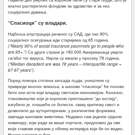
знатно растеретило фондове за здравство и за низ
социјалних давања.
“Спасиоци” су владари.
Најбоља илустрација реченог су САД, где око 90%
социјалног осигурања иде старијима од 65 година.
(“Nearly 90% of social insurance paumnets go to people who
are 65+.”)
Са друге стране је 180.000 Американаца умрло
са/због тог вируса. Умрли су имали у просеку 78 година.
(“Median decedent are was 78 years – interquartile range =
67-87 years”).
Поред помора стотина хиљада људи, уништене су
привреде многих земаља, а њихови “спасиоци” ће поново
бити они исти који владају светском економијом. Коначно,
становништво које је короном преплашено “до костију”,
изгубило је, плашећи се болести, сваку критичку свест и
дозволило да ауторитаризам, у различитим формама,
завлада њиховим животима. Недавно сам једном сјајном
новинару, који ради за више портала, предложио да ове
моје ставове изразим у облику интервјуа који би он водио.
Његов одговор је био: