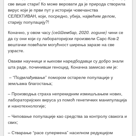
све више стари! Ко може веровати да је природа створила
вирус који је први пут у историји човечанства
СЕЛЕКТИВАН, који, посредно, убија, највећим делом,
старију популацију?!
Коначно, у овом часу
(септембар, 2020. године)
чини се
да су они који су лабораторијски произвели Сарс-Ков-2
вештачки повећали могућност ширења заразе на све
узрасте.
Овакви научници и њихови наредбодавци су добро знали
шта раде, починивши геноцид. Коначна замисао им је:
– “Подмлађивање” помором остареле популације у
земљама благостања;
– Производња страха непрекидним измишљањем нових,
лабораторијских вируса уз помоћ генетичких манипулација
и нанотехнологије;
– Чиповање популације као средства за контролу свакога и
свих;
– Стварање “расе супермена” насилном редукцијом