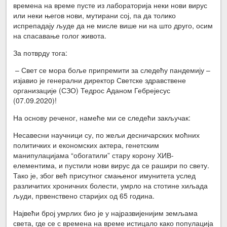
времена на време пусте из лабораторија неки нови вирус
или неки његов нови, мутирани сој, па да толико
испрепадају људе да не мисле више ни на што друго, осим
на спасавање голог живота.
За потврду тога:
– Свет се мора боље припремити за следећу пандемију –
изјавио је генерални директор Светске здравствене
организације (СЗО) Тедрос Аданом Гебрејесус
(07.09.2020)!
На основу реченог, намеће ми се следећи закључак:
Несавесни научници су, по жељи десничарских моћних
политичких и економских актера, генетским
манипулацијама “обогатили” стару корону ХИВ-
елементима, и пустили нови вирус да се рашири по свету.
Тако је, због већ присутног смањеног имунитета услед
различитих хроничних болести, умрло на стотине хиљада
људи, првенствено старијих од 65 година.
Највећи број умрлих био је у најразвијенијим земљама
света, где се с времена на време истицало како популација