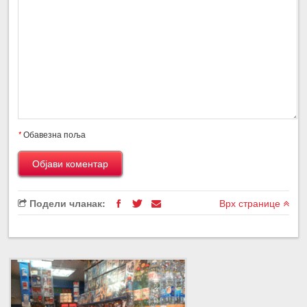
*
Обавезна поља
Подели чланак:
Врх странице