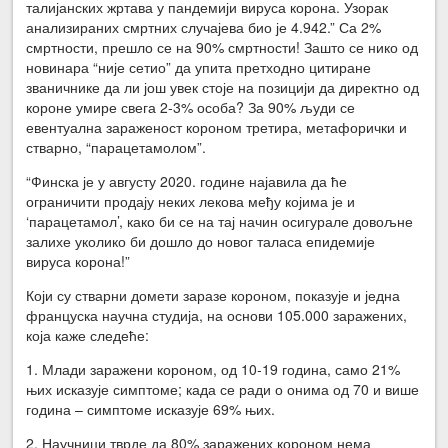
талијанских жртава у пандемији вируса корона. Узорак
анализираних смртних случајева био је 4.942.” Са 2%
смртности, прешло се на 90% смртности! Зашто се нико од
новинара “није сетио” да упита претходно цитиране
званичнике да ли још увек стоје на позицији да директно од
короне умире свега 2-3% особа? За 90% људи се
евентуална зараженост короном третира, метафорички и
стварно, “парацетамолом”.
“Финска је у августу 2020. године најавила да ће
ограничити продају неких лекова међу којима је и
‘парацетамол’, како би се на тај начин осигурале довољне
залихе уколико би дошло до новог таласа епидемије
вируса корона!”
Који су стварни домети заразе короном, показује и једна
француска научна студија, на основи 105.000 заражених,
која каже следеће:
1. Млади заражени короном, од 10-19 година, само 21%
њих исказује симптоме; када се ради о онима од 70 и више
година – симптоме исказује 69% њих.
2. Научници тврде да 80% заражених короном нема