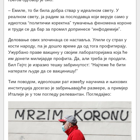
– Емиле, то би била добра ствар у идеалном свету. У
реалном свету, ја радим за послодавца који верује само у
идиотска “политички коректна” тумачења феномена короне
и труди се да бар за промил допринесе “инфодемији”.
Деловање ових злочинаца се наставља. Улили су страх у
кости народу, па је дошло време да од тога профитирају.
Ужурбано праве вакцину у својим лабораторијама која ће
им донети милијарде профита. Да, али треба је продати.
Бил Гејтс је изразио тешку забринутост: “Најтеже ће бити
натерати људе да се вакцинишу!”
Тим поводом, идеолошки рат између научника и њихових
институција досегао је забрињавајуће размере, а примјер
Италије је у том погледу релевантан. Погледајмо: