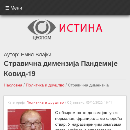
☰ Мени
Аутор:
Емил Влајки
Стравична димензија Пандемије
Ковид-19
Насловна
/
Политика и друштво
/
Стравична димензија
Пандемије Ковид-19
Категорија:
Политика и друштво
/
Објављено: 05/10/2020, 16:41
←Претходна вест
Следећа вест →
С обзиром на то да сам још увек
нормалан, фрапирала ме следећа
ствар. У најразвијенијим земљама
света у којима је здравствена