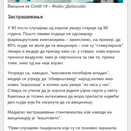
Вакцина за Covid-19 – Фото: Депосито
Застрашивање
У 90 посто случајева од короне умиру старији од 90
година. Пошто овакви подаци не одговарају
фармацеутским компанијама – замислимо, на пример, да
80% људи не жели да се вакцинира – оне су “стимулирале”
лекаре и медије да причају како се, у ствари, нова корона
преноси ваздухом, како је смртоносна за све те, према
томе, нико од ње није изузет.
Упоредо са, наводно, “масовном погибијом младих”,
медији се утркују да “обавјештавају” народ колико има
нових “коронаша” и колико њих умире “из часа у час”.
Ствара се утисак да је корона једини узрок смрти у свету.
Кампања је толико интензивна да мора препасти највећи
део људи који ће нагрнути да се вакцинишу.
Медијско застрашивање становништва које наводи на
вакцинацију је “маштовито”:
“Први случајеви пацијената који су се поновно заразили,