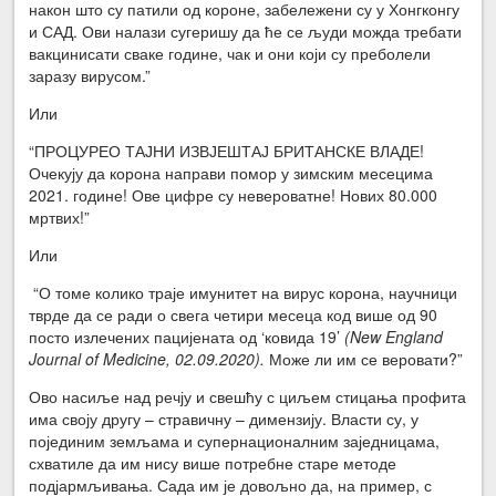
након што су патили од короне, забележени су у Хонгконгу
и САД. Ови налази сугеришу да ће се људи можда требати
вакцинисати сваке године, чак и они који су преболели
заразу вирусом.”
Или
“ПРОЦУРЕО ТАЈНИ ИЗВЈЕШТАЈ БРИТАНСКЕ ВЛАДЕ!
Очекују да корона направи помор у зимским месецима
2021. године! Ове цифре су невероватне! Нових 80.000
мртвих!”
Или
“О томе колико траје имунитет на вирус корона, научници
тврде да се ради о свега четири месеца код више од 90
посто излечених пацијената од ‘ковида 19’
(New England
Journal of Medicine, 02.09.2020).
Може ли им се веровати?”
Ово насиље над речју и свешћу с циљем стицања профита
има своју другу – стравичну – димензију. Власти су, у
појединим земљама и супернационалним заједницама,
схватиле да им нису више потребне старе методе
подјармљивања. Сада им је довољно да, на пример, с