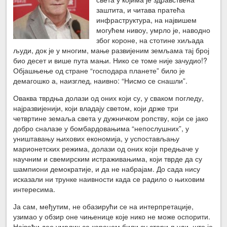
заштита, и читава пратећа
инфраструктура, на највишем
могућем нивоу, умрло је, наводно
због короне, на стотине хиљада
људи, док је у многим, мање развијеним земљама тај број
био десет и више пута мањи. Нико се томе није зачудио!?
Објашњење од стране “господара планете” било је
демагошко а, наизглед, наивно: “Нисмо се снашли”.
Оваква тврдња долази од оних који су, у сваком погледу,
најразвијенији, који владају светом, који држе три
четвртине земаља света у дужничком ропству, који се јако
добро сналазе у бомбардовањима “непослушних”, у
уништавању њихових економија, у успостављању
марионетских режима, долази од оних који предњаче у
научним и свемирским истраживањима, који тврде да су
шампиони демократије, и да не набрајам. До сада нису
исказали ни трунке наивности када се радило о њиховим
интересима.
Ја сам, међутим, не обазирући се на интерпретације,
узимао у обзир оне чињенице које нико не може оспорити.
Највећи део умрлих са короном били су стари људи, што је