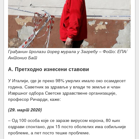
Грађанин пролази поред мурала у Загребу – Фото: ЕПА/
Антонио Бат
А. Претходно изнесени ставови
У Италији, где је преко 98% умрлих имало око осамдесет
година. Саветник за здравље у влади те земље и члан
Извршног одбора Светске здравствене организације,
професор Ричарди, каже:
(29. март 2020)
– Од 100 особа које се заразе вирусом корона, 80 њих
оздрави спонтано, док 15 посто оболелих има озбиљније
проблеме, а пет посто тешке проблеме.