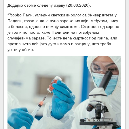
Додајмо овоме следећу изјаву (28.08.2020).
“Ђорђо Пали, угледни светски виролог са Универзитета у
Падови, казао је да је пуно заражених који, међутим, нису
и болесни, односно немају симптоме. Смртност од короне
је три и по посто, каже Пали али на потврђеним
случајевима заразе. То јесте већа смртност од грипа, али
против њега већ јако дуго имамо и вакцину, што треба
узети у обзир.