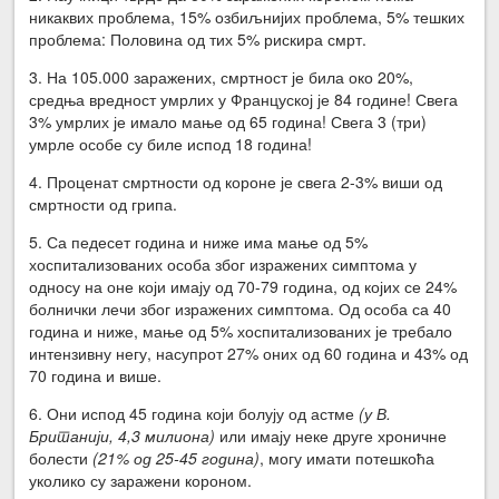
никаквих проблема, 15% озбиљнијих проблема, 5% тешких
проблема: Половина од тих 5% рискира смрт.
3. На 105.000 заражених, смртност је била око 20%,
средња вредност умрлих у Француској је 84 године! Свега
3% умрлих је имало мање од 65 година! Свега 3 (три)
умрле особе су биле испод 18 година!
4. Проценат смртности од короне је свега 2-3% виши од
смртности од грипа.
5. Са педесет година и ниже има мање од 5%
хоспитализованих особа због изражених симптома у
односу на оне који имају од 70-79 година, од којих се 24%
болнички лечи због изражених симптома. Од особа са 40
година и ниже, мање од 5% хоспитализованих је требало
интензивну негу, насупрот 27% оних од 60 година и 43% од
70 година и више.
6. Они испод 45 година који болују од астме
(у В.
Британији, 4,3 милиона)
или имају неке друге хроничне
болести
(21% од 25-45 година)
, могу имати потешкоћа
уколико су заражени короном.