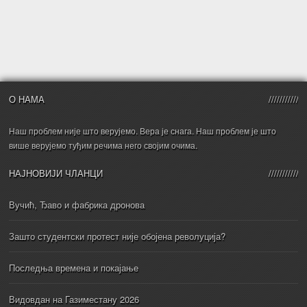
О НАМА
Наш проблем није што верујемо. Вера је снага. Наш проблем је што
више верујемо туђим речима него својим очима.
НАЈНОВИЈИ ЧЛАНЦИ
Вучић, Ђаво и фабрика дронова
Зашто студентски протест није обојена револуција?
Последња времена и покајање
Видовдан на Газиместану 2026