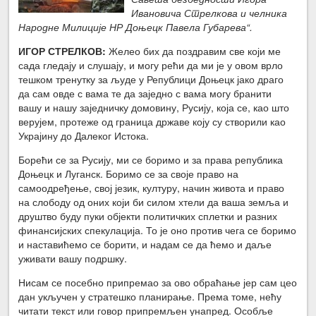
Ивановича Стрелкова и челника
Народне Милиције НР Доњецк Павела Губарева“.
ИГОР СТРЕЛКОВ:
Желео бих да поздравим све који ме
сада гледају и слушају, и могу рећи да ми је у овом врло
тешком тренутку за људе у Републици Доњецк јако драго
да сам овде с вама те да заједно с вама могу бранити
вашу и нашу заједничку домовину, Русију, која се, као што
верујем, протеже од граница државе коју су створили као
Украјину до Далеког Истока.
Борећи се за Русију, ми се боримо и за права република
Доњецк и Луганск. Боримо се за своје право на
самоодређење, свој језик, културу, начин живота и право
на слободу од оних који би силом хтели да ваша земља и
друштво буду пуки објекти политичких сплетки и разних
финансијских спекулација. То је оно против чега се боримо
и наставићемо се борити, и надам се да ћемо и даље
уживати вашу подршку.
Нисам се посебно припремао за ово обраћање јер сам цео
дан укључен у стратешко планирање. Према томе, нећу
читати текст или говор припремљен унапред. Особље