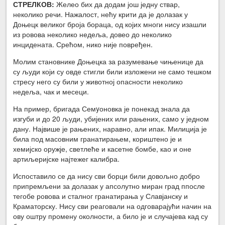
СТРЕЛКОВ:
Желео бих да додам још једну ствар,
неколико речи. Нажалост, нећу крити да је долазак у
Доњецк великог броја бораца, од којих многи нису изашли
из ровова неколико недеља, довео до неколико
инцидената. Срећом, нико није повређен.
Молим становнике Доњецка за разумевање чињенице да
су људи који су овде стигли били изложени не само тешком
стресу него су били у животној опасности неколико
недеља, чак и месеци.
На пример, бригада Семyоновка је понекад знала да
изгуби и до 20 људи, убијених или рањених, само у једном
дану. Највише је рањених, наравно, али ипак. Милиција је
била под масовним гранатирањем, кориштено је и
хемијско оружје, светлеће и касетне бомбе, као и оне
артиљеријске најтежег калибра.
Испоставило се да нису сви борци били довољно добро
припремљени за долазак у апсолутно миран град ппосле
тегобе ровова и сталног гранатирања у Славјанску и
Краматорску. Нису сви реаговали на одговарајући начин на
ову оштру промену околности, а било је и случајева кад су