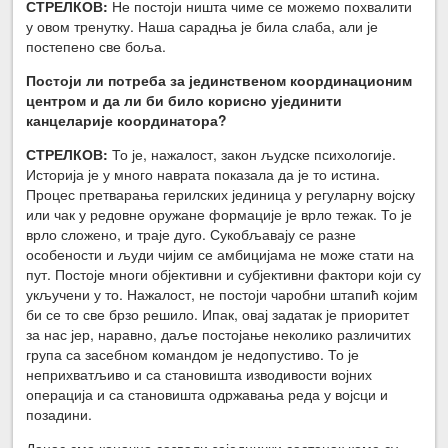
СТРЕЛКОВ:
Не постоји ништа чиме се можемо похвалити
у овом тренутку. Наша сарадња је била слаба, али је
постепено све боља.
Постоји ли потреба за јединственом координационим
центром и да ли би било корисно ујединити
канцеларије координатора?
СТРЕЛКОВ:
То је, нажалост, закон људске психологије.
Историја је у много наврата показала да је то истина.
Процес претварања герилских јединица у регуларну војску
или чак у редовне оружане формације је врло тежак. То је
врло сложено, и траје дуго. Сукобљавају се разне
особености и људи чијим се амбицијама не може стати на
пут. Постоје многи објективни и субјективни фактори који су
укључени у то. Нажалост, не постоји чаробни штапић којим
би се то све брзо решило. Ипак, овај задатак је приоритет
за нас јер, наравно, даље постојање неколико различитих
група са засебном командом је недопустиво. То је
неприхватљиво и са становишта изводивости војних
операција и са становишта одржавања реда у војсци и
позадини.
Данас смо коначно сазвали заједнички састанак коме су