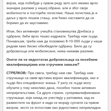
војска, која побеђује у првом реду зато што имамо врло
значајне разлике у нашој обрани, али и због своје
мобилности и постојеће логистике. Наша логистика је и
даље у врло лошем стању, али ћемо наставити да се
боримо да их зауставимо.
Ипак, без активнијег учешћа становништва Донбаса у
одбрани, биће врло тешко издржати. Требају нам људи.
Понављам, треба нам да позовемо 8-10-000 људи у наше
редове како бисмо обезбедили одбрану. Било да су
добровољци или мобилисани, нема никакве разлике.
Осети ли се недостатак добровољаца са посебним
квалификацијама или стручним знањем?
СТРЕЛКОВ:
Пре свега, требају нам сви. Требају нам
стручњаци са свим врстама војних квалификација, као и
људи без специфичног знања. У рату се људи могу
обучити у току неколико дана, посебно током активних
непријатељстава. Са друге стране, суперквалификовани
стручњаци, који никад не учествују у ратовима, кад их
разместите на фронт и када се морају суочити са првом
ватром, често се испоставе као једноставно неприкладни.