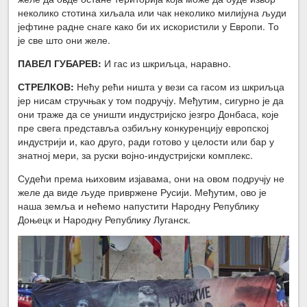
неколико стотина хиљала или чак неколико милијуна људи
јефтине радне снаге како би их искористили у Европи. То
је све што они желе.
ПАВЕЛ ГУБАРЕВ:
И гас из шкриљца, наравно.
СТРЕЛКОВ:
Нећу рећи ништа у вези са гасом из шкриљца
јер нисам стручњак у том подручју. Међутим, сигурно је да
они траже да се уништи индустријско језгро Донбаса, које
пре свега представља озбиљну конкуренцију европској
индустрији и, као друго, ради готово у целости или бар у
знатној мери, за руски војно-индустријски комплекс.
Судећи према њиховим изјавама, они на овом подручју не
желе да виде људе привржене Русији. Међутим, ово је
наша земља и нећемо напустити Народну Републику
Доњецк и Народну Републику Луганск.