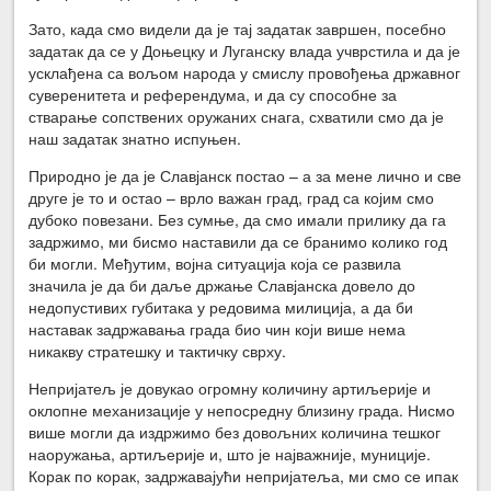
Зато, када смо видели да је тај задатак завршен, посебно
задатак да се у Доњецку и Луганску влада учврстила и да је
усклађена са вољом народа у смислу провођења државног
суверенитета и референдума, и да су способне за
стварање сопствених оружаних снага, схватили смо да је
наш задатак знатно испуњен.
Природно је да је Славјанск постао – а за мене лично и све
друге је то и остао – врло важан град, град са којим смо
дубоко повезани. Без сумње, да смо имали прилику да га
задржимо, ми бисмо наставили да се бранимо колико год
би могли. Међутим, војна ситуација која се развила
значила је да би даље држање Славјанска довело до
недопустивих губитака у редовима милиција, а да би
наставак задржавања града био чин који више нема
никакву стратешку и тактичку сврху.
Непријатељ је довукао огромну количину артиљерије и
оклопне механизације у непосредну близину града. Нисмо
више могли да издржимо без довољних количина тешког
наоружања, артиљерије и, што је најважније, муниције.
Корак по корак, задржавајући непријатеља, ми смо се ипак