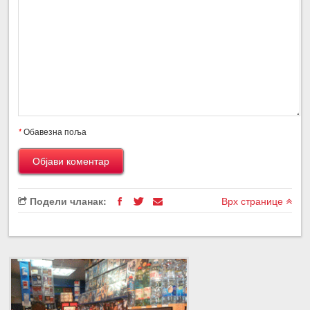
*
Обавезна поља
Подели чланак:
Врх странице