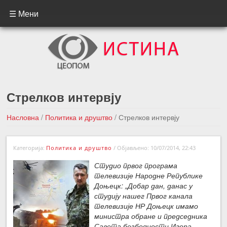
☰ Мени
Стрелков интервју
Насловна
/
Политика и друштво
/
Стрелков интервју
←Претходна вест
Следећа вест →
Категорија:
Политика и друштво
/
Објављено: 10/07/2014, 22:43
Студио првог програма
телевизије Народне Републике
Доњецк: „Добар дан, данас у
студију нашег Првог канала
телевизије НР Доњецк имамо
министра обране и председника
Савета безбедности Игора