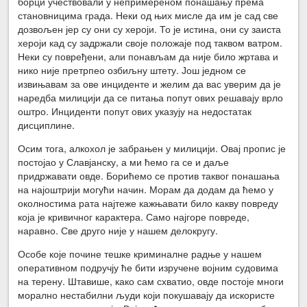
борци учествовали у непримереном понашању према
становницима града. Неки од њих мисле да им је сад све
дозвољен јер су они су хероји. То је истина, они су заиста
хероји кад су задржали своје положаје под таквом ватром.
Неки су повређени, али понављам да није било жртава и
нико није претрпео озбиљну штету. Још једном се
извињавам за ове инциденте и желим да вас уверим да је
наредба милицији да се питања попут ових решавају врло
оштро. Инциденти попут ових указују на недостатак
дисциплине.
Осим тога, алкохол је забрањен у милицији. Овај пропис је
постојао у Славјанску, а ми ћемо га се и даље
придржавати овде. Борићемо се против таквог понашања
на најоштрији могући начин. Морам да додам да ћемо у
околностима рата најтеже кажњавати било какву повреду
која је кривичног карактера. Само најгоре повреде,
наравно. Све друго није у нашем делокругу.
Особе које почине тешке криминалне радње у нашем
оперативном подручју ће бити изручене војним судовима
на терену. Штавише, како сам схватио, овде постоје многи
морално нестабилни људи који покушавају да искористе