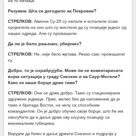
на то питање.
Разумем. Шта се догодило на Покровки?
СТРЕЛКОВ:
Авиони Су-25 су напали и испалили осам
пројектила на оно што су мислили да су позиције једног од
наших одреда. Али су промашили.
Да ли је било рањених, убијених?
СТРЕЛКОВ:
Не, није било жртава. Рекао сам, промашили
су.
Добро, то је охрабрујуће. Може ли се коментарисати
војна ситуација у граду Снезхно и на Саур-Могили?
Како се наши борци држе тамо?
СТРЕЛКОВ:
Они се држе добро. Тамо су стациониране
здружене једиице. Прво, желио бих да напоменем да је
тамо и бригада Восток, на челу са способним
командантом. Он је добро обучио своје борце, што ће им
омогућити да и даље држе ову кључну позицију са
минималним губицима.
Верујем да ћемо и даље држати Снезхно и подручја у