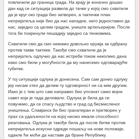
повлачили до граница града. На крају је коначно дошао
дан кад се ситуација развила до тачке у којој смо схватили
да је круг око града био затворен, а тактички план
непријатеља није био да нас нападне, него једноставно да
нас, заједно са целим градом, уништи артиљеријом. После
тога би покренули пешадију заједно са тенковима.
Схватили смо да смо немамо довољно оружја за одбрану
против такве тактике. Такође смо схватили да је
непријатељ одлучио да нас истреби током неколико дана
иако смо били у могућности да му нанесемо одговарајуће
губитке.
У тој ситуацији одлука је донесена. Сам сам донео одлуку
јер нисам хтео да делим ту одговорност ни са ким другим.
Иако је с тим што сам направио био упознат само војни
савет који је тада деловало. Одлука је била да се
повучемо, да се спасу људство и град од бесмисленог
уништења. Славјанск би био гранатиран и претворен у
прах са удаљености на којој нисмо имали способност
реаговања. Одлука је такође била да после битке против
непријатеља искусни одреди пошаљу на нове положаје,
одакле ће моћи да наставе да бране Републику.