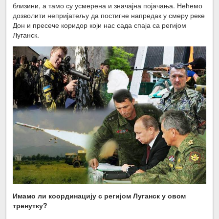
близини, а тамо су усмерена и значајна појачања. Нећемо
дозволити непријатељу да постигне напредак у смеру реке
Дон и пресече коридор који нас сада спаја са регијом
Луганск.
Имамо ли координацију с регијом Луганск у овом
тренутку?