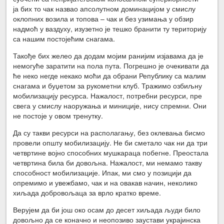
ја бих то чак назвао апсолутном доминацијом у смислу
оклопних возила и топова – чак и без узимања у обзир
надмоћ у ваздуху, изузетно је тешко бранити ту територију
са нашим постојећим снагама.
Такође бих желео да додам мојим ранијим изјавама да је
немогуће заратити на пола пута. Погрешно је очекивати да
ће неко негде некако моћи да обрани Републику са малим
снагама и буџетом за рукометни клуб. Тражимо озбиљну
мобилизацију ресурса. Нажалост, потребни ресурси, пре
свега у смислу наоружања и миниције, нису спремни. Они
не постоје у овом тренутку.
Да су такви ресурси на располагању, без оклевања бисмо
провели општу мобилизацију. Не би сметало чак ни да три
четвртине војно способних мушкараца побегне. Преостала
четвртина била би довољна. Нажалост, ми немамо такву
способност мобилизације. Ипак, ми смо у позицији да
опремимо и увежбамо, чак и на овакав начин, неколико
хиљада добровољаца за врло кратко време.
Верујем да би још око осам до десет хиљада људи било
довољно да се коначно и неопозиво заустави украјинска