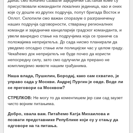
присуствовали команданти локалних јединица, као и оних
које су дошле из других подручја, попут бригада Восток и
Оплот. Склопили смо важан споразум о разграничењу
наших подручја одговорности, стварању регионалних
команди и заједничке канцеларије градског команданта, и
увели ванредно стање на подручјима која се граниче са
положајима непријатеља. До сада нисмо планирали да
уведемо опсадно стање или полицијски час у целом граду.
Чекаћемо док непријатељ не буде почео да користи
непосредну силу, зато смо одлучили да прерано не
компликујемо животе нашим грађанима.
Наша влада, Пушилин, Бородај, како сам схватио, је
управо сада у Москви. Андреј Пургин је овде. Воде ли
се преговори са Москвом?
СТРЕЛКОВ:
Не могу то да коментишем јер сам сад заузет
чисто војним питањима.
Добро, хвала вам. Питаћемо Катја Михаилова и
позвати представнике Републике који су у стању да
одговоре на та питања.