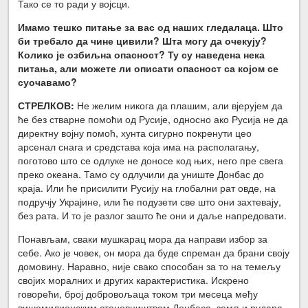
Тако се то ради у војсци.
Имамо тешко питање за вас од наших гледалаца. Што
би требало да чине цивили? Шта могу да очекују?
Колико је озбиљна опасност? Ту су наведена нека
питања, али можете ли описати опасност са којом се
суочавамо?
СТРЕЛКОВ:
Не желим никога да плашим, али вјерујем да
ће без стварне помоћи од Русије, односно ако Русија не да
директну војну помоћ, хунта сигурно покренути цео
арсенал снага и средстава која има на располагању,
поготово што се одлуке не доносе код њих, него пре свега
преко океана. Тамо су одлучили да униште Донбас до
краја. Или ће присилити Русију на глобални рат овде, на
подручју Украјине, или ће подузети све што они захтевају,
без рата. И то је разлог зашто ће они и даље напредовати.
Понављам, сваки мушкарац мора да направи избор за
себе. Ако је човек, он мора да буде спреман да брани своју
домовину. Наравно, није свако способан за то на темељу
својих моралних и других карактеристика. Искрено
говорећи, број добровољаца током три месеца међу
вишемилионским становништвом Донбаса, земљи рудара,