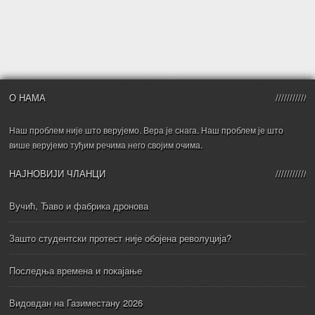
О НАМА
Наш проблем није што верујемо. Вера је снага. Наш проблем је што
више верујемо туђим речима него својим очима.
НАЈНОВИЈИ ЧЛАНЦИ
Вучић, Ђаво и фабрика дронова
Зашто студентски протест није обојена револуција?
Последња времена и покајање
Видовдан на Газиместану 2026