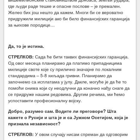
где људи раде тешке и опасне послове – је премален.
Желео бих још нешто да кажем. Многи би се вероватно
придружили милицији ако би било финансијских гаранција
за њихове породице…
Да, то је истина.
СТРЕЛКОВ:
Сада ће бити таквих финансијских гаранција.
Од овог месеца планирамо да платимо припадницима
милиције своте које су прилично значајне по локалним
стандардима – 5-8 хиљада гривни. Планирамо да
започнемо са исплатама у јулу. Дакле, могуће је да ће то
помоћи онима који су неодлучни да коначно нађу снаге да
се придруже нашим редовима. Другим речима, ми ћемо
успоставити професионалну војску.
Добро, разумео сам. Водите ли преговоре? Шта
кажете о Русији и шта је и са Јужном Осетијом, која је
признала независност?
СТРЕЛКОВ:
У овом случају нисам спреман да одговорим