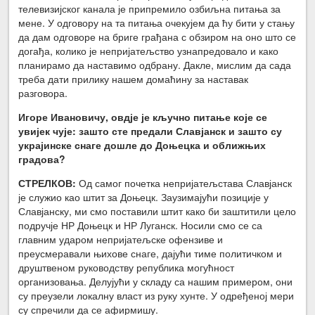
телевизијског канала је припремило озбиљна питања за
мене. У одговору на та питања очекујем да ћу бити у стању
да дам одговоре на бриге грађана с обзиром на оно што се
догађа, колико је непријатељство узнапредовало и како
планирамо да наставимо одбрану. Дакле, мислим да сада
треба дати прилику нашем домаћину за наставак
разговора.
Игоре Ивановичу, овдје је кључно питање које се
увијек чује: зашто сте предали Славјанск и зашто су
украјинске снаге дошле до Доњецка и оближњих
градова?
СТРЕЛКОВ:
Од самог почетка непријатељстава Славјанск
је служио као штит за Доњецк. Заузимајући позиције у
Славјанску, ми смо поставили штит како би заштитили цело
подручје НР Доњецк и НР Луганск. Носили смо се са
главним ударом непријатељске офензиве и
преусмеравали њихове снаге, дајући тиме политичком и
друштвеном руководству република могућност
организовања. Делујући у складу са нашим примером, они
су преузели локалну власт из руку хунте. У одређеној мери
су спречили да се афирмишу.