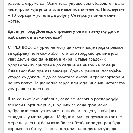
разбила окружење. Осим тога, управо сам обавештен да је
чак и група која је штитила наше повлачење из Николајевке
– 13 бораца – успела да дође у Северск уз минималне
жртве.
Да ли је град Доњецк спреман у овом тренутку да се
одбрани од дуже опсаде?
СТРЕЛКОВ:
Сигурно не могу да кажем да је град спреман
за одбрану, али само због тога што град као целина још
увек делује као да је време мира. Стање градских
одбрамбених припрема до сада је на нивоу на коме је
Славјанск био пре два месеца. Другим речима, постојеће
утврде су довољне да се зауставе оклопни транспортери и
нешто попут Националне гарде или јединице министарства
унутрашњих послова.
Што се тиче јаче одбране, сада се масовно распоређују
тенкови и артиљерија, и од њих се сада град може
одбранити само уз велике тешкоће и по цену значајних
страдања у милицијама. Међутим, ми предузимамо хитне
мере на дневној бази како би се обезбедило да град буде
спреман за битку. То је са стајалишта подизања утврда.