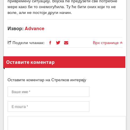
привремену ситуацију. Војска ће предузети све потребне
мере како би то онемогућила. Ту ће бити оних који то не
воле, али не постоји други начин.
Извор:
Advance
Подели чланак:
Врх странице
Оставите коментар
Оставите коментар на Стрелков интервју