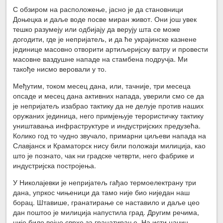
С обзиром на расположење, јасно је да становници
Доњецка и даље воде посве миран живот. Они још увек
тешко разумеју или одбијају да верују шта се може
догодити, где је непријатељ, и да ће украјинске казнене
јединице масовно отворити артиљеријску ватру и провести
масовне ваздушне нападе на стамбена подручја. Ми
такође нисмо веровали у то.
Међутим, током месец дана, или, тачније, три месеца
опсаде и месец дана активних напада, уверили смо се да
је непријатељ изабрао тактику да не делује против наших
оружаних јединица, него примјењује терористичку тактику
уништавања инфраструктуре и индустријских предузећа.
Колико год то чудно звучало, примарни циљеви напада на
Славјанск и Краматорск нису били положаји милиција, као
што је познато, чак ни градске четврти, него фабрике и
индустријска постројења.
У Николајевки је непријатељ гађао термоелектрану три
дана, упркос чињеници да тамо није био ниједан наш
борац. Штавише, гранатирање се наставило и даље цео
дан поштоо је милиција напустила град. Другим речима,
није било војне сврхе за гранатирање. На исти начин