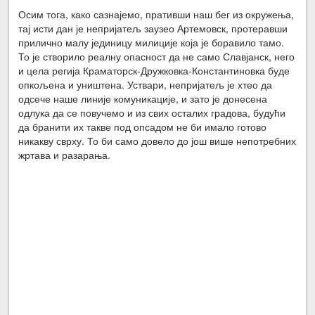
Осим тога, како сазнајемо, пративши наш бег из окружења,
тај исти дан је непријатељ заузео Артемовск, протеравши
прилично малу јединицу милиције која је боравило тамо.
То је створило реалну опасност да не само Славјанск, него
и цела регија Краматорск-Дружковка-Константиновка буде
опкољена и уништена. Уствари, непријатељ је хтео да
одсече наше линије комуникације, и зато је донесена
одлука да се повучемо и из свих осталих градова, будући
да бранити их такве под опсадом не би имало готово
никакву сврху. То би само довело до још више непотребних
жртава и разарања.