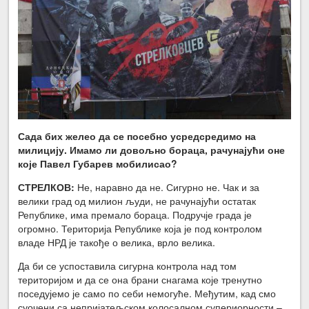
Сада бих желео да се посебно усредсредимо на
милицију. Имамо ли довољно бораца, рачунајући оне
које Павел Губарев мобилисао?
СТРЕЛКОВ:
Не, наравно да не. Сигурно не. Чак и за
велики град од милион људи, не рачунајући остатак
Републике, има премало бораца. Подручје града је
огромно. Територија Републике која је под контролом
владе НРД је такође о велика, врло велика.
Да би се успоставила сигурна контрола над том
територијом и да се она брани снагама које тренутно
поседујемо је само по себи немогуће. Међутим, кад смо
суочени са непријатељском колосалном супериорности –