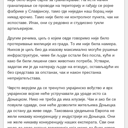
гранатирање се проводи на територију и гађају се ројне
фабрике у Славјанску, тамо где ниједан наш борац није
никад крочио. Тамо није било ни контролног пункта, чак ни
испоставе. Ипак, они су редовно и студиозно тукли
артиљеријом.
Другим речима, циљ о којем овде говоримо није било
протеривање милиције из града. То им није била намера.
Њихов је циљ био да изазову максимално могуће рушење
инфраструктуре, чиме би људи остали без посла, куће и
како би били лишени свих животних потреба. Уствари,
задатак им је да натерају људе на егзодус, остављајући их
без средстава за опстанак, чак и након престанка
непријатељстава.
Чврсто верујем да се тренутно украјинско вођство и врх
украјинске војске неће устручавати да ураде исто са
Доњецком. Нико не треба да има илузије. Чак и ако би се
повукли одавде, они неће дозволити житељима Доњецка
да остану да живе овде. Такозвана уједињена Европа не
жели никакву конкуренцију у индустрији из Доњецка. Они
не желе никакву конкуренцију наших експерата. Сви они
желе да овде остане територија која може да буде извор