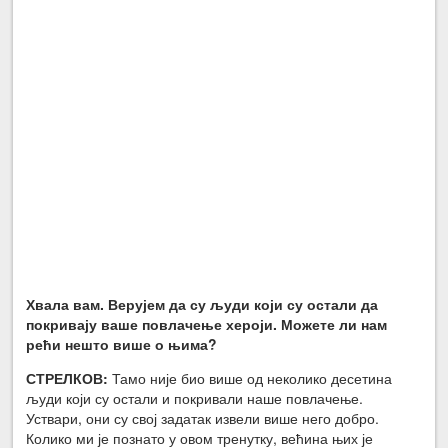
Хвала вам. Верујем да су људи који су остали да
покривају ваше повлачење хероји. Можете ли нам
рећи нешто више о њима?
СТРЕЛКОВ:
Тамо није био више од неколико десетина
људи који су остали и покривали наше повлачење.
Уствари, они су свој задатак извели више него добро.
Колико ми је познато у овом тренутку, већина њих је