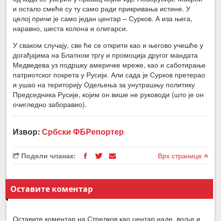
и остало смеће су ту само ради прикривања истине. У
целој причи је само један центар – Сурков. А иза њега,
наравно, шеста колона и олигарси.
У сваком случају, све ће се открити као и његово учешће у
догађајима на Блатном тргу и промоција другог мандата
Медведева уз подршку америчке мреже, као и саботирање
патриотског покрета у Русији. Али сада је Сурков претерао
и ушао на територију Одељења за унутрашњу политику
Председника Русије, којим он више не руководи (што је он
очигледно заборавио).
Извор:
Србски ФБРепортер
Подели чланак:
Врх странице
Оставите коментар
Оставите коментар на Стрелков као центар наде, воље и