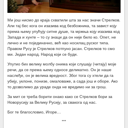
Ми још нисмо до краја схватили шта за нас значи Стрелков.
Али тај бес кога он изазива код безбожника, та завист коју
према њему упућују ситне душе, та мржња коју изазива код
Запада и хунте – то су знаци да он није било ко. Опет, не
лично и не појединачно, већ као носилац руског типа.
Правом Русу је Стрелков потпуно јасан. Стрелков то смо
ми. Један народ. Народ који се буди.
Упутио бих велику молбу онима који слушају (читају) моје
речи, да се према њему односе деликатно. Он је наше
наслеђе, он је велика вредност. Због тога су хтели да га
убију, уклоне, понизе, омаловаже, а сада још и оборе. Ако
то дозволимо да ураде онда не вредимо ни за грош.
За мит се треба борити онако како се Стрелков бори за
Новорусију за Велику Русију, за свакога од нас.
Бог те благословио, Игоре…
***