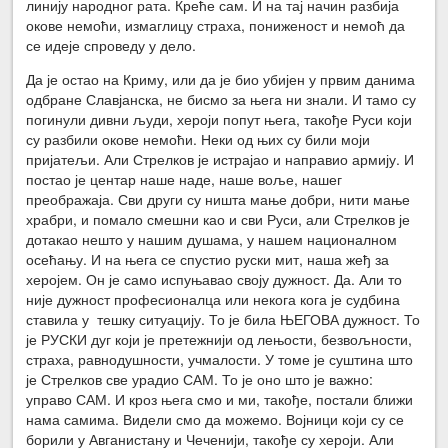
линију народног рата. Креће сам. И на тај начин разбија
окове немоћи, измаглицу страха, пониженост и немоћ да
се идеје спроведу у дело.
Да је остао на Криму, или да је био убијен у првим данима
одбране Славјанска, не бисмо за њега ни знали. И тамо су
погинули дивни људи, хероји попут њега, такође Руси који
су разбили окове немоћи. Неки од њих су били моји
пријатељи. Али Стрелков је истрајао и направио армију. И
постао је центар наше наде, наше воље, нашег
преображаја. Сви други су ништа мање добри, нити мање
храбри, и помало смешни као и сви Руси, али Стрелков је
дотакао нешто у нашим душама, у нашем националном
осећању. И на њега се спустио руски мит, наша жеђ за
херојем. Он је само испуњавао своју дужност. Да. Али то
није дужност професионалца или некога кога је судбина
ставила у тешку ситуацију. То је била ЊЕГОВА дужност. То
је РУСКИ дуг који је претежнији од лењости, безвољности,
страха, равнодушности, учмалости. У томе је суштина што
је Стрелков све урадио САМ. То је оно што је важно:
управо САМ. И кроз њега смо и ми, такође, постали ближи
нама самима. Видели смо да можемо. Војници који су се
борили у Авганистану и Чеченији, такође су хероји. Али