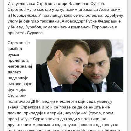
Иза уклањања Стрелкова стоји Владислав Сурков.
Стрелков му је сметао у закулисним играма са Ахметовим
и Порошенком. У том ланцу, како се испоставља, одређену
улогу је одиграо такозвани „Амбасадор“ Руске Федерације
у Кијеву, Зурабов, комерцијални компањон Порошенка и
пријатељ Суркова.
Стрелков је
симбол
руског
пролећа, а
његов значај
далеко
надмашује
његове војне
функције.
Стога они
политичари ДНР, медији и експерти који сада умањују
значај Стрелкова и који се праве се да се ништа није
десило, припадају империји „неувођења“ (трупа, прим.
прев.) коју је Сурков почео да гради у политици, на
друштвеним мрежама и код стручне јавности од тренутка
од када се уверио у правац којим иде Новорусија. Макрои