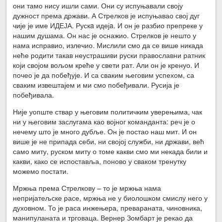
они тамо нису ишли сами. Они су испуњавали своју
дужност према држави. А Стрелков је испуњавао свој дуг
чије је име ИДЕЈА. Рускa идејa. И он је разбио препреке у
нашим душама. Он нас је оснажио. Стрелков је нешто у
нама исправио, излечио. Мислили смо да се више никада
неће родити такав неустрашиви руски православни ратник
који својом вољом креће у свети рат. Али он је кренуо. И
почео је да побеђује. И са сваким његовим успехом, са
сваким извештајем и ми смо побеђивали. Русија је
побеђивала.
Није уопште ствар у његовим политичким уверењима, чак
ни у његовим заслугама као војног команданта: реч је о
нечему што је много дубље. Он је постао наш мит. И он
више је не припада себи, ни својој служби, ни држави, већ
само миту, руском миту о томе какви смо ми некада били и
какви, како се испоставља, поново у сваком тренутку
можемо постати.
Мржња према Стрелкову – то је мржња нама
непријатељске расе, мржња не у биолошком смислу него у
духовном. То је раса инжењера, превараната, чиновника,
манипуланата и трговаца. Вернер Зомбарт је рекао да