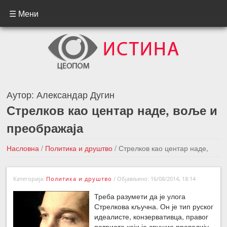
☰ Мени
Аутор:
Александар Дугин
Стрелков као центар наде, воље и
преображаја
Насловна
/
Политика и друштво
/
Стрелков као центар наде,
воље и преображаја
Категорија:
Политика и друштво
/
Објављено: 16/08/2014, 18:14
←Претходна вест
Следећа вест →
Треба разумети да је улога
Стрелкова кључна. Он је тип руског
идеалисте, конзервативца, правог
патриоте који је срушио провалију