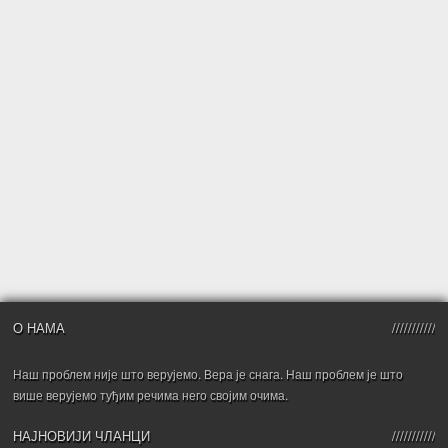
О НАМА
Наш проблем није што верујемо. Вера је снага. Наш проблем је што
више верујемо туђим речима него својим очима.
НАЈНОВИЈИ ЧЛАНЦИ