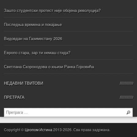
Зашто студентски протест није обојена револуција?
Последња времена и покајање
Видовдан на Газиместану 2026
Европо стара, зар ти немаш стида?
Светлана Скороходова о књизи Ранка Гојковића
НЕДАВНИ ТВИТОВИ
ПРЕТРАГА
Copyright ©
Цеопом Истина
2013-2026. Сва права задржана.