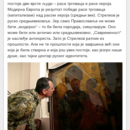
постоје две врсте људи – раса трговаца и расе хероја.
Модерна Европа је резултат победе расе трговаца
(капитализам) над расом хероја (средњи век). Стрелков је
руско средњевековље. Јер само Православље не може
бити „модерно“ – то би била пародија, симулакрум. Оно
може бити или античко или средњовековно. „Савременост“
је наслеђе антихриста. Зато је Стрелков ратник из
прошлости. Али не те прошлости која је завршена већ оне
која је била стварна и која још увек постоји, као језгро наше
душе, као тајни центар руског идентитета.