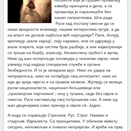
између принципа и дела, а та
провалија је паралишући бич
нашег патриотизма. Шта раде
Руси кад постану свесни да се
наше вредности исмевају, нашим интересима тргује, а да
на власт не долазе најбољи већ најподлији? Пате, болују,
критикују „мали народ“, пију наравно, или се удружују у
мале покрете, које систем брзо разбија, а они најватренији
се троше на борбу, агресију, бесмислену грубост и жртву.
Неке од њих поткупљује опозиција у техничке сврхе, неке
узимају под надзор специјалне службе и органи
безбедности. И то је зачарани круг. Нико не удара на
непријатеља, нико не потврђује свој интегритет, нико не
иде до краја чврсто и са правом кичмом. Жртвују се момци,
руски националисти, национал-бољшевици или
„приоморски партизани“, гину у тучама, седе без сврхе и
смисла. Руси настављају свој потрошачки сан. А неки од
њих деценијама само причају и хвале се. Јадно.
А онда се појављује Стрелков. Рус. Строг. Наиван и
стидљив. Идеалиста. Са принципима. У обичном животу,
сигурно, непожељан и помало непријатан. И креће на прву