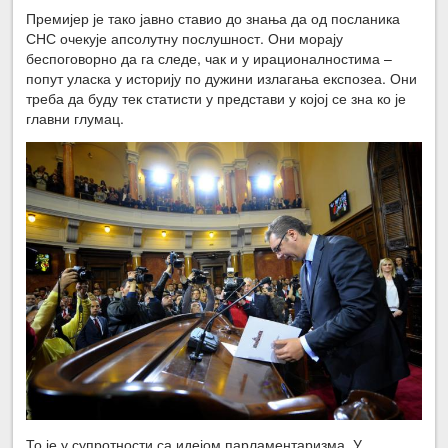
Премијер је тако јавно ставио до знања да од посланика
СНС очекује апсолутну послушност. Они морају
беспоговорно да га следе, чак и у ирационалностима –
попут уласка у историју по дужини излагања експозеа. Они
треба да буду тек статисти у представи у којој се зна ко је
главни глумац.
То је у супротности са идејом парламентаризма. У