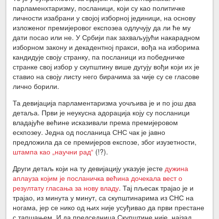
парламенхтаризму, посланици, који су као политичке
личности изабрани у својој изборној јединици, на основу
изложеног премијеровог експозеа одлучују да ли ће му
дати посао или не. У Србији пак захваљујући накарадном
изборном закону и декадентној пракси, вођа на изборима
кандидује своју странку, па посланици из победничке
странке свој избор у скупштину више дугују вођи који их је
ставио на своју листу него бирачима за чије су се гласове
лично борили.
Та девијација парламентаризма уочљива је и по још два
детаља. Први је неукусна адорација коју су посланици
владајуће већине исказивали према премијеровом
ескпозеу. Једна од посланица СНС чак је јавно
предложила да се премијеров експозе, због изузетности,
штампа као „научни рад“
(!?).
Други детаљ који на ту девијацију указује јесте
дужина
аплауза којим је посланичка већина дочекала вест о
резултату гласања за нову владу
. Тај пљесак трајао је и
трајао, из минута у минут, са скупштинарима из СНС на
ногама, јер се нико од њих није усуђивао да први престане
с тапшањем. И да председница Скупштине није, најзад,