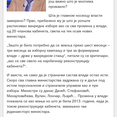
још важно што је многима
промакло?
Шта је главном носиоцу власти
замерено? Прво, пребачено му је што је уопште
расписивао ванредне изборе ако се сва промена у влади,
од 20 чланова кабинета, свела на тек осам нових
министара.
„Зашто је било потребно да се земља преко шест месеци –
три месеца за изборну кампању и три за формирање
владе – држи у ванредном стању“, питали су се критичари,
„ако се све свело на најобичнију реконструкцију
кабинета?“.
И заиста, не само да је страначки састав владе остао исти.
Скоро сва главна министарства задржана су и даље под
истом персоналном и страначком управом као и пре
избора. Министри су данас Дачић, Стефановић,
Михајловићева, Вулин, Лончар, Љајић… Промена у влади
показала се као мања но што је била 2013. године, када је,
током реконструкције кабинета, замањено чак
једанаесторо министара.