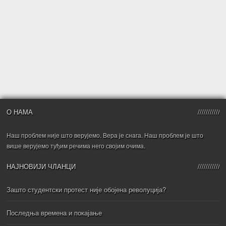
О НАМА
Наш проблем није што верујемо. Вера је снага. Наш проблем је што
више верујемо туђим речима него својим очима.
НАЈНОВИЈИ ЧЛАНЦИ
Зашто студентски протест није обојена револуција?
Последња времена и покајање