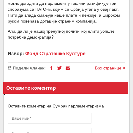
могло догодити да парламент у тишини ратификује три
споразума са НАТО-м, којим се Србија утапа у овај пакт.
Нити да влада смањује наше плате и пензије, а широком
руком повећава дотације страним компанија.
Али, да ли је нашој тренутној политичкој елити уопште
потребна демократија?
Извор:
Фонд Стратешке Културе
Подели чланак:
Врх странице
Оставите коментар
Оставите коментар на Сумрак парламентаризма