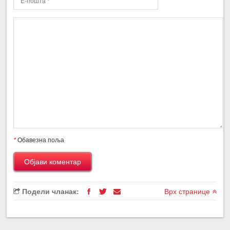
*
Обавезна поља
Подели чланак:
Врх странице