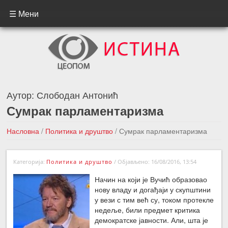
☰ Мени
Аутор:
Слободан Антонић
Сумрак парламентаризма
Насловна
/
Политика и друштво
/
Сумрак парламентаризма
←Претходна вест
Следећа вест →
Категорија:
Политика и друштво
/
Објављено: 16/08/2016, 13:54
Начин на који је Вучић образовао
нову владу и догађаји у скупштини
у вези с тим већ су, током протекле
недеље, били предмет критика
демократске јавности. Али, шта је