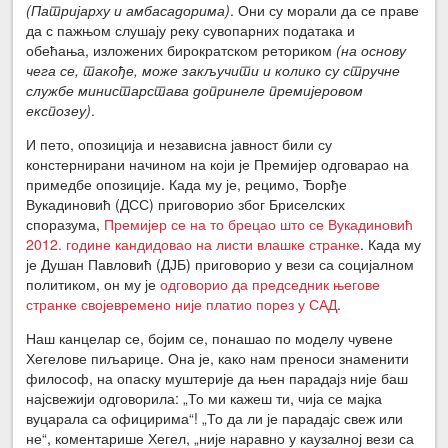
(Патријарху и амбасадорима)
. Они су морали да се праве
да с пажњом слушају реку сувопарних података и
обећања, изложених бирократском реториком
(на основу
чега се, такође, може закључити и колико су стручне
службе министарстава допринеле премијеровом
експозеу)
.
И пето, опозиција и независна јавност били су
констернирани начином на који је Премијер одговарао на
примедбе опозиције. Када му је, рецимо, Ђорђе
Вукадиновић (ДСС) приговорио због Бриселских
споразума,
Премијер се на то брецао што се Вукадиновић
2012. године кандидовао на листи влашке странке
. Када му
је Душан Павловић (ДЈБ) приговорио у вези са социјалном
политиком, он му је
одговорио да председник његове
странке својевремено није платио порез у САД
.
Наш канцелар се, бојим се, понашао по моделу чувене
Хегелове пиљарице. Она је, како нам преноси знаменити
философ, на опаску муштерије да њен парадајз није баш
најсвежији одговорила: „То ми кажеш ти, чија се мајка
вуцарала са официрима“! „То да ли је парадајс свеж или
не“, коментарише Хегел, „није наравно у каузалној вези са