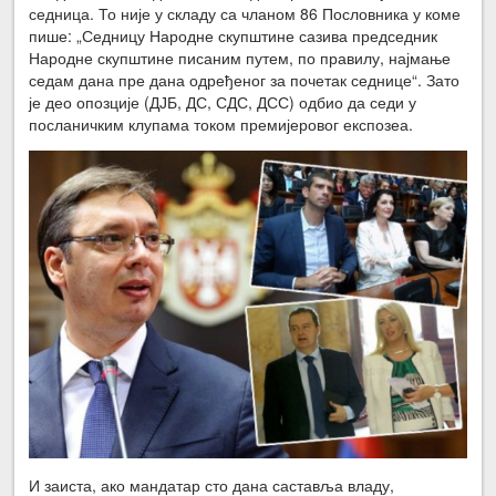
седница. То није у складу са чланом 86 Пословника у коме
пише: „Седницу Народне скупштине сазива председник
Народне скупштине писаним путем, по правилу, најмање
седам дана пре дана одређеног за почетак седнице“. Зато
је део опозције (ДЈБ, ДС, СДС, ДСС) одбио да седи у
посланичким клупама током премијеровог експозеа.
И заиста, ако мандатар сто дана саставља владу,