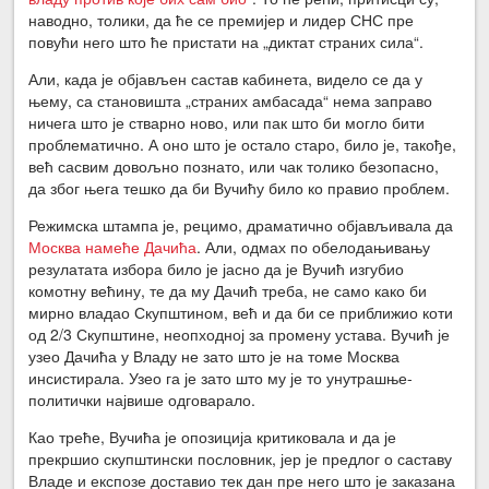
наводно, толики, да ће се премијер и лидер СНС пре
повући него што ће пристати на „диктат страних сила“.
Али, када је објављен састав кабинета, видело се да у
њему, са становишта „страних амбасада“ нема заправо
ничега што је стварно ново, или пак што би могло бити
проблематично. А оно што је остало старо, било је, такође,
већ сасвим довољно познато, или чак толико безопасно,
да због њега тешко да би Вучићу било ко правио проблем.
Режимска штампа је, рецимо, драматично објављивала да
Москва намеће Дачића
. Али, одмах по обелодањивању
резулатата избора било је јасно да је Вучић изгубио
комотну већину, те да му Дачић треба, не само како би
мирно владао Скупштином, већ и да би се приближио коти
од 2/3 Скупштине, неопходној за промену устава. Вучић је
узео Дачића у Владу не зато што је на томе Москва
инсистирала. Узео га је зато што му је то унутрашње-
политички највише одговарало.
Као треће, Вучића је опозиција критиковала и да је
прекршио скупштински пословник, јер је предлог о саставу
Владе и експозе доставио тек дан пре него што је заказана