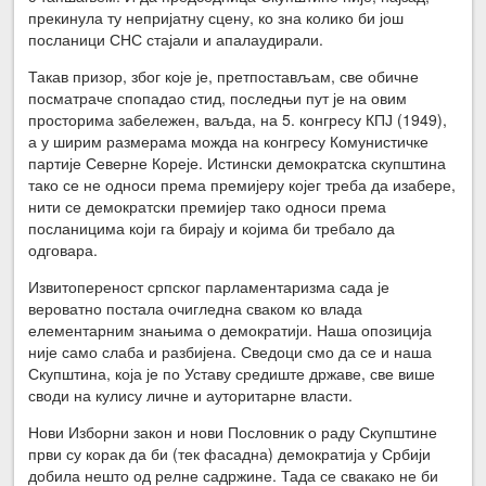
прекинула ту непријатну сцену, ко зна колико би још
посланици СНС стајали и апалаудирали.
Такав призор, због које је, претпостављам, све обичне
посматраче спопадао стид, последњи пут је на овим
просторима забележен, ваљда, на 5. конгресу КПЈ (1949),
а у ширим размерама можда на конгресу Комунистичке
партије Северне Кореје. Истински демократска скупштина
тако се не односи према премијеру којег треба да изабере,
нити се демократски премијер тако односи према
посланицима који га бирају и којима би требало да
одговара.
Извитопереност српског парламентаризма сада је
вероватно постала очигледна сваком ко влада
елементарним знањима о демократији. Наша опозиција
није само слаба и разбијена. Сведоци смо да се и наша
Скупштина, која је по Уставу средиште државе, све више
своди на кулису личне и ауторитарне власти.
Нови Изборни закон и нови Пословник о раду Скупштине
први су корак да би (тек фасадна) демократија у Србији
добила нешто од релне садржине. Тада се свакако не би