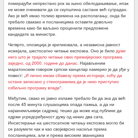
померајући непрестано рок за њено обелодањивање, ипак
не може очекивати да се скупштина састане већ сутрадан.
Ако је већ имао толико времена на располагању, онда би
требало свакако и посланицима оставити довољно
времена како би ваљано проценили предложене
кандидате за министре.
Четврто, опозиција је критиковала, а независна јавност
исмејала, шестосатно читање експозеа. Оно је било
дуже
него што је трајало читање свих премијерских програма
заједно, од 2000. године до данас
. Најављеним
маратонским говором српски канцелар намерио је да уђе у
повест: „
И лично имам обавезу према историји, хоћу да
остане записано у стенограмима да је неко приступио
озбиљно програму владе
“.
Међутим, свако ко јавно излаже требало би да зна да већ
после 45 минута слушаоцима опада пажња, а да ни
најзанимљивији садржај. тешко да може код публике да
одржи усредсређеност дужу од неких два сата.
Инсистирање на шестосатном читању експозеа могло би
се разумети чак и као својеврсно насиље према
посланицима, али и према високим званицама