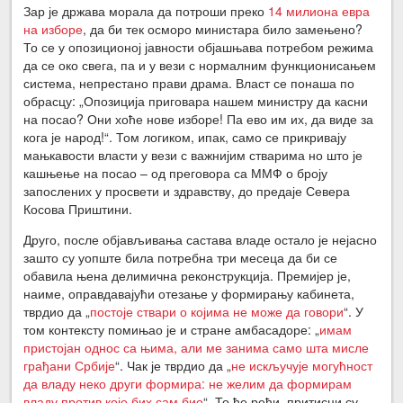
Зар је држава морала да потроши преко
14 милиона евра
на изборе
, да би тек осморо министара било замењено?
То се у опозиционој јавности објашњава потребом режима
да се око свега, па и у вези с нормалним функционисањем
система, непрестано прави драма. Власт се понаша по
обрасцу: „Опозиција приговара нашем министру да касни
на посао? Они хоће нове изборе! Па ево им их, да виде за
кога је народ!“. Том логиком, ипак, само се прикривају
мањкавости власти у вези с важнијим стварима но што је
кашњење на посао – од преговора са ММФ о броју
запослених у просвети и здравству, до предаје Севера
Косова Приштини.
Друго, после објављивања састава владе остало је нејасно
зашто су уопште била потребна три месеца да би се
обавила њена делимична реконструкција. Премијер је,
наиме, оправдавајући отезање у формирању кабинета,
тврдио да „
постоје ствари о којима не може да говори
“. У
том контексту помињао је и стране амбасадоре: „
имам
пристојан однос са њима, али ме занима само шта мисле
грађани Србије
“. Чак је тврдио да „
не искључује могућност
да владу неко други формира: не желим да формирам
владу против које бих сам био
“. То ће рећи, притисци су,