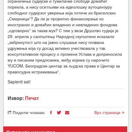
ограничења судијске и тужилачке слободе домаћег
порекла, а нису осетљиви на идеолошку аутоцензуру
слободног судијског уверења која потиче из бриселских
„Смерница“? Да ли је пројектно финансирање из
иностраних и домаћих владиних и невладиних фондова
„одговорно“ за такав мук? С тим у вези Друштво судија је
29. априла у саопштењу Народној скупштини исказало
„забринутост што на јавно слушање нису позвана
удружења која су досад активно учествовала у тзв.
консултативном процесу о промени Устава и доприносила
му и писаним предлозима, међу којима су нарочито
YUCOM, Београдски центар за људска права и Центар за
правосудна истраживања“.
Sapienti sat!
Извор:
Печат
Подели чланак:
Врх странице