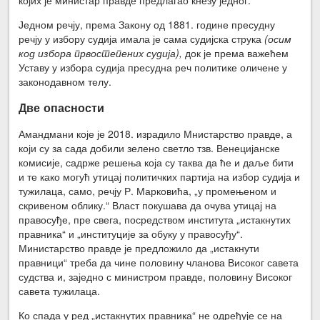
Једном речју, према Закону од 1881. године пресудну
речју у избору судија имала је сама судијска струка
(осим
код избора првостепених судија),
док је према важећем
Уставу у избора судија пресудна реч политике оличене у
законодавном телу.
Две опасности
Амандмани које је 2018. израдило Мнистарство правде, а
који су за сада добили зелено светло тзв. Венецијанске
комисије, садрже решења која су таква да ће и даље бити
и те како могућ утицај политичких партија на избор судија и
тужилаца, само, речју Р. Марковића, „у промењеном и
скривеном облику.“ Власт покушава да очува утицај на
правосуђе, пре свега, посредством института „истакнутих
правника“ и „институције за обуку у правосуђу“.
Министарство правде је предложило да „истакнути
правници“ треба да чине половину чланова Високог савета
судства и, заједно с министром правде, половину Високог
савета тужилаца.
Ко спада у ред „истакнутих правника“ не одређује се на