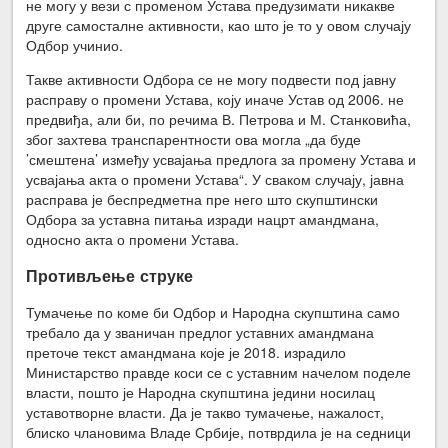
не могу у вези с променом Устава предузимати никакве
друге самосталне активности, као што је то у овом случају
Одбор учинио.
Такве активности Одбора се не могу подвести под јавну
расправу о промени Устава, коју иначе Устав од 2006. не
предвиђа, али би, по речима В. Петрова и М. Станковића,
због захтева транспарентности ова могла „да буде
’смештена’ између усвајања предлога за промену Устава и
усвајања акта о промени Устава“. У сваком случају, јавна
расправа је беспредметна пре него што скупштински
Одбора за уставна питања изради нацрт амандмана,
односно акта о промени Устава.
Противљење струке
Тумачење по коме би Одбор и Народна скупштина само
требало да у званичан предлог уставних амандмана
преточе текст амандмана које је 2018. израдило
Министарство правде коси се с уставним начелом поделе
власти, пошто је Народна скупштина једини носилац
уставотворне власти. Да је такво тумачење, нажалост,
блиско члановима Владе Србије, потврдила је на седници