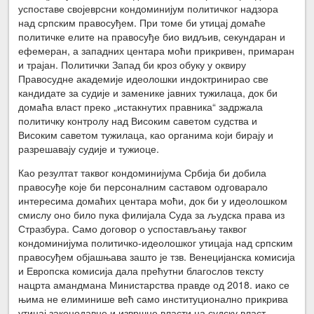
успоставе својеврсни кондоминијум политичког надзора
над српским правосуђем. При томе би утицај домаће
политичке елите на правосуђе био видљив, секундаран и
ефемеран, а западних центара моћи прикривен, примаран
и трајан. Политички Запад би кроз обуку у оквиру
Правосудне академије идеолошки индоктринирао све
кандидате за судије и заменике јавних тужилаца, док би
домаћа власт преко „истакнутих правника“ задржала
политичку контролу над Високим саветом судства и
Високим саветом тужилаца, као органима који бирају и
разрешавају судије и тужиоце.
Као резултат таквог кондоминијума Србија би добила
правосуђе које би персоналним саставом одговарало
интересима домаћих центара моћи, док би у идеолошком
смислу оно било пука филијала Суда за људска права из
Стразбура. Само договор о успостављању таквог
кондоминијума политичко-идеолошког утицаја над српским
правосуђем објашњава зашто је тзв. Венецијанска комисија
и Европска комисија дала прећутни благослов тексту
нацрта амандмана Министарства правде од 2018. иако се
њима не елиминише већ само институционално прикрива
утицај законодавне и извршне власти на судску власт.