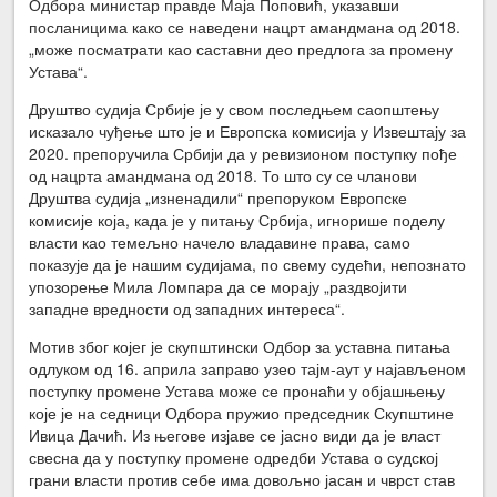
Одбора министар правде Маја Поповић, указавши
посланицима како се наведени нацрт амандмана од 2018.
„може посматрати као саставни део предлога за промену
Устава“.
Друштво судија Србије је у свом последњем саопштењу
исказало чуђење што је и Европска комисија у Извештају за
2020. препоручила Србији да у ревизионом поступку пође
од нацрта амандмана од 2018. То што су се чланови
Друштва судија „изненадили“ препоруком Европске
комисије која, када је у питању Србија, игнорише поделу
власти као темељно начело владавине права, само
показује да је нашим судијама, по свему судећи, непознато
упозорење Мила Ломпара да се морају „раздвојити
западне вредности од западних интереса“.
Мотив због којег је скупштински Одбор за уставна питања
одлуком од 16. априла заправо узео тајм-аут у најављеном
поступку промене Устава може се пронаћи у објашњењу
које је на седници Одбора пружио председник Скупштине
Ивица Дачић. Из његове изјаве се јасно види да је власт
свесна да у поступку промене одредби Устава о судској
грани власти против себе има довољно јасан и чврст став