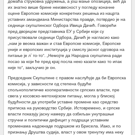
домаћа струковна удружења, а још мање опозиција, већ да
их знатно више брине неизвесност у погледу коначне
оцене Европске комисије конкретних решења из нацрта
уставних амандмана Министарства правде, потврдио је на
седници скупштинског Одбора Ивица Дачић. Говорећи
пред двојицом представника ЕУ у Србији који су
присуствовали седници Одбора, Дачић је нагласио како
„нам је веома важан и став Европске комисије, Европске
уније и европских институција у смислу јасног одговора на
питање је л’ то-то“. „Немојте да Народна скупштина ради
посао за који ће пред крај посла неко казати како то ипак
није то“, закључио је он.
Председник Скупштине с правом наслућује да би Европска
комисија, у зависности од степена будуће
спољнополитичке кооперативности српских власти, пре
свега у косовско-метохијском питању, могла у блиској
будућности да употреби уставне промене као средство
притиска на руководство Србије. Истовремено, и српске
власти показују јасну намеру да озбиљан унутрашњи
стручни и политички дефицит у подршци уставним
променама надокнаде подршком из Брисела. Иако, и по
признању Друштва судија, власт у овом тренутку има неку