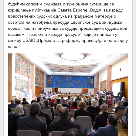
будућим српским судијама и тужиоцима сугерише се
коришћење публикације Савета Европе „Водич за израду
првостепених судских одлука из грађанске материје с
освртом на навођења пресуда Европског суда за људска
права“, као и приручника за судије прекршајних судова под
називом „Правилна израда пресуде“, који је написан у
оквиру USAID „Пројекта за реформу правосуђа и одговорну
власт“.