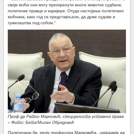
своје моћи они могу преокренути многе животне судбине,
политичке правце и каријере. Отуда настојање политичких
моћника, како год се представљали, да држе судове и
тужилаштва под собом.“
Проф.др Ратко Марковић, специјалиста уставног права
– Фото: Бета/Милан Обрадовић
Политичари би, речју професора Марковића, „најрадије да