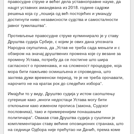
правосудне струке и већег дела уставноправне науке, да
нацрт уставних амандмана из 2018. године садржи
решења која су „лошија од већ постојећих и умањују
достигнути ниво независности судства и самосталности
јавног тужилаштва“.
Противљење правосудне струке кулминирало је у ставу
Друштва судија Србије, с којим је ових дана упозната
Народна скупштина, да „Устав не треба сада мењати и с
обзиром на значај друштвених промена које су везане за
промену Устава, потребу да се постигне што шира
сагласност о променама, и на сложеност процедуре, која
мора бити пажљиво осмишљена и спроведена, што
захтева дужи временски период, те је не треба орочавати,
нарочито не на кратак рок до следећих избора“.
Имајући то у виду, Друштво судија у истом саопштењу
сугерише како „многи недостаци Устава могу бити
отклоњени како изменом прописа (закона, Судског
пословника), тако и примеренијим понашањем
политичара“. Овакав став Друштва судија у суштини је
комплементаран ставу већине опозиционих странака, што
на седници Одбора није прећутао ни Дачић, према коме