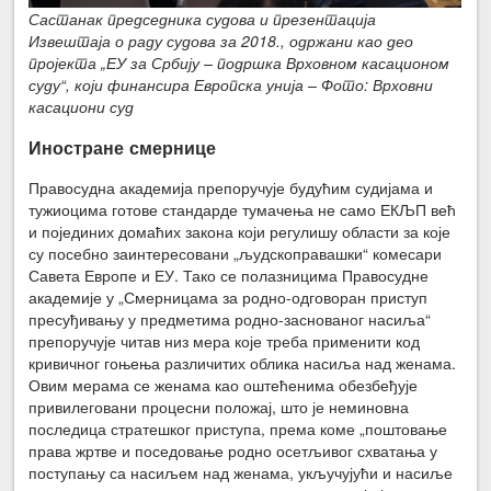
Састанак председника судова и презентација
Извештаја о раду судова за 2018., одржани као део
пројекта „ЕУ за Србију – подршка Врховном касационом
суду“, који финансира Европска унија – Фото: Врховни
касациони суд
Иностране смернице
Правосудна академија препоручује будућим судијама и
тужиоцима готове стандарде тумачења не само ЕКЉП већ
и појединих домаћих закона који регулишу области за које
су посебно заинтересовани „људскоправашки“ комесари
Савета Европе и ЕУ. Тако се полазницима Правосудне
академије у „Смерницама за родно-одговоран приступ
пресуђивању у предметима родно-заснованог насиља“
препоручује читав низ мера које треба применити код
кривичног гоњења различитих облика насиља над женама.
Овим мерама се женама као оштећенима обезбеђује
привилеговани процесни положај, што је неминовна
последица стратешког приступа, према коме „поштовање
права жртве и поседовање родно осетљивог схватања у
поступању са насиљем над женама, укључујући и насиље