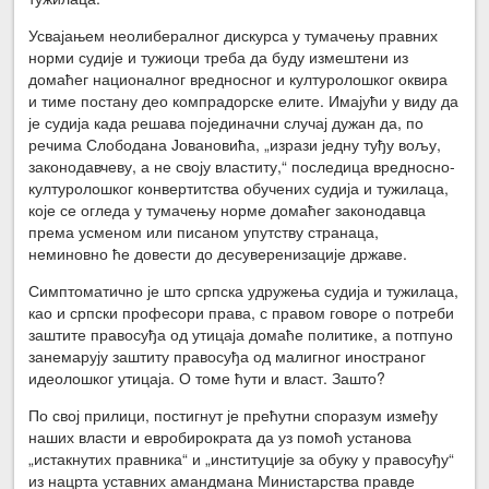
Усвајањем неолибералног дискурса у тумачењу правних
норми судије и тужиоци треба да буду измештени из
домаћег националног вредносног и културолошког оквира
и тиме постану део компрадорске елите. Имајући у виду да
је судија када решава појединачни случај дужан да, по
речима Слободана Јовановића, „изрази једну туђу вољу,
законодавчеву, а не своју властиту,“ последица вредносно-
културолошког конвертитства обучених судија и тужилаца,
које се огледа у тумачењу норме домаћег законодавца
према усменом или писаном упутству странаца,
неминовно ће довести до десуверенизације државе.
Симптоматично је што српска удружења судија и тужилаца,
као и српски професори права, с правом говоре о потреби
заштите правосуђа од утицаја домаће политике, а потпуно
занемарују заштиту правосуђа од малигног иностраног
идеолошког утицаја. О томе ћути и власт. Зашто?
По свој прилици, постигнут је прећутни споразум између
наших власти и евробирократа да уз помоћ установа
„истакнутих правника“ и „институције за обуку у правосуђу“
из нацрта уставних амандмана Министарства правде