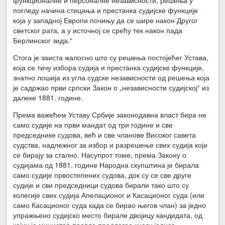
погледу начина стицања и престанка судијске функције
која у западној Европи почињу да се шире након Другог
светског рата, а у источној се срећу тек након пада
Берлинског зида.“
Стога је заиста жалосно што су решења постојећег Устава,
која се тичу избора судија и престанка судијске функције,
знатно лошија из угла судске независности од решења која
је садржао први српски Закон о „независности судијској“ из
далеке 1881. године.
Према важећем Уставу Србије законодавна власт бира не
само судије на први мандат од три године и све
председнике судова, већ и све чланове Високог савета
судства, надлежног за избор и разрешење свих судија који
се бирају за стално. Насупрот томе, према Закону о
судијама од 1881. године Народна скупштина је бирала
само судије првостепених судова, док су се све друге
судије и сви председници судова бирали тако што су
колегије свих судија Апелационог и Касационог суда (или
само Касационог суда када се бирао његов члан) за једно
упражњено судијско место бирале двојицу кандидата, од
којих је министар правде предлагао кнезу једног.