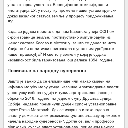
уставотворна улога тзв. Венецијанске комисије, као и
институција ЕУ, у поступку промене нашег устава крунски
доказ вазалног статуса земље у процесу придруживања
ЕУ.
Када се једном пристало да нам Европска унија ССП-ом
скроји границе земље, противуставно ампутирајући из
њеног састава Косово и Метохију, зашто се данас та иста
Унија не би политички поигравала с уставним уређењем
нашег правосуђа? И све то у земљи у којој је судска
независност била гарантована још далеке 1354. године.
Позивање на народну сувереност
Зашто је важно да се елиминише или макар смањи на
најмању могућу меру утицај извршне и законодавне власти
у поступку избора судија и тужилаца кристално јасно је
објаснио 2018. године, на једном скупу Друштва судија
Србије, недавно преминули доајен српске уставноправне
науке Ратко Марковић. Док се извршна и законодавна
власт у демократским режимима „установљавају применом
начела народне суверености“, дотле се, вели професор
Марковић, судска власт установљава „применом начела