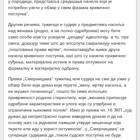
у породици, представља средишња начела која је
потребно узети у обзир у свим фазама кривичног
поступка“.
Другим речима, тужиоци и судије у предметима насиља
над женама (родно, а не полно одређеним) могу бити
само особе које су усвојиле „џендер“ идеологију, а то, пре
свега, доказују тиме што до апсолута сакрализују начело
„поштовања права жртве“, поништавајући њиме друга
начела кривичног поступка, као што су начела правичног
суђења, материјалне истине и права оптуженог на
формалну и материјалну одбрану.
Према „Смерницама“ тужилац или судија не сме да узме у
обзир било који доказ који терети „жену, жртву насиља, а
не мушког починиоца“, пошто би тиме испољио
приврженост родном стереотипу, који „женама приписује
одређене карактеристике и улоге које су утврђене и
ограничене њиховим полом“. Иако је према чл. 16 ЗКП „суд
дужан да непристрасно оцени изведене доказе и да на
основу њих са једнаком пажњом утврди чињенице које
терете или иду у корист оптуженом“, у „Смерницама“ се
сугерише судијама да „током судског поступка не буде