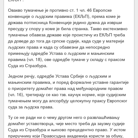
Овакво тумачење је противно ст. 1 чл. 46 Европске
конвенције о људским правима (ЕКЉП), према коме је
држава потписница Конвенције једино дужна да изврши
пресуду у спору у коме је била странка. Такво екстензивно
тумачење обавеза државе које проистичу из ЕКЉП треба
да доведе до тога да српске судије, када суде у материји
људских права и када су обавезни да непосредно
примењују одредбе Устава о људским и мањинским
правима (чл. 18), ове одредбе тумаче у складу с праксом
Суда из Стразбура.
Једном речју, одредбе Устава Србије о људским и
мањинским правима, и поред формалне уставне гарантије
о приоритету домаћег права над међународним правом
(чл. 16), третирају се као тзв. каучук норме, које судијским
тумачењем могу да апсорбују целокупну праксу Европског
суда за људска права.
Ту се не ради ни о чему другом него о развлашћивању
домаћег уставотворца, чије место треба да заузму судије
Суда из Стразбура и њихово прецедентно право. У истом
приручнику који Правосудна академија користи за обуку,