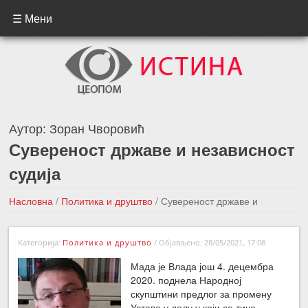
☰ Мени
Аутор:
Зоран Чворовић
Сувереност државе и независност
судија
Насловна
/
Политика и друштво
/
Сувереност државе и
независност судија
Категорија:
Политика и друштво
/
Објављено: 28/05/2021, 17:08
←Претходна вест
Следећа вест →
Мада је Влада још 4. децембра
2020. поднела Народној
скупштини предлог за промену
Устава у делу у који се тиче