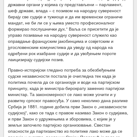
државни органи у којима су представљени – парламент,
шеф државе, влада – с позивом на народну сувереност
бирају све судије и тужиоце и да им временски ограниче
мандат, не би ли се у њима уместо професионалног
формирао послушнички дух.“ Ваља се присетити да је
управо позивање на народну сувереност служило као
оправдање француским јакобинцима и совјетским и
југословенским комунистима да уведу од народа на
одређени рок изабране судије и да увођењем пороте
лаицизирају судијски позив.
Правно-историјски гледано потреба за обезбеђењем
судске независности постала је очигледна тек када је
политика почела да се организује и води на партијском
принципу, када је министра-бирократу заменио партијски
министар. Та закономерност се лако може уочити и у
развитку српског правосуђа. У само неколико дана разлике
Србија је 1881. године добила први Закон о „независности
судијској“, како се тада с правом називао Закон о судијама,
и први Закон о удружењима и зборовима, с којим је у
земљи започело партијско организовање. Свестан
опасности да партизанство из политике лако може да се
прелије у судство, посланик Стојан Павловић је тада за