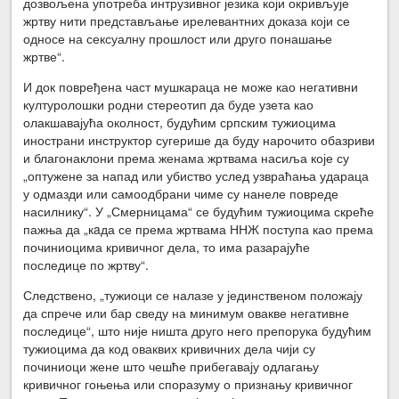
дозвољена употреба интрузивног језика који окривљује
жртву нити представљање ирелевантних доказа који се
односе на сексуалну прошлост или друго понашање
жртве“.
И док повређена част мушкараца не може као негативни
културолошки родни стереотип да буде узета као
олакшавајућа околност, будућим српским тужиоцима
инострани инструктор сугерише да буду нарочито обазриви
и благонаклони према женама жртвама насиља које су
„оптужене за напад или убиство услед узвраћања удараца
у одмазди или самоодбрани чиме су нанеле повреде
насилнику“. У „Смерницама“ се будућим тужиоцима скреће
пажња да „кaда се према жртвама ННЖ поступа као према
починиоцима кривичног дела, то има разарајуће
последице по жртву“.
Следствено, „тужиоци се налазе у јединственом положају
да спрече или бар сведу на минимум овакве негативне
последице“, што није ништа друго него препорука будућим
тужиоцима да код оваквих кривичних дела чији су
починиоци жене што чешће прибегавају одлагању
кривичног гоњења или споразуму о признању кривичног