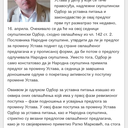
правосуђа, надлежни скупштински
Одбор за уставна питања и
законодавство је овај предлог
први пут разматрао тек недавно,
16. априла. Очекивало се да ће на овој седници
скупштински Одбор, сходно овлашћењу из чл. 142 ст. 2.
Пословника Народне скупштине, утврдити да ли је предлог
за промену Устава поднет од стране овлашћеног
предлагача и у прописаној форми, да би потом о предлогу
одлучивала Народна скупштина. Уместо тога, Одбор је
само констатовао да је Народна скупштина примила
предлог за промену Устава, а седница је завршена
доношењем одлуке о покретању активности у поступку
промене Устава.
Оваквом је одлуком Одбор за уставна питања изашао из
оквира оних овлашћења којa има у првој фази ревизионог
поступка – фази подношења и усвајања предлога за
промену Устава. У овој фази поступка за промену Устава
Одбор за уставна питања, као и Народна скупштина,
стриктно су везани предлогом овлашћеног предлагача,
како је то својевремено приметио Ратко Марковић, па стога