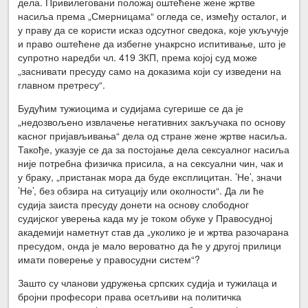
дела. Привилеговани положај оштећене жене жртве
насиља према „Смерницама“ огледа се, између осталог, и
у праву да се користи исказ одсутног сведока, које укључује
и право оштећене да избегне унакрсно испитивање, што је
супротно наредби чл. 419 ЗКП, према којој суд може
„заснивати пресуду само на доказима који су изведени на
главном претресу“.
Будућим тужиоцима и судијама сугерише се да је
„недозвољено извлачење негативних закључака по основу
касног пријављивања“ дела од стране жене жртве насиља.
Такође, указује се да за постојање дела сексуалног насиља
није потребна физичка присила, а на сексуални чин, чак и
у браку, „пристанак мора да буде експлицитан. ’Не’, значи
’Не’, без обзира на ситуацију или околности“. Да ли ће
судија заиста пресуду донети на основу слободног
судијског уверења када му је током обуке у Правосудној
академији наметнут став да „уколико је и жртва разочарана
пресудом, онда је мало вероватно да ће у другој прилици
имати поверење у правосудни систем“?
Зашто су чланови удружења српских судија и тужилаца и
бројни професори права осетљиви на политичка