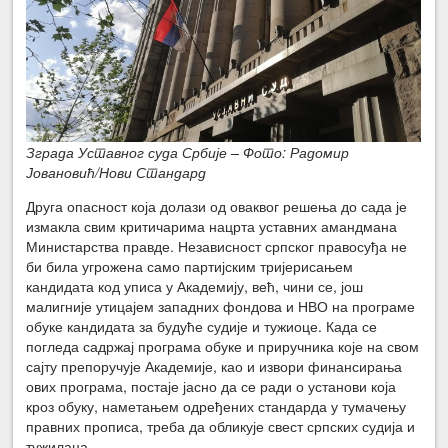
Зграда Уставног суда Србије – Фото: Радомир
Јовановић/Нови Стандард
Друга опасност која долази од оваквог решења до сада је
измакла свим критичарима нацрта уставних амандмана
Министарства правде. Независност српског правосуђа не
би била угрожена само партијским тријерисањем
кандидата код уписа у Академију, већ, чини се, још
малигније утицајем западних фондова и НВО на програме
обуке кандидата за будуће судије и тужиоце. Када се
погледа садржај програма обуке и приручника које на свом
сајту препоручује Академије, као и извори финансирања
ових програма, постаје јасно да се ради о установи која
кроз обуку, наметањем одређених стандарда у тумачењу
правних прописа, треба да обликује свест српских судија и
тужилаца.