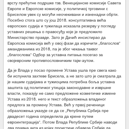
врсту прећутне подршке тзв. Венецијанске комисије Савета
Европе и Европске комисије, у политичкој трговини с
Бриселом увек су могући неочекивани и изненадни обрти.
Посебно стога што су још 2018. консултативна већа
европских судија и тужилаца исказала резерву у погледу
уставних решења о правосуђу које је предложило
Министарство правде. Зато је Дачић инсистирао да
Европска комисија већ у овој фази да изричити „благослов“
амандманима из 2018, па је због чекања таквог
„благослова“ Одбор за уставна питања посегао за
својеврсним противпословничким тајм-аутом.
Да је Влада у посао промене Устава ушла пре свега како
би испунила захтеве Брисела, а не зато што је сматрала да
је нашим судијама и тужиоцима потребна боља уставна
заштита од политичког утицаја законодавне и извршне
власти, показују не само предложене козметичке измене
Устава из 2018. него и текст образложења владиног
предлога за промену Устава. Већ у првој реченици
образложења указује се да се „Република Србија пре
двадесет година определила да крене путем
евроинтеграција“. Потом Влада Републике Србије наводи
два правна акта из којих проистиче обавеза Србије да