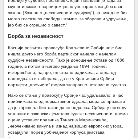
скупштинском говорницом јасно упозорио како „без овог
закона (Закона о „независности судијској“), ја никад не бих
могао гласати за слободу штампе, за зборове и удружења,
јер бих се огрешио о савест.“
Борба за независност
Каснији развитак правосуђа Краљевине Србије није био
ништа друго него борба партијског начела с начелом
судијске независности. Тако је доношење Устава од 1888.
године, а потом и његово укидање 1894. године,
искоришћено, најпре, од стране радикала, а онда од
напредњака и либерала, да се у Краљевини Србији
партијски „пречисти“ формалноправно независно судство.
Иако се стање у правосуђу Србије час удаљавало, а час
приближавало од нормативног идеала, мора се признати
да је тај идеал био такав да се ондашња Србија у погледу
уставних и законских јемстава судске независности, према
оцени уставног правника Танасија Маринковића,
„неочекивано винула и изнад највиших европских узора,
усвајајући, поред уобичајеног корпуса јемстава
функционалне и персоналне независности, решења у