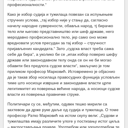
професионалности.“
Како је избор судија и тужилаца повезан са испуњењем
стручних услова, „тај избор није у стању да, сагласно
начелу народне суверености, обавља народ, тј бирачко
тело или његово представништво или шеф државе, него
меродавно професионално тело, јер само оно може
вредновати услов пресудан за тај избор – стручност
пријављених кандидата.“ Зато „судска власт треба сама
себе да бира“, а уколико би се „ипак избор поверио шефу
државе или законодавном телу онда се он не би могао
обавити без предлога судске власти“, закључио је том
приликом професор Марковић. Истовремено је објаснио
да је такав збор носилаца правосудних функција условљен
тиме што носиоци извршне и законодавне власти црпе
легитимитет из поверења већине народа, а носиоци судске
власти из поверења правничке струке.
Политичари су се, међутим, одувек тешко мирили са
захтевом да држе руке даље од судија и тужилаца. О томе
професор Ратко Марковић на истом скупу вели: „Судови и
тужилаштва имају различите улоге у постизању истог циља
– васпостављања правде. Употребом или злоупотребом те