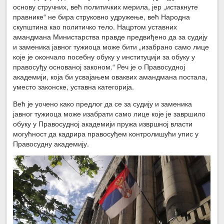
основу стручних, већ политичких мерила, јер „истакнуте
правнике“ не бира струковно удружење, већ Народна
скупштина као политичко тело. Нацртом уставних
амандмана Министарства правде предвиђено да за судију
и заменика јавног тужиоца може бити „изабрано само лице
које је окончало посебну обуку у институцији за обуку у
правосуђу основаној законом.“ Реч је о Правосудној
академији, која би усвајањем оваквих амандмана постала,
уместо законске, уставна категорија.
Већ је уочено како предлог да се за судију и заменика
јавног тужиоца може изабрати само лице које је завршило
обуку у Правосудној академији пружа извршној власти
могућност да кадрира правосуђем контролишући упис у
Правосудну академију.