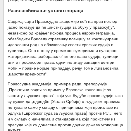
Развлашћивање уставотвораца
Садржај сајта Правосудне академије већ на први поглед
јасно показује да ће „институција за обуку у правосуђу“,
независно од крајњег исхода процеса евроинтеграција,
обезбедити Бриселу стратешку позицију за континуирани
идеолошки рад на обликовању свести српских судија и
тужилаца. Оно што су у време конзумеризма и вулгарног
материјализма „заборавиле“ многе наше судије, тужиоци,
али и професори права, одлично знају западни центри
моћи – правне норме припадају, речју Томе Живановића,
„царству вредности“.
Правосудна академија, примера ради, препоручује
„Практични водич за примену Европске конвенције за
заштиту људских права“, који учи будуће српске судије како
су дужни да „одредбе (Устава Србије) о људским правима
не тумаче само у складу с принципима који произлазе из
одлука (Европског суда за људска права) против РС… него
и у складу с начелима и стандардима који проистичу из
пресуда које су донесене против других држава уговорница
ЕКЉП“.