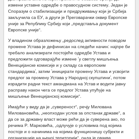
измени уставне одредбе о правосудном систему. Један је
Споразум о стабилизацији и придруживању који је Србија
закључила са ЕУ, а други је Преговарачки оквир Европске
уније за Републику Србију који „представља документ
Европске уније“.
У владином образложењу „редослед активности поводом
промене Устава је дефинисан на следећи начин: најпре би
требало анализирати постојеће одредбе Устава и
предложити одговарајуће измене ’у светлу мишљења
Венецијанске комисије и у складу са европским
стандардима’, затим ’иницирати промену Устава и усвојити
предлог за промену Устава у Народној скупштини’, потом
израдити радни текст амандмана на Устав и водити јавну
расправу након чега се предлог Устава упућује на
мишљење Венецијанској комисији“.
Имајући у виду да је „сувереност“, речју Милована
Миловановића, „неопходан услов за опстанак државе“, а
да се за државну власт може рећи да је суверена ако, по
речима Р. Марковића, „одлучује о условима под којима
постоје и о начинима на којима функционишу субјекти и
организације на њеној територији“, онда је оваква