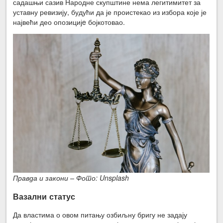
садашњи сазив Народне скупштине нема легитимитет за
уставну ревизију, будући да је проистекао из избора које је
највећи део опозицијe бојкотовао.
Правда и закони – Фото: Unsplash
Вазални статус
Да властима о овом питању озбиљну бригу не задају