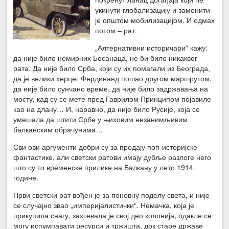
укинути глобализацију и заменити
је општом мобилизацијом. И одмах
потом – рат.
„Алтернативни историчари“ кажу:
да није било немирних Босанаца, не би било никаквог
рата. Да није било Срба, који су их помагали из Београда,
да је велики херцег Фердинанд пошао другом маршрутом,
да није било сунчано време, да није било задржавања на
мосту, кад су се мете пред Гаврилом Принципом појавиле
као на длану… И, наравно, да није било Русије, која се
умешала да штити Србе у њиховим незанимљивим
балканским обрачунима…
Сви ови аргументи добри су за продају поп-историјске
фантастике, али светски ратови имају дубље разлоге него
што су то временске прилике на Балкану у лето 1914.
године.
Први светски рат вођен је за поновну поделу света, и није
се случајно звао „империјалистички“. Немачка, која је
прикупила снагу, захтевала је свој део колонија, одакле се
могу испумпавати ресурси и тржишта, док старе државе