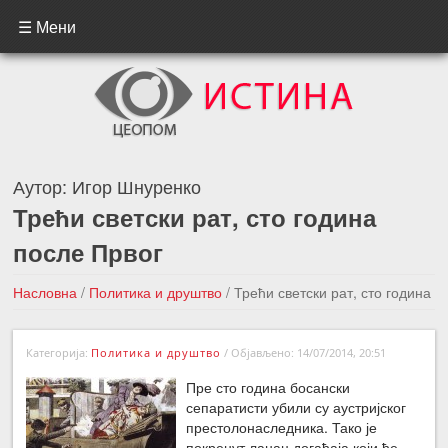
☰ Мени
Аутор:
Игор Шнуренко
Трећи светски рат, сто година
после Првог
Насловна
/
Политика и друштво
/
Трећи светски рат, сто година
после Првог
Категорија:
Политика и друштво
/
Објављено: 14/07/2014, 20:51
←Претходна вест
Следећа вест →
Пре сто година босански
сепаратисти убили су аустријског
престолонаследника. Тако је
покренут ланац догађаја који ће