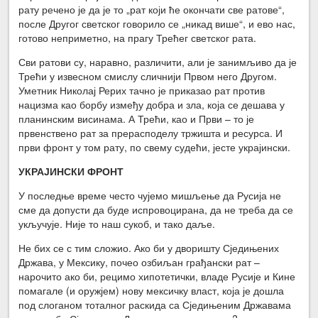
рату речено је да је то „рат који ће окончати све ратове“,
после Другог светског говорило се „никад више“, и ево нас,
готово неприметно, на прагу Трећег светског рата.
Сви ратови су, наравно, различити, али је занимљиво да је
Трећи у извесном смислу сличнији Првом него Другом.
Уметник Николај Рерих тачно је приказао рат против
нацизма као борбу између добра и зла, која се дешава у
планинским висинама. А Трећи, као и Први – то је
првенствено рат за прерасподелу тржишта и ресурса. И
први фронт у том рату, по свему судећи, јесте украјински.
УКРАЈИНСКИ ФРОНТ
У последње време често чујемо мишљење да Русија не
сме да допусти да буде испровоцирана, да не треба да се
укључује. Није то наш сукоб, и тако даље.
Не бих се с тим сложио. Ако би у дворишту Сједињених
Држава, у Мексику, почео озбиљан грађански рат –
нарочито ако би, рецимо хипотетички, владе Русије и Кине
помагале (и оружјем) нову мексичку власт, која је дошла
под слоганом тоталног раскида са Сједињеним Државама