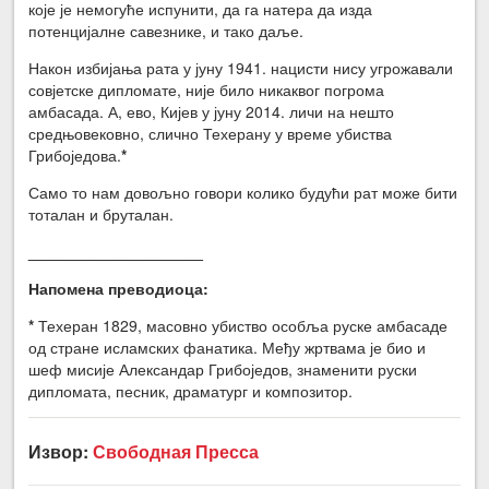
које је немогуће испунити, да га натера да изда
потенцијалне савезнике, и тако даље.
Након избијања рата у јуну 1941. нацисти нису угрожавали
совјетске дипломате, није било никаквог погрома
амбасада. А, ево, Кијев у јуну 2014. личи на нешто
средњовековно, слично Техерану у време убиства
Грибоједова.
*
Само то нам довољно говори колико будући рат може бити
тоталан и бруталан.
____________________
Напомена преводиоца:
*
Техеран 1829, масовно убиство особља руске амбасаде
од стране исламских фанатика. Међу жртвама је био и
шеф мисије Александар Грибоједов, знаменити руски
дипломата, песник, драматург и композитор.
Извор:
Свободная Пресса