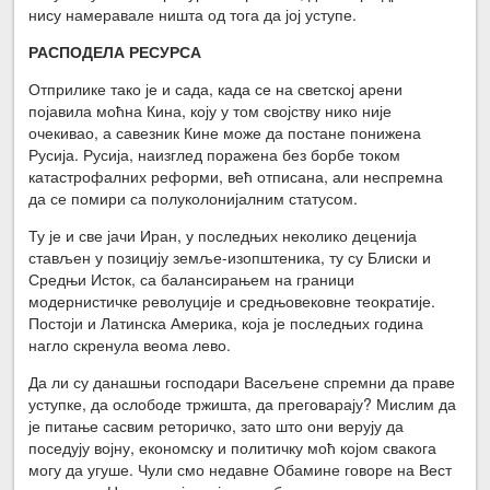
нису намеравале ништа од тога да јој уступе.
РАСПОДЕЛА РЕСУРСА
Отприлике тако је и сада, када се на светској арени
појавила моћна Кина, коју у том својству нико није
очекивао, а савезник Кине може да постане понижена
Русија. Русија, наизглед поражена без борбе током
катастрофалних реформи, већ отписана, али неспремна
да се помири са полуколонијалним статусом.
Ту је и све јачи Иран, у последњих неколико деценија
стављен у позицију земље-изопштеника, ту су Блиски и
Средњи Исток, са балансирањем на граници
модернистичке револуције и средњовековне теократије.
Постоји и Латинска Америка, која је последњих година
нагло скренула веома лево.
Да ли су данашњи господари Васељене спремни да праве
уступке, да ослободе тржишта, да преговарају? Мислим да
је питање сасвим реторичко, зато што они верују да
поседују војну, економску и политичку моћ којом свакога
могу да угуше. Чули смо недавне Обамине говоре на Вест