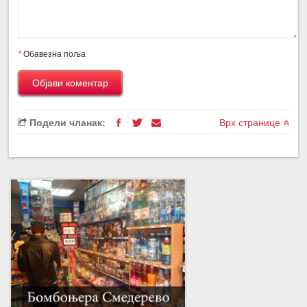
*
Обавезна поља
Подели чланак:
Врх странице