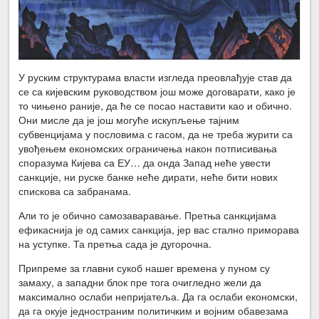
У руским структурама власти изгледа преовлађује став да
се са кијевским руководством још може договарати, како је
то чињено раније, да ће се посао наставити као и обично.
Они мисле да је још могуће искупљење тајним
субвенцијама у пословима с гасом, да не треба журити са
увођењем економских ограничења након потписивања
споразума Кијева са ЕУ… да онда Запад неће увести
санкције, ни руске банке неће дирати, неће бити нових
спискова са забранама.
Али то је обично самозаваравање. Претња санкцијама
ефикаснија је од самих санкција, јер вас стално приморава
на уступке. Та претња сада је дугорочна.
Припреме за главни сукоб нашег времена у пуном су
замаху, а западни блок пре тога очигледно жели да
максимално ослаби непријатеља. Да га ослаби економски,
да га окује једностраним политичким и војним обавезама