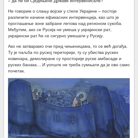
– да ли би Сједињене Државе интервенисале?
Не говорим о слању војске у степе Украјине – постоје
различити начини ефикасних интервенција, као што је
проглашење зоне забране летова над регионом сукоба.
Међутим, ако се Русија не умеша у украјински рат,
украјински рат ће се сигурно умешати у Русију.
Ако не затварамо очи пред чињеницама, то се већ догађа.
Ту је паљба по руској територији, ту су убиства руских
новинара, демолиране су просторије руске амбасаде и
руских банака… И уопште не треба сумњати да је ово само
почетак.