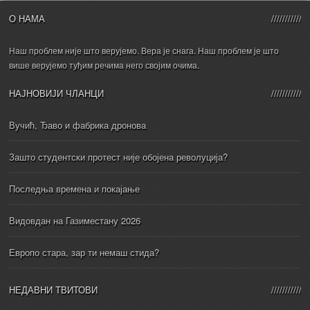
О НАМА
Наш проблем није што верујемо. Вера је снага. Наш проблем је што
више верујемо туђим речима него својим очима.
НАЈНОВИЈИ ЧЛАНЦИ
Вучић, Ђаво и фабрика дронова
Зашто студентски протест није обојена револуција?
Последња времена и покајање
Видовдан на Газиместану 2026
Европо стара, зар ти немаш стида?
НЕДАВНИ ТВИТОВИ