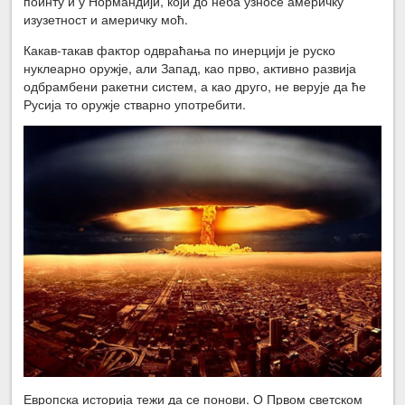
поинту и у Нормандији, који до неба узносе америчку
изузетност и америчку моћ.
Какав-такав фактор одвраћања по инерцији је руско
нуклеарно оружје, али Запад, као прво, активно развија
одбрамбени ракетни систем, а као друго, не верује да ће
Русија то оружје стварно употребити.
Европска историја тежи да се понови. О Првом светском