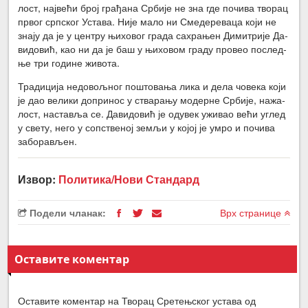
лост, нај­ве­ћи број гра­ђа­на Ср­би­је не зна где по­чи­ва тво­рац
пр­вог срп­ског Уста­ва. Ни­је ма­ло ни Сме­де­ре­ва­ца ко­ји не
зна­ју да је у цен­тру њи­хо­вог гра­да са­хра­њен Ди­ми­три­је Да­
ви­до­вић, као ни да је баш у њи­хо­вом гра­ду про­вео по­след­
ње три го­ди­не жи­во­та.
Тра­ди­ци­ја не­до­вољ­ног по­што­ва­ња ли­ка и де­ла чо­ве­ка ко­ји
је дао ве­ли­ки до­при­нос у ства­ра­њу мо­дер­не Ср­би­је, на­жа­
лост, на­ста­вља се. Да­ви­до­вић је од­у­век ужи­вао ве­ћи углед
у све­ту, не­го у соп­стве­ној зе­мљи у ко­јој је умро и по­чи­ва
за­бо­ра­вљен.
Извор:
Политика/Нови Стандард
Подели чланак:
Врх странице
Оставите коментар
Оставите коментар на Творац Сретењског устава од