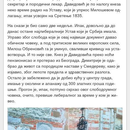
се­кре­тар и по­ро­дич­ни ле­кар. Да­ви­до­вић је по на­ло­гу кне­за
не­ко вре­ме ра­дио на Уста­ву, ко­ји је упр­кос Ми­ло­ше­вом од­
ла­га­њу, ипак усво­јен на Сре­те­ње 1835.
На сна­зи је био са­мо две не­де­ље. Ипак, до­вољ­но да до
да­нас оста­не нај­ли­бе­рал­ни­ји Устав ко­ји је Ср­би­ја има­ла.
Упра­во због сло­бо­да ко­је је овај нај­ви­ши до­ку­мент да­вао
обич­ном чо­ве­ку, а под при­ти­ском ве­ли­ких европ­ских си­ла,
Ми­лош Обре­но­вић га је уки­нуо, сва­лив­ши кри­ви­цу на уста­
во­твор­ца. И то ни­је све. Кнез је Да­ви­до­ви­ћа пре­ко но­ћи
пен­зи­о­ни­сао и про­те­рао из Бе­о­гра­да. Ди­ми­три­је је ода­
брао да жи­вот са по­ро­ди­цом на­ста­ви у Сме­де­ре­ву, ка­ко је
из­ја­вио, због ле­по­те пре­де­ла и здрав­стве­них раз­ло­га.
Оста­ло је за­бе­ле­же­но да је до­био ку­ћу у цен­тру гра­да,
има­ње у око­ли­ни и апа­на­жу од 300 злат­них гро­ша го­ди­
шње. Про­гон је, ипак, пот­пу­но скр­хао овог сло­бо­до­ум­ног
чо­ве­ка, очи­то, пре­ви­ше ли­бе­рал­ног за вре­ме у ком је жи­
вео.