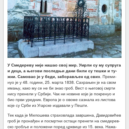
У Сме­де­ре­ву ни­је на­шао свој мир. Умр­ли су му су­пру­га
и де­ца, а ње­го­ви по­след­њи да­ни би­ли су те­шки и ту­
жни. Са­мо­вао је у бе­ди, за­бо­ра­вљен од свих
. Пре­ми­
нуо је у 48. го­ди­ни, 25. мар­та 1838. Са­хра­њен је на свом
има­њу, ка­ко му се не би знао гроб. Вест о ње­го­вој смр­ти
ни­су пре­не­ли у Ср­би­ји. Чак ни но­ви­не ко­је је по­кре­нуо и
био пр­ви уред­ник. Евро­па је о ово­ме са­зна­ла из ли­сто­ва
ко­је су Ср­би из Угар­ске из­да­ва­ли у Пе­шти.
Тек ка­да је Ми­ло­ше­ва стра­хо­вла­да за­вр­ше­на, Да­ви­до­ви­ћев
гроб је про­на­ђен и по­смрт­ни оста­ци пре­не­ти на сме­де­рев­
ско гро­бље и по­ло­же­ни по­ред цр­кви­це из 15. ве­ка. На­жа­