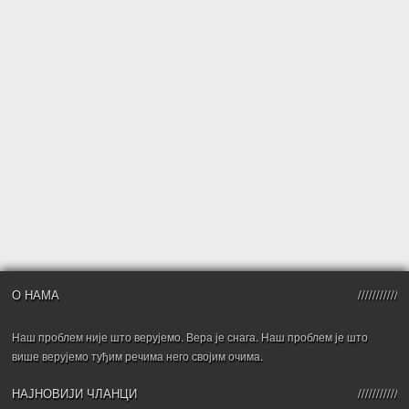
О НАМА
Наш проблем није што верујемо. Вера је снага. Наш проблем је што
више верујемо туђим речима него својим очима.
НАЈНОВИЈИ ЧЛАНЦИ