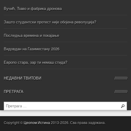
Вучић, Ђаво и фабрика дронова
Зашто студентски протест није обојена револуција?
Последња времена и покајање
Видовдан на Газиместану 2026
Европо стара, зар ти немаш стида?
НЕДАВНИ ТВИТОВИ
ПРЕТРАГА
Copyright ©
Цеопом Истина
2013-2026. Сва права задржана.