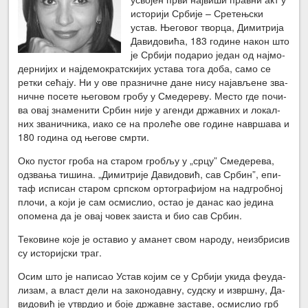
исто­ри­ји Ср­би­је – Сре­тењ­ски
устав. Ње­го­вог твор­ца, Ди­ми­три­ја
Да­ви­до­ви­ћа, 183 го­ди­не на­кон што
је Ср­би­ји по­да­рио је­дан од нај­мо­
дер­ни­јих и нај­де­мо­крат­ски­јих уста­ва то­га до­ба, са­мо се
рет­ки се­ћа­ју. Ни у ове пра­знич­не да­не ни­су на­ја­вље­не зва­
нич­не по­се­те ње­го­вом гро­бу у Сме­де­ре­ву. Ме­сто где по­чи­
ва овај зна­ме­ни­ти Ср­бин ни­је у аген­ди др­жав­них и ло­кал­
них зва­нич­ни­ка, иако се на про­ле­ће ове го­ди­не на­вр­ша­ва и
180 го­ди­на од ње­го­ве смр­ти.
Око пу­стог гро­ба на ста­ром гро­бљу у „ср­цу” Сме­де­ре­ва,
од­зва­ња ти­ши­на. „Ди­ми­три­је Да­ви­до­вић, сав Ср­бин”, епи­
таф ис­пи­сан ста­ром срп­ском ор­то­гра­фи­јом на над­гроб­ној
пло­чи, а ко­ји је сам осми­слио, остао је да­нас као је­ди­на
опо­ме­на да је овај чо­век за­и­ста и био сав Ср­бин.
Те­ко­ви­не ко­је је оста­вио у ама­нет свом на­ро­ду, не­из­бри­сив
су исто­риј­ски траг.
Осим што је на­пи­сао Устав ко­јим се у Ср­би­ји уки­да фе­у­да­
ли­зам, а власт де­ли на за­ко­но­дав­ну, суд­ску и из­вр­шну, Да­
ви­до­вић је утвр­дио и бо­је др­жав­не за­ста­ве, осми­слио грб