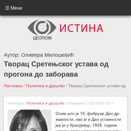
☰ Мени
Аутор:
Оливера Милошевић
Творац Сретењског устава од
прогона до заборава
Насловна
/
Политика и друштво
/
Творац Сретењског устава од
прогона до заборава
Категорија:
Политика и друштво
/
Објављено: 17/02/2018, 13:17
←Претходна вест
Следећа вест →
Осим што је 15. фе­бру­ар Дан др­
жав­но­сти, ово је и Дан устав­но­сти
јер је у Кра­гу­јев­цу, 1835. го­ди­не
усво­јен пр­ви нај­ви­ши прав­ни акт у