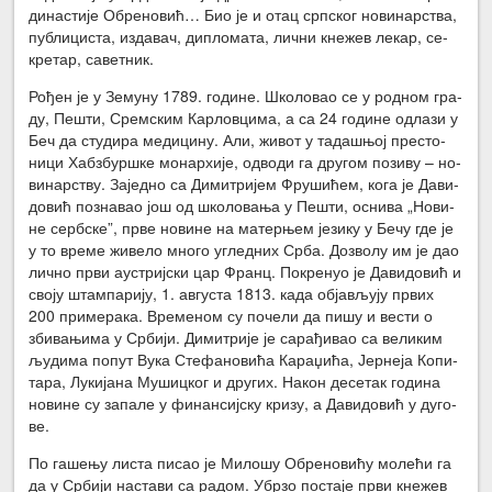
ди­на­сти­је Обре­но­вић… Био је и отац срп­ског но­ви­нар­ства,
пу­бли­ци­ста, из­да­вач, ди­пло­ма­та, лич­ни кне­жев ле­кар, се­
кре­тар, са­вет­ник.
Ро­ђен је у Зе­му­ну 1789. го­ди­не. Шко­ло­вао се у род­ном гра­
ду, Пе­шти, Срем­ским Кар­лов­ци­ма, а са 24 го­ди­не од­ла­зи у
Беч да сту­ди­ра ме­ди­ци­ну. Али, жи­вот у та­да­шњој пре­сто­
ни­ци Хаб­збур­шке мо­нар­хи­је, од­во­ди га дру­гом по­зи­ву – но­
ви­нар­ству. За­јед­но са Ди­ми­три­јем Фру­ши­ћем, ко­га је Да­ви­
до­вић по­зна­вао још од шко­ло­ва­ња у Пе­шти, осни­ва „Но­ви­
не серб­ске”, пр­ве но­ви­не на ма­тер­њем је­зи­ку у Бе­чу где је
у то вре­ме жи­ве­ло мно­го углед­них Ср­ба. До­зво­лу им је дао
лич­но пр­ви аустриј­ски цар Франц. По­кре­нуо је Да­ви­до­вић и
сво­ју штам­па­ри­ју, 1. ав­гу­ста 1813. ка­да об­ја­вљу­ју пр­вих
200 при­ме­ра­ка. Вре­ме­ном су по­че­ли да пи­шу и ве­сти о
зби­ва­њи­ма у Ср­би­ји. Ди­ми­три­је је са­ра­ђи­вао са ве­ли­ким
љу­ди­ма по­пут Ву­ка Сте­фа­но­ви­ћа Ка­ра­џи­ћа, Јер­не­ја Ко­пи­
та­ра, Лу­ки­ја­на Му­шиц­ког и дру­гих. На­кон де­се­так го­ди­на
но­ви­не су за­па­ле у фи­нан­сиј­ску кри­зу, а Да­ви­до­вић у ду­го­
ве.
По га­ше­њу ли­ста пи­сао је Ми­ло­шу Обре­но­ви­ћу мо­ле­ћи га
да у Ср­би­ји на­ста­ви са ра­дом. Убр­зо по­ста­је пр­ви кне­жев