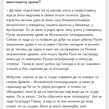
неистинитој причи?
– Да прво подсетимо на ту његову улогу у православљу
која је била видљива и свима опште позната. Дакле,
изузетно велики удео је имао наш блаженопочивши
митрополит у измирењу нашега раскола у Америци, у
Аустралији. Он је имао и једну врло лепу улогу у измирењу
Руске заграничке цркве за Московском патријаршијом.
Сећам се када су га позвали да дође на један јубилеј Руске
заграничке цркве и он се јавио Светом синодом, и речено
му је “можеш да одеш и иако ми саслужујемо са Руском
заграничком црквом, али пошто браћа Руси не саслужују,
немој да се замерамо Руској патријаршији и немој да
служиш”. Такав је налог добио од Синода и он је, наравно,
отишао и био спреман да га испоштује.
Међутим, осјетио је да су људи спремни да се измире са
својом Црквом – Московском патријаршијом, и имао је
гаранцију да ће се то убрзо догодити, и толико се
обрадовао, знао је да се препороди кад види да се људи
мире. Он је рекао: “Ја ћу објаснити мом патријарху“, био је
тада патријарх Павле, и кад су га они молили да ипак
служи, он се усудио. Било је мало примедби, али