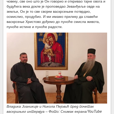
човеку, све оно што је Он говорио и откривао тајне овога и
будућега века докле је проповедао Јеванђеље овде на
земљи, Он је то све својим васкрсењем потврдио,
осмислио, продубио. И ми имамо прилику да славећи
васкрсење Христово дођемо до пуноће смисла живота,
пуноће истине и пуноће радости.
Владика Јоаникије и Никола Пејовић пред почетак
васкршњег интервјуа – Фото: Снимак екрана/YouTube