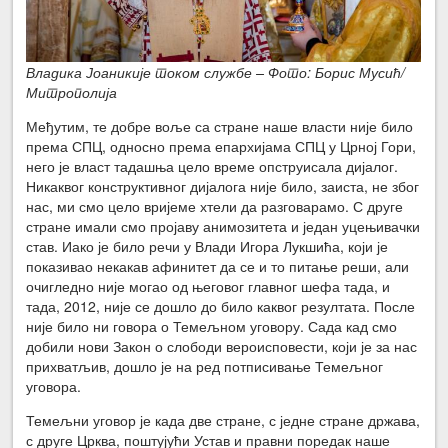
Владика Јоаникије током службе – Фото: Борис Мусић/
Митрополија
Међутим, те добре воље са стране наше власти није било
према СПЦ, односно према епархијама СПЦ у Црној Гори,
него је власт тадашња цело време опструисала дијалог.
Никаквог конструктивног дијалога није било, заиста, не због
нас, ми смо цело вријеме хтели да разговарамо. С друге
стране имали смо пројаву анимозитета и један уцењивачки
став. Иако је било речи у Влади Игора Лукшића, који је
показивао некакав афинитет да се и то питање реши, али
очигледно није могао од његовог главног шефа тада, и
тада, 2012, није се дошло до било каквог резултата. После
није било ни говора о Темељном уговору. Сада кад смо
добили нови Закон о слободи вероисповести, који је за нас
прихватљив, дошло је на ред потписивање Темељног
уговора.
Темељни уговор је када две стране, с једне стране држава,
с друге Црква, поштујући Устав и правни поредак наше