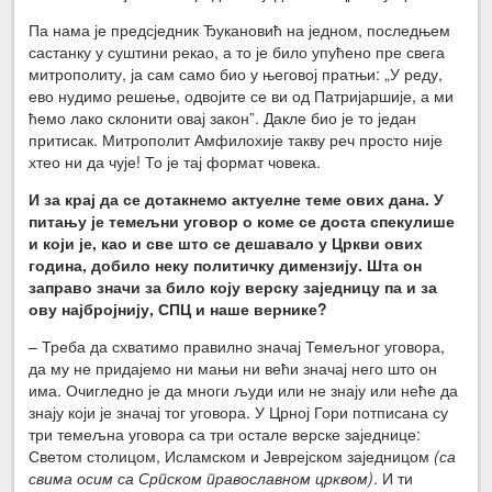
Па нама је предсједник Ђукановић на једном, последњем
састанку у суштини рекао, а то је било упућено пре свега
митрополиту, ја сам само био у његовој пратњи: „У реду,
ево нудимо решење, одвојите се ви од Патријаршије, а ми
ћемо лако склонити овај закон”. Дакле био је то један
притисак. Митрополит Амфилохије такву реч просто није
хтео ни да чује! То је тај формат човека.
И за крај да се дотакнемо актуелне теме ових дана. У
питању је темељни уговор о коме се доста спекулише
и који је, као и све што се дешавало у Цркви ових
година, добило неку политичку димензију. Шта он
заправо значи за било коју верску заједницу па и за
ову најбројнију, СПЦ и наше вернике?
– Треба да схватимо правилно значај Темељног уговора,
да му не придајемо ни мањи ни већи значај него што он
има. Очигледно је да многи људи или не знају или неће да
знају који је значај тог уговора. У Црној Гори потписана су
три темељна уговора са три остале верске заједнице:
Светом столицом, Исламском и Јеврејском заједницом
(са
свима осим са Српском православном црквом)
. И ти