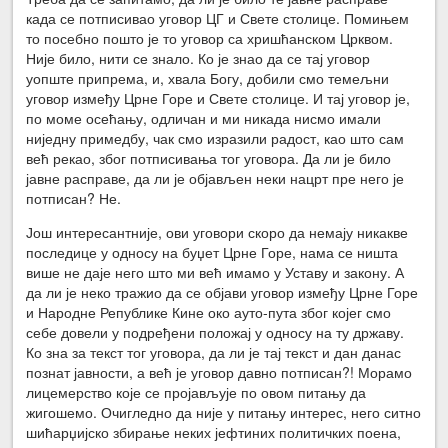
када се потписивао уговор ЦГ и Свете столице. Помињем
то посебно пошто је то уговор са хришћанском Црквом.
Није било, нити се знало. Ко је знао да се тај уговор
уопште припрема, и, хвала Богу, добили смо темељни
уговор између Црне Горе и Свете столице. И тај уговор је,
по моме осећању, одличан и ми никада нисмо имали
ниједну примедбу, чак смо изразили радост, као што сам
већ рекао, због потписивања тог уговора. Да ли је било
јавне расправе, да ли је објављен неки нацрт пре него је
потписан? Не.
Још интересантније, ови уговори скоро да немају никакве
последице у односу на буџет Црне Горе, нама се ништа
више не даје него што ми већ имамо у Уставу и закону. А
да ли је неко тражио да се објави уговор између Црне Горе
и Народне Републике Кине око ауто-пута због којег смо
себе довели у подређени положај у односу на ту државу.
Ко зна за текст тог уговора, да ли је тај текст и дан данас
познат јавности, а већ је уговор давно потписан?! Морамо
лицемерство које се пројављује по овом питању да
жигошемо. Очигледно да није у питању интерес, него ситно
шићарџијско збирање неких јефтиних политичких поена,