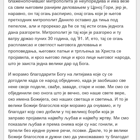
блаженопочившег митрополита је неупоредива и има везе
са свим његовим ранијим деловањем у Црној Гори, јер је,
наравно, он тај огањ распирио, онај огањ који је његов
претходник митрополит Данило оставио да тиња под
пепелом, али и прорекао да ће се тај исти огањ једнога
дана разгорети. Митрополит је тај који је разгорео и ту
ватру држао пуних 30 година, од ’91. И, ето, тај се огањ
распламсао и светлост његовога деловања и
проповедања, његових патњи и трпљења за Христа се
пројавила, и кроз његово лице и кроз лице његовог народа,
што је заиста једна велики дар од Бога.
И морамо благодарити Богу на литијама које су се
догодиле када се народ објединио, када је заобишао све
неке своје поделе, свађе, заваде, старе и нове. Ми смо се
објединили око онога што је вечно, око наше свете вере,
око имена Божијега, око наших светаца и светиња. И то је
велики Божији благослов који морамо да очувамо, и ту
благодат коју смо добили у тој великој борби која је
заправо пројавила највећу љубав и највећу жртву. Ми смо
показали љубав и према онима који су нас гонили, и
трпели без иједне ружне речи, псовке. Дакле, то је велики
Божији благослов и дужни смо да умножавамо ту благодат