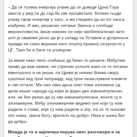
– Да се толика енергија улаже да се доведе Црна Гора
заиста у ред па до сад би све процветало. Колико људи
улажу своје енергије у хаос, а ми гледамо да из тог хаоса
изађемо. И ево, решисмо питање Закона о слободи
вероисповести, више никоме он није проблематичан зато
што је свакоме јасно да је у складу са Уставом и доприноси
правди не само верника него општој правној сигурности у
ЦГ. Тако ће и бити са уговором.
Ја имам неко лепо осећање да ћемо то решити. Међутим,
право да вам кажем, не стрепим уопште иако се то питање
евентуално и не реши, па Црква је некако ближа својој
суштини кад трпи неправду, кад трпи незаслужене клевете
и све остало. Ми смо ових дана опет томе изложени од
дела нашег народа од којих је један део изманипулисан,
али, не бих рекао да су сви изманипулисани, многи су и
злонамерни. Међу злонамерним видимо оне који су нам
радили о глави, који су нам радили о злу, па се то њихово
зло нама, хвала Богу, вратило на добро. Нека и њима Бог
да добро.
Можда је то и најлепша порука овог разговора и за