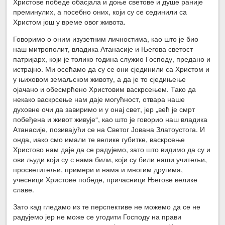
Христове победе обасјала и доње светове и душе раније
преминулих, а посебно оних, који су се сединили са
Христом још у време овог живота.
Говоримо о оним изузетним личностима, као што је био
наш митрополит, владика Атанасије и Његова светост
патријарх, који је толико година служио Господу, предано и
истрајно. Ми осећамо да су се они сјединили са Христом и
у њиховом земаљском животу, а да је то сједињење
ојачано и обесмрћено Христовим васкрсењем. Тако да
некако васкрсење нам даје могућност, отвара наше
духовне очи да завиримо и у онај свет, јер „већ је смрт
побеђена и живот живује“, као што је говорио наш владика
Атанасије, позивајући се на Светог Јована Златоустога. И
онда, иако смо имали те велике губитке, васкрсење
Христово нам даје да се радујемо, зато што видимо да су и
ови људи који су с нама били, који су били наши учитељи,
просветитељи, примери и нама и многим другима,
учесници Христове победе, причасници Његове велике
славе.
Зато кад гледамо из те перспективе не можемо да се не
радујемо јер не може се угодити Господу на прави