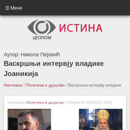
☰ Мени
Аутор:
Никола Пејовић
Васкршњи интервју владике
Јоаникија
Насловна
/
Политика и друштво
/
Васкршњи интервју владике
Јоаникија
Категорија:
Политика и друштво
/
Објављено: 04/05/2021, 08:59
←Претходна вест
Следећа вест →