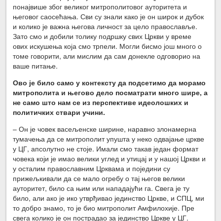
понајвише због великог митрополитовог ауторитета и
његовог саосећања. Сви су знали како је он широк и дубок
и колико је важна његова личност за цело православље.
Зато смо и добили толику подршку свих Цркви у време
ових искушења која смо трпели. Могли бисмо још много о
томе говорити, али мислим да сам донекле одговорио на
ваше питање.
Ово је било само у контексту да подсетимо да морамо
митрополита и његово дело посматрати много шире, а
не само што нам се из перспективе идеолошких и
политичких ствари учини.
– Он је човек васељенске ширине, наравно злонамерна
тумачења да се митрополит упушта у неко одвајање цркве
у ЦГ, апсолутно не стоје. Имали смо такав један формат
човека који је имао велики углед и утицај и у нашој Цркви и
у осталим православним Црквама и поједини су
прижељкивали да се мало огребу о тај његов велики
ауторитет, било са њим или нападајући га. Свега је ту
било, али ако је ико утврђивао јединство Цркве, и СПЦ, ми
то добро знамо, то је био митрополит Амфилохије. Пре
свега колико је он пострадао за јединство Цркве у ЦГ.