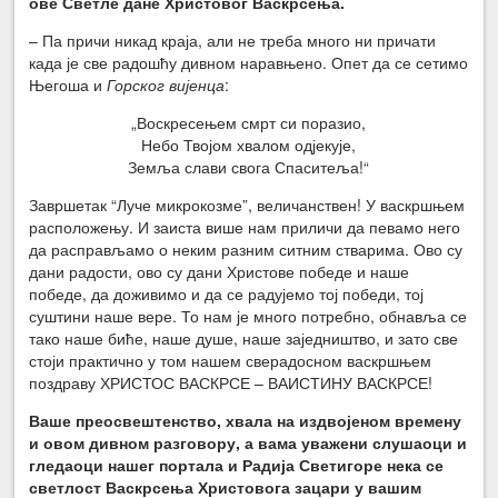
ове Светле дане Христовог Васкрсења.
– Па причи никад краја, али не треба много ни причати
када је све радошћу дивном наравњено. Опет да се сетимо
Његоша и
Горског вијенца
:
„Воскресењем смрт си поразио,
Небо Твојом хвалом одјекује,
Земља слави свога Спаситеља!“
Завршетак “Луче микрокозме”, величанствен! У васкршњем
расположењу. И заиста више нам приличи да певамо него
да расправљамо о неким разним ситним стварима. Ово су
дани радости, ово су дани Христове победе и наше
победе, да доживимо и да се радујемо тој победи, тој
суштини наше вере. То нам је много потребно, обнавља се
тако наше биће, наше душе, наше заједништво, и зато све
стоји практично у том нашем сверадосном васкршњем
поздраву ХРИСТОС ВАСКРСЕ – ВАИСТИНУ ВАСКРСЕ!
Ваше преосвештенство, хвала на издвојеном времену
и овом дивном разговору, а вама уважени слушаоци и
гледаоци нашег портала и Радија Светигоре нека се
светлост Васкрсења Христовога зацари у вашим