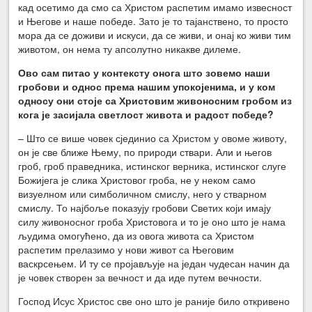
кад осетимо да смо са Христом распетим имамо извесност
и Његове и наше победе. Зато је то тајанствено, то просто
мора да се доживи и искуси, да се живи, и онај ко живи тим
животом, он нема ту апсолутно никакве дилеме.
Ово сам питао у контексту онога што зовемо наши
гробови и однос према нашим упокојенима, и у ком
односу они стоје са Христовим живоносним гробом из
кога је засијала светлост живота и радост победе?
– Што се више човек сјединио са Христом у овоме животу,
он је све ближе Њему, по природи ствари. Али и његов
гроб, гроб праведника, истинског верника, истинског слуге
Божијега је слика Христовог гроба, не у неком само
визуелном или симболичном смислу, него у стварном
смислу. То најбоље показују гробови Светих који имају
силу живоносног гроба Христовога и то је оно што је нама
људима омогућено, да из овога живота са Христом
распетим прелазимо у нови живот са Његовим
васкрсењем. И ту се пројављује на један чудесан начин да
је човек створен за вечност и да иде путем вечности.
Господ Исус Христос све оно што је раније било откривено