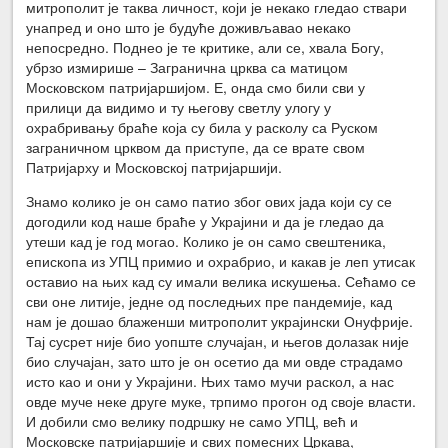
митрополит је таква личност, који је некако гледао ствари
унапред и оно што је будуће доживљавао некако
непосредно. Поднео је те критике, али се, хвала Богу,
убрзо измирише – Загранична црква са матицом
Московском патријаршијом. Е, онда смо били сви у
прилици да видимо и ту његову светлу улогу у
охрабривању браће која су била у расколу са Руском
заграничном црквом да приступе, да се врате свом
Патријарху и Московској патријаршији.
Знамо колико је он само патио због ових јада који су се
догодили код наше браће у Украјини и да је гледао да
утеши кад је год могао. Колико је он само свештеника,
епископа из УПЦ примио и охрабрио, и какав је леп утисак
оставио на њих кад су имали велика искушења. Сећамо се
сви оне литије, једне од последњих пре пандемије, кад
нам је дошао блаженши митрополит украјински Онуфрије.
Тај сусрет није био уопште случајан, и његов долазак није
био случајан, зато што је он осетио да ми овде страдамо
исто као и они у Украјини. Њих тамо мучи раскол, а нас
овде муче неке друге муке, трпимо прогон од своје власти.
И добили смо велику подршку не само УПЦ, већ и
Московске патријаршије и свих помесних Цркава,