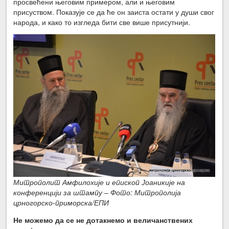
просвећени његовим примером, али и његовим
присуством. Показује се да ће он заиста остати у души свог
народа, и како то изгледа бити све више присутнији.
Митрополит Амфилохије и епископ Јоаникије на
конференцији за штампу – Фото: Митрополија
црногорско-приморска/ЕПИ
Не можемо да се не дотакнемо и величанствених