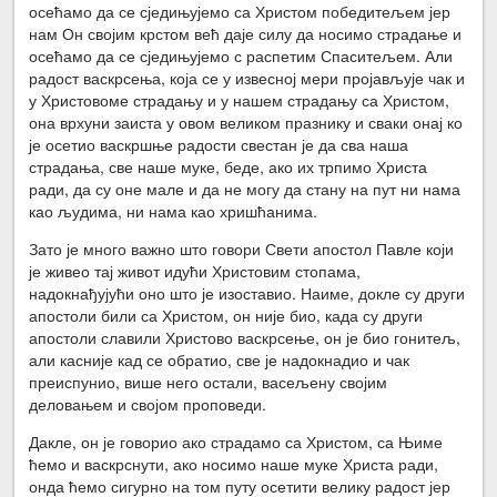
осећамо да се сједињујемо са Христом победитељем јер
нам Он својим крстом већ даје силу да носимо страдање и
осећамо да се сједињујемо с распетим Спаситељем. Али
радост васкрсења, која се у извесној мери пројављује чак и
у Христовоме страдању и у нашем страдању са Христом,
она врхуни заиста у овом великом празнику и сваки онај ко
је осетио васкршње радости свестан је да сва наша
страдања, све наше муке, беде, ако их трпимо Христа
ради, да су оне мале и да не могу да стану на пут ни нама
као људима, ни нама као хришћанима.
Зато је много важно што говори Свети апостол Павле који
је живео тај живот идући Христовим стопама,
надокнађујући оно што је изоставио. Наиме, докле су други
апостоли били са Христом, он није био, када су други
апостоли славили Христово васкрсење, он је био гонитељ,
али касније кад се обратио, све је надокнадио и чак
преиспунио, више него остали, васељену својим
деловањем и својом проповеди.
Дакле, он је говорио ако страдамо са Христом, са Њиме
ћемо и васкрснути, ако носимо наше муке Христа ради,
онда ћемо сигурно на том путу осетити велику радост јер