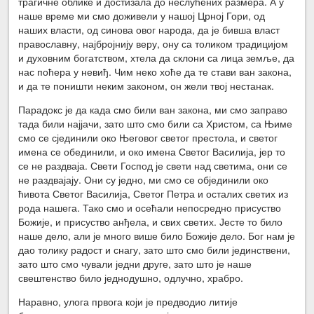
трагичне облике и достизала до неслућених размера. А у
наше време ми смо доживели у нашој Црној Гори, од
наших власти, од синова овог народа, да је бивша власт
православну, најбројнију веру, ону са толиком традицијом
и духовним богатством, хтела да склони са лица земље, да
нас поћера у невиђ. Чим неко хоће да те стави ван закона,
и да те поништи неким законом, он жели твој нестанак.
Парадокс је да када смо били ван закона, ми смо заправо
тада били најјачи, зато што смо били са Христом, са Њиме
смо се сјединили око Његовог светог престола, и светог
имена се обединили, и око имена Светог Василија, јер то
се не раздваја. Свети Господ је свети над светима, они се
не раздвајају. Они су једно, ми смо се објединили око
ћивота Светог Василија, Светог Петра и осталих светих из
рода нашега. Тако смо и осећали непосредно присуство
Божије, и присуство анђела, и свих светих. Јесте то било
наше дело, али је много више било Божије дело. Бог нам је
дао толику радост и снагу, зато што смо били јединствени,
зато што смо чували једни друге, зато што је наше
свештенство било једнодушно, одлучно, храбро.
Наравно, улога првога који је предводио литије