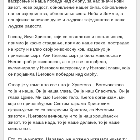
васкрсење и наша победа над смрћу, за нас значи нови
живот, нова радост, обновљење нашег бића, обновљење
нашег заједништва, обновљење свега Неба и Земље, а
понајвише човекове душе и људског заједништва и наше
људске радости.
Господ Исус Христос, који се оваплотио и постао човек,
примио је крсно страдање, примио наше грехе, пострадао
на крсту и излио своју живоносну крв, издахнуо је
примивши смрт. Али Његова смрт је била живоносна и
Његов гроб је живоносан, а то је све потврђено,
кулминирало у Његовом васкрсењу и у Његовој слави, која
се пројавила Његовом победом над смрћу.
Ствар је у томе што све што је Христово – Богочовеково –
то је и наше. Он је наша глава, Он је наш Спаситељ, Он је
глава Цркве. Ми смо Његово тело, Његов организам, ми
који се причешћујемо Светим тајнама Христовим
сједињујемо се са васкрслим Христом, са Његовим
животом, Његовом вечношћу и то је наш хришћански
живот, то је наша нада, то је наше делање, то је наше
мишљење.
Ето, то је укратко. Наравно, не можемо исказати никад ту