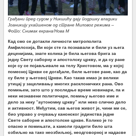
Грађани пред судом у Никшићу дају подршку владики
Јоаникију ухапшеном од стране Миловог режима –
Фото: Снимак екрана/Нова М
Кад смо се дотакли личности митрополита
Амфилохија, Ви који сте га познавали и били уз њега
деценијама, знате колика је била његова брига за
једну Свету саборну и апостолску цркву, и да су ране
које су се појављивале на телу Христовом, ма у којој
помесној Цркви се догађале, биле његове ране, као да
су биле у његовој Цркви. Као такав имао је велики
утицај у зацеливању многих расклоничких рана. Ово
помињем, зато што у последње време новинари, па и
неки незнавени политичари, помињу његово име и
дело за неку “аутономну цркву” или неко слично дело
и активност. Међутим, сав његов живот је, чини ми се,
био управо у очувању канонског јединства једне
Свете саборне и апостолске цркве. Колико је то
опасно и помињати, а камоли градити било шта
озбиљно на тако неозбиљној, неодговорној и надасве