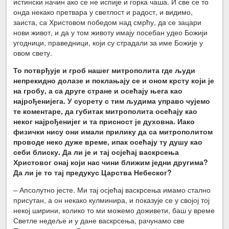
истински начин ако се не испије и горка чаша. И све се то
онда некако претвара у светлост и радост, и видимо,
заиста, са Христовом победом над смрћу, да се зацари
нови живот, и да у том животу имају посебан удео Божији
угодници, праведници, који су страдали за име Божије у
овом свету.
То потврђује и гроб нашег митрополита где људи
непрекидно долазе и поклањају се и оном крсту који је
на гробу, а са друге стране и осећају њега као
најрођенијега. У сусрету с тим људима управо чујемо
те коментаре, да губитак митрополита осећају као
неког најрођенијег и та присност је духовна. Иако
физички нису они имали прилику да са митрополитом
проводе неко дуже време, ипак осећају ту душу као
себи блиску. Да ли је и тај осјећај васкрсења
Христовог онај који нас чини ближим једни другима?
Да ли је то тај предукус Царства Небеског?
– Апсолутно јесте. Ми тај осјећај васкрсења имамо стално
присутан, а он некако кулминира, и показује се у својој тој
некој ширини, колико то ми можемо доживети, баш у време
Светле недеље и у дане васкрсења, рачунамо све