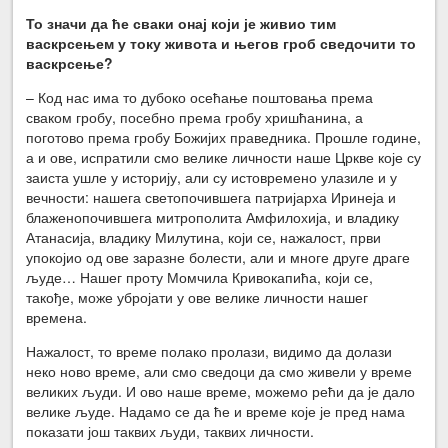
То значи да ће сваки онај који је живио тим
васкрсењем у току живота и његов гроб сведочити то
васкрсење?
– Код нас има то дубоко осећање поштовања према
сваком гробу, посебно према гробу хришћанина, а
поготово према гробу Божијих праведника. Прошле године,
а и ове, испратили смо велике личности наше Цркве које су
заиста ушле у историју, али су истовремено улазиле и у
вечности: нашега светопочившега патријарха Иринеја и
блаженопочившега митрополита Амфилохија, и владику
Атанасија, владику Милутина, који се, нажалост, први
упокојио од ове заразне болести, али и многе друге драге
људе… Нашег проту Момчила Кривокапића, који се,
такође, може убројати у ове велике личности нашег
времена.
Нажалост, то време полако пролази, видимо да долази
неко ново време, али смо сведоци да смо живели у време
великих људи. И ово наше време, можемо рећи да је дало
велике људе. Надамо се да ће и време које је пред нама
показати још таквих људи, таквих личности.