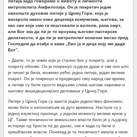
литија када говоримо о животу и личности
митрополита Амфилохија. Он је покретач једне
свеопште духовне литије у Црној Гори, која је
васкрсла након оних деценија комунизма, његова, за
нас све који смо га поштовали и волели, рана смрт,
али Бог зна да ли је то врхунац његове пастирске
делатности, и да ли је митрополит коначно могао пред
Господом да изађе и каже „Ево ја и деца коју ми даде
Бог“.
– Дакле, то је човек који је стално био у покрету, али у
покрету обнове. Он је покренуо људске душе и све оно што
је чинио је била, можемо рећи, једна литија, један велики
покрет. Он је покренуо и предводио свој народ све време,
а литије су биле просто видљива слика његове харизме и
његовог вишедеценијског деловања у Црној Гори.
Литије у Црној Гори су заиста један јединствен феномен,
може бити и непоновљив за дуго времена. Настале су у
једној изузетној прилици, у једном моменту велике кризе у
ЦГ. Такве тензичности земаљских власти било је у људској
историје од Христа па до данас, чак и када су биле и
хришћанске власти. Понекад је та тензичност имала и неке