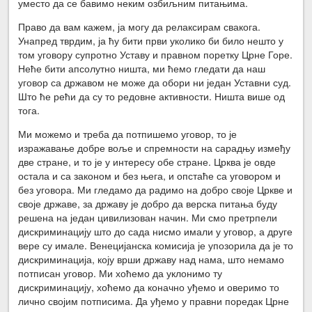
уместо да се бавимо неким озбиљним питањима.
Право да вам кажем, ја могу да релаксирам свакога.
Унапред тврдим, ја ћу бити први уколико би било нешто у
том уговору супротно Уставу и правном поретку Црне Горе.
Неће бити апсолутно ништа, ми ћемо гледати да наш
уговор са државом не може да обори ни један Уставни суд.
Што ће рећи да су то редовне активности. Ништа више од
тога.
Ми можемо и треба да потпишемо уговор, то је
изражавање добре воље и спремности на сарадњу између
две стране, и то је у интересу обе стране. Црква је овде
остала и са законом и без њега, и опстаће са уговором и
без уговора. Ми гледамо да радимо на добро своје Цркве и
своје државе, за државу је добро да верска питања буду
решена на један цивилизован начин. Ми смо претрпели
дискриминацију што до сада нисмо имали у уговор, а друге
вере су имале. Венецијанска комисија је упозорила да је то
дискриминација, коју врши државу над нама, што немамо
потписан уговор. Ми хоћемо да уклонимо ту
дискриминацију, хоћемо да коначно уђемо и оверимо то
лично својим потписима. Да уђемо у правни поредак Црне