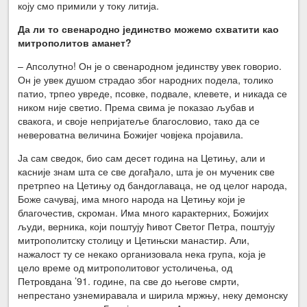
коју смо примили у току литија.
Да ли то свенародно јединство можемо схватити као
митрополитов аманет?
– Апсолутно! Он је о свенародном јединству увек говорио.
Он је увек душом страдао због народних подела, толико
патио, трпео увреде, псовке, подвале, клевете, и никада се
ником није светио. Према свима је показао љубав и
свакога, и своје непријатеље благословио, тако да се
невероватна величина Божијег човјека пројавила.
Ја сам сведок, био сам десет година на Цетињу, али и
касније знам шта се све догађало, шта је он мученик све
претрпео на Цетињу од бандоглаваца, не од целог народа,
Боже сачувај, има много народа на Цетињу који је
благочестив, скроман. Има много карактерних, Божијих
људи, верника, који поштују ћивот Светог Петра, поштују
митрополитску столицу и Цетињски манастир. Али,
нажалост ту се некако организовала нека група, која је
цело време од митрополитовог устоличења, од
Петровдана ’91. године, па све до његове смрти,
непрестано узнемиравала и ширила мржњу, неку демонску