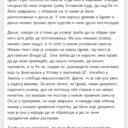
сигурно би неко поднео тужбу Уставном суду, до сад би то
било завршено, с обзиром на то какво је било
расположење и даље је. У том односу државе и Цркве и
даље некако трпимо кроз судство и неке друге институције.
Даље, говори се о томе да уговор треба да се објави пре
него што дође до потписивања. Ми још немамо уговор,
имамо само нацрт, и то опет у неком условном смислу.
Имамо текст који је усвојен на нивоу Цркве, тај текст је
достављен Влади ЦГ. Она треба да се изјасни, има право
да да неке примедбе, да нешто поправи, да нешто
прихвати, и ту ће се, надам се, руководити оним начелима
која су фиксирана у Уставу и законима ЦГ, посебно у
Закону о слободи вероисповести. Дакле, то је све још увек
у радној верзији, За мене лично, за Цркву, сваки документ,
нарочито уговор, док не потпишу обе стране и не овере
печатом, он заправо не постоји у неком правном смислу.
Он је у припреми, он није завршен, и никада није обичај,
макар у нашем црквеном поретку, да било који документ
који је још у изради да се објављује и да се чини
предметом јавне расправе.
Треба да се запитамо, да ли је било те јавне расправе