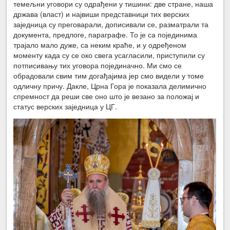
темељни уговори су одрађени у тишини: две стране, наша
држава (власт) и највиши представници тих верских
заједница су преговарали, дописивали се, разматрали та
документа, предлоге, параграфе. То је са појединима
трајало мало дуже, са неким краће, и у одређеном
моменту када су се око свега усагласили, приступили су
потписивању тих уговора појединачно. Ми смо се
обрадовали свим тим догађајима јер смо видели у томе
одличну причу. Дакле, Црна Гора је показала делимично
спремност да реши све оно што је везано за положај и
статус верских заједница у ЦГ.