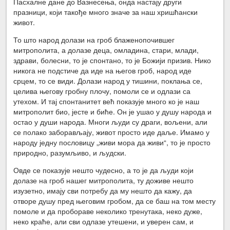
Пасхалне дане до Вазнесења, онда настају други
празници, који такође много значе за наш хришћански
живот.
То што народ долази на гроб блаженопочившег
митрополита, а долазе деца, омладина, стари, млади,
здрави, болесни, то је спонтано, то је Божији призив. Нико
никога не подстиче да иде на његов гроб, народ иде
срцем, то се види. Долази народ у тишини, поклања се,
целива његову гробну плочу, помоли се и одлази са
утехом. И тај спонтанитет већ показује много ко је наш
митрополит био, јесте и биће. Он је ушао у душу народа и
остао у души народа. Многи људи су драги, вољени, али
се полако заборављају, живот просто иде даље. Имамо у
народу једну пословицу „живи мора да живи“, то је просто
природно, разумљиво, и људски.
Овде се показује нешто чудесно, а то је да људи који
долазе на гроб нашег митрополита, ту доживе нешто
изузетно, имају сви потребу да му нешто да кажу, да
отворе душу пред његовим гробом, да се баш на том месту
помоле и да пробораве неколико тренутака, неко дуже,
неко краће, али сви одлазе утешени, и уверен сам, и