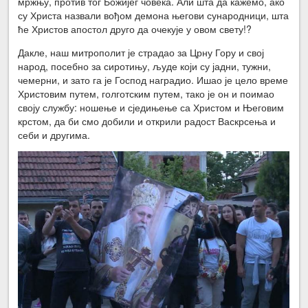
мржњу, против тог Божијег човека. Али шта да кажемо, ако
су Христа назвали вођом демона његови сународници, шта
ће Христов апостол друго да очекује у овом свету!?
Дакле, наш митрополит је страдао за Црну Гору и свој
народ, посебно за сиротињу, људе који су јадни, тужни,
чемерни, и зато га је Господ наградио. Ишао је цело време
Христовим путем, голготским путем, тако је он и поимао
своју службу: ношење и сједињење са Христом и Његовим
крстом, да би смо добили и открили радост Васкрсења и
себи и другима.