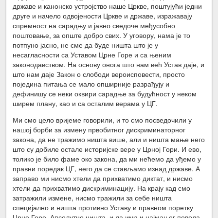
државе и канонско устројство наше Цркве, поштујући једни
друге и начело одвојености Цркве и државе, изражавају
спремност на сарадњу и јавно сведоче међусобно
поштовање, за опште добро свих. У уговору, нама је то
потпуно јасно, не сме да буде ништа што је у
несагласности са Уставом Црне Горе и са њеним
законодавством. На основу онога што нам већ Устав даје, и
што нам даје Закон о слободи вероисповести, просто
поједина питања се мало опширније разрађују и
дефинишу се неки оквири сарадње за будућност у неком
ширем плану, као и са осталим верама у ЦГ.
Ми смо цело вријеме говорили, и то смо посведочили у
нашој борби за измену првобитног дискриминаторног
закона, да не тражимо ништа више, али и ништа мање него
што су добиле остале историјске вере у Црној Гори. И ево,
толико је било фаме око закона, да ми нећемо да уђемо у
правни поредак ЦГ, него да се стављамо изнад државе. А
заправо ми нисмо хтели да прихватимо диктат, и нисмо
хтели да прихватимо дискриминацију. На крају кад смо
затражили измене, нисмо тражили за себе ништа
специјално и ништа противно Уставу и правном поретку
Црне Горе. Апсолутно ништа, и да има и најмањег повода,