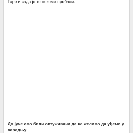
Горе и сада је то некоме проблем.
До јуче смо били оптуживани да не желимо да уђемо у
сарадњу.