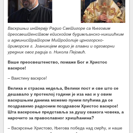
Васкршњи интервју Радио Светигоре са Његовим
преосвештенством епископом будимљанско-никшићким
и администратором Митрополије црногорско-
приморске г. Јоаникијем водио је главни и одговорни
уредник овог радија о. Никола Пејовић.
Ваше преосвештенство, помаже Бог и Христос
васкрсе!
– Ваистину васкрсе!
Велика и страсна недеља, Велики пост и све што се
дешавало у протеклој години је иза нас и у овим
васкршњим данима можемо пуним плућима да се
поздравимо радосним поздравом Христос васкрсе!
Шта васкрсење представља за душу свакога човека, а
нарочито за православног хришћанина?
– Васкрсење Христово, Његова победа над смрћу, и наше