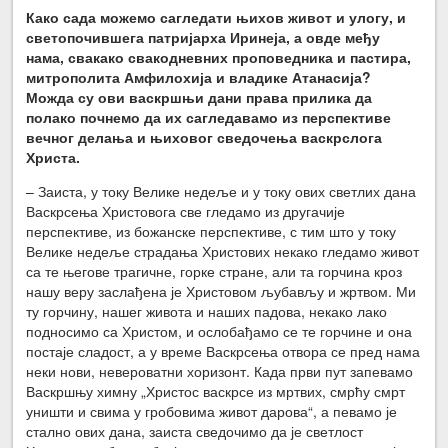
Како сада можемо сагледати њихов живот и улогу, и
светопочившега патријарха Иринеја, а овде међу
нама, свакако свакодневних проповедника и пастира,
митрополита Амфилохија и владике Атанасија?
Можда су ови васкршњи дани права прилика да
полако почнемо да их сагледавамо из перспективе
вечног делања и њиховог сведочења васкрслога
Христа.
– Заиста, у току Велике недеље и у току ових светлих дана
Васкрсења Христовога све гледамо из другачије
перспективе, из божанске перспективе, с тим што у току
Велике недеље страдања Христових некако гледамо живот
са те његове трагичне, горке стране, али та горчина кроз
нашу веру заслађена је Христовом љубављу и жртвом. Ми
ту горчину, нашег живота и наших падова, некако лако
подносимо са Христом, и ослобађамо се те горчине и она
постаје сладост, а у време Васкрсења отвора се пред нама
неки нови, невероватни хоризонт. Када први пут запевамо
Васкршњу химну „Христос васкрсе из мртвих, смрћу смрт
уништи и свима у гробовима живот дарова“, а певамо је
стално ових дана, заиста сведочимо да је светлост