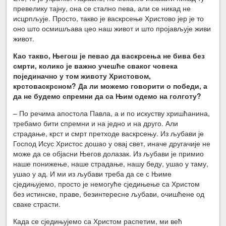
превелику тајну, она се стално пева, али се никад не
исцрпљује. Просто, такво је васкрсење Христово јер је то
оно што осмишљава цео наш живот и што пројављује живи
живот.
Као такво, Његош је певао да васкрсења не бива без
смрти, колико је важно учешће сваког човека
појединачно у том животу Христовом,
крстоваскрсном? Да ли можемо говорити о победи, а
да не будемо спремни да са Њим одемо на голготу?
– По речима апостола Павла, а и по искуству хришћанина,
требамо бити спремни и на једно и на друго. Али
страдање, крст и смрт претходе васкрсењу. Из љубави је
Господ Исус Христос дошао у овај свет, иначе другачије не
може да се објасни Његов долазак. Из љубави је примио
наше понижење, наше страдање, нашу беду, ушао у таму,
ушао у ад. И ми из љубави треба да се с Њиме
сједињујемо, просто је немогуће сједињење са Христом
без истинске, праве, безинтересне љубави, очишћене од
сваке страсти.
Када се сједињујемо са Христом распетим, ми већ