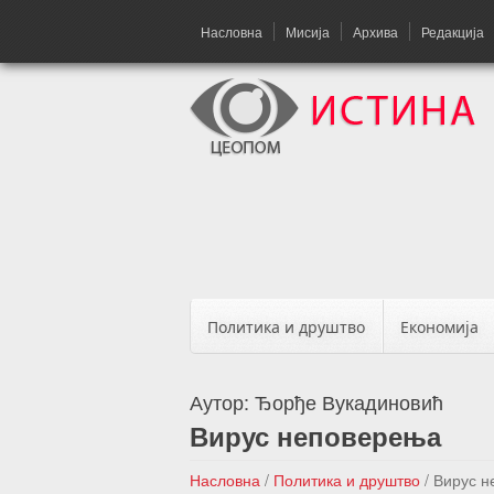
Насловна
Мисија
Архива
Редакција
Политика и друштво
Економија
Аутор:
Ђорђе Вукадиновић
Вирус неповерења
Насловна
/
Политика и друштво
/
Вирус н