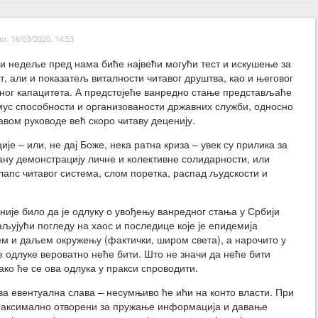
: 18/03/2020, 14:53
 и недеље пред нама биће највећи могући тест и искушење за
т, али и показатељ виталности читавог друштва, као и његовог
ог капацитета. А предстојеће ванредно стање представљаће
мус способности и организованости државних служби, односно
авом руководе већ скоро читаву деценију.
ије – или, не дај Боже, нека ратна криза – увек су прилика за
ану демонстрацију личне и колективне солидарности, или
лапс читавог система, слом поретка, распад људскости и
је било да је одлуку о увођењу ванредног стања у Србији
љујући погледу на хаос и последице које је епидемија
м и даљем окружењу (фактички, широм света), а нарочито у
 одлуке вероватно неће бити. Што не значи да неће бити
ко ће се ова одлука у пракси спроводити.
сва евентуална слава – несумњиво ће ићи на конто власти. При
у максимално отворени за пружање информација и давање