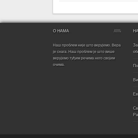
О НАМА
Н
За
Наш проблем није што верујемо. Вера
об
је снага. Наш проблем је што више
верујемо туђим речима него својим
очима.
По
Ви
Ев
Св
Ра