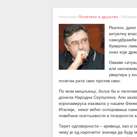
Категорија:
Политика и друштво
/
Објављено
Реално, дани
актуелну влас
самодбрамбен
буквално лак
оних који држ
Овакве ситуац
или неочекив
увертира у ко
почетак рата свих против свих.
По мом мишљењу, боље би и легитимни
донела Народна Скупштина. Али захва
коронавируса изазвала у нашем ближе
Италији, неког већег оспоравања саме
повећане осетљивости и позорности ка
Терет одговорности – кривица, као и 
чему је од нарочитог значаја да буд