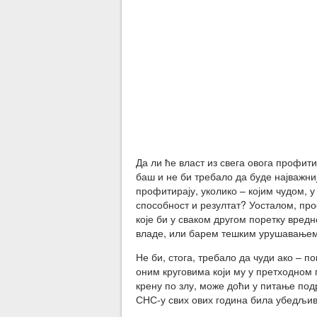
Да ли ће власт из свега овога профити
баш и не би требало да буде најважниј
профитирају, уколико – којим чудом, у
способност и резултат? Уосталом, про
које би у сваком другом поретку вре
владе, или барем тешким урушавањем 
Не би, стога, требало да чуди ако – п
оним круговима који му у претходном п
крену по злу, може доћи у питање под
СНС-у свих ових година била убедљив