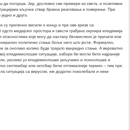
ш да погорша. Јер, дословно сви примери из света, и позитивни
ситуацијама кључна ствар брзина реаговања и поверење. При
 једно и друго.
и су прилично висили о концу и пре ове кризе са
90 одсто медијског простора и свести грађана окупира епидемија
опасностима које могу да настану бесмислено је причати или
генерално политичко стање боље него што јесте. Формално,
м за онолико колико буде трајало ванредно стање. А вероватно
звој епидемиолошке ситуације, избори би могли бити најраније
 Али, уколико уз епидемиолошке укључимо и психолошке и
тно септембар или октобар били оптималнији термин – тим пре
ла ситуација са вирусом, ем додатно поколебали и неки