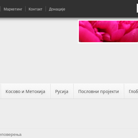
Маркетинг
Контакт
Донације
Косово и Метохија
Русија
Пословни пројекти
Гло
еповерења