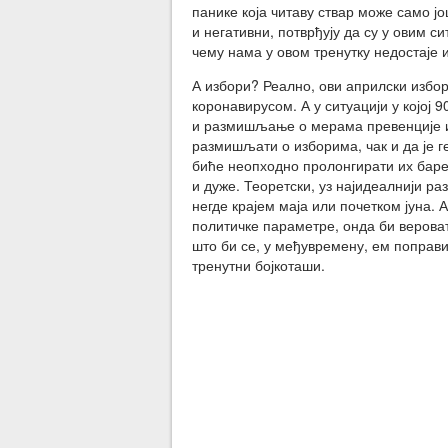
панике која читаву ствар може само јо
и негативни, потврђују да су у овим 
чему нама у овом тренутку недостаје и
А избори? Реално, ови априлски избор
коронавирусом. А у ситуацији у којој 
и размишљање о мерама превенције и 
размишљати о изборима, чак и да је 
биће неопходно пролонгирати их баре
и дуже. Теоретски, уз најидеалнији ра
негде крајем маја или почетком јуна.
политичке параметре, онда би верова
што би се, у међувремену, ем поправи
тренутни бојкоташи.