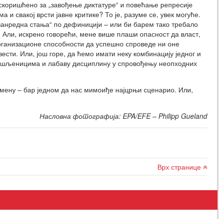
искоришћено за „завођење диктатуре“ и повећање репресије
 свакој врсти јавне критике? То је, разуме се, увек могуће.
 „ванредна стања“ по дефиницији – или би барем тако требало
на. Али, искрено говорећи, мене више плаши опасност да власт,
организационе способности да успешно спроведе ни оне
ести. Или, још горе, да ћемо имати неку комбинацију једног и
омишљеницима и лабаву дисциплину у спровођењу неопходних
ромену – бар једном да нас мимоиђе најцрњи сценарио. Или,
Насловна фотографија: EPA/EFE – Philipp Gueland
Врх странице