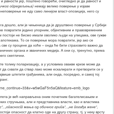
 јавности јер, поштено говорећи, очигледно је да јавност и
тичког опредељења)
немају велико поверење у изјаве
 неповерење не иду само линијом власт-опозиција, него су
га дошло, али је чињеница да је друштвено поверење у Србији
оже повратити једино упорним, објективним и правовременим
 постоји не бисмо имали оволико људи на улицама, ове гужве
апотекама. То се поверење мора повратити, јер ако се
све су процене да хоће – онда ће бити страховито важно да
ваничних органа и званичних медија. А они су, тренутно, према
его скептични.
те толику поларизацију, а у условима овакве кризе може да
т да схвати да ствар лако може ескалирати и претворити се у
највише штетити грађанима, али онда, посредно, и самој тој
ранг.
?time_continue=33&v=w5wGaF5n5aQ&feature=emb_logo
 штета је већ направљена оним почетним багателисањем и
их стручњака, али и представника власти, као и властима
с“, „опасност мања од обичног грипа“, „не погађа жене“,
стоји опасност да клатно оде на другу страну, тј. у неку врсту