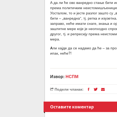
А да ли ће ово ванредно стање бити 
према политичким неистомишљеницима и
Уосталом, то и јесте разлог зашто су
бити – „ванредна“, тј. ретка и изузет
заправо, неће имати снаге, знања и 
заштитне мере које је неопходно спров
другог, тј. и репресију према неист
мера.
А
ли хајде да се надамо да ће – за п
ипак, неће?!
Извор:
НСПМ
Подели чланак:
Оставите коментар