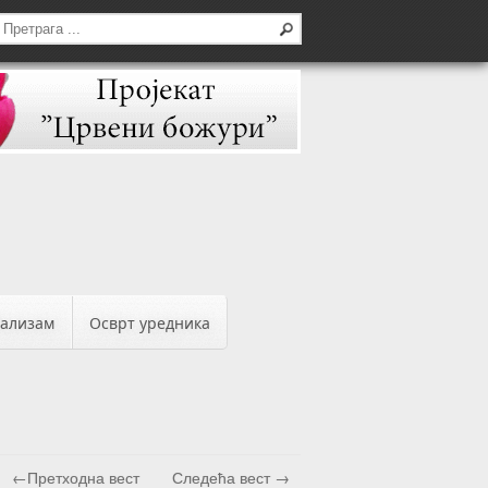
бализам
Осврт уредника
←Претходна вест
Следећа вест →