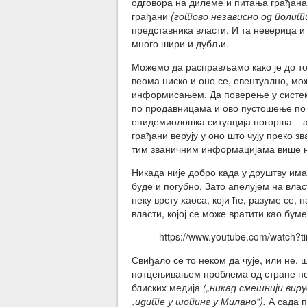
одговора на дилеме и питања грађана и
грађани
(готово независно од поли
представника власти. И та неверица и
много шири и дубљи.
Можемо да расправљамо како је до то
веома ниско и оно се, евентуално, м
информисањем. Да поверење у систем
по продавницама и ово пустошење по 
епидемиолошка ситуација погорша – а 
грађани верују у оно што чују преко з
тим званичним информацијама више н
Никада није добро када у друштву има
буде и погубно. Зато апелујем на влас
неку врсту хаоса, који ће, разуме се, 
власти, којој се може вратити као буме
https://www.youtube.com/watch
Свиђало се то неком да чује, или не,
потцењивањем проблема од стране нек
блиских медија
(„никад смешнији виру
„идите у шопинг у Милано“).
А сада по