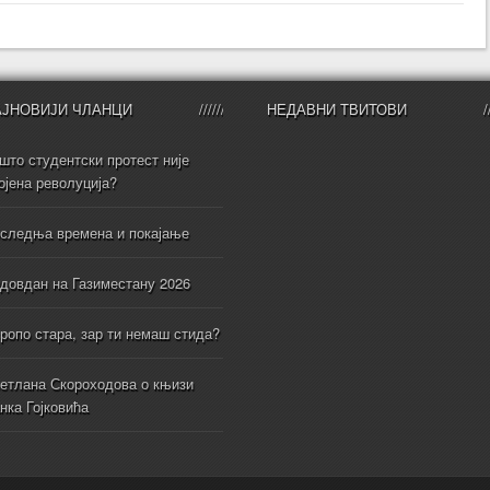
АЈНОВИЈИ ЧЛАНЦИ
НЕДАВНИ ТВИТОВИ
што студентски протест није
ојена револуција?
следња времена и покајање
довдан на Газиместану 2026
ропо стара, зар ти немаш стида?
етлана Скороходова о књизи
нка Гојковића