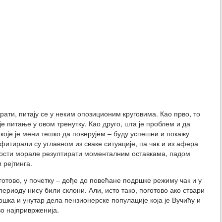
рати, питају се у неким опозиционим круговима. Као прво, то
е питање у овом тренутку. Као друго, шта је проблем и да
 које је мени тешко да поверујем – буду успешни и покажу
фитирали су углавном из сваке ситуације, па чак и из афера
дности морале резултирати моменталним оставкама, падом
рејтинга.
оготово, у почетку – дође до повећане подршке режиму чак и у
ериоду нису били склони. Али, исто тако, поготово ако ствари
ршка и унутар дела пензионерске популације која је Вучићу и
о најприврженија.