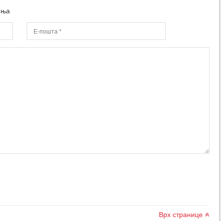
ења
Врх странице