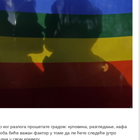
ло ког разлога прошетате градом: куповина, разгледање, кафа
оба биће важан фактор у томе да ли ћете следеће јутро
дни у свом кревету.