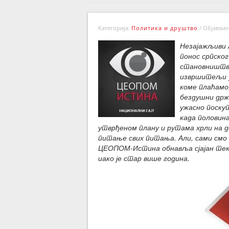
Категорија:
Политика и друштво
/
Објављено
Незајажљиви 
понос српско
становништва
извршитељи уп
коме плаћамо,
бездушни држ
ужасно поску
када половина
утврђеном плану и рутама хрли на 
питање свих питања. Али, сами смо 
ЦЕОПОМ-Истина обнавља сјајан текс
иако је стар више година.