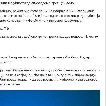
 нити могућности да спроведемо претњу у дело.
адицију, режим зна само за ЕУ новотарије а министар Дачић
резни како не бисте били један од више стотина родољуба који
изнетих претњи на Фејсбуку или интернет-форумима.
на ФБ
оста позива за одређене групе против параде педера. Немој те
дера, Београдом крв ће лити геј параде неће бити, Педер
е итд.“
јци како би пратили планове родољуба. Оне које нису отворили
ци, па вам свеједно неће донети никакву битну информацију,
бити повод полицији да вас позове на информативни разговор.
ите се са ње.