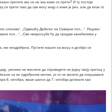
фазон претити ако се не зна коме се прети? И ту постоји
 се прети тако да сви могу знају о коме је реч, али да ипак то
тих слонова“, „Одвешћу Дебелог на Северни пол…“. Рецимо:
верни пол…“, „Све чмарољубе ћу да предам канибалима у
, ем неодређена. Пустите машти на вољу и дообро се
ију, уколико не мислите да спроведете ни једну своју претњу у
збиљне са не одређеном метом, уз то не желите да покушавате
ра 6. октобра, ваше шансе да 7. октобар дочекате као