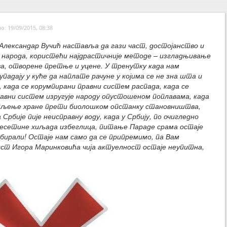
: 19/09/2015, 08:38
Александар Вучић наставља да гази част, достојанство и
г народа, користећи најдрастичније методе – изгладњивање
, отворене претње и уцене. У тренутку када нам
адају у куће да наплате рачуне у којима се не зна шта и
 када се корумпирани правни систем распада, када се
авни систем изругује народу опустошеном поплавама, када
пљење хране прети биолошком опстанку становништва,
 Србије пије неисправну воду, када у Србију, по очигледно
десетине хиљада избеглица, питање Параде срама остаје
бирали! Остаје нам само да се припремимо, па Вам
т Игора Маринковића чија актуелност остаје неупитна,