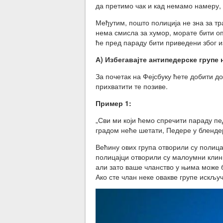
да претимо чак и кад немамо намеру,
Међутим, пошто полиција не зна за тр
нема смисла за хумор, морате бити оп
ће пред параду бити приведени због 
А) Избегавајте антипедерске групе 
За почетак на Фејсбуку ћете добити д
прихватити те позиве.
Пример 1:
„Сви ми који ћемо спречити параду пе
градом неће шетати, Педере у блендер
Већину ових група отворили су полица
полицајци отворили су малоумни клин
али зато ваше чланство у њима може 
Ако сте члан неке овакве групе искључ