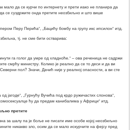
ак мало да се курчи по интернету и прети иако не планира да
 да се суздржите онда претите неозбиљно и што више
пером Перу Перића“, „Бацићу бомбу на групу икс ипсилон“ итд.
збиљна, тј. не сме бити остварива:
нути га голог да умре од хладноће.“ – ова реченица не садржи
те смрћу министру. Колико је реално да се то деси и да ви
еверни пол? Значи, Дачић није у реалној опасности, а ви сте
 од јагоде“, „Гурнућу Вучића под крдо ружичастих слонова“,
 хомосексуалце ћу да предам канибалима у Африци“ итд.
биљно претите
 зна за шалу па је боље не писати име особе којој неозбиљно
чините никакво зло, осим да се мало искурчите на фејсу пред