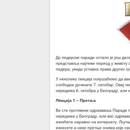
До педерске параде остало је још дес
представља најтежи период у животу с
педера, укида уставна права других г
У неколико лекција покушаћемо да ва
слободни дочекате 7. октобар. Овај т
нередима 6. октобра у Београду, али 
Лeкција 1 – Претња
Ви сте противник одржавања Параде пе
нередима у Београду, али вас одржав
изнећете наравно на интернету. Љутња
изнесете и неке претње онима које см