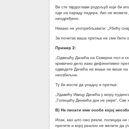
Ви сте тврдоглави родољуб који би ип
оде на параду педера. Ако не можете
неодређено.
Никако не употребљавати: „Убићу снај
За почетак ваша претња не сме бити о
Пример 2:
„Одвешћу Дачића на Северни пол и ски
кривично дело иако дефинитивно прети
одведете Дачића ни мање ни више на С
неозбиљни.
Ту би могле да упадну и претње:
„Удавићу Ивицу Дачића у мору пудинга
„Голицаћу Динкића док не умре“, Све
В) Не писати име особе којој неоз
Ипак, као што смо рекли, полиција не
претите и којој реално не желите да у