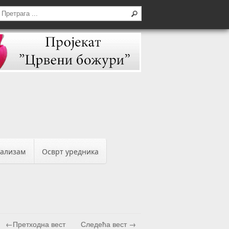
бализам
Осврт уредника
←Претходна вест
Следећа вест →