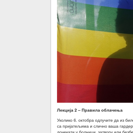
Лекција 2 – Правила облачења
Уколико 6. октобра одлучите да из би
са пријатељима и слично ваша гардер
дочекати у болници, затвору или безбе