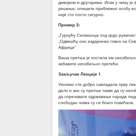
девојком и другарима. Ипак у чему је 
решење, опишите приближно особу којој
није сто посто сигурно.
Пример 3:
„Гурнућу Силиконца под крдо ружичас
„Одвешћу оно издајничко говно на Се
Африци“
Ваша претња је постала ем неозбиљна
забавите неозбиљно претећи.
Закључак Лекције 1
Уколико сте добро савладали прву лекц
дело и ако су претње такве да су нео
да спречавате одржавање параде педе
слободан човек су се благо повећале.