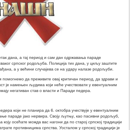
етак дана, а тај период и сам дан одржавања параде
ваког српског родољуба. Полиција тих дана, у циљу заштите
рађана, а у већини случајева се на удару налазе родољуби.
м помогнемо да преживите овај критичан период, да здрави и
екст је намењен људима који неће учествовати у евентуалним
имају негативан став о власти и Паради педера.
дера који не планира да 6. октобра учествује у евентуалним
ање параде јако нервира. Своју љутњу, као пасивни родољуб,
 коју осећате можда вас нагони да по старој српској традицији
атрате противницима српства. Уосталом у српској традицији је