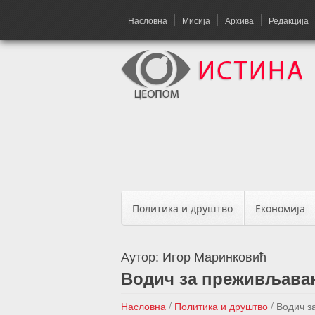
Насловна
Мисија
Архива
Редакција
Политика и друштво
Економија
Аутор:
Игор Маринковић
Водич за преживљавање
Насловна
/
Политика и друштво
/
Водич з