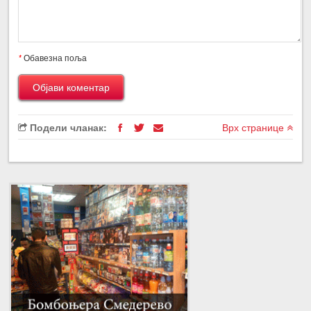
*
Обавезна поља
Подели чланак:
Врх странице