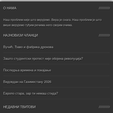
О НАМА
Наш проблем није што верујемо. Вера је снага. Наш проблем је што
више верујемо туђим речима него својим очима.
НАЈНОВИЈИ ЧЛАНЦИ
Вучић, Ђаво и фабрика дронова
Зашто студентски протест није обојена револуција?
Последња времена и покајање
Видовдан на Газиместану 2026
Европо стара, зар ти немаш стида?
НЕДАВНИ ТВИТОВИ