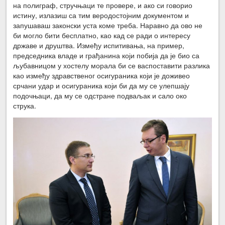
на полиграф, стручњаци те провере, и ако си говорио
истину, излазиш са тим веродостојним документом и
запушаваш законски уста коме треба. Наравно да ово не
би могло бити бесплатно, као кад се ради о интересу
државе и друштва. Између испитивања, на пример,
председника владе и грађанина који побија да је био са
љубавницом у хостелу морала би се васпоставити разлика
као између здравственог осигураника који је доживео
срчани удар и осигураника који би да му се улепшају
подочњаци, да му се одстране подваљак и сало око
струка.