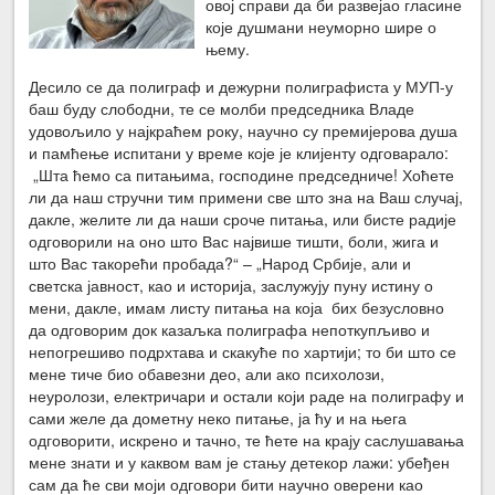
овој справи да би развејао гласине
које душмани неуморно шире о
њему.
Десило се да полиграф и дежурни полиграфиста у МУП-у
баш буду слободни, те се молби председника Владе
удовољило у најкраћем року, научно су премијерова душа
и памћење испитани у време које је клијенту одговарало:
„Шта ћемо са питањима, господине председниче! Хоћете
ли да наш стручни тим примени све што зна на Ваш случај,
дакле, желите ли да наши сроче питања, или бисте радије
одговорили на оно што Вас највише тишти, боли, жига и
што Вас такорећи пробада?“ – „Народ Србије, али и
светска јавност, као и историја, заслужују пуну истину о
мени, дакле, имам листу питања на која бих безусловно
да одговорим док казаљка полиграфа непоткупљиво и
непогрешиво подрхтава и скакуће по хартији; то би што се
мене тиче био обавезни део, али ако психолози,
неуролози, електричари и остали који раде на полиграфу и
сами желе да дометну неко питање, ја ћу и на њега
одговорити, искрено и тачно, те ћете на крају саслушавања
мене знати и у каквом вам је стању детекор лажи: убеђен
сам да ће сви моји одговори бити научно оверени као