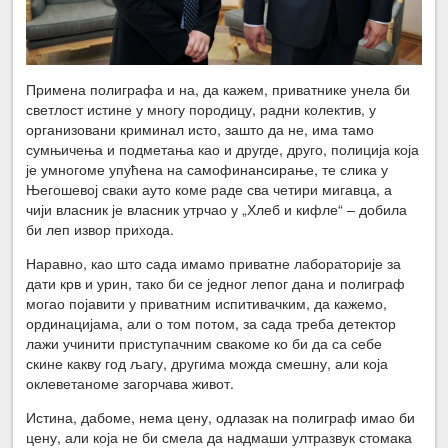
Примена полиграфа и на, да кажем, приватнике унела би
светлост истине у многу породицу, радни колектив, у
организовани криминал исто, зашто да не, има тамо
сумњичења и подметања као и другде, друго, полиција која
је умногоме упућена на самофинансирање, те слика у
Његошевој сваки ауто коме раде сва четири мигавца, а
чији власник је власник утрчао у „Хлеб и кифле“ – добила
би леп извор прихода.
Наравно, као што сада имамо приватне лабораторије за
дати крв и урин, тако би се једног лепог дана и полиграф
могао појавити у приватним испитивачким, да кажемо,
ординацијама, али о том потом, за сада треба детектор
лажи учинити приступачним свакоме ко би да са себе
скине какву год љагу, другима можда смешну, али која
оклеветаноме загорчава живот.
Истина, дабоме, нема цену, одлазак на полиграф имао би
цену, али која не би смела да надмаши ултразвук стомака