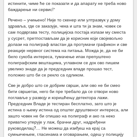
истинити, чиме ће се показати и да апарату не треба ново
баждарење ни сервис!“
Речено – учињено! Није то скенер или ултразвук у дому
здравља, где се заказује, чека и шта ти ја знам, човек се
сам подвргава тесту, полицијска постаја излази му сместа
у сусрет, претпостављам да је корисник који својевољно
долази на полиграф властан да протумачи графикон и све
реакције нервног система на питања. Можда је, да не би
било сукоба интереса, тумачење ипак препуштено
полиграфским вештацима, углавном се док ово пишем
увелико знаде да је председник владе прошао тест,
положио што би се рекло са одликом.
Све је добро што се добрим сврши, али ово не би смео
бити свршетак, него би пре требало да се отвори ново
поглавље у развоју и коришћењу детектора лажи.
Председник Владе је тестиран бесплатно, зато што је
истина о њему истина од општег друштвеног интереса, али
зашто човек не би отишао на полиграф и ако га неко
приватно утерује у лаж, брачни друг, надређени
руководилац?… Не можеш да изиђеш на крај са
сумњичењем, гласинама и оговарањем, одеш у полицију