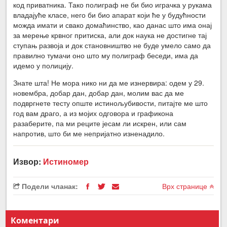
код приватника. Тако полиграф не би био играчка у рукама
владајуће класе, него би био апарат који ће у будућности
можда имати и свако домаћинство, као данас што има онај
за мерење крвног притиска, али док наука не достигне тај
ступањ развоја и док становништво не буде умело само да
правилно тумачи оно што му полиграф беседи, има да
идемо у полицију.
Знате шта! Не мора нико ни да ме изнервира: одем у 29.
новембра, добар дан, добар дан, молим вас да ме
подвргнете тесту опште истинољубивости, питајте ме што
год вам драго, а из мојих одговора и графикона
разаберите, па ми реците јесам ли искрен, или сам
напротив, што би ме непријатно изненадило.
Извор:
Истиномер
Подели чланак:
Врх странице
Коментари