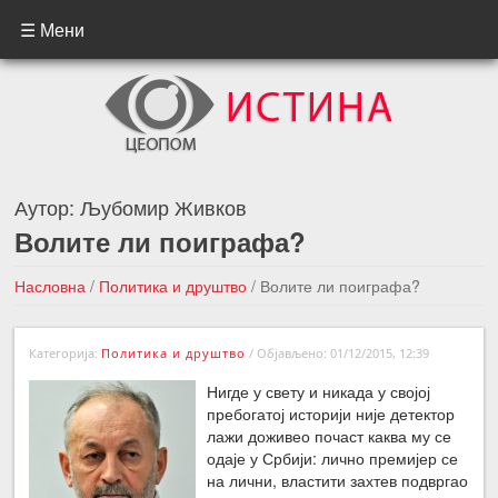
☰ Мени
Аутор:
Љубомир Живков
Волите ли поиграфа?
Насловна
/
Политика и друштво
/
Волите ли поиграфа?
←Претходна вест
Следећа вест →
Категорија:
Политика и друштво
/
Објављено: 01/12/2015, 12:39
Нигде у свету и никада у својој
пребогатој историји није детектор
лажи доживео почаст каква му се
одаје у Србији: лично премијер се
на лични, властити захтев подвргао