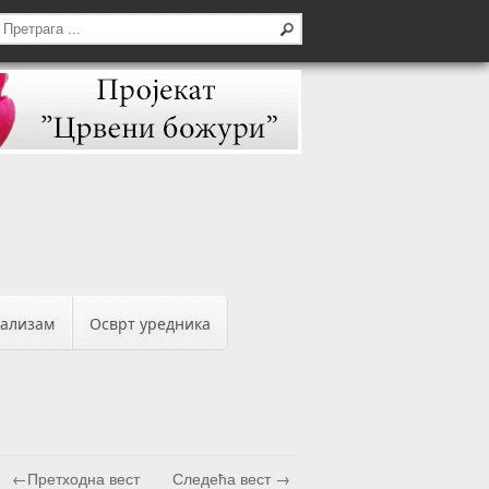
бализам
Осврт уредника
←Претходна вест
Следећа вест →