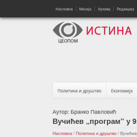
Насловна
Мисија
Архива
Редакција
Политика и друштво
Економија
Аутор:
Бранко Павловић
Вучићев „програм“ у 9
Насловна
/
Политика и друштво
/
Вучићев