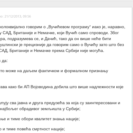
: 21/12/2013, 09:56
 колоквијално говорим о „Вучићевом програму“ иако је, наравно,
у САД, Британије и Немачке, који Вучић само спроводи. Због
ра, подразумева се, и Дачић, тако да он више неће бити
уштински је прецизније да говорим само о Вучићу зато што без
САД, Британије и Немачке према Србији није могућа.
 да:
 што може на даљем фактичком и формалном признању
тава како би АП Војоводина добила што више надлежности које
пују сва јавна и друга предузећа за која су заинтересовани и
 најбољег обрадивог земљишта у Србији;
ње и тиме обори квалитет знања нације;
о и тиме повећа смртност нације;