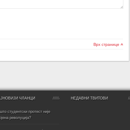
Врх странице
АЈНОВИЈИ ЧЛАНЦИ
НЕДАВНИ ТВИТОВИ
што студентски протест није
ојена револуција?