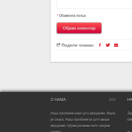
*
Обавезна поља
Подели чланак:
О НАМА
Н
За
Наш проблем није што верујемо. Вера
об
је снага. Наш проблем је што више
верујемо туђим речима него својим
очима.