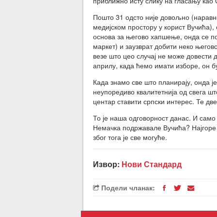
приближно исту слику на гласању као 
Пошто 31 одсто није довољно (наравно
медијском простору у корист Вучића)
основа за његово хапшење, онда се п
маркет) и заузврат добити неко њего
везе што цео случај не може довести 
априлу, када ћемо имати изборе, он б
Када знамо све што планирају, онда је
неупоредиво квалитетнија од свега што
центар ставити српски интерес. Те две
То је наша одговорност данас. И само 
Немачка подржавале Вучића? Најгоре 
због тога је све могуће.
Извор:
Нови Стандард
Подели чланак: