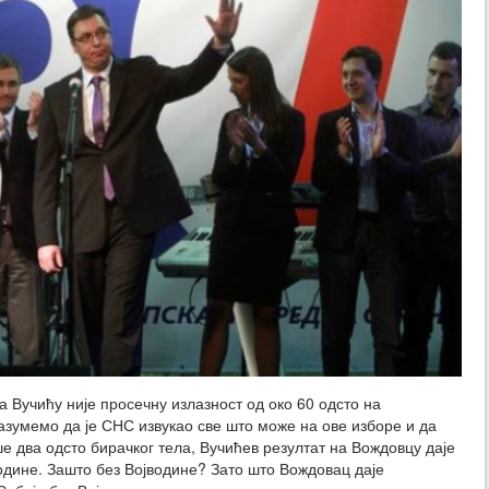
 Вучићу није просечну излазност од око 60 одсто на
зумемо да је СНС извукао све што може на ове изборе и да
 два одсто бирачког тела, Вучићев резултат на Вождовцу даје
водине. Зашто без Војводине? Зато што Вождовац даје