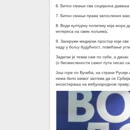
6. Битно смањи сва социјална давања 
7. Битно смањи права запослених како
8. Води културну политику која мора 
интереса на свим пољима;
9. Заокружи медијски простор који све
наду у бољу будућност, повећање углед
Задатак је тежак сам по себи, а данас
(о бесмислености самог пута писао са
Још горе по Вучића, на страни Русије
нема било каквог захтева да се Србија
инсистирања на међународном праву, 