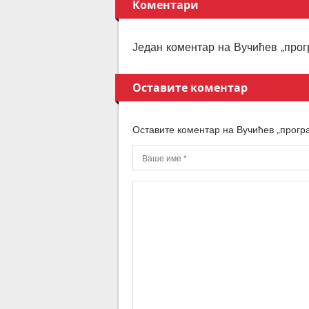
Коментари
Један коментар на Вучићев „прогр
Оставите коментар
Оставите коментар на Вучићев „програ