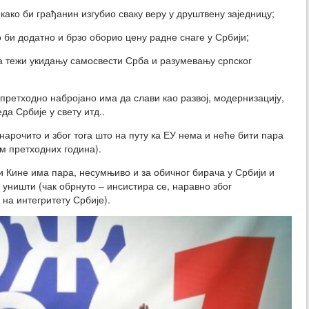
како би грађанин изгубио сваку веру у друштвену заједницу;
 би додатно и брзо оборио цену радне снаге у Србији;
да тежи укидању самосвести Срба и разумевању српског
 претходно набројано има да слави као развој, модернизацију,
а Србије у свету итд..
 нарочито и због тога што на путу ка ЕУ нема и неће бити пара
м претходних година).
 и Кине има пара, несумњиво и за обичног бирача у Србији и
 уништи (чак обрнуто – инсистира се, наравно због
на интегритету Србије).