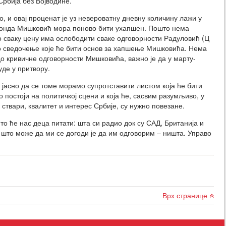
Србија без Војводине.
, и овај проценат је уз невероватну дневну количину лажи у
, онда Мишковић мора поново бити ухапшен. Пошто нема
о сваку цену има ослободити сваке одговорности Радуловић (Ц
во сведочење које ће бити основ за хапшење Мишковића. Нема
до кривичне одговорности Мишковића, важно је да у марту-
уде у притвору.
 јасно да се томе морамо супротставити листом која ће бити
 постоји на политичкој сцени и која ће, сасвим разумљиво, у
 ствари, квалитет и интерес Србије, су нужно повезане.
то ће нас деца питати: шта си радио док су САД, Британија и
што може да ми се догоди је да им одговорим – ништа. Управо
Врх странице