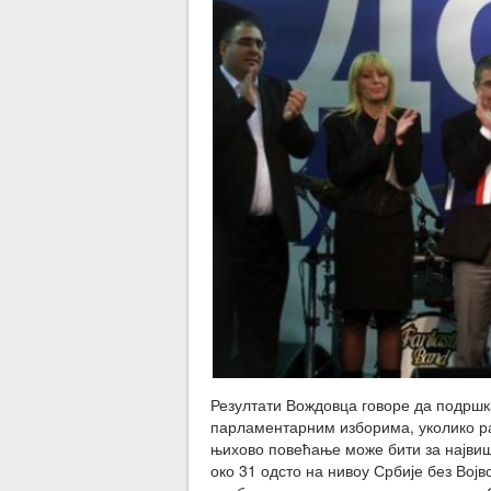
Резултати Вождовца говоре да подршка
парламентарним изборима, уколико ра
њихово повећање може бити за највише
око 31 одсто на нивоу Србије без Вој