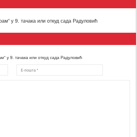
ам“ у 9. тачака или откуд сада Радуловић
м“ у 9. тачака или откуд сада Радуловић