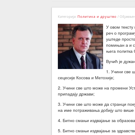
Категорија:
Политика и друштво
/
Објављено
У овом тексту
реч о програм
уштеде просто
помињан а и с
њега политка 
Вучић је дужан
1. Учини све
сецесије Косова и Метохије;
2. Учини све што може на промени Ус
припадају држави;
3. Учини све што може да странци поку
на име потраживања добију што више
4. Битно смањи издвајање за образова
5. Битно смањи издвајање за здравств