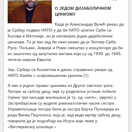
О ЈЕДОМ ДИЈАБОЛИЧНОМ
ЦИНИЗМУ
Када је Александар Вучић рекао да
је Србију подвео НАТО-у да би НАТО штитио Србе са
Косова и Метохије, он је изговорио један дијаболични
цинизам. То је као кад би неко рекао да је Хитлер Србе,
Русе, Пољаке, Јевреје и Роме смештао у концлогоре да би
их заштитио од залуталих метака који су од 1939. до 1945.
летели широм Европе.
Јер, Србија са Косметом и данас стравично умире од
НАТО бомби с осиромашеним ураном.(1)
А ево и једног правог цинизма из Другог светског рата.
Логоре за србску децу чије су родитеље усташе побиле
(преко три хиљаде малишана је ту, од «неге», умрло) у
Јастребарском су водиле римокатоличке часне сестре.
Управитељица логора била је сестра Берта Пулхерија из
реда Винка Паулскога, која је, кад види мртву србску децу,
говорила да је подсећају на Исуса који лежи у
«Витлејемској шталици.»