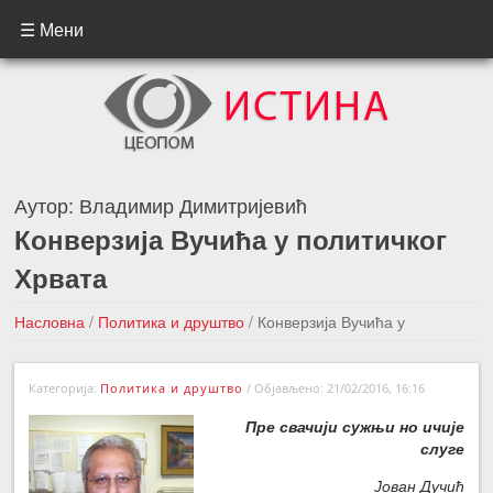
☰ Мени
Аутор:
Владимир Димитријевић
Конверзија Вучића у политичког
Хрвата
Насловна
/
Политика и друштво
/
Конверзија Вучића у
политичког Хрвата
Категорија:
Политика и друштво
/
Објављено: 21/02/2016, 16:16
←Претходна вест
Следећа вест →
Пре свачији сужњи но ичије
слуге
Јован Дучић