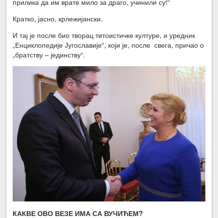
прилика да им врате мило за драго, учинили су!“
Кратко, јасно, крлежијански.
И тај је после био творац титоистичке културе, и уредник
„Енциклопедије Југославије“, који је, после свега, причао о
„братству – јединству“.
КАКВЕ ОВО ВЕЗЕ ИМА СА ВУЧИЋЕМ?