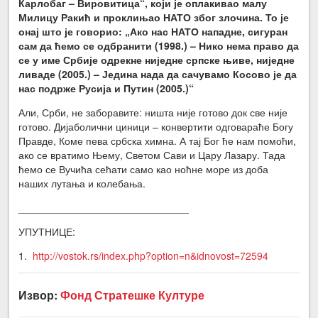
Карлобаг – Вировитица“, који је оплакивао малу
Милицу Ракић и проклињао НАТО због злочина. То је
онај што је говорио: „Ако нас НАТО нападне, сигуран
сам да ћемо се одбранити (1998.) – Нико нема право да
се у име Србије одрекне ниједне српске њиве, ниједне
ливаде (2005.) – Једина нада да сачувамо Косово је да
нас подрже Русија и Путин (2005.)“
Али, Срби, не заборавите: ништа није готово док све није
готово. Дијаболични циници – конвертити одговараће Богу
Правде, Коме пева србска химна. А тај Бог ће нам помоћи,
ако се вратимо Њему, Светом Сави и Цару Лазару. Тада
ћемо се Вучића сећати само као ноћне море из доба
наших лутања и колебања.
______________________________
УПУТНИЦЕ:
1.
http://vostok.rs/index.php?option=n&idnovost=72594
Извор:
Фонд Стратешке Културе