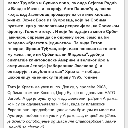
мало: Трумбић и Супило прво, па онда Стјепан Радић
и Владко Мачек, и на крају, Анте Павелић; и, после
краја, кад Јасеновац прождере на стотине хиљада
живих, Јожек Броз из Кумровца, који ће Србима
пустити крв у послератним репресијама, на Сремском
фронту, Голом отоку… И који ће одгајити многе Србе-
јаничаре, спремне да се одрекну себе, само да би
владало «братство-јединство». Па онда Титов
генерал, Фрањо Туђман, који, иако поносан на то што
му жена „није ни Србкиња ни Жидовка“, добија
симпатије клинтоновске Америке и великог броја
америчких Јевреја (заборавише Јасеновац), и
остварује „тисућлетни сан“ Хрвата – побада
шаховницу на книнску тврђаву 1995. године.
Тако је Хрватима увек ишло. Док су, у пролеће 2008,
Србима отимали Косово, Џорџ Буш је поздрављао НАТО
Загреб. А где је Буш, ту су и одушевљени грађани Аграма,
који су се одушевљавали и 1941, када су плавокоси
Европљани, предвођени црнокосим бркицом из миле им
Аустрије, победнички ушли у Аграм, засути цвећем
(тако
је почело ослобођење од „пасмине славосербске“, зване
„накот за сјекиру“)
.