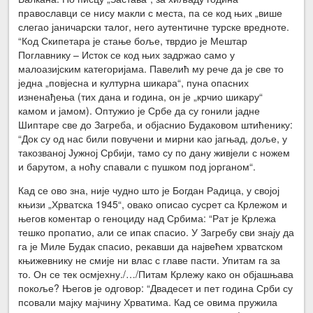
православци се нису макли с места, па се код њих „више
слегао јаничарски талог, него аутентичне турске вредноте.
“Код Скипетара је стање боље, тврдио је Мештар
Поглавнику – Исток се код њих задржао само у
малоазијским категоријама. Павелић му рече да је све то
једна „повјесна и културна шикара“, пуна опасних
изненађења (тих дана и година, он је „крчио шикару“
камом и јамом). Оптужио је Србе да су гонили јадне
Шиптаре све до Загреба, и објаснио Будаковом штићенику:
“Док су од нас били повучени и мирни као јагњад, доље, у
такозваној Јужној Србији, тамо су по дану живјели с ножем
и барутом, а ноћу спавали с пушком под јорганом“.
Кад се ово зна, није чудно што је Богдан Радица, у својој
књизи „Хрватска 1945“, овако описао сусрет са Крлежом и
његов коментар о геноциду над Србима: “Рат је Крлежа
тешко пропатио, али се ипак спасио. У Загребу сви знају да
га је Миле Будак спасио, рекавши да највећем хрватском
књижевнику не смије ни влас с главе пасти. Упитам га за
то. Он се тек осмјехну./…/Питам Крлежу како он објашњава
покоље? Његов је одговор: “Двадесет и пет година Срби су
псовали мајку мајчину Хрватима. Кад се овима пружила