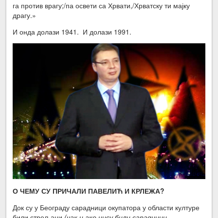
га против врагу;/па освети са Хрвати,/Хрватску ти мајку
драгу.»
И онда долази 1941. И долази 1991.
О ЧЕМУ СУ ПРИЧАЛИ ПАВЕЛИЋ И КРЛЕЖА?
Док су у Београду сарадници окупатора у области културе
били стрељани
(чак и ако нису били сарадници