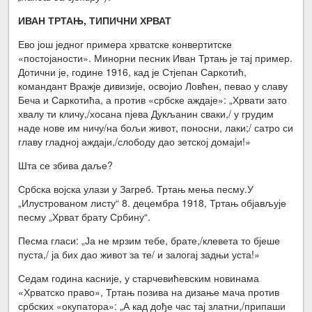
ИВАН ТРТАЊ, ТИПИЧНИ ХРВАТ
Ево још једног примера хрватске конвертитске
«постојаности». Минорни песник Иван Тртањ је тај пример.
Дотични је, године 1916, кад је Стјепан Саркотић,
командант Вражје дивизије, освојио Ловћен, певао у славу
Беча и Саркотића, а против «србске аждаје»: „Хрвати зато
хвалу ти кличу,/хосана пјева Дукљанин сваки,/ у грудим
наде нове им ничу/на бољи живот, поносни, лаки;/ сатро си
главу гладној аждаји,/слободу дао зетској домаји!»
Шта се збива даље?
Србска војска улази у Загреб. Тртањ мења песму.У
„Илустрованом листу“ 8. децембра 1918, Тртањ објављује
песму „Хрват брату Србину“.
Песма гласи: „Ја не мрзим тебе, брате,/клевета то бјеше
пуста,/ ја бих дао живот за те/ и залогај задњи уста!»
Седам година касније, у старчевићевским новинама
«Хрватско право», Тртањ позива на дизање мача против
србских «окупатора»: „А кад дође час тај златни,/припаши