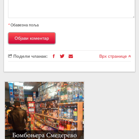
*
Обавезна поља
Подели чланак:
Врх странице