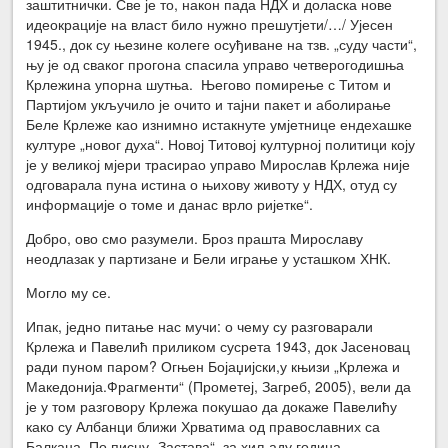
заштитнички. Све је то, након пада НДХ и доласка нове
идеокрације на власт било нужно прешутјети/…/ Ујесен
1945., док су њезине колеге осуђиване на тзв. „суду части“,
њу је од сваког прогона спасила управо четверогодишња
Крлежина упорна шутња. Његово помирење с Титом и
Партијом укључило је очито и тајни пакет и аболирање
Беле Крлеже као изнимно истакнуте умјетнице ендехашке
културе „новог духа“. Новој Титовој културној политици коју
је у великој мјери трасирао управо Мирослав Крлежа није
одговарала пуна истина о њихову животу у НДХ, отуд су
информације о томе и данас врло ријетке“.
Добро, ово смо разумели. Броз прашта Мирославу
неодлазак у партизане и Бели играње у усташком ХНК.
Могло му се.
Ипак, једно питање нас мучи: о чему су разговарали
Крлежа и Павелић приликом сусрета 1943, док Јасеновац
ради пуном паром? Огњен Бојаџијски,у књизи „Крлежа и
Македонија.Фрагменти“ (Прометеј, Загреб, 2005), вели да
је у том разговору Крлежа покушао да докаже Павелићу
како су Албанци ближи Хрватима од православних са
Балкана. По писцу „Застава“, за хиљаду година