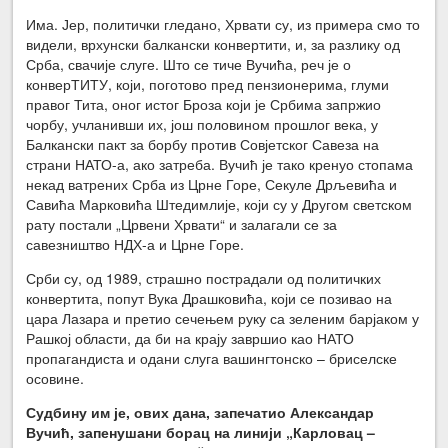
Има. Јер, политички гледано, Хрвати су, из примера смо то
видели, врхунски балкански конвертити, и, за разлику од
Срба, свачије слуге. Што се тиче Вучића, реч је о
конверТИТУ, који, поготово пред пензионерима, глуми
правог Тита, оног истог Броза који је Србима запржио
чорбу, учланивши их, још половином прошлог века, у
Балкански пакт за борбу против Совјетског Савеза на
страни НАТО-а, ако затреба. Вучић је тако кренуо стопама
некад ватрених Срба из Црне Горе, Секуле Дрљевића и
Савића Марковића Штедимлије, који су у Другом светском
рату постали „Црвени Хрвати“ и залагали се за
савезништво НДХ-а и Црне Горе.
Срби су, од 1989, страшно пострадали од политичких
конвертита, попут Вука Драшковића, који се позивао на
цара Лазара и претио сечењем руку са зеленим барјаком у
Рашкој области, да би на крају завршио као НАТО
пропагандиста и одани слуга вашингтонско – бриселске
осовине.
Судбину им је, ових дана, запечатио Александар
Вучић, запенушани борац на линији „Карловац –