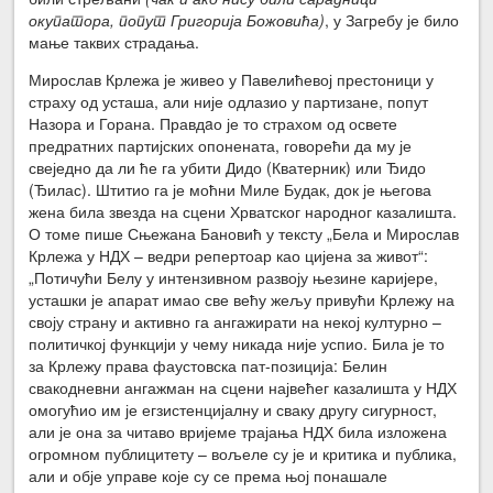
окупатора, попут Григорија Божовића)
, у Загребу је било
мање таквих страдања.
Мирослав Крлежа је живео у Павелићевој престоници у
страху од усташа, али није одлазио у партизане, попут
Назора и Горана. Правдaо је то страхом од освете
предратних партијских опонената, говорећи да му је
свеједно да ли ће га убити Дидо (Кватерник) или Ђидо
(Ђилас). Штитио га је моћни Миле Будак, док је његова
жена била звезда на сцени Хрватског народног казалишта.
О томе пише Сњежана Бановић у тексту „Бела и Мирослав
Крлежа у НДХ – ведри репертоар као цијена за живот“:
„Потичући Белу у интензивном развоју њезине каријере,
усташки је апарат имао све већу жељу привући Крлежу на
своју страну и активно га ангажирати на некој културно –
политичкој функцији у чему никада није успио. Била је то
за Крлежу права фаустовска пат-позиција: Белин
свакодневни ангажман на сцени највећег казалишта у НДХ
омогућио им је егзистенцијалну и сваку другу сигурност,
али је она за читаво вријеме трајања НДХ била изложена
огромном публицитету – вољеле су је и критика и публика,
али и обје управе које су се према њој понашале