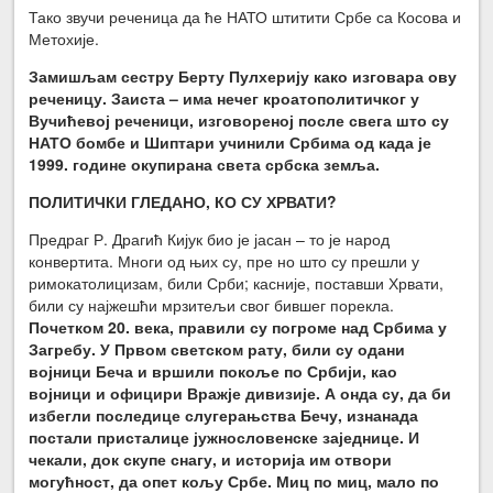
Тако звучи реченица да ће НАТО штитити Србе са Косова и
Метохије.
Замишљам сестру Берту Пулхерију како изговара ову
реченицу. Заиста – има нечег кроатополитичког у
Вучићевој реченици, изговореној после свега што су
НАТО бомбе и Шиптари учинили Србима од када је
1999. године окупирана света србска земља.
ПОЛИТИЧКИ ГЛЕДАНО, КО СУ ХРВАТИ?
Предраг Р. Драгић Кијук био је јасан – то је народ
конвертита. Многи од њих су, пре но што су прешли у
римокатолицизам, били Срби; касније, поставши Хрвати,
били су најжешћи мрзитељи свог бившег порекла.
Почетком 20. века, правили су погроме над Србима у
Загребу. У Првом светском рату, били су одани
војници Беча и вршили покоље по Србији, као
војници и официри Вражје дивизије. А онда су, да би
избегли последице слугерањства Бечу, изнанада
постали присталице јужнословенске заједнице. И
чекали, док скупе снагу, и историја им отвори
могућност, да опет кољу Србе. Миц по миц, мало по