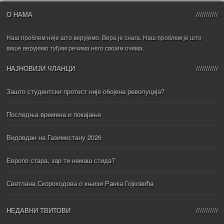
О НАМА
Наш проблем није што верујемо. Вера је снага. Наш проблем је што
више верујемо туђим речима него својим очима.
НАЈНОВИЈИ ЧЛАНЦИ
Зашто студентски протест није обојена револуција?
Последња времена и покајање
Видовдан на Газиместану 2026
Европо стара, зар ти немаш стида?
Светлана Скороходова о књизи Ранка Гојковића
НЕДАВНИ ТВИТОВИ