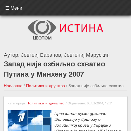
☰ Мени
Аутор:
Јевгеиј Баранов, Јевгениј Марускин
Запад није озбиљно схватио
Путина у Минхену 2007
Насловна
/
Политика и друштво
/
Запад није озбиљно схватио
Путина у Минхену 2007
Категорија:
Политика и друштво
/
Објављено: 03/03/2014, 12:31
←Претходна вест
Следећа вест →
Први канал руске државне
телевизије у прилогу о
политичкој кризи у Украјини
упоредио је догађаје у тој земљи