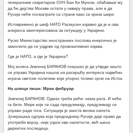
генералним секретаром ОУН Бан Ки Муном, обаћавши му
да ће дејства Москве остати у оквиру права, али и да
Русија неће посматрати са стране како се криза шири.
Истовремено је шеф НАТО Расмусен изјавио да је и ова
алијанса заинтересована за ситуацију у Украјини.
Руско Министарство иностраниих послова енергично је
замолило да се уздрже од провокативних изјава.
Где је НАТО, а где је Украјина?
Мој колега Јевгениј БАРАНОВ покушао је да утврди зашто
се управо Украјина нашла на раскршћу интереса највећих
играча светске политике који упорно толико хрле на Исток.
На шпици пише: Мрки фебруар
Јевгениј БАРАНОВ: Одмах треба рећи: нема рата. И неће
га бити. Мере које се сада предузимају, предузимају се
управо ради тога. Ситуација је заиста веома напета.
Јучерашња одлука која председнику Русије даје право да
употреби војску, није узрок ове напетости, већ њена
директна последица.