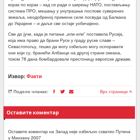
корак по корак – кад се ради о ширењу НАТО, постављању
система ПРО, мешању у унутрашње послове суверених
земаља, неодобреној примени силе посвуда од Балкана
до Украјине – и даље све остаје уобичајено.
Све до јуче, када је питање „или-или” поставила Русија,
која има право да брани Русе у граду руске славе –
Севастопољу, тешко да могу озбиљно могу оспоравати
они који су, бранећи Албанце на другој страни океана,
током 78 дана бомбардовали престоницу европске државе.
Извор:
Факти
Подели чланак:
Врх странице
Оставите коментар
Оставите коментар на Запад није озбиљно схватио Путина
у Минхену 2007