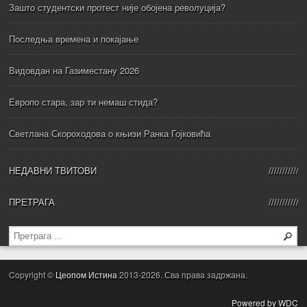
Зашто студентски протест није обојена револуција?
Последња времена и покајање
Видовдан на Газиместану 2026
Европо стара, зар ти немаш стида?
Светлана Скороходова о књизи Ранка Гојковића
НЕДАВНИ ТВИТОВИ
ПРЕТРАГА
Copyright ©
Цеопом Истина
2013-2026. Сва права задржана.
Powered by WDC