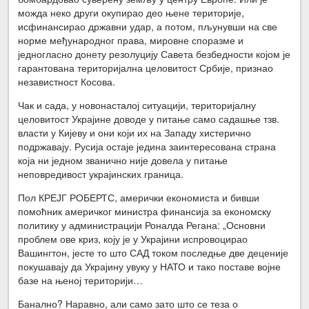
можда неко други окупирао део њене територије,
исфинансирао државни удар, а потом, пљунувши на све
норме међународног права, мировне споразме и
једногласно донету резолуцију Савета безбедности којом је
гарантована територијална целовитост Србије, признао
независтност Косова.
Чак и сада, у новонасталој ситуацији, територијалну
целовитост Украјине доводе у питање само садашње тзв.
власти у Кијеву и они који их на Западу хистерично
подржавају. Русија остаје једина заинтересована страна
која ни једном званично није довела у питање
неповредивост украјинских граница.
Пол КРЕЈГ РОБЕРТС, амерички економиста и бивши
помоћник америчког министра финансија за економску
политику у администрацији Роналда Регана: „Основни
проблем ове криз, коју је у Украјини испровоцирао
Вашингтон, јесте то што САД током последње две деценије
покушавају да Украјину увуку у НАТО и тако поставе војне
базе на њеној територији…
Банално? Наравно, али само зато што се теза о