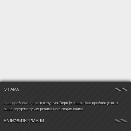
О НАМА
Наш проблем није што верујемо. Вера је снага. Наш проблем је што
више верујемо туђим речима него својим очима.
НАЈНОВИЈИ ЧЛАНЦИ