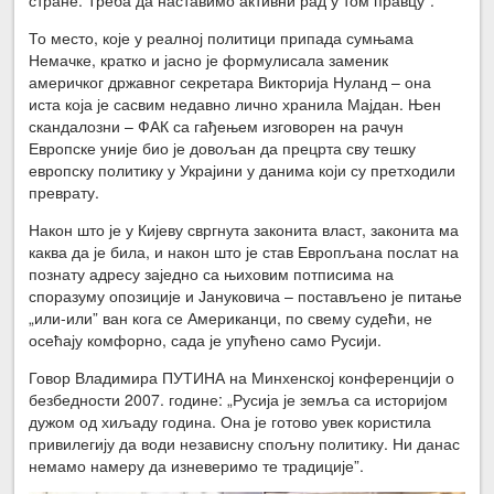
стране. Треба да наставимо активни рад у том правцу”.
То место, које у реалној политици припада сумњама
Немачке, кратко и јасно је формулисала заменик
америчког државног секретара Викторија Нуланд – она
иста која је сасвим недавно лично хранила Мајдан. Њен
скандалозни – ФАК са гађењем изговорен на рачун
Европске уније био је довољан да прецрта сву тешку
европску политику у Украјини у данима који су претходили
преврату.
Након што је у Кијеву свргнута законита власт, законита ма
каква да је била, и након што је став Европљана послат на
познату адресу заједно са њиховим потписима на
споразуму опозиције и Јануковича – постављено је питање
„или-или” ван кога се Американци, по свему судећи, не
осећају комфорно, сада је упућено само Русији.
Говор Владимира ПУТИНА на Минхенској конференцији о
безбедности 2007. године: „Русија је земља са историјом
дужом од хиљаду година. Она је готово увек користила
привилегију да води независну спољну политику. Ни данас
немамо намеру да изневеримо те традиције”.