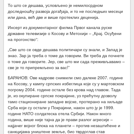
То што се дешава, условљено је немилосрдном
доследношћу развоја догађаја, и то не последњих месеци
или дана, већ две и више протеклих деценија.
Инсерт из документарног филма Првог канала руске
државне телевизије о Косову и Метохији – „Крај. Осуђени
на прогонство“:
„Све што се овде дешава политичари су знали, и Запад је
знао. Зар ја треба о томе да говорим. Ви треба да почнете
о томе да говорите. Јер, све што ми сада преживљавамо –
све је то припремљено за вас!”
БАРАНОВ: Ове кадрове снимили смо далеке 2007. године
на Косову, у кампу српских избеглица које су у мартовском
погрому 2004. године остале без крова над главом. Тада
је, из окупиране српске покрајине, уз прећутну дозволу
тамо стациониране западне војске, протерано на хиљаде
Срба који су остали у Покрајини, након што ју је 1999.
године НАТО солдатеска отела Србији. Након много
година, више није тајна да је прави разлог агресије –
најјачег војног блока на планети – против незаштићене и
санкцијама уништене земље, био тврдоглав став