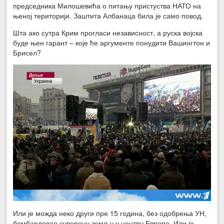
председника Милошевића о питању пристуства НАТО на
њеној територији. Заштита Албанаца била је само повод.
Шта ако сутра Крим прогласи независност, а руска војска
буде њен гарант – које ће аргументе понудити Вашингтон и
Брисел?
Или је можда неко други пре 15 година, без одобрења УН,
бомбардовао суверену земљу у центру Европе. Или је