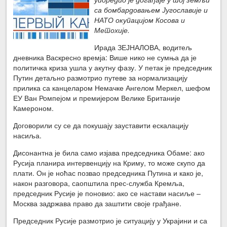
са бомбардовањем Југославије и
НАТО окупацијом Косова и
Метохије.
Ирада ЗЕЈНАЛОВА, водитељ
дневника Васкресно времја: Више нико не сумња да је
политичка криза ушла у акутну фазу. У петак је председник
Путин детаљно размотрио путеве за нормализацију
прилика са канцеларом Немачке Ангелом Меркел, шефом
ЕУ Ван Ромпејом и премијером Велике Британије
Камероном.
Договорили су се да покушају зауставити ескалацију
насиља.
Дисонантна је била само изјава председника Обаме: ако
Русија планира интервенцију на Криму, то може скупо да
плати. Он је ноћас позвао председника Путина и како је,
након разговора, саопштила прес-служба Кремља,
председник Русије је поновио: ако се настави насиље –
Москва задржава право да заштити своје грађане.
Председник Русије размотрио је ситуацију у Украјини и са