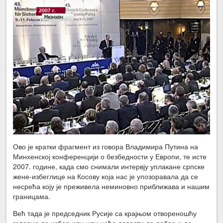
Ово је кратки фрагмент из говора Владимира Путина на
Минхенској конференцији о безбедности у Европи, те исте
2007. године, када смо снимали интервју уплакане српске
жене-избеглице на Косову која нас је упозоравала да се
несрећа коју је преживела неминовно приближава и нашим
границама.
Већ тада је председник Русије са крајњом отвореношћу
говорио да избор или-или неће довести до добра и да