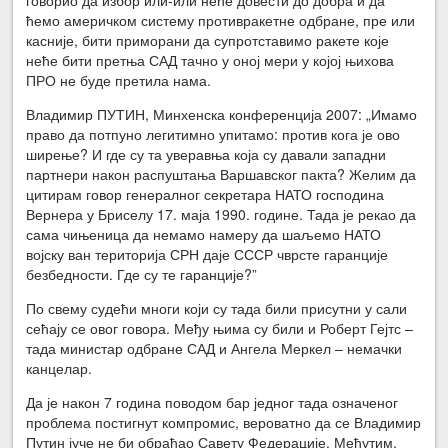
ћемо америчком систему противракетне одбране, пре или
касније, бити приморани да супротставимо ракете које
неће бити претња САД тачно у оној мери у којој њихова
ПРО не буде претила нама.
Владимир ПУТИН, Минхенска конференција 2007: „Имамо
право да потпуно легитимно упитамо: против кога је ово
ширење? И где су та уверавња која су давали западни
партнери након распуштања Варшавског пакта? Желим да
цитирам говор генералног секретара НАТО господина
Вернера у Бриселу 17. маја 1990. године. Тада је рекао да
сама чињеница да немамо намеру да шаљемо НАТО
војску ван територија СРН даје СССР чврсте гаранције
безбедности. Где су те гаранције?”
По свему судећи многи који су тада били присутни у сали
сећају се овог говора. Међу њима су били и Роберт Гејтс –
тада министар одбране САД и Ангела Меркел – немачки
канцелар.
Да је након 7 година поводом бар једног тада означеног
проблема постигнут компромис, вероватно да се Владимир
Путин јуче не би обраћао Савету Федерације. Међутим,