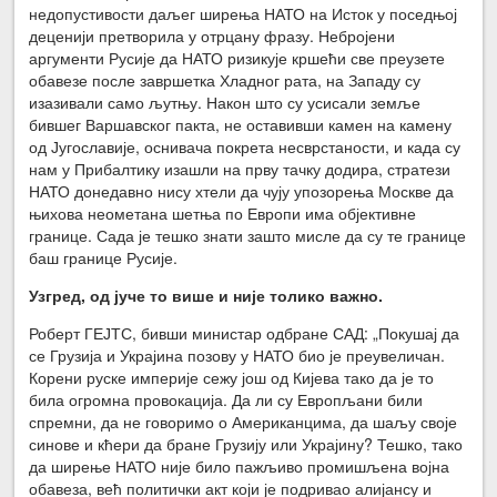
недопустивости даљег ширења НАТО на Исток у поседњој
деценији претворила у отрцану фразу. Небројени
аргументи Русије да НАТО ризикује кршећи све преузете
обавезе после завршетка Хладног рата, на Западу су
изазивали само љутњу. Након што су усисали земље
бившег Варшавског пакта, не оставивши камен на камену
од Југославије, оснивача покрета несврстаности, и када су
нам у Прибалтику изашли на прву тачку додира, стратези
НАТО донедавно нису хтели да чују упозорења Москве да
њихова неометана шетња по Европи има објективне
границе. Сада је тешко знати зашто мисле да су те границе
баш границе Русије.
Узгред, од јуче то више и није толико важно.
Роберт ГЕЈТС, бивши министар одбране САД: „Покушај да
се Грузија и Украјина позову у НАТО био је преувеличан.
Корени руске империје сежу још од Кијева тако да је то
била огромна провокација. Да ли су Европљани били
спремни, да не говоримо о Американцима, да шаљу своје
синове и кћери да бране Грузију или Украјину? Тешко, тако
да ширење НАТО није било пажљиво промишљена војна
обавеза, већ политички акт који је подривао алијансу и