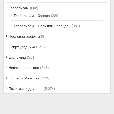
Глобализам
(608)
Глобализам – Завера
(220)
Глобализам – Политички процеси
(381)
Пословни пројекти
(9)
Осврт уредника
(252)
Економија
(301)
Некатегоризовано
(518)
Косово и Метохија
(613)
Политика и друштво
(5.074)