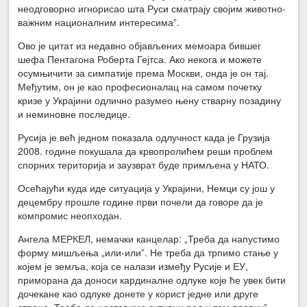
неодговорно игнорисао шта Руси сматрају својим животно-
важним националним интересима”.
Ово је цитат из недавно објављених мемоара бившег
шефа Пентагона Роберта Гејтса. Ако некога и можете
осумњичити за симпатије према Москви, онда је он тај.
Међутим, он је као професионалац на самом почетку
кризе у Украјини одлично разумео њену стварну позадину
и неминовне последице.
Русија је већ једном показала одлучност када је Грузија
2008. године покушала да крвопролићем реши проблем
спорних територија и заузврат буде примљена у НАТО.
Осећајући куда иде ситуација у Украјини, Немци су још у
децембру прошле године први почели да говоре да је
компромис неопходан.
Ангела МЕРКЕЛ, немачки канцелар: „Треба да напустимо
форму мишљења „или-или”. Не треба да трпимо стање у
којем је земља, која се налази између Русије и ЕУ,
приморана да доноси кардиналне одлуке које ће увек бити
дочекане као одлуке донете у корист једне или друге