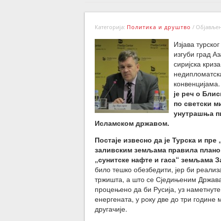
Категорија:
Политика и друштво
/
Објављено
Изјава турско
изгуби град Аз
сиријска криза
недипломатск
конвенцијама.
је реч о Бли
по светски ми
унутрашња пи
Исламском државом.
Постаје извесно да је Турска и пре
заливским земљама правила планов
„сунитске нафте и гаса“ земљама З
било тешко обезбедити, јер би реализ
тржишта, а што се Сједињеним Држава
процењено да би Русија, уз наметнуте
енергената, у року две до три године 
другачије.