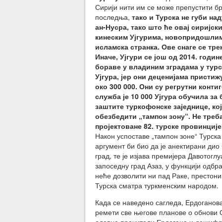
Сирији нити им се може препустити бр
последња,
тако и Турска не губи на
ан-Нусра, тако што ће овај сиријски
кинеским Ујгурима, новопридошлим 
исламска странка. Ове снаге се тре
Иначе, Ујгури се још од 2014. годи
бораве у владиним зградама у турск
Ујгура, јер они деценијама пристижу
око 300 000. Они су регрутни конти
служба је 10 000 Ујгура обучила за
заштите туркофонске заједнице, кој
обезбедити „тампон зону“.
Не треб
пројектоване 82. турске провинције,
Након успоставе „тампон зоне“ Турска 
аргумент би био да је анектирани дио
град, те је изјава премијера Давотог
запоседну град Азаз, у функцији одбр
неће дозволити ни пад Раке, престони
Турска сматра туркменским народом.
Када се наведено сагледа, Ердоганова
ремети све његове планове о обнови О