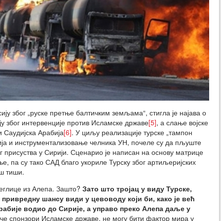
ију због „руске претње балтичким земљама“, стигла је најава о
ју због интервенције против Исламске државе
[5]
, а слање војске
и Саудијска Арабија
[6]
. У циљу реализације турске „тампон
ја и инструментализовање челника УН, почеле су да пљуште
ог присуства у Сирији. Сценарио је написан на основу матрице
ње, па су тако САД благо укориле Турску због артиљеријских
ош тиши.
беглице из Алепа. Зашто?
Зато што тројац у виду Турске,
 привредну шансу види у цевоводу који би, како је већ
Арабије водио до Сирије, а управо преко Алепа даље у
е спонзори Исламске државе, не могу бити фактор мира у