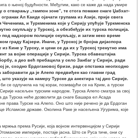
ига о њеној будућности. Међутим, како се каже да нада умире
ду о стварању „тампон зоне“, те стога помаже снаге Џабхат-
 огранак Ал Каиде ојачати групама из Азије, прије свега
Чеченима, и Туркменима које у Сирију упућује Туркменска
нутно окупљају у Турској, а обезбеђује их турска полиција.
не под надзором полиције окупљају, и затим неко време
ом граду Кајзери. Иначе, у Турској је бројна дијаспора
 из Кине у Турску, и цени се да их у Турској тренутно има
гент за војне операције у Сирији. Турска обавештајна
 борбу, а део већ пребацила у село Занбаг у Сирији, ради
ој је, сходно Ердогановој бризи, ради опстанка неопходно
а заборавити да је Алепо предвиђен као главни град
 што указује на намеру Турске да анектира тај дио Сирије.
би се одлучила на тај корак, позивајући се на Крим, а турски
 Сирије насељен турским народом. Турска Алепо сматра за свој
луа да Турска неће дозволити да снаге Башара ел Асада
ане права Турске на Алепо. Оно што није речено је да Ердоган
це Исламске државе. Околина Раке је насељена Ујгурима, које
 мржња према Русији, која војном интервенцијом у Сирији
томанске империје, постаје јасна. Што се Руса тиче, они су