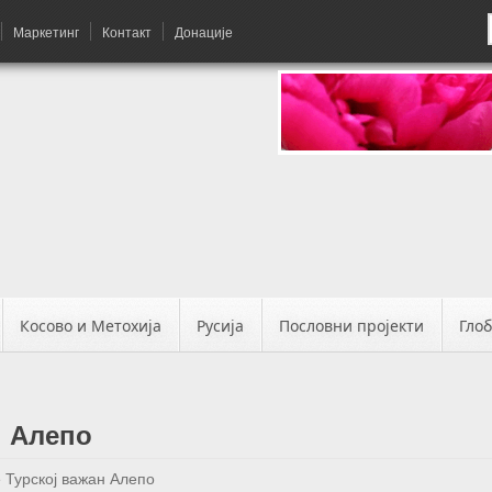
Маркетинг
Контакт
Донације
Косово и Метохија
Русија
Пословни пројекти
Гло
н Алепо
е Турској важан Алепо