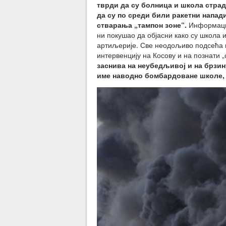
тврди да су болница и школа страд
да су по среди били ракетни напад
стварања „тампон зоне“.
Информација
ни покушао да објасни како су школа
артиљерије. Све неодољиво подсећа м
интервенцију на Косову и на познати „
заснива на неубедљивој и на брзину
име наводно бомбардоване школе, а