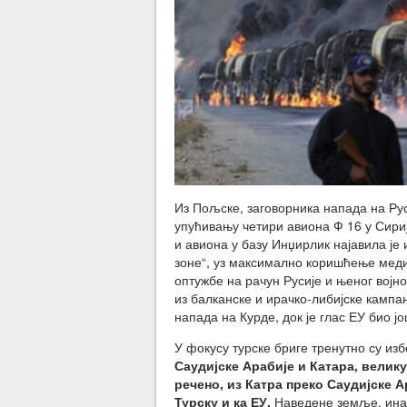
Из Пољске, заговорника напада на Рус
упућивању четири авиона Ф 16 у Сири
и авиона у базу Инџирлик најавила је 
зоне“, уз максимално коришћење меди
оптужбе на рачун Русије и њеног војн
из балканске и ирачко-либијске кампа
напада на Курде, док је глас ЕУ био ј
У фокусу турске бриге тренутно су из
Саудијске Арабије и Катара, велику
речено, из Катра преко Саудијске 
Турску и ка ЕУ.
Наведене земље, инач