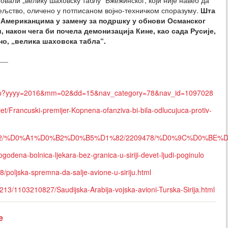
али „велику шаховску таблу“ Бжежинског, који није навео да
тељство, оличено у потписаном војно-техничком споразуму.
Шта
о Американцима у замену за подршку у обнови Османског
 након чега би почела демонизација Кине, као сада Русије,
но, „велика шаховска табла“.
__
ex.php?yyyy=2016&mm=02&dd=15&nav_category=78&nav_id=1097028
jet/Francuski-premijer-Kopnena-ofanziva-bi-bila-odlucujuca-protiv-
ories/ci/story/2/%D0%A1%D0%B2%D0%B5%D1%82/2209478
ogodena-bolnica-ljekara-bez-granica-u-siriji-devet-ljudi-poginulo
48/poljska-spremna-da-salje-avione-u-siriju.html
213/1103210827/Saudijska-Arabija-vojska-avioni-Turska-Sirija.html
е