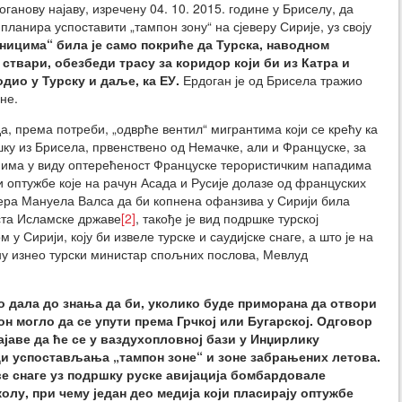
ганову најаву, изречену 04. 10. 2015. године у Бриселу, да
ланира успоставити „тампон зону“ на сјеверу Сирије, уз своју
ицима“ била је само покриће да Турска, наводном
ствари, обезбеди трасу за коридор који би из Катра и
одио у Турску и даље, ка ЕУ.
Ердоган је од Брисела тражио
не.
а, према потреби, „одврће вентил“ мигрантима који се крећу ка
шку из Брисела, првенствено од Немачке, али и Француске, за
 има у виду оптерећеност Француске терористичким нападима
и оптужбе које на рачун Асада и Русије долазе од француских
ера Мануела Валса да би копнена офанзива у Сирији била
ста Исламске државе
[2]
, такође је вид подршке турској
у Сирији, коју би извеле турске и саудијске снаге, а што је на
у изнео турски министар спољних послова, Мевлуд
но дала до знања да би, уколико буде приморана да отвори
н могло да се упути према Грчкој или Бугарској. Одговор
најаве да ће се у ваздухопловној бази у Инџирлику
ди успостављања „тампон зоне“ и зоне забрањених летова.
е снаге уз подршку руске авијација бомбардовале
олу, при чему један део медија који пласирају оптужбе