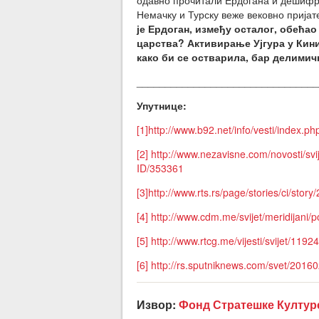
одавно прочитали Ердогана и дешифров
Немачку и Турску веже вековно прија
је Ердоган, између осталог, обећа
царства? Активирање Ујгура у Кини,
како би се остварила, бар делимич
________________________________
Упутнице:
[1]
http://www.b92.net/info/vesti/ind
[2]
http://www.nezavisne.com/novosti/svi
ID/353361
[3]
http://www.rts.rs/page/st
[4]
http://www.cdm.me/svijet/meridijani/p
[5]
http://www.rtcg.me/vijesti/svijet/1192
[6]
http://rs.sputniknews.com/svet/20160
Извор:
Фонд Стратешке Култур