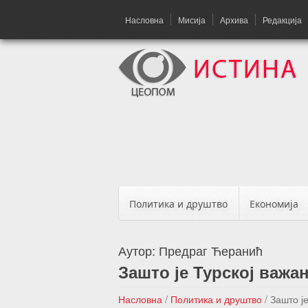
Насловна
Мисија
Архива
Редакција
Политика и друштво
Економија
Аутор:
Предраг Ћеранић
Зашто је Турској важа
Насловна
/
Политика и друштво
/
Зашто ј