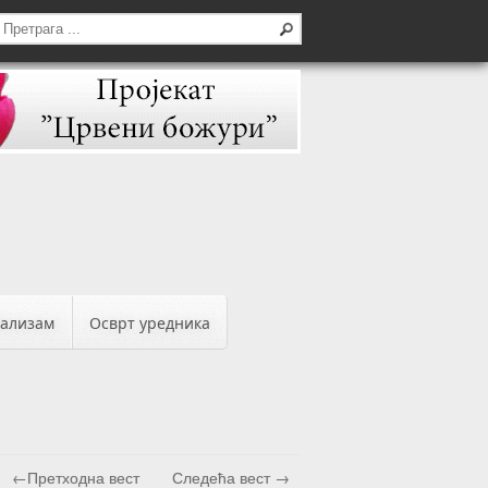
бализам
Осврт уредника
←Претходна вест
Следећа вест →