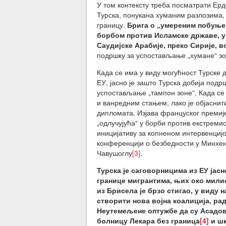
У том контексту треба посматрати Ердо
Турска, понукана хуманим разлозима, п
границу.
Брига о „умереним побуњен
борбом против Исламске државе, у 
Саудијске Арабије, преко Сирије, в
подршку за успостављање „хумане“ зо
Када се има у виду могућност Турске д
ЕУ, јасно је зашто Турска добија подр
успостављање „тампон зоне“. Када се
и ванредним стањем, лако је објаснит
дипломата. Изјава француског премиј
„одлучујућа“ у борби против екстреми
иницијативу за копненом интервенцијом 
конференцији о безбедности у Минхен
Чавушоглу
[3]
.
Турска је саговорницима из ЕУ јас
границе мигрантима, њих око милио
из Брисела је брзо стигао, у виду 
створити нова војна коалиција, ра
Неутемељене оптужбе да су Асадов
болницу Лекара без граница
[4]
и шк