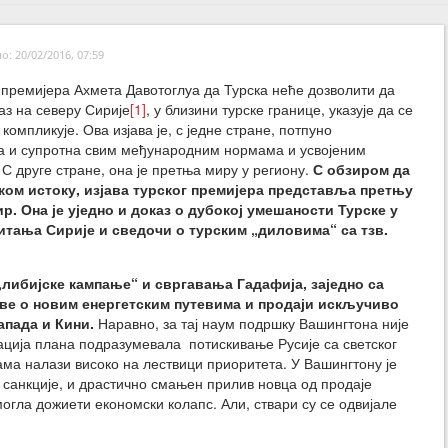
: 20/02/2016, 07:59
г премијера Ахмета Давотоглуа да Турска неће дозволити да
аз на северу Сирије
[1]
, у близини турске границе, указује да се
 компликује. Ова изјава је, с једне стране, потпуно
а и супротна свим међународним нормама и усвојеним
 С друге стране, она је претња миру у региону.
С обзиром да
ском истоку, изјава турског премијера представља претњу
р. Она је уједно и доказ о дубокој умешаности Турске у
тања Сирије и сведочи о турским „диловима“ са тзв.
 „либијске кампање“ и свргавања Гадафија, заједно са
е о новим енергетским путевима и продаји искључиво
апада и Кини.
Наравно, за тај наум подршку Вашингтона није
ација плана подразумевала потискивање Русије са светског
ма налази високо на лествици приоритета. У Вашингтону је
 санкције, и драстично смањен прилив новца од продаје
могла дожиети економски колапс. Али, ствари су се одвијале