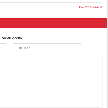
Врх странице
ј важан Алепо