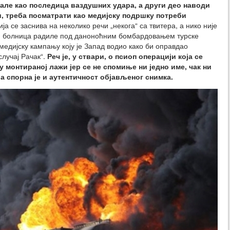
але као последица ваздушних удара, а други део наводи
и, треба посматрати као медијску подршку потреби
 се заснива на неколико речи „некога“ са твитера, а нико није
 и болница радиле под даноноћним бомбардовањем турске
едијску кампању коју је Запад водио како би оправдао
случај Рачак“.
Реч је, у ствари, о псиоп операцији која се
 монтираној лажи јер се не спомиње ни једно име, чак ни
 спорна је и аутентичност објављеног снимка.