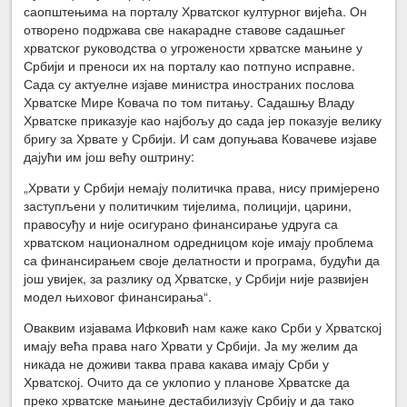
саопштењима на порталу Хрватског културног вијећа. Он
отворено подржава све накарадне ставове садашњег
хрватског руководства о угрожености хрватске мањине у
Србији и преноси их на порталу као потпуно исправне.
Сада су актуелне изјаве министра иностраних послова
Хрватске Мире Ковача по том питању. Садашњу Владу
Хрватске приказује као најбољу до сада јер показује велику
бригу за Хрвате у Србији. И сам допуњава Ковачеве изјаве
дајући им још већу оштрину:
„Хрвати у Србији немају политичка права, нису примјерено
заступљени у политичким тијелима, полицији, царини,
правосуђу и није осигурано финансирање удруга са
хрватском националном одредницом које имају проблема
са финансирањем своје делатности и програма, будући да
још увијек, за разлику од Хрватске, у Србији није развијен
модел њиховог финансирања“.
Оваквим изјавама Ифковић нам каже како Срби у Хрватској
имају већа права наго Хрвати у Србији. Ја му желим да
никада не доживи таква права какава имају Срби у
Хрватској. Очито да се уклопио у планове Хрватске да
преко хрватске мањине дестабилизују Србију и да тако