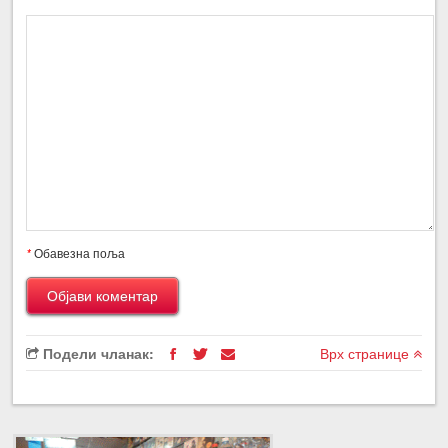
*
Обавезна поља
Подели чланак:
Врх странице