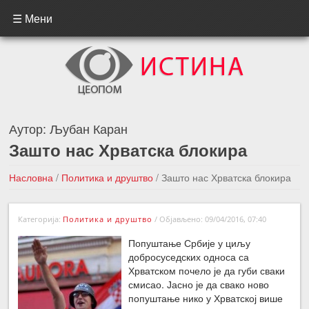
☰ Мени
Аутор:
Љубан Каран
Зашто нас Хрватска блокира
Насловна
/
Политика и друштво
/
Зашто нас Хрватска блокира
←Претходна вест
Следећа вест →
Категорија:
Политика и друштво
/
Објављено: 09/04/2016, 07:40
Попуштање Србије у циљу
добросуседских односа са
Хрватском почело је да губи сваки
смисао. Јасно је да свако ново
попуштање нико у Хрватској више