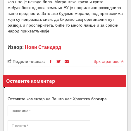
као што је некада била. Мигрантска криза и криза
међусобних односа земаља ЕУ је поприлично разводнила
њене предности. Зато ако будемо морали, под притисцима
који су неприхватљиви, да бирамо свој оригинални пут
развоја и просперитета, биће то много лакше и за српски
народ прихватљивије.
Извор:
Нови Стандард
Подели чланак:
Врх странице
Оставите коментар
Оставите коментар на Зашто нас Хрватска блокира