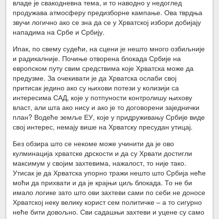
владе је свакодневна тема, и то наводно у недоглед
продужава атмосферу предизборне кампање. Ова тврдња
звучи логично ако се зна да се у Хрватској избори добијају
нападима на Србе и Србију.
Ипак, по свему судећи, на сцени је нешто много озбиљније
и радикалније. Почиње отворена блокада Србије на
европском путу свим средствима које Хрватска може да
предузме. За очекивати је да Хрватска ослаби свој
притисак једино ако су њихови потези у колизији са
интересима САД, које у потпуности контролишу њихову
власт, али шта ако нису и ако је то договорени заједнички
план? Водеће земље ЕУ, које у придруживању Србије виде
свој интерес, немају више на Хрватску пресудан утицај.
Без обзира што се некоме може учинити да је ово
кулминација хрватске дрскости и да су Хрвати достигли
максимум у својим захтевима, нажалост, то није тако.
Утисак је да Хрватска упорно тражи нешто што Србија неће
моћи да прихвати и да је крајњи циљ блокада. То не би
имало логике зато што ови захтеви сами по себи не доносе
Хрватској неку велику корист сем политичке – а то сигурно
неће бити довољно. Сви садашњи захтеви и уцене су само