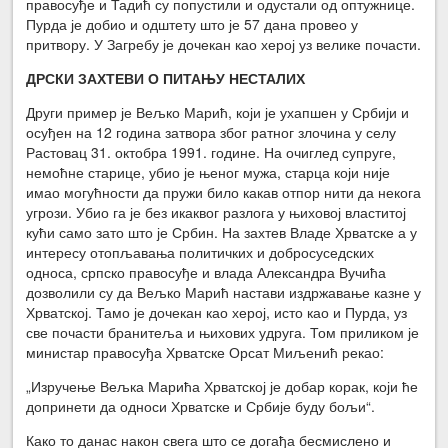
правосуђе и Тадић су попустили и одустали од оптужнице.
Пурда је добио и одштету што је 57 дана провео у
притвору. У Загребу је дочекан као херој уз велике почасти.
ДРСКИ ЗАХТЕВИ О ПИТАЊУ НЕСТАЛИХ
Други пример је Вељко Марић, који је ухапшен у Србији и
осуђен на 12 година затвора због ратног злочина у селу
Растовац 31. октобра 1991. године. На очиглед супруге,
немоћне старице, убио је њеног мужа, старца који није
имао могућности да пружи било какав отпор нити да некога
угрози. Убио га је без икаквог разлога у њиховој властитој
кући само зато што је Србин. На захтев Владе Хрватске а у
интересу отопљавања политичких и добросуседских
односа, српско правосуђе и влада Александра Вучића
дозволили су да Вељко Марић настави издржавање казне у
Хрватској. Тамо је дочекан као херој, исто као и Пурда, уз
све почасти бранитеља и њихових удруга. Том приликом је
министар правосуђа Хрватске Орсат Миљенић рекао:
„Изручење Вељка Марића Хрватској је добар корак, који ће
допринети да односи Хрватске и Србије буду бољи“.
Како то данас након свега што се догађа бесмислено и