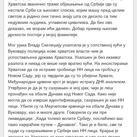
Хрватска званично тражи објашњење од Србије где су
нестали Срби са њиховог списка, којим машу пред целим
светом а једино они тачно знају шта се десило са тим
недужним људима, углавном цивилима. Да бих ово
доказао, не морам ићи далеко. Добар пример њихове
дрскости постоји у мојој фамилији.
Мог ујака Владу Скелеџију ухапсила је у сопственој кући у
Вуковару полиција нове хрватске власти чим је
успостављена држава Хрватска. Ухапшен је без икаквог
разлога и никад се више није вратио кући. На инсистирање
Хрватске да се истраже гробнице НН лица на гробљу у
Новом Саду, јер су тврдили да су то убијени Хрвати,
Међународни црвени крст је водио истрагу ДНК анализом.
Утврђено је да је ту сахрањен и мој ујак, чији је леш
пронађен на обали Дунава код Новог Сада. Како није
могла да се изврши идентификација, сахрањен је као НН
лице. Убили су га Мерчепови крвници на обали Дунава у
Вуковару, као и многе друге. Говорили су им пре
ликвидације: „Када толико волите Србију, послаћемо вас
тамо најкраћим путем – Дунавом“. Тако је и било, сви ти
људи су сахрањивани у Србији као НН лица. Крајња је
дрскост да Хрватска за тако страдале људе сада тражи