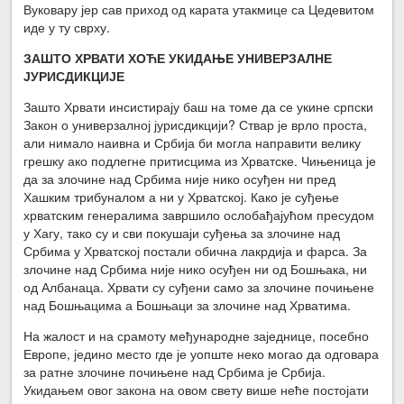
Вуковару јер сав приход од карата утакмице са Цедевитом
иде у ту сврху.
ЗАШТО ХРВАТИ ХОЋЕ УКИДАЊЕ УНИВЕРЗАЛНЕ
ЈУРИСДИКЦИЈЕ
Зашто Хрвати инсистирају баш на томе да се укине српски
Закон о универзалној јурисдикцији? Ствар је врло проста,
али нимало наивна и Србија би могла направити велику
грешку ако подлегне притисцима из Хрватске. Чињеница је
да за злочине над Србима није нико осуђен ни пред
Хашким трибуналом а ни у Хрватској. Како је суђење
хрватским генералима завршило ослобађајућом пресудом
у Хагу, тако су и сви покушаји суђења за злочине над
Србима у Хрватској постали обична лакрдија и фарса. За
злочине над Србима није нико осуђен ни од Бошњака, ни
од Албанаца. Хрвати су суђени само за злочине почињене
над Бошњацима а Бошњаци за злочине над Хрватима.
На жалост и на срамоту међународне заједнице, посебно
Европе, једино место где је уопште неко могао да одговара
за ратне злочине почињене над Србима је Србија.
Укидањем овог закона на овом свету више неће постојати