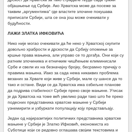
објашњење од Србије. Ако Хрватска може да посеже за
таквим „аргументима“ где властите злочине покушава
приписати Србији, шта се она још може очекивати у
будућности.
ЛАЖИ ЗЛАТКА ИФКОВИЋА
Нико није могао очекивати да ће неко у Хрватској скупити
довољно храбрости и дрскости да Србију опомиње за
кршње права мањина, али управо се то догађа. Они који су
ратним злочинима и етничким чишћењем елиминисали
Србе и свели их на безначајну бројку, бесрамно причају о
правима мањина. Иако за сада нема никаквих проблема
везаних за Хрвате који живе у Србији, мале су шансе да то
тако и остане. Види се да Хрватска има озбиљне планове
да подрива стабилност Србије преко своје мањине. Утисак
је да Хрватска на томе већ увелико ради тако што ће преко
подесних представника хрватске мањине у Србији
узнемирити и узбуркати популацију коју представљају.
Један од најиразитијих политичких представника хрватске
мањине у Србији је Златко Ифковић, економиста из
Суботице који се редовно оглашава својим текстовима и