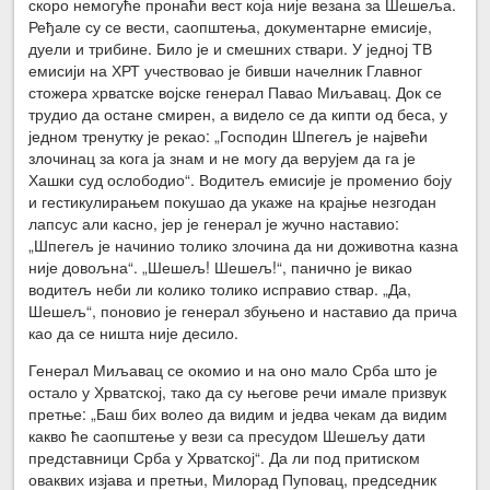
скоро немогуће пронаћи вест која није везана за Шешеља.
Ређале су се вести, саопштења, документарне емисије,
дуели и трибине. Било је и смешних ствари. У једној ТВ
емисији на ХРТ учествовао је бивши начелник Главног
стожера хрватске војске генерал Павао Миљавац. Док се
трудио да остане смирен, а видело се да кипти од беса, у
једном тренутку је рекао: „Господин Шпегељ је највећи
злочинац за кога ја знам и не могу да верујем да га је
Хашки суд ослободио“. Водитељ емисије је променио боју
и гестикулирањем покушао да укаже на крајње незгодан
лапсус али касно, јер је генерал је жучно наставио:
„Шпегељ је начинио толико злочина да ни доживотна казна
није довољна“. „Шешељ! Шешељ!“, панично је викао
водитељ неби ли колико толико исправио ствар. „Да,
Шешељ“, поновио је генерал збуњено и наставио да прича
као да се ништа није десило.
Генерал Миљавац се окомио и на оно мало Срба што је
остало у Хрватској, тако да су његове речи имале призвук
претње: „Баш бих волео да видим и једва чекам да видим
какво ће саопштење у вези са пресудом Шешељу дати
представници Срба у Хрватској“. Да ли под притиском
оваквих изјава и претњи, Милорад Пуповац, председник