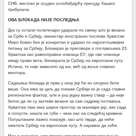
СНВ, жестоко је осудио ослобађајућу пресуду Хашког
трибунала.
ОВА БЛОКАДА НИЈЕ ПОСЛЕДЊА
Док су остали политичари ударали по свему што је везано
за Србе и Србију, министар иностраних послова Хрватске
Миро Ковач био је конкретан и ударио по најосетљивијем
питању за Србију. Блокирао је преговоре о поглављима 23.
Хрватска као равноправна чланица ЕУ, где све чланице
имају право вета, блокирала је Србију на европском путу.
Истина, то није зависило од ње, већ од воље главних
ментора.
Садашња блокада је прва у низу јер ће их сигурно бити
више. Она има за циљ да покаже Србији ко је сада главни
регионални фактор, али и још једну важну ствар – да није
битно да ли су захтеви везани за сам садржај поглавља.
Хрватска тако има широк простор за маневре јер, ако сада
и попусти, ништа не губи – чека нас на следећој кривини.
Попуштањем лажно показује, као што тврди, да неће
ометати Србију на европском путу. А наравно да хоће.
Мање значајни, али итекао утицајни политичари још су