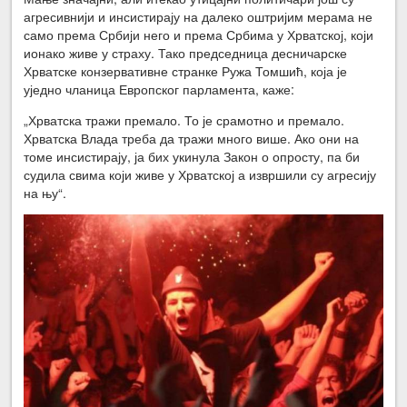
агресивнији и инсистирају на далеко оштријим мерама не
само према Србији него и према Србима у Хрватској, који
ионако живе у страху. Тако председница десничарске
Хрватске конзервативне странке Ружа Томшић, која је
уједно чланица Европског парламента, каже:
„Хрватска тражи премало. То је срамотно и премало.
Хрватска Влада треба да тражи много више. Ако они на
томе инсистирају, ја бих укинула Закон о опросту, па би
судила свима који живе у Хрватској а извршили су агресију
на њу“.