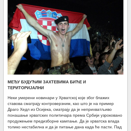
МЕЂУ БУДУЋИМ ЗАХТЕВИМА БИЋЕ И
ТЕРИТОРИЈАЛНИ
Неки умерени новинари у Хрватској које због блажих
ставова сматрају контроверзним, као што је на пример
Драго Хедл из Осијека, сматрају да је неприхватљиво
понашање хрватских политичара према Србији узроковано
продужењем предизборне кампање. Да је хрватска влада
толико нестабилна и да је питање дана када ће пасти. Пад