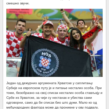
смешно звучи.
Један од дежурних аргумената Хрватске у саплитању
Србије на европском путу је и питање несталих особа. При
томе, безобразно на свој списак несталих особа стављају и
Србе из Хрватске, за чији су нестанак и убиства сами
одговорни, само да би списак био што дужи. Мало ко од
међународних фактора може да проникне у ову подвалу.