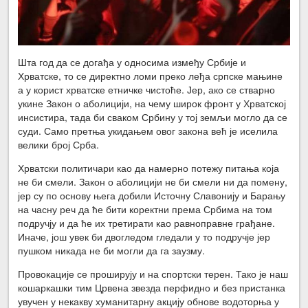
Шта год да се догађа у односима између Србије и
Хрватске, то се директно ломи преко леђа српске мањине
а у корист хрватске етничке чистоће. Јер, ако се стварно
укине Закон о аболицији, на чему широк фронт у Хрватској
инсистира, тада би сваком Србину у тој земљи могло да се
суди. Само претња укидањем овог закона већ је иселила
велики број Срба.
Хрватски политичари као да намерно потежу питања која
не би смели. Закон о аболицији не би смели ни да помену,
јер су по основу њега добили Источну Славонију и Барању
на часну реч да ће бити коректни према Србима на том
подручју и да ће их третирати као равноправне грађане.
Иначе, још увек би двогледом гледали у то подручје јер
пушком никада не би могли да га заузму.
Провокације се проширују и на спортски терен. Тако је наш
кошаркашки тим Црвена звезда перфидно и без пристанка
увучен у некакву хуманитарну акцију обнове водоторња у