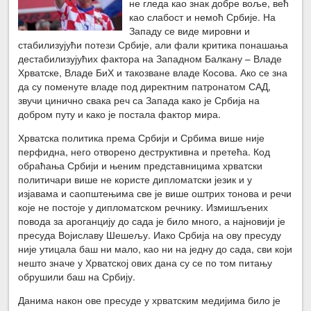
не гледа као знак добре воље, већ
као слабост и немоћ Србије. На
Западу се виде мировни и
стабилизујући потези Србије, али фали критика понашања
дестабилизујућих фактора на Западном Балкану – Владе
Хрватске, Владе БиХ и такозване владе Косова. Ако се зна
да су поменуте владе под директним патронатом САД,
звучи цинично свака реч са Запада како је Србија на
добром путу и како је постала фактор мира.
Хрватска политика према Србији и Србима више није
перфидна, него отворено деструктивна и претећа. Код
обраћања Србији и њеним представницима хрватски
политичари више не користе дипломатски језик и у
изјавама и саопштењима све је више оштрих тонова и речи
које не постоје у дипломатском речнику. Измишљених
повода за ароганцију до сада је било много, а најновији је
пресуда Војиславу Шешељу. Иако Србија на ову пресуду
није утицала баш ни мало, као ни на једну до сада, сви који
нешто значе у Хрватској ових дана су се по том питању
обрушили баш на Србију.
Данима након ове пресуде у хрватским медијима било је