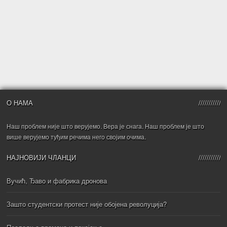
О НАМА
Наш проблем није што верујемо. Вера је снага. Наш проблем је што
више верујемо туђим речима него својим очима.
НАЈНОВИЈИ ЧЛАНЦИ
Вучић, Ђаво и фабрика дронова
Зашто студентски протест није обојена револуција?