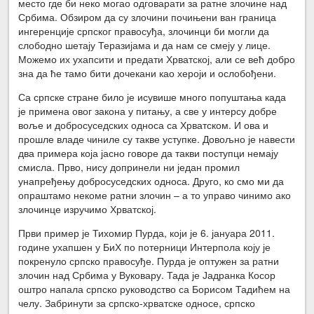
место где би неко могао одговарати за ратне злочине над
Србима. Обзиром да су злочини почињени ван граница
ингеренције српског правосуђа, злочинци би могли да
слободно шетају Теразијама и да нам се смеју у лице.
Можемо их ухапсити и предати Хрватској, али се већ добро
зна да ће тамо бити дочекани као хероји и ослобођени.
Са српске стране било је исувише много попуштања када
је примена овог закона у питању, а све у интерсу добре
воље и добросуседских односа са Хрватском. И ова и
прошле владе чиниле су такве уступке. Довољно је навести
два примера која јасно говоре да такви поступци немају
смисла. Прво, нису допринели ни један промил
унапређењу добросуседских односа. Друго, ко смо ми да
опраштамо некоме ратни злочин – а то управо чинимо ако
злочинце изручимо Хрватској.
Први пример је Тихомир Пурда, који је 6. јануара 2011.
године ухапшен у БиХ по потерници Интерпола коју је
покренуло српско правосуђе. Пурда је оптужен за ратни
злочин над Србима у Вуковару. Тада је Јадранка Косор
оштро напала српско руководство са Борисом Тадићем на
челу. Забринути за српско-хрватске односе, српско