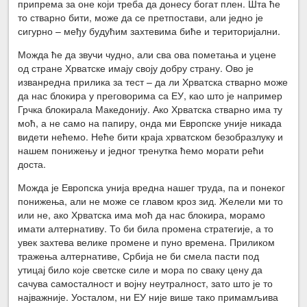
припрема за оне који треба да донесу богат плен. Шта ће
то стварно бити, може да се претпостави, али једно је
сигурно – међу будућим захтевима биће и територијални.
Можда ће да звучи чудно, али сва ова пометања и уцене
од стране Хрватске имају своју добру страну. Ово је
изванредна прилика за тест – да ли Хрватска стварно може
да нас блокира у преговорима са ЕУ, као што је например
Грчка блокирала Македонију. Ако Хрватска стварно има ту
моћ, а не само на папиру, онда ми Европске уније никада
видети нећемо. Неће бити краја хрватском безобразлуку и
нашем понижењу и једног тренутка ћемо морати рећи
доста.
Можда је Европска унија вредна нашег труда, па и понеког
понижења, али не може се главом кроз зид. Желели ми то
или не, ако Хрватска има моћ да нас блокира, морамо
имати алтернативу. То би била промена стратегије, а то
увек захтева велике промене и пуно времена. Приликом
тражења алтернативе, Србија не би смела пасти под
утицај било које светске силе и мора по сваку цену да
сачува самосталност и војну неутралност, зато што је то
најважније. Уосталом, ни ЕУ није више тако примамљива