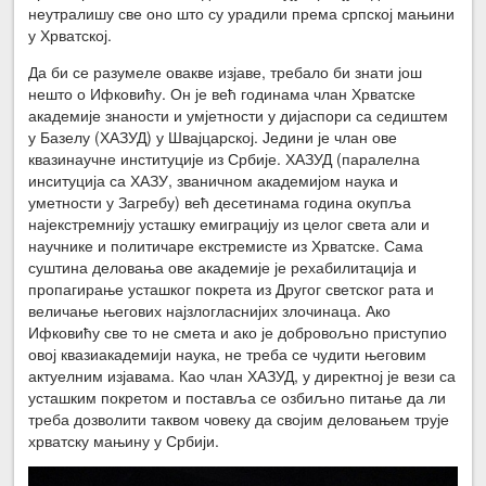
неутралишу све оно што су урадили према српској мањини
у Хрватској.
Да би се разумеле овакве изјаве, требало би знати још
нешто о Ифковићу. Он је већ годинама члан Хрватске
академије знаности и умјетности у дијаспори са седиштем
у Базелу (ХАЗУД) у Швајцарској. Једини је члан ове
квазинаучне институције из Србије. ХАЗУД (паралелна
инситуција са ХАЗУ, званичном академијом наука и
уметности у Загребу) већ десетинама година окупља
најекстремнију усташку емиграцију из целог света али и
научнике и политичаре екстремисте из Хрватске. Сама
суштина деловања ове академије је рехабилитација и
пропагирање усташког покрета из Другог светског рата и
величање његових најзлогласнијих злочинаца. Ако
Ифковићу све то не смета и ако је добровољно приступио
овој квазиакадемији наука, не треба се чудити његовим
актуелним изјавама. Као члан ХАЗУД, у директној је вези са
усташким покретом и поставља се озбиљно питање да ли
треба дозволити таквом човеку да својим деловањем трује
хрватску мањину у Србији.