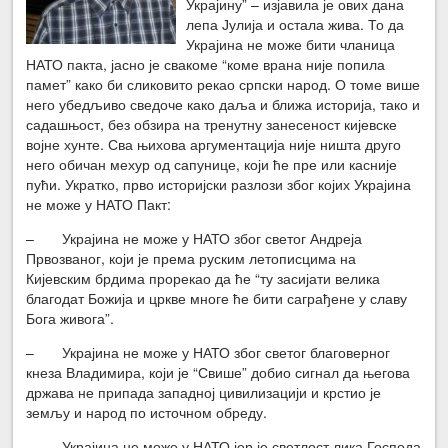
Украјину” – изјавила је ових дана
лепа Јулија и остала жива. То да
Украјина не може бити чланица
НАТО пакта, јасно је свакоме “коме врана није попила
памет” како би сликовито рекао српски народ. О томе више
него убедљиво сведоче како даља и ближа историја, тако и
садашњост, без обзира на тренутну занесеност кијевске
војне хунте. Сва њихова аргументација није ништа друго
него обичан мехур од сапунице, који ће пре или касније
пући. Укратко, прво историјски разлози због којих Украјина
не може у НАТО Пакт:
– Украјина не може у НАТО због светог Андреја
Првозваног, који је према руским летописцима на
Кијевским брдима прорекао да ће “ту засијати велика
благодат Божија и цркве многе ће бити саграђене у славу
Бога живога”.
– Украјина не може у НАТО због светог благоверног
кнеза Владимира, који је “Свише” добио сигнал да његова
држава не припада западној цивилизацији и крстио је
земљу и народ по источном обреду.
– Украјина не може у НАТО јер је светлост лика Господа