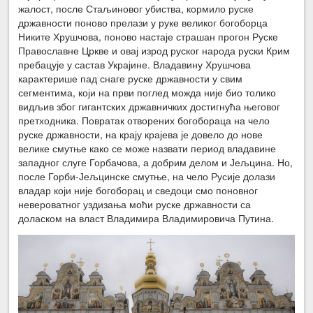
жалост, после Стаљиновог убиства, кормило руске
државности поново прелази у руке великог богоборца
Никите Хрушчова, поново настаје страшан прогон Руске
Православне Цркве и овај изрод руског народа руски Крим
пребацује у састав Украјине. Владавину Хрушчова
карактерише пад снаге руске државности у свим
сегментима, који на први поглед можда није био толико
видљив због гигантских државничких достигнућа његовог
претходника. Повратак отворених богобораца на чело
руске државности, на крају крајева је довело до нове
велике смутње како се може назвати период владавине
западног слуге Горбачова, а добрим делом и Јељцина. Но,
после Горби-Јељцинске смутње, на чело Русије долази
владар који није богоборац и сведоци смо поновног
невероватног уздизања моћи руске државности са
доласком на власт Владимира Владимировича Путина.