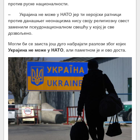
против руске националности.
– Украјина не може у НАТО јер ти херојски ратници
против данашњег неонацизма нису своју религиозну свест
заменили псеудонационалном свешћу у којој је све
дозвољено.
Могли би се заиста још дуго набрајати разлози због којих
Украјина не може у НАТО
, али паметном је и ово доста.