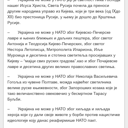
нашег Исуса Христа, Света Русија почела да преноси
другим народима управо из Кијева, који је три века (од IXдо
XII) био престоница Русије, у њему је дошло до Крштења
Русије.
– Украјина не може у НАТО због Кијевско-Печерске
лавре и њених ближњих и даљних пештера, због светог
Антонија и Теодосија Кијево-Печерских, због светог
Нестора Летописца, Митрополита Илариона, Иље
Муромца и десетина и стотина светитеља просијавших у
Кијеву – “мајци свих руских градова”.као и због Почајевске
лавре и десетина других великих православних светиња.
– Украјина не може у НАТО због Николаја Васиљевича
Гогоља из чувене Полтаве, можда највећег светилника
велике руске књижевности, због Запорошких козака које је
тако величанствено овековечио у бесмртном Тарасу
Буљби.
– Украјина не може у НАТО због хиљада и хиљада
хероја који су дали своје животе у борби против нацистичке
идеологије коју данас реафирмише НАТО пакт.