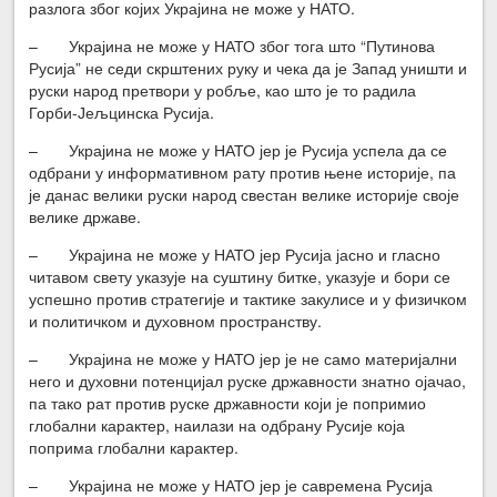
разлога због којих Украјина не може у НАТО.
– Украјина не може у НАТО због тога што “Путинова
Русија” не седи скрштених руку и чека да је Запад уништи и
руски народ претвори у робље, као што је то радила
Горби-Јељцинска Русија.
– Украјина не може у НАТО јер је Русија успела да се
одбрани у информативном рату против њене историје, па
је данас велики руски народ свестан велике историје своје
велике државе.
– Украјина не може у НАТО јер Русија јасно и гласно
читавом свету указује на суштину битке, указује и бори се
успешно против стратегије и тактике закулисе и у физичком
и политичком и духовном пространству.
– Украјина не може у НАТО јер је не само материјални
него и духовни потенцијал руске државности знатно ојачао,
па тако рат против руске државности који је попримио
глобални карактер, наилази на одбрану Русије која
поприма глобални карактер.
– Украјина не може у НАТО јер је савремена Русија