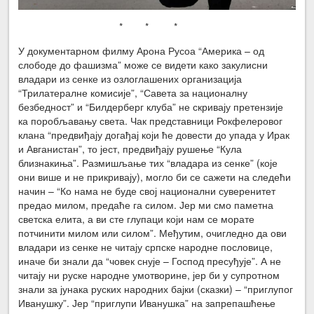
* * *
У документарном филму Арона Русоа “Америка – од
слободе до фашизма” може се видети како закулисни
владари из сенке из озлоглашених организација
“Трилатералне комисије”, “Савета за националну
безбедност” и “Билдерберг клуба” не скривају претензије
ка поробљавању света. Чак представници Рокфелеровог
клана “предвиђају догађај који ће довести до упада у Ирак
и Авганистан”, то јест, предвиђају рушење “Кула
близнакиња”. Размишљање тих “владара из сенке” (које
они више и не прикривају), могло би се сажети на следећи
начин – “Ко нама не буде свој национални суверенитет
предао милом, предаће га силом. Јер ми смо паметна
светска елита, а ви сте глупаци који нам се морате
потчинити милом или силом”. Међутим, очигледно да ови
владари из сенке не читају српске народне пословице,
иначе би знали да “човек снује – Господ пресуђује”. А не
читају ни руске народне умотворине, јер би у супротном
знали за јунака руских народних бајки (сказки) – “приглупог
Иванушку”. Јер “приглупи Иванушка” на запрепашћење