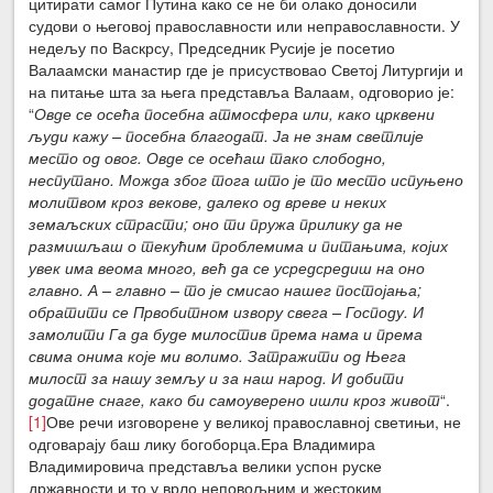
цитирати самог Путина како се не би олако доносили
судови о његовој православности или неправославности. У
недељу по Васкрсу, Председник Русије је посетио
Валаамски манастир где је присуствовао Светој Литургији и
на питање шта за њега представља Валаам, одговорио је:
“
Овде се осећа посебна атмосфера или, како црквени
људи кажу – посебна благодат. Ја не знам светлије
место од овог. Овде се осећаш тако слободно,
неспутано. Можда због тога што је то место испуњено
молитвом кроз векове, далеко од вреве и неких
земаљских страсти; оно ти пружа прилику да не
размишљаш о текућим проблемима и питањима, којих
увек има веома много, већ да се усредсредиш на оно
главно. А – главно – то је смисао нашег постојања;
обратити се Првобитном извору свега – Господу. И
замолити Га да буде милостив према нама и према
свима онима које ми волимо. Затражити од Њега
милост за нашу земљу и за наш народ. И добити
додатне снаге, како би самоуверено ишли кроз живот
“.
[1]
Ове речи изговорене у великој православној светињи, не
одговарају баш лику богоборца.Ера Владимира
Владимировича представља велики успон руске
државности и то у врло неповољним и жестоким