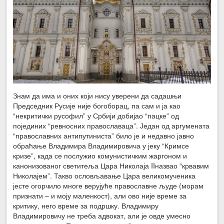
Знам да има и оних који нису уверени да садашњи
Председник Русије није богоборац, па сам и ја као
“некритички русофил” у Србији добијао “пацке” од
појединих “ревносних православаца”. Један од аргумената
“православних антипутиниста” било је и недавно јавно
обраћање Владимира Владимировича у јеку “Кримсе
кризе”, када се послужио комунистичким жаргоном и
канонизованог светитеља Цара Николаја IIназвао “крвавим
Николајем”. Такво ословљавање Цара великомученика
јесте огорчило многе верујуће православне људе (морам
признати – и моју маленкост), али ово није време за
критику, него време за подршку. Владимиру
Владимировичу не треба адвокат, али је овде умесно