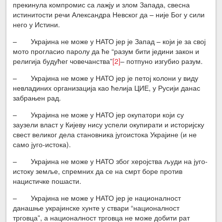
прекинула компромис са лажју и злом Запада, свесна
истинитости речи Александра Невског да – није Бог у сили
него у Истини.
– Украјина не може у НАТО јер је Запад – који је за свој
мото прогласио паролу да ће “разум бити једини закон и
религија будућег човечанства”
[2]
– потпуно изгубио разум.
– Украјина не може у НАТО јер је петој колони у виду
невладиних организација као ћелија ЦИЕ, у Русији данас
забрањен рад.
– Украјина не може у НАТО јер окупатори који су
заузели власт у Кијеву нису успели окупирати и историјску
свест великог дела становника југоистока Украјине (и не
само југо-истока).
– Украјина не може у НАТО због херојства људи на југо-
истоку земље, спремних да се на смрт боре против
нацистичке пошасти.
– Украјина не може у НАТО јер је националност
данашње украјинске хунте у ствари “националност
трговца”, а националност трговца не може добити рат