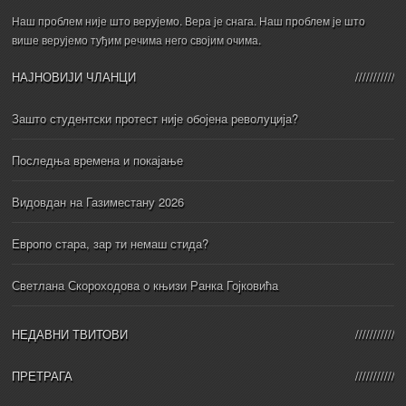
Наш проблем није што верујемо. Вера је снага. Наш проблем је што
више верујемо туђим речима него својим очима.
НАЈНОВИЈИ ЧЛАНЦИ
Зашто студентски протест није обојена револуција?
Последња времена и покајање
Видовдан на Газиместану 2026
Европо стара, зар ти немаш стида?
Светлана Скороходова о књизи Ранка Гојковића
НЕДАВНИ ТВИТОВИ
ПРЕТРАГА