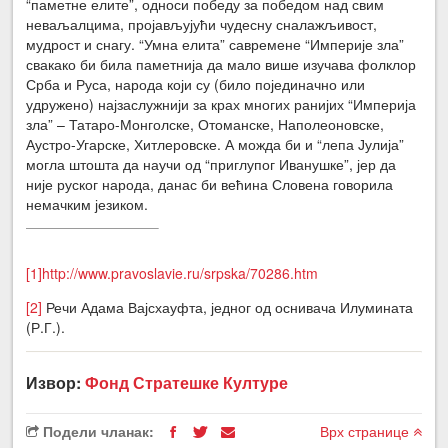
“паметне елите”, односи победу за победом над свим
неваљалцима, пројављујући чудесну сналажљивост,
мудрост и снагу. “Умна елита” савремене “Империје зла”
свакако би била паметнија да мало више изучава фолклор
Срба и Руса, народа који су (било појединачно или
удружено) најзаслужнији за крах многих ранијих “Империја
зла” – Татаро-Монголске, Отоманске, Наполеоновске,
Аустро-Угарске, Хитлеровске. А можда би и “лепа Јулија”
могла штошта да научи од “приглупог Иванушке”, јер да
није руског народа, данас би већина Словена говорила
немачким језиком.
[1]
http://www.pravoslavie.ru/srpska/70286.htm
[2]
Речи Адама Вајсхауфта, једног од оснивача Илумината
(Р.Г.).
Извор:
Фонд Стратешке Културе
Подели чланак:
Врх странице