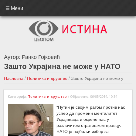
☰ Мени
Аутор:
Ранко Гојковић
Зашто Украјина не може у НАТО
Насловна
/
Политика и друштво
/
Зашто Украјина не може у
НАТО
Категорија:
Политика и друштво
/
Објављено: 06/05/2014, 10:34
←Претходна вест
Следећа вест →
“Путин је својим ратом против нас
успео да промени менталитет
Украјинаца и окрене нас у
различитом стратешком правцу.
НАТО је најбољи избор за