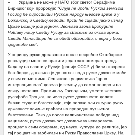
– Украјина не може у НАТО због светог Серафима
Вирицког који пророкује: “
Олуја ће проћи Руском земљом
Господ ће опростити Руском народу његове грехе и у
Божанској и Светој лепоти, Крст ће сијати јасно изнад
Цркве Божије још једном. Звоњава звона пробудиће
Читаву нашу Свету Русију за спасење из окова греха.
Свети Манастири ће се опет отворити, и вера у Бога
сјединиће све
”.
У периоду руске државности после несрећне Октобарске
револуције може се пратити један закономеран тренд.
Када су на власти у Русији (раније СССР-у) били отворени
богоборци, долазило је до наглог пада руске државне моћи
у свим сегментима. Лењинско-троцкистичка “црна
интернационала” довела је земљу до самог понора и на
ивицу нестанка. Промишљу Господњом, уместо жестоког
русофоба Троцког, на чело руске државности долази
бивши студент богословије, који полако али сигурно руску
државност почиње враћати на природни пут њеног
бивствовања. Тако да после величанствене победе над
нацизмом, руска државност доживљава невероватан
процват у свим сферама, од науке, културе до религије, јер
тај процват не заобилази ни Руску Православну Цркву. На