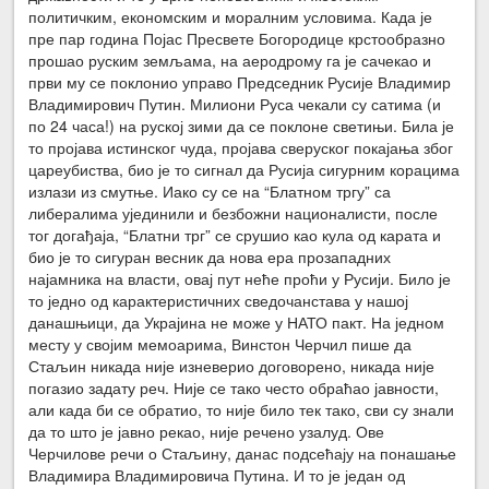
политичким, економским и моралним условима. Када је
пре пар година Појас Пресвете Богородице крстообразно
прошао руским земљама, на аеродрому га је сачекао и
први му се поклонио управо Председник Русије Владимир
Владимирович Путин. Милиони Руса чекали су сатима (и
по 24 часа!) на руској зими да се поклоне светињи. Била је
то пројава истинског чуда, пројава сверуског покајања због
цареубиства, био је то сигнал да Русија сигурним корацима
излази из смутње. Иако су се на “Блатном тргу” са
либералима ујединили и безбожни националисти, после
тог догађаја, “Блатни трг” се срушио као кула од карата и
био је то сигуран весник да нова ера прозападних
најамника на власти, овај пут неће проћи у Русији. Било је
то једно од карактеристичних сведочанстава у нашој
данашњици, да Украјина не може у НАТО пакт. На једном
месту у својим мемоарима, Винстон Черчил пише да
Стаљин никада није изневерио договорено, никада није
погазио задату реч. Није се тако често обраћао јавности,
али када би се обратио, то није било тек тако, сви су знали
да то што је јавно рекао, није речено узалуд. Ове
Черчилове речи о Стаљину, данас подсећају на понашање
Владимира Владимировича Путина. И то је један од