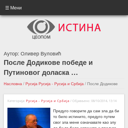
☰ Мени
Аутор:
Оливер Вуловић
После Додикове победе и
Путиновог доласка …
Насловна
/
Русија
Русија - Русија и Србија
/
После Додикове
победе и Путиновог доласка …
Категорија:
Русија - Русија и Србија
/
Објављено: 08/10/2014, 13:14
←Претходна вест
Следећа вест →
Предуго говорите да сам зла да би
то било истинито, предуго путем
свог зла мене означавате као злу
да би то било истинито и предуго