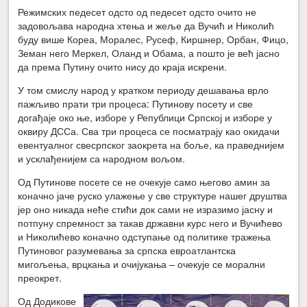
Режимских педесет одсто од педесет одсто очито не
задовољава народна хтења и жеље да Вучић и Николић
буду више Кореа, Моралес, Русеф, Киршнер, Орбан, Фицо,
Земан него Меркел, Оланд и Обама, а пошто је већ јасно
да према Путину очито нису до краја искрени.
У том смислу народ у кратком периоду дешавања врло
пажљиво прати три процеса: Путинову посету и све
догађаје око ње, изборе у Републици Српској и изборе у
оквиру ДССа. Сва три процеса се посматрају као окидачи
евентуалног свесрпског заокрета на боље, ка праведнијем
и усклађенијем са народном вољом.
Од Путинове посете се не очекује само његово амин за
коначно јаче руско улажење у све структуре нашег друштва
јер оно никада неће стићи док сами не изразимо јасну и
потпуну спремност за такав државни курс него и Вучићево
и Николићево коначно одступање од политике тражења
Путиновог разумевања за српска евроатлантска
мигољења, врцкања и очијукања – очекује се морални
преокрет.
Од Додикове