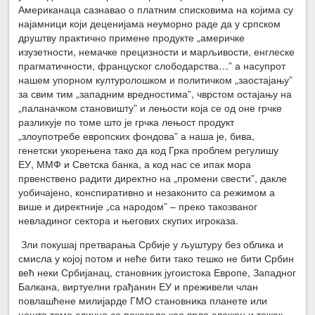
Американаца сазнавао о платним списковима на којима су
најамници који деценијама неуморно раде да у српском
друштву практично примене продукте „америчке
изузетности, немачке прецизности и марљивости, енглеске
прагматичности, француског слободарства…” а насупрот
нашем упорном културолошком и политичком „заостајању”
за свим тим „западним вредностима”, чврстом остајању на
„паланачком становишту” и лењости која се од оне грчке
разликује по томе што је грчка лењост продукт
„злоупотребе европских фондова” а наша је, бива,
генетски укорењена тако да код Грка проблем регулишу
ЕУ, ММФ и Светска банка, а код нас се ипак мора
првенствено радити директно на „промени свести”, дакле
уобичајено, конспиративно и незаконито са режимом а
више и директније „са народом” – преко такозваног
невладиног сектора и његових скупих игроказа.
​​ Зли покушај претварања Србије у љуштуру без облика и
смисла у којој потом и неће бити тако тешко не бити Србин
већ неки Србијанац, становник југоистока Европе, Западног
Балкана, виртуелни грађанин ЕУ и преживели члан
повлашћене милијарде ГМО становника планете или
нешто томе слично се показало као врло сложен и тежак