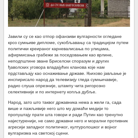
Јавили су се као отпор офанзиви вулгарности огледане
кроз сумњиве дипломе, сукобљавању са традицијом путем
политички креираног карневалисања по улицама,
афирмисања грабежи за поседовањем као врлине,
неподпштине зване Бриселски споразум и других
ђаволских уговора владајућих кланова које нам
прдстављају као оснаживање државе. Њихово јављање је
инспирисало народ да телевизију гледа сумњичавије,
радио слуша опрезније, штампу чита ригорозно
селективније и по интернету копља дубље.
Народ, зато што таквог државника нема а жели га, сада
више и пажљивије него што му домаћи медији то
пропуштају прати шта говори и ради Путин као тренутно
најистуренији, не само државни него и морални противник
агресији западног политичког, културолошког и војног
вулгаризма на светској сцени.