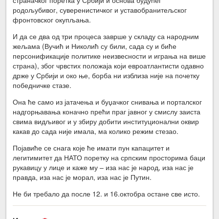
родољубивог, суверенистичког и уставобранитељског
фронтовског окупљања.
И да се два од три процеса заврше у складу са народним
жељама (Вучић и Николић су били, сада су и биће
персонификације политике неизвесности и играња на више
страна), због чрвстих положаја који евроатлантисти одавно
држе у Србији и око ње, борба ни изблиза није на почетку
победничке стазе.
Она ће само из јатачења и буџачког снивања и порталског
надгорњавања коначно прећи праг јавног у смислу заиста
свима видљивог и у збиру добити институционални оквир
какав до сада није имала, ма колико режим стезао.
Појавиће се снага које ће имати пун капацитет и
легитимитет да НАТО поретку на српским просторима баци
рукавицу у лице и каже му – иза нас је народ, иза нас је
правда, иза нас је морал, иза нас је Путин.
Не би требало да после 12. и 16.октобра остане све исто.