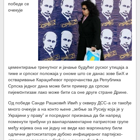
победе се
очекује
цементирање тренутног и јачање будућег руског утицаја а
тиме и српског положаја у ономе што се данас зове БиХ и
остваривање Караџићевог пророчанства да Република
Српска једног дана може бити пример да српски
пијемoнтизам лако може бити са оне друге стране Дрине.
Од победе Санде Рашковић Ивић у оквиру ДСС-а се такође
много очекује а на конто њене „зебње за Русију која је у
Украјини у праву” и посредног признања да би напред
поменути трибуни уз ванпарламентарне патриотске групе
међу којима она ни једну не види као маргиналну били
одлични детокситатори дубоко инфицираног партијско-
страначког поретка у Србији и основа будућег