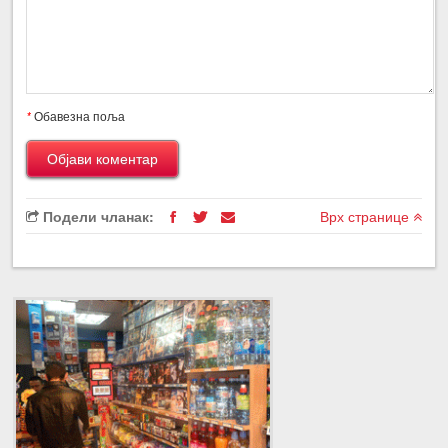
*
Обавезна поља
Подели чланак:
Врх странице