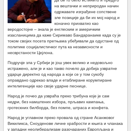
на вештачки и неприродан начин
одржавате изграђене сопствене
зле позиције да би их мој народ и
коначно прихватио као
веродостојне – знала је енглеским и америчким
изасланицима да каже Сиримаво Бандаранаике када су је
током својих посета претњама убеђивали да одустане од
политике социјалистичког пута ка независности и
несврстаности Цејлона.
Подручје зла у Србији је још увек велико и недовољно
истражено, али је и као такво почело да добија узвратне
ударце директно од народа а који се у том сукобу
оправдано одрекао владе и етаблиране корумпиране
интелигенције као своје ударне песнице.
Народ је почео да узвраћа преко трибуна које је сам
недри, без намштених избора, прљавих кампања,
гротескних билборда, без помпе, штраса и конфета.
Народ је углавном преко провала од стране Асанжовог
Викиликса, Сноуденове личне храбрости и књига и чланака
у западни неолиберализам разочараних Европљана и