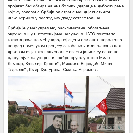
пројекат без обзира на низ болних удараца и дубоких рана
које су задаване Србији од стране мондијалистичког
инжењеринга у последњих двадесетпет година.
Србија је у међувремену расклиматана, обогаљена,
окружена и у институцијама напуњена НАТО пактом те
таква корача по међународној сцени али опет, паралелно
напред поменутом процесу сакаћења и иживљавања над
државом из јатака националне свести јавили су се да не
одступају и да упорно и храбро пружају отпор Мило
Ломпар, Василије Крестић, Михаило Војводић, Миша
Ђурковић, Емир Кустурица, Смиља Аврамов..