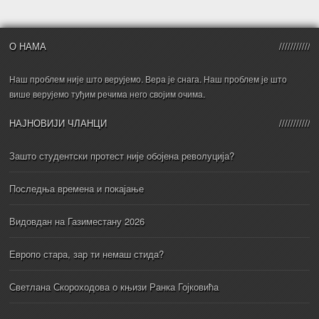
О НАМА
Наш проблем није што верујемо. Вера је снага. Наш проблем је што
више верујемо туђим речима него својим очима.
НАЈНОВИЈИ ЧЛАНЦИ
Зашто студентски протест није обојена револуција?
Последња времена и покајање
Видовдан на Газиместану 2026
Европо стара, зар ти немаш стида?
Светлана Скороходова о књизи Ранка Гојковића