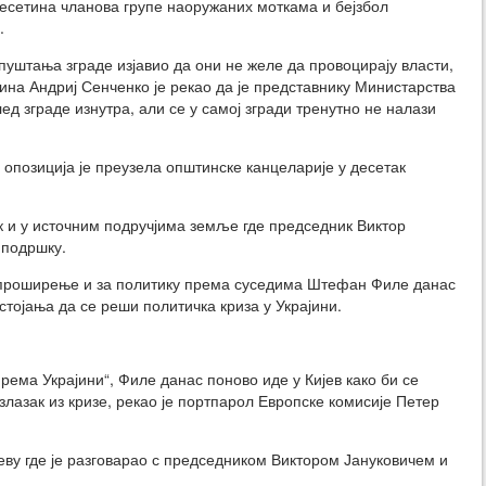
есетина чланова групе наоружаних моткама и бејзбол
.
уштања зграде изјавио да они не желе да провоцирају власти,
ина Андриј Сенченко је рекао да је представнику Министарства
д зграде изнутра, али се у самој згради тренутно не налази
 опозиција је преузела општинске канцеларије у десетак
к и у источним подручјима земље где председник Виктор
 подршку.
 проширење и за политику према суседима Штефан Филе данас
стојања да се реши политичка криза у Украјини.
ема Украјини“, Филе данас поново иде у Кијев како би се
азак из кризе, рекао је портпарол Европске комисије Петер
јеву где је разговарао с председником Виктором Јануковичем и