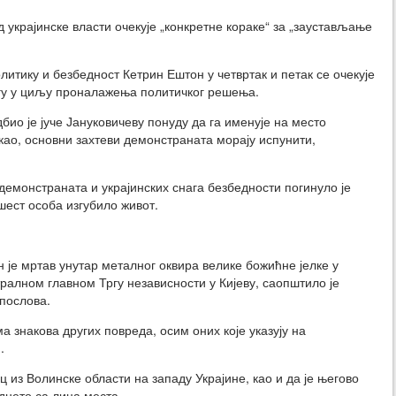
 украјинске власти очекује „конкретне кораке“ за „заустављање
итику и безбедност Кетрин Ештон у четвртак и петак се очекује
логу у циљу проналажења политичког решења.
ио је јуче Јануковичеву понуду да га именује на место
акао, основни захтеви демонстраната морају испунити,
емонстраната и украјинских снага безбедности погинуло је
 шест особа изгубило живот.
је мртав унутар металног оквира велике божићне јелке у
алном главном Тргу независности у Кијеву, саопштило је
послова.
а знакова других повреда, осим оних које указују на
.
 из Волинске области на западу Украјине, као и да је његово
днето са лица места.