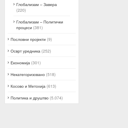
Глобализам – Завера
(220)
Глобализам – Политички
процеси
(381)
Пословни пројекти
(9)
Осврт уредника
(252)
Економија
(301)
Некатегоризовано
(518)
Косово и Метохија
(613)
Политика и друштво
(5.074)