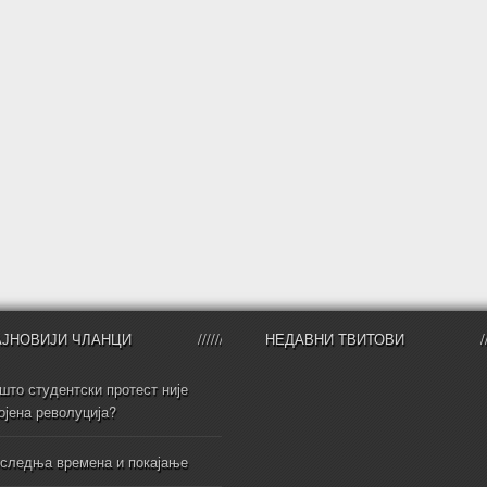
АЈНОВИЈИ ЧЛАНЦИ
НЕДАВНИ ТВИТОВИ
што студентски протест није
ојена револуција?
следња времена и покајање