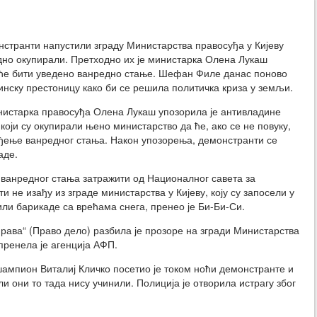
странти напустили зграду Министарства правосуђа у Кијеву
одно окупирали. Претходно их је министарка Олена Лукаш
ће бити уведено ванредно стање. Шефан Филе данас поново
јинску престоницу како би се решила политичка криза у земљи.
нистарка правосуђа Олена Лукаш упозорила је антивладине
који су окупирали њено министарство да ће, ако се не повуку,
ђење ванредног стања. Након упозорења, демонстранти се
аде.
 ванредног стања затражити од Националног савета за
 не изађу из зграде министарства у Кијеву, коју су запосели у
или барикаде са врећама снега, пренео је Би-Би-Си.
рава“ (Право дело) разбила је прозоре на згради Министарства
пренела је агенција АФП.
ампион Виталиј Кличко посетио је током ноћи демонстранте и
ли они то тада нису учинили. Полиција је отворила истрагу због