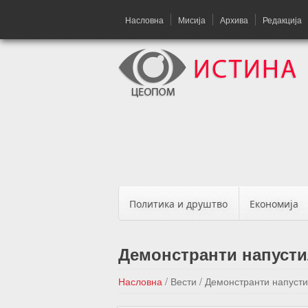
Насловна
Мисија
Архива
Редакција
Политика и друштво
Економија
Демонстранти напусти
Насловна
/
Вести
/
Демонстранти напусти