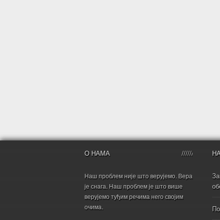
О НАМА
Н
За
Наш проблем није што верујемо. Вера
об
је снага. Наш проблем је што више
верујемо туђим речима него својим
очима.
По