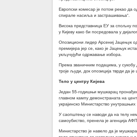
Европски комесар је потом рекао да од
спирале насиља и застрашивања“.
Висока представница ЕУ за спољну пол
у Кијеву како би посредовала у дија
Опозициони лидер Арсениј Јацењук одб
премијера јер се, како је Јацењук ист
укључујући одржавање избора.
Према званичним подацима, у сукобу д
троје људи, док опозиција тврди да је
Тело у центру Кијева
Један 55-годишњи мушкарац пронађен 
главном кампу демонстраната на центр
украјинско Министарство унутрашњих 
У саопштењу се наводи да на телу нем
самоубиство, пренела је агенција АФП
Министарство је навело да је мушкарац
тело спуштено са металног оквира и о