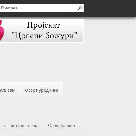
бализам
Осврт уредника
←Претходна вест
Следећа вест →