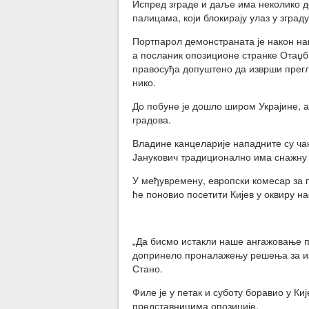
Испред зграде и даље има неколико д
палицама, који блокирају улаз у зграду
Портпарол демонстраната је након нап
а посланик опозиционе странке Отаџб
правосуђа допуштено да изврши прегле
нико.
До побуне је дошло широм Украјине, а
градова.
Владине канцеларије нападните су ча
Јанукович традиционално има снажну
У међувремену, европски комесар за
ће поновио посетити Кијев у оквиру на
„Да бисмо истакли наше ангажовање пр
допринело проналажењу решења за изл
Стано.
Филе је у петак и суботу боравио у Ки
представницима опозиције.