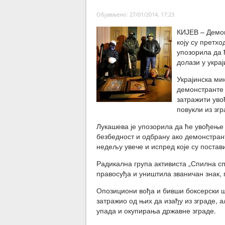
Објављено: 27/01/2014, 17:23
КИЈЕВ – Демон
коју су претх
упозорила да 
долази у укра
Украјинска ми
демонстранте 
затражити уво
повукли из згр
Лукашева је упозорила да ће увођење
безбедност и одбрану ако демонстранти
недељу увече и испред које су постав
Радикална група активиста „Спилна сп
правосуђа и уништила званичан знак, 
Опозициони вођа и бивши боксерски ш
затражио од њих да изађу из зграде, а
упада и окупирања државне зграде.