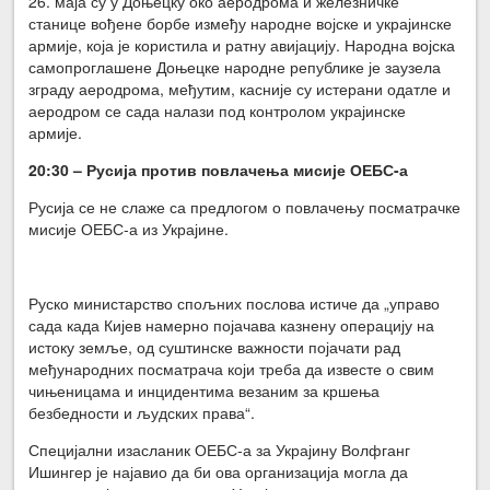
26. маја су у Доњецку око аеродрома и железничке
станице вођене борбе између народне војске и украјинске
армије, која је користила и ратну авијацију. Народна војска
самопроглашене Доњецке народне републике је заузела
зграду аеродрома, међутим, касније су истерани одатле и
аеродром се сада налази под контролом украјинске
армије.
20:30 – Русија против повлачења мисије ОЕБС-а
Русија се не слаже са предлогом о повлачењу посматрачке
мисије ОЕБС-а из Украјине.
Руско министарство спољних послова истиче да „управо
сада када Кијев намерно појачава казнену операцију на
истоку земље, од суштинске важности појачати рад
међународних посматрача који треба да известе о свим
чињеницама и инцидентима везаним за кршења
безбедности и људских права“.
Специјални изасланик ОЕБС-а за Украјину Волфганг
Ишингер је најавио да би ова организација могла да