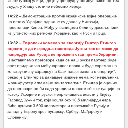
Институтској улици, где је у фебруару погинуо више од 100
људи, у Улицу стотине небеских хероја.
14:22
– Демонстрације против украјинске војне операције
на истоку Украјине одржане су данас у Никозији,
престоници Кипра. Међу учесницима били су досељеници
из југоисточних региона Украјине, као и Руси и Грци.
13:32
–
Европски комесар за енергију Гинтер Етингер
оценио је да изградња гасовода Јужни ток не може да
напредује ако Русија не промени став према Украјини
.
„Наставићемо преговоре када се наш руски партнер буде
опет придржавао међународног права и буде спреман на
конструктивну сарадњу на бази нашег закона о енергији“,
рекао је Етингер за данашње издање немачког недељника
Франкфуртер алгемајне зонтагсцајтунг. Етингер је оценио
да преговори не би сада уродили плодом због ситуације на
истоку Украјине и руског непризнавања власти у Кијеву.
Гасовод Јужни ток, који кошта око 16,5 милијарди евра
биће дугачак 3.600 километара и повезиваће Русију и
западну Европу кроз Бугарску, Србију, Мађарску и
Словенију.