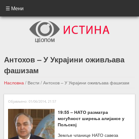
☰ Мени
Антохов – У Украјини оживљава
фашизам
Насловна
/
Вести
/
Антохов – У Украјини оживљава фашизам
←Претходна вест
Следећа вест →
Објављено: 01/06/2014, 21:57
19:55 – НАТО разматра
могућност ширења алијансе у
Пољској
Земље чланице НАТО савеза