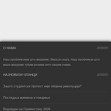
О НАМА
Наш проблем није што верујемо. Вера је снага. Наш проблем је што
више верујемо туђим речима него својим очима.
НАЈНОВИЈИ ЧЛАНЦИ
Зашто студентски протест није обојена револуција?
Последња времена и покајање
Видовдан на Газиместану 2026