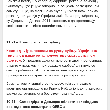
Блиском истоку и у северној Африци“, рекао је Хамонд у
Сингапуру, где је јуче говорио на Азијском безбедносном
самиту. Он је, на маргинама скупа, у изјави новинарима
рекао да ситуација у Украјини „није била предвиђена“ кад
су Сједињене Државе 2011. саопштиле да премештају
своје снаге ка азијско-пацифичком региону.
11:21 – Крим прешао на рубљу
Крим од 1. јуна прелази на руску рубљу. Украјинска
гривна од данас се на полуострву сматра страном
валутом
. У продавницама су уклоњени двојни ценовници,
а карте у градском и приградском саобраћају купују се
само у рубљама. Исплате плата, пензија и социјалних
принадлежности вршиће се само у руској валути.
Замена гривни вршиће се по курсу, који су утврдиле
кредитне организације на Криму. Рубља је једина законска
валута за готовинска и безготовинска плаћања.
10:51 – Самоодбрана Доњецке области ослободила
све задржане посматраче ОЕБС-а