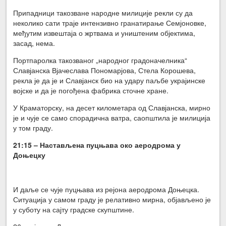
Припадници такозване народне милиције рекли су да
неколико сати траје интензивно гранатирање Семјоновке,
међутим извештаја о жртвама и уништеним објектима,
засад, нема.
Портпаролка такозваног „народног градоначелника“
Славјанска Вјачеслава Пономарјова, Стела Корошева,
рекла је да је и Славјанск био на удару паљбе украјинске
војске и да је погођена фабрика сточне хране.
У Краматорску, на десет километара од Славјанска, мирно
је и чује се само спорадична ватра, саопштила је милиција
у том граду.
21:15 – Настављена пуцњава око аеродрома у
Доњецку
И даље се чује пуцњава из рејона аеродрома Доњецка.
Ситуација у самом граду је релативно мирна, објављено је
у суботу на сајту градске скупштине.