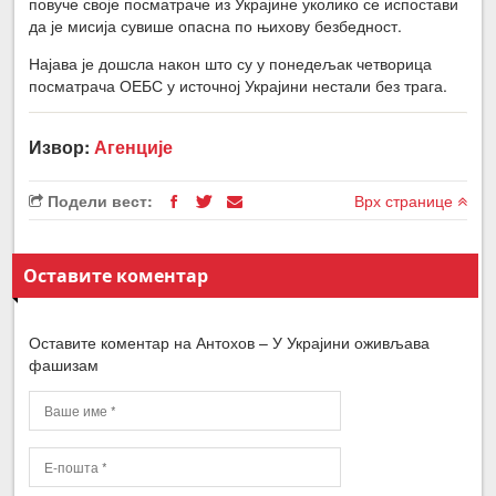
повуче своје посматраче из Украјине уколико се испостави
да је мисија сувише опасна по њихову безбедност.
Најава је дошсла након што су у понедељак четворица
посматрача ОЕБС у источној Украјини нестали без трага.
Извор:
Агенције
Подели вест:
Врх странице
Оставите коментар
Оставите коментар на Антохов – У Украјини оживљава
фашизам