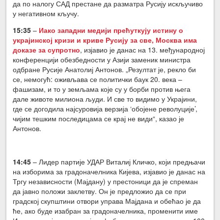
да по налогу САД престане да разматра Русију искључиво
у негативном кључу.
15:35
–
Иако западни медији прећуткују истину о
украјинској кризи и криве Русију за све, Москва има
доказе за супротно
, изјавио је данас на 13. међународној
конференцији обезбедности у Азији заменик министра
одбране Русије Анатолиј Антонов. „Резултат је, рекло би
се, немогућ: оживљава се политички баук 20. века –
фашизам, и то у земљама које су у борби против њега
дале животе милиона људи. И све то видимо у Украјини,
где се догодила најсуровија верзија ‘обојене револуције’,
чијим тешким последицама се крај не види“, казао је
Антонов.
14:45
– Лидер партије УДАР Виталиј Кличко, који предњачи
на изборима за градоначелника Кијева, изјавио је данас на
Тргу независности (Мајдану) у престоници да је спреман
да јавно положи заклетву. Он је предложио да се при
градској скупштини отвори управа Мајдана и обећао је да
ће, ако буде изабран за градоначелника, променити име