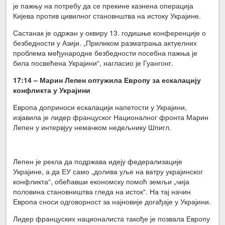
је пажњу на потребу да се прекине казнена операција
Кијева против цивилног становнштва на истоку Украјине.
Састанак је одржан у оквиру 13. годишње конференције о
безбедности у Азији. „Приликом разматрања актуелних
проблема међународне безбедности посебна пажња је
била посвећена Украјини“, нагласио је Гуангонг.
17:14 – Марин Лепен оптужила Европу за ескалацију
конфликта у Украјини
Европа доприноси ескалацији напетости у Украјини,
изјавила је лидер француског Националног фронта Марин
Лепен у интервјуу немачком недељнику Шпигл.
Лепен је рекла да подржава идеју федерализације
Украјине, а да ЕУ само „долива уље на ватру украјинског
конфликта“, обећавши економску помоћ земљи „чија
половина становништва гледа на исток“. На тај начин
Европа сноси одговорност за најновије догађаје у Украјини.
Лидер француских националиста такође је позвала Европу