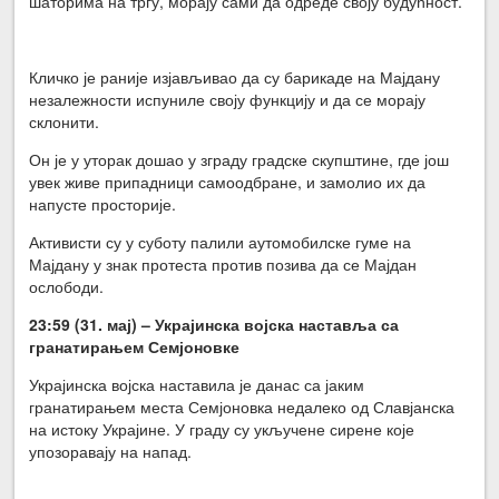
шаторима на тргу, морају сами да одреде своју будућност.
Кличко је раније изјављивао да су барикаде на Мајдану
незалежности испуниле своју функцију и да се морају
склонити.
Он је у уторак дошао у зграду градске скупштине, где још
увек живе припадници самоодбране, и замолио их да
напусте просторије.
Активисти су у суботу палили аутомобилске гуме на
Мајдану у знак протеста против позива да се Мајдан
ослободи.
23:59 (31. мај) – Украјинска војска наставља са
гранатирањем Семјоновке
Украјинска војска наставила је данас са јаким
гранатирањем места Семјоновка недалеко од Славјанска
на истоку Украјине. У граду су укључене сирене које
упозоравају на напад.