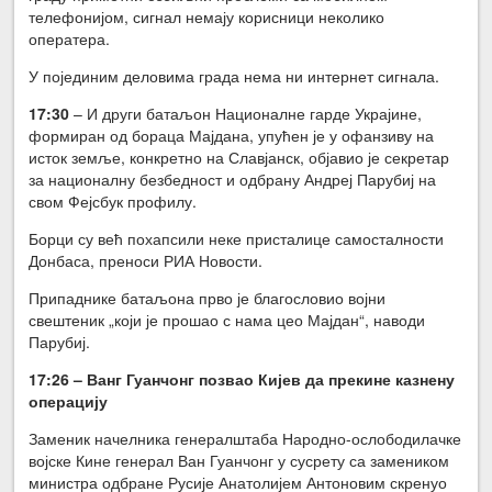
телефонијом, сигнал немају корисници неколико
оператера.
У појединим деловима града нема ни интернет сигнала.
17:30
– И други батаљон Националне гарде Украјине,
формиран од бораца Мајдана, упућен је у офанзиву на
исток земље, конкретно на Славјанск, објавио је секретар
за националну безбедност и одбрану Андреј Парубиј на
свом Фејсбук профилу.
Борци су већ похапсили неке присталице самосталности
Донбаса, преноси РИА Новости.
Припаднике батаљона прво је благословио војни
свештеник „који је прошао с нама цео Мајдан“, наводи
Парубиј.
17:26 – Ванг Гуанчонг позвао Кијев да прекине казнену
операцију
Заменик начелника генералштаба Народно-ослободилачке
војске Кине генерал Ван Гуанчонг у сусрету са замеником
министра одбране Русије Анатолијем Антоновим скренуо