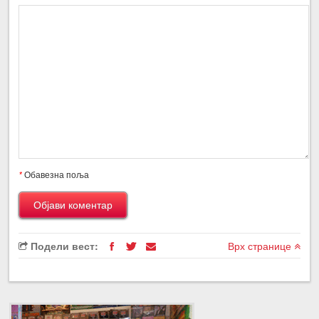
*
Обавезна поља
Подели вест:
Врх странице