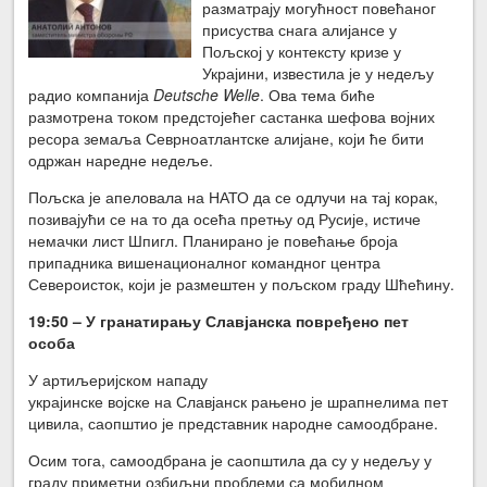
разматрају могућност повећаног
присуства снага алијансе у
Пољској у контексту кризе у
Украјини, известила је у недељу
радио компанија
Deutsche Welle
. Ова тема биће
размотрена током предстојећег састанка шефова војних
ресора земаља Севрноатлантске алијане, који ће бити
одржан наредне недеље.
Пољска је апеловала на НАТО да се одлучи на тај корак,
позивајући се на то да осећа претњу од Русије, истиче
немачки лист Шпигл. Планирано је повећање броја
припадника вишенационалног командног центра
Североисток, који је размештен у пољском граду Шћећину.
19:50 – У гранатирању Славјанска повређено пет
особа
У артиљеријском нападу
украјинске војске на Славјанск рањено је шрапнелима пет
цивила, саопштио је представник народне самоодбране.
Осим тога, самоодбрана је саопштила да су у недељу у
граду приметни озбиљни проблеми са мобилном