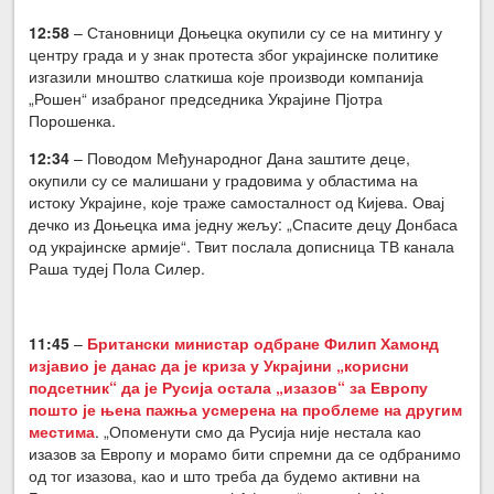
12:58
– Становници Доњецка окупили су се на митингу у
центру града и у знак протеста због украјинске политике
изгазили мноштво слаткиша које производи компанија
„Рошен“ изабраног председника Украјине Пјотра
Порошенка.
12:34
– Поводом Међународног Дана заштите деце,
окупили су се малишани у градовима у областима на
истоку Украјине, које траже самосталност од Кијева. Овај
дечко из Доњецка има једну жељу: „Спасите децу Донбаса
од украјинске армије“. Твит послала дописница ТВ канала
Раша тудеј Пола Силер.
11:45
–
Британски министар одбране Филип Хамонд
изјавио је данас да је криза у Украјини „корисни
подсетник“ да је Русија остала „изазов“ за Европу
пошто је њена пажња усмерена на проблеме на другим
местима
. „Опоменути смо да Русија није нестала као
изазов за Европу и морамо бити спремни да се одбранимо
од тог изазова, као и што треба да будемо активни на