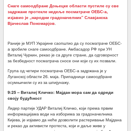
Снаге самоодбране Доњецке области пустиле су све
задржане протекле недеље посматраче ОЕБС-а,
изјавио је „народни градоначелник“ Славјанска
Вјачеслав Пономарјов
.
Раније је МУП Украјине саопштио да су посматраче ОЕБС-
а зробиле снаге самоодбране. Амбасадор РФ при УН
Виталиј Чуркин, рекао је са друге стране, да одговорност
за безбедност посматрача сносе они који су их позвали.
Група од четири посматрача ОЕБС-а задржана је у
Луганској области 26. маја. Припадници самоодбране
осумњичили су из за шпијунажу.
9:25 – Виталиј Кличко: Мајдан мора сам да одреди
своју будућност
Лидер партије УДАР Виталиј Кличко, који према првим
информацијама води на изборима за градоначелника
Кијева, је изјавио да неће дозволити растеривање Мајдана
и рекао да активисти протеста, који и даље живе у