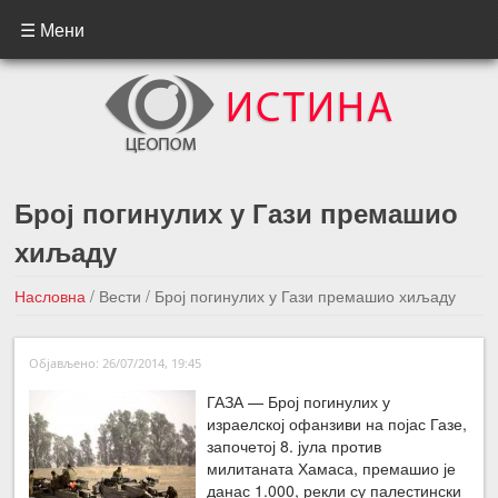
☰ Мени
Број погинулих у Гази премашио
хиљаду
Насловна
/
Вести
/
Број погинулих у Гази премашио хиљаду
←Претходна вест
Следећа вест →
Објављено: 26/07/2014, 19:45
ГАЗА — Број погинулих у
израелској офанзиви на појас Газе,
започетој 8. јула против
милитаната Хамаса, премашио је
данас 1.000, рекли су палестински