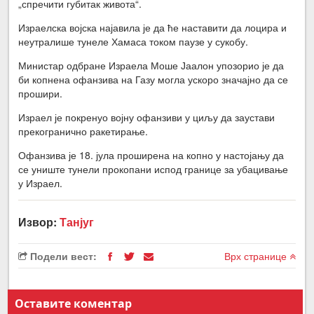
„спречити губитак живота“.
Израелска војска најавила је да ће наставити да лоцира и
неутралише тунеле Хамаса током паузе у сукобу.
Министар одбране Израела Моше Јаалон упозорио је да
би копнена офанзива на Газу могла ускоро значајно да се
прошири.
Израел је покренуо војну офанзиви у циљу да заустави
прекогранично ракетирање.
Офанзива је 18. јула проширена на копно у настојању да
се униште тунели прокопани испод границе за убацивање
у Израел.
Извор:
Танјуг
Подели вест:
Врх странице
Оставите коментар