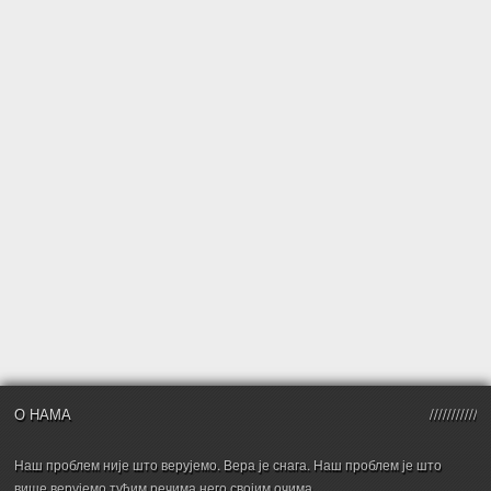
О НАМА
Наш проблем није што верујемо. Вера је снага. Наш проблем је што
више верујемо туђим речима него својим очима.