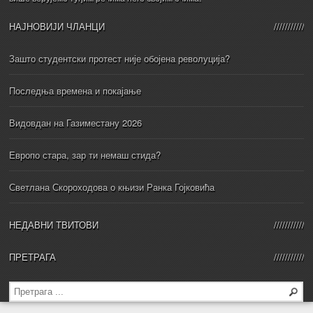
НАЈНОВИЈИ ЧЛАНЦИ
Зашто студентски протест није обојена револуција?
Последња времена и покајање
Видовдан на Газиместану 2026
Европо стара, зар ти немаш стида?
Светлана Скороходова о књизи Ранка Гојковића
НЕДАВНИ ТВИТОВИ
ПРЕТРАГА