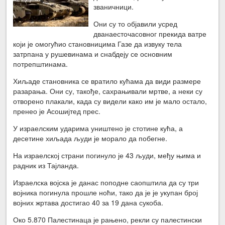
званичници.
Они су то објавили усред
дванаесточасовног прекида ватре
који је омогућио становницима Газе да извуку тела
затрпана у рушевинама и снабдеју се основним
потрепштинама.
Хиљаде становника се вратило кућама да види размере
разарања. Они су, такође, сахрањивали мртве, а неки су
отворено плакали, када су видели како им је мало остало,
пренео је Асошијтед прес.
У израелским ударима уништено је стотине кућа, а
десетине хиљада људи је морало да побегне.
На израелској страни погинуло је 43 људи, међу њима и
радник из Тајланда.
Израелска војска је данас поподне саопштила да су три
војника погинула прошле ноћи, тако да је је укупан број
војних жртава достигао 40 за 19 дана сукоба.
Око 5.870 Палестинаца је рањено, рекли су палестински