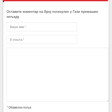
Оставите коментар на Број погинулих у Гази премашио
хиљаду
*
Обавезна поља