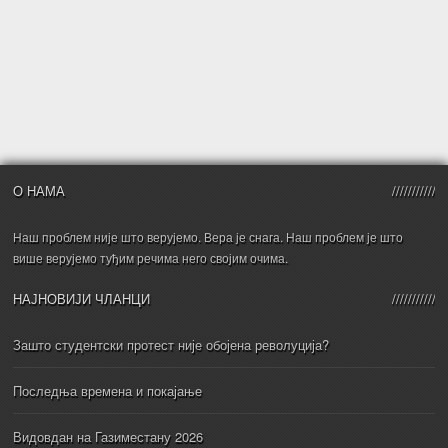
О НАМА
Наш проблем није што верујемо. Вера је снага. Наш проблем је што
више верујемо туђим речима него својим очима.
НАЈНОВИЈИ ЧЛАНЦИ
Зашто студентски протест није обојена револуција?
Последња времена и покајање
Видовдан на Газиместану 2026