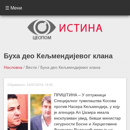
☰ Мени
Буха део Кељмендијевог клана
Насловна
/
Вести
/
Буха део Кељмендијевог клана
←Претходна вест
Следећа вест →
Објављено: 23/07/2014, 14:30
ПРИШТИНА – У оптужници
Специјалног тужилаштва Косова
против Насера Кељмендија, у коју
је агенција Ал Џазира имала
ексклузиван увид, бивши министар
сигурности Босне и Херцеговине
Фахрудин Радончић први је на