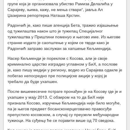
групе која је организовала убиство Рамиза Делалића у
Сарајеву, њима, кажу, не мења ствари“, јавља Ал
Џазирина репортерка Наташа Крстин.
Радончић је, како пише агенција Бета, тражио изјашњење
од тужилаштва након што је тужилац Специјалног
тужилаштва у Приштини поменуо и његово име. Из његове
странке издато је саопштење у којем се тврди како је
Радончић заправо заслужан за хапшење Кељмендија.
Насер Кељменди је пореклом с Косова, али је своје
криминално царство изградио углавном у БиХ, а послове
је, како пишу медији у региону, водио из Сарајева одакле је
побегао непосредно пре полицијске акције у којој је
требало да буде ухапшен.
После вишемесечне потраге пронађен је на Косову где је и
ухапшен у мају 2013. С обзиром на то да БиХ није
признала Косово, изручење Кељмендија није било могуће,
па је његов предмет босанскохерцеговачко правосуђе
препустило косовском, а случај су преузели међународни
тужиоци. На суђењу ће се појавити више од 70 сведока.
Кељменди је власник велике имовине у Црној Гори, БиХ,