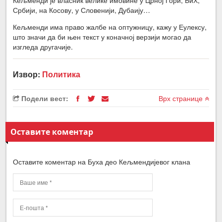
Србији, на Косову, у Словенији, Дубаију…
Кељменди има право жалбе на оптужницу, кажу у Еулексу,
што значи да би њен текст у коначној верзији могао да
изгледа другачије.
Извор:
Политика
Подели вест:
Врх странице
Оставите коментар
Оставите коментар на Буха део Кељмендијевог клана