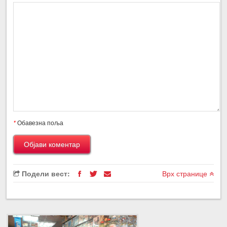
*
Обавезна поља
Подели вест:
Врх странице