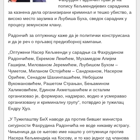
попису Кељмендијевих сарадника
за казнена дела организирани криминал и тешко убиство, а
високо место заузима и Љубиша Буха, сведок сарадник у
процесу земунском клану.
Радончић за оптужницу каже да је политички конструисана
и да је реч о прљавој предизборној кампањи.
„Оптужени Насер Кељменди у сарадњи са Фахрудином
Радончићем, Екремом Лекићем, Мухамедом Алијем
Гашијем, Милованом Јеремићем, Љубишом Бухом –
Чуметом, Миланом Остојићем – Сандоканом, Насером
Орићем, Сенадом Шахинпашићем, Небојшом
Вукомановићем, Рашетом Страњан, Бењамином
Халимовићем, Едином Ахметшахићем и осталим
организовао је, формирао, надзирао, водио и усмеравао
организовану и криминалну групу“, потврдио је тужилац
Ендру Хјуз.
„У Тужилаштву БиХ наводе да против бившег министра
сигурности Фахрудина Радончића не воде никакву истрагу.
Чињеница да се његово име нашло у оптужници против
Насера Кељмендија на Косову, и то као једног од чланова