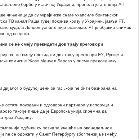
стављене борбе у источној Украјини, пренела је агенција АП.
е чињеницу да су украјинске снаге ухапсиле британског
руски ТВ канал Раша тудеј покрива кризу у Украјини, јавља РТ.
ано куда, а Лондон уопште није реаговао. РТ је објавио снимак
ко од сведока.
ини се не смеју прекидати док трају преговори
рије се не смеју прекидати док трају преговори ЕУ, Русије и
опске комисије Жозе Мануел Барозо у писму председнику
 дијалог о будућој цени за гас „која ће бити базирана на
ане остати поуздани и одговорни партнери у испоруци и
Барозо такође пише да је Европска унија спремна да
 кроз Украјину.
компанија одбили су позив за учешће на овонедељном
 ће се одржати у Санкт Петербургу због тензија између