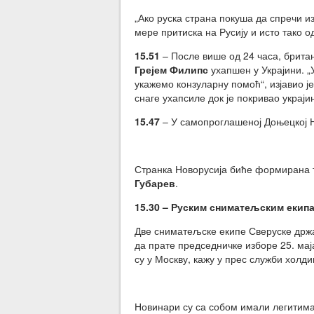
„Ако руска страна покуша да спречи 
мере притиска на Русију и исто тако о
15.51
– После више од 24 часа, брита
Грејем Филипс
ухапшен у Украјини. „
укажемо конзуларну помоћ“, изјавио ј
снаге ухапсиле док је покривао украји
15.47
– У самопроглашеној Доњецкој Н
Странка Новорусија биће формирана т
Губарев
.
15.30 – Руским сниматељским екипа
Две сниматељске екипе Сверуске држав
да прате председничке изборе 25. мај
су у Москву, кажу у прес служби холди
Новинари су са собом имали легитима