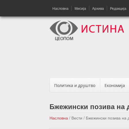
Насловна
Мисија
Архива
Редакција
Политика и друштво
Економија
Бжежински позива на 
Насловна
/
Вести
/
Бжежински позива на д