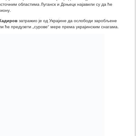
источним областима Луганск и Доњецк најавили су да ће
гиону.
Кадиров
затражио је од Украјине да ослободи заробљене
и ће предузети „сурове“ мере према украјинским снагама.