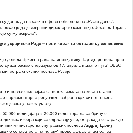
и су данас да њихови шефови неће доћи на „Руски Давос“.
рекао је да је извршни директор те компаније, Јоханес Тејсен,
оје су му искрсле“.
ум украјинске Раде – први корак ка остварењу женевских
 је донела Врховна рада на иницијативу Партије региона први
варењу женевских споразума од 17. априла и „мапе пута“ ОЕБС-
ик министра спољних послова Русије.
ено и повлачење војске са истока земље на места сталне
 као парламентарне републике, забрана кривичног гоњења
ског језика у новом уставу.
 55.000 полицајаца и 20.000 волонтера да се брину о
дничких избора који се одржавају у недељу, када се страхује
аничник министарства унутрашњих послова
Андриј Цалиј
 акције сепаратиста на истоку“ представљају опасност за