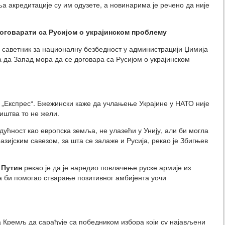
 акредитације су им одузете, а новинарима је речено да није
договарати са Русијом о украјинском проблему
 саветник за националну безбедност у администрацији Џимија
 да Запад мора да се договара са Русијом о украјинском
с „Експрес“. Бжежински каже да учлањење Украјине у НАТО није
ништва то не жели.
дућност као европска земља, не улазећи у Унију, али би могла
зијским савезом, за шта се залаже и Русија, рекао је Збигњев
 Путин
рекао је да је наредио повлачење руске армије из
а би помогао стварање позитивног амбијента уочи
а Кремљ да сарађује са победником избора који су најављени