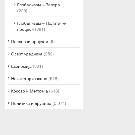
Глобализам – Завера
(220)
Глобализам – Политички
процеси
(381)
Пословни пројекти
(9)
Осврт уредника
(252)
Економија
(301)
Некатегоризовано
(518)
Косово и Метохија
(613)
Политика и друштво
(5.074)