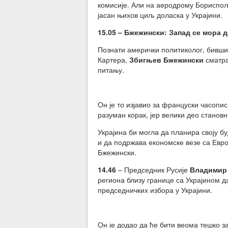
комисије. Али на аеродрому Бориспоља
јасан њихов циљ доласка у Украјини.
15.05 – Бжежински: Запад се мора 
Познати амерички политиколог, бивши
Картера,
Збигњев Бжежински
сматра
питању.
Он је то изјавио за француски часопи
разуман корак, јер велики део станов
Украјина би могла да планира своју бу
и да подржава економске везе са Евроа
Бжежински.
14.46
– Председник Русије
Владимир
региона близу границе са Украјином д
председничких избора у Украјини.
Он је додао да ће бити веома тешко з