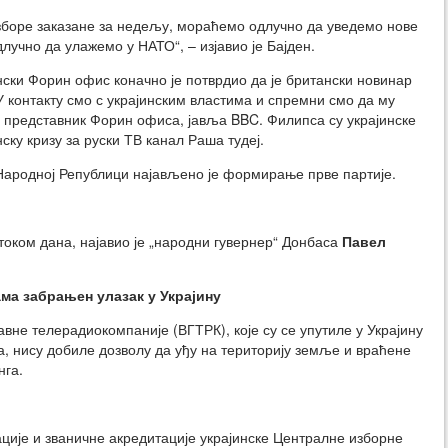
изборе заказане за недељу, мораћемо одлучно да уведемо нове
длучно да улажемо у НАТО“, – изјавио је Бајден.
нски Форин офис коначно је потврдио да је британски новинар
У контакту смо с украјинским властима и спремни смо да му
е представник Форин офиса, јавља BBC. Филипса су украјинске
нску кризу за руски ТВ канал Раша тудеј.
ародној Републици најављено је формирање прве партије.
оком дана, најавио је „народни гувернер“ Донбаса
Павел
ма забрањен улазак у Украјину
не телерадиокомпаније (ВГТРК), које су се упутиле у Украјину
а, нису добиле дозволу да уђу на територију земље и враћене
нга.
ције и званичне акредитације украјинске Централне изборне