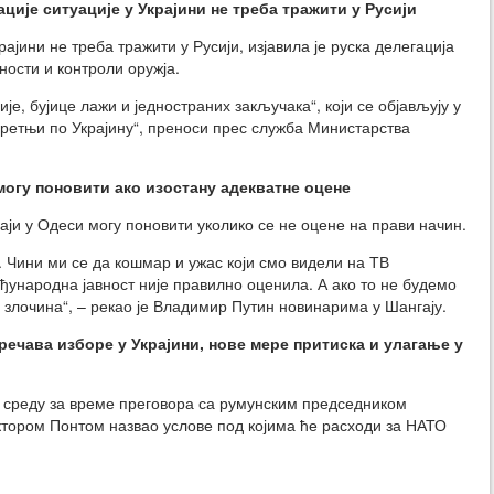
ције ситуације у Украјини не треба тражити у Русији
рајини не треба тражити у Русији, изјавила је руска делегација
ности и контроли оружја.
ије, бујице лажи и једностраних закључака“, који се објављују у
претњи по Украјину“, преноси прес служба Министарства
 могу поновити ако изостану адекватне оцене
аји у Одеси могу поновити уколико се не оцене на прави начин.
 Чини ми се да кошмар и ужас који смо видели на ТВ
еђународна јавност није правилно оценила. А ако то не будемо
злочина“, – рекао је Владимир Путин новинарима у Шангају.
пречава изборе у Украјини, нове мере притиска и
улагање у
 среду за време преговора са румунским председником
тором Понтом назвао услове под којима ће расходи за НАТО