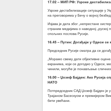
17.02 – МИП РФ: Узроке дестабилиза
Узроке дестабилизације ситуације у Ук
на преговорима у Бечу о војној безбед
Изјава је дата због „непрестане хистер
страним медијима о наводној „руској 
спољних послова Русије.
16.45 – Путин: Догађаји у Одеси се
Председник Русије сматра да се догађ
„Морамо свему дати објективне оцене.
екранима, који се догодио у Одеси, м
чинили, могуће је понављање сличних 
16.00 – Џозеф Бајден
: Ако Русија с
НАТО
Потпредседник САД Џозеф Бајден је у
Трајаном Басескуом и премијером Вик
бити увећани.