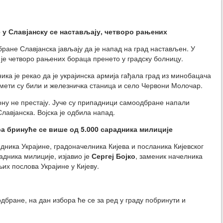
е у Славјанску се настављају, четворо рањених
ране Славјанска јављају да је напад на град настављен. У
 је четворо рањених бораца пренето у градску болницу.
ика је рекао да је украјинска армија гађала град из минобацача
 мети су били и железничка станица и село Червони Молочар.
ону не престају. Јуче су припадници самоодбране напали
Славјанска. Војска је одбила напад.
ора бринуће се више од 5.000 сарадника милиције
дника Украјине, градоначелника Кијева и посланика Кијевског
адника милиције, изјавио је
Сергеј Бојко
, заменик начелника
х послова Украјине у Кијеву.
бране, на дан избора ће се за ред у граду побринути и