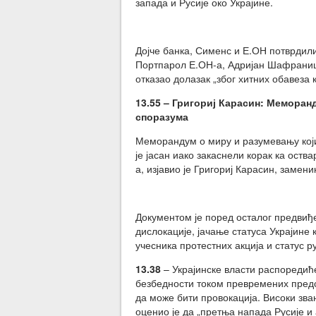
запада и Русије око Украјине.
Дојче банка, Сименс и Е.ОН потврдил
Портпарол Е.ОН-а, Адријан Шафраниц, 
отказао долазак „због хитних обавеза к
13.55 – Григориј Карасин
: Меморанд
споразума
Меморандум о миру и разумевању који
је јасан иако закаснели корак ка ост
а, изјавио је Григориј Карасин, замен
Документом је поред осталог предвиђ
дислокације, јачање статуса Украјине
учесника протестних акција и статус ру
13.38
– Украјинске власти распоредиће
безбедности током превремених предсе
да може бити провокација. Високи зв
оценио је да „претња напада Русије и