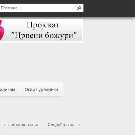
бализам
Осврт уредника
←Претходна вест
Следећа вест →