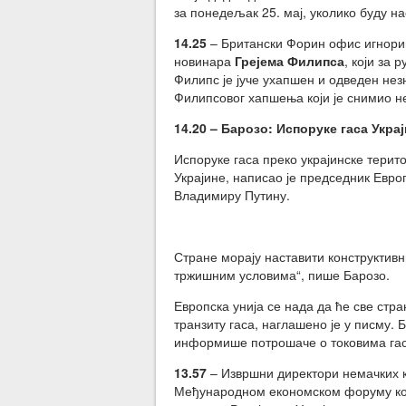
за понедељак 25. мај, уколико буду на
14.25
– Британски Форин офис игнориш
новинара
Грејема Филипса
, који за 
Филипс је јуче ухапшен и одведен незн
Филипсовог хапшења који је снимио не
14.20 – Барозо: Испоруке гаса
Украј
Испоруке гаса преко украјинске терито
Украјине, написао је председник Евр
Владимиру Путину.
Стране морају наставити конструктивни
тржишним условима“, пише Барозо.
Европска унија се нада да ће све стр
транзиту гаса, наглашено је у писму. 
информише потрошаче о токовима гаса
13.57
– Извршни директори немачких 
Међународном економском форуму који