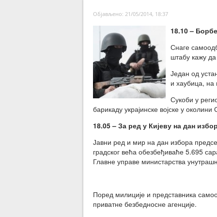
Објављено: 21/05/2014, 18:37
18.10 – Борб
Снаге самоодб
штабу кажу да
Један од устан
и хаубица, на
Сукоби у реги
барикаду украјинске војске у околини 
18.05 – За ред у Кијеву на дан изб
Јавни ред и мир на дан избора предсе
градског већа обезбеђиваће 5.695 сар
Главне управе министарства унутрашњи
Поред милиције и представника самоод
приватне безбедносне агенције.