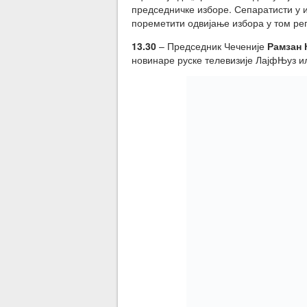
председничке изборе. Сепаратисти у 
пореметити одвијање избора у том ре
13.30
– Председник Чеченије
Рамзан 
новинаре руске телевизије ЛајфЊуз ил