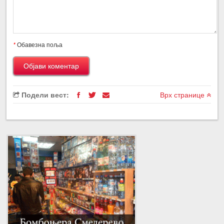
*
Обавезна поља
Подели вест:
Врх странице