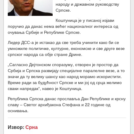
народу и државном руководству
Српске.
Коштуница је у писаној изјави
поручио да данас нема већег националног интереса од
очувања Србије и Републике Српске.
Лидер ДСС-а је истакао да све треба учинити како би се
умножиле политичке, културне, економске и све друге везе
српског народа са обје стране Дрине.
„Сагласно Дејтонском споразуму, отворен је простор да
Србија и Српска развијају специјалне паралелне везе, а то
значи да ту велику шансу као народ морамо искористити.
Време ради за будућност Српске и ми јој од срца желимо
сваки напредак“, навео је Коштуница.
Република Српска данас прославља Дан Републике и крсну
славу – Светог архиђакона Стефана и 22 године од
оснивања.
Извор:
Срна