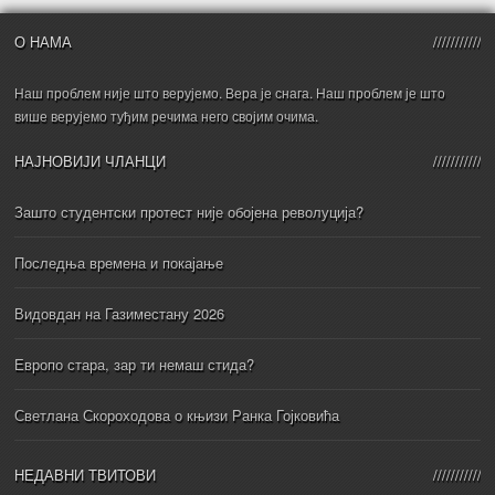
О НАМА
Наш проблем није што верујемо. Вера је снага. Наш проблем је што
више верујемо туђим речима него својим очима.
НАЈНОВИЈИ ЧЛАНЦИ
Зашто студентски протест није обојена револуција?
Последња времена и покајање
Видовдан на Газиместану 2026
Европо стара, зар ти немаш стида?
Светлана Скороходова о књизи Ранка Гојковића
НЕДАВНИ ТВИТОВИ