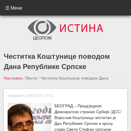
☰ Мени
Честитка Коштунице поводом
Дана Републике Српске
Насловна
/
Вести
/
Честитка Коштунице поводом Дана
Републике Српске
Објављено: 09/01/2014, 17:52
←Претходна вест
Следећа вест →
БЕОГРАД – Предсједник
Демократске странке Србије /ДСС/
Војислав Коштуница честитао је
Дан Републике Српске и крсну
славу Свети Стефан српском