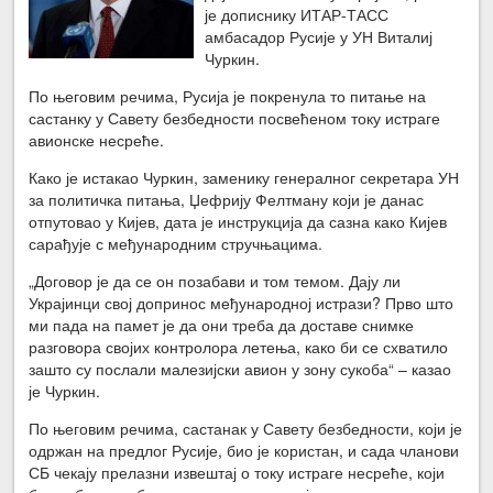
је дописнику ИТАР-ТАСС
амбасадор Русије у УН Виталиј
Чуркин.
По његовим речима, Русија је покренула то питање на
састанку у Савету безбедности посвећеном току истраге
авионске несреће.
Како је истакао Чуркин, заменику генералног секретара УН
за политичка питања, Џефрију Фелтману који је данас
отпутовао у Кијев, дата је инструкција да сазна како Кијев
сарађује с међународним стручњацима.
„Договор је да се он позабави и том темом. Дају ли
Украјинци свој допринос међународној истрази? Прво што
ми пада на памет је да они треба да доставе снимке
разговора својих контролора летења, како би се схватило
зашто су послали малезијски авион у зону сукоба“ – казао
је Чуркин.
По његовим речима, састанак у Савету безбедности, који је
одржан на предлог Русије, био је користан, и сада чланови
СБ чекају прелазни извештај о току истраге несреће, који