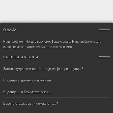
О НАМА
Наш проблем није што верујемо. Вера је снага. Наш проблем је што
више верујемо туђим речима него својим очима.
НАЈНОВИЈИ ЧЛАНЦИ
Зашто студентски протест није обојена револуција?
Последња времена и покајање
Видовдан на Газиместану 2026
Европо стара, зар ти немаш стида?