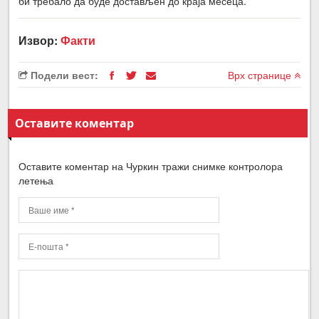
би требало да буде достављен до краја месеца.
Извор:
Факти
Подели вест:
Врх странице
Оставите коментар
Оставите коментар на Чуркин тражи снимке контролора
летења