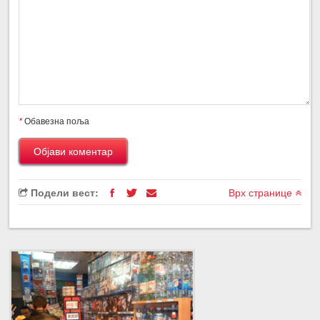
*
Обавезна поља
Подели вест:
Врх странице