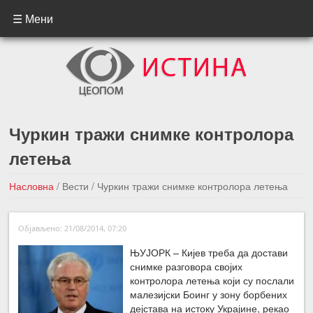
☰ Мени
Чуркин тражи снимке контролора
летења
Насловна
/
Вести
/
Чуркин тражи снимке контролора летења
←Претходна вест
Следећа вест →
Објављено: 21/08/2014, 07:20
ЊУЈОРК – Кијев треба да достави
снимке разговора својих
контролора летења који су послали
малезијски Боинг у зону борбених
дејстава на истоку Украјине, рекао