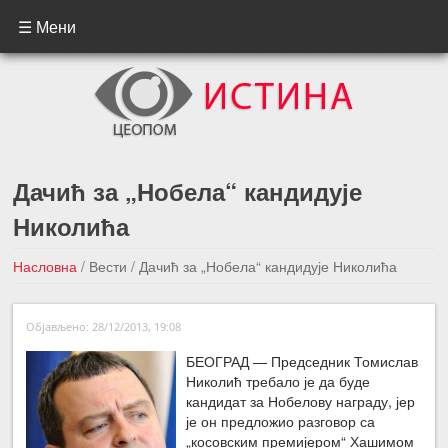
☰ Мени
Дачић за „Нобела“ кандидује
Николића
Насловна
/
Вести
/
Дачић за „Нобела“ кандидује Николића
←Претходна вест
Следећа вест →
Објављено: 28/12/2013, 19:08
БЕОГРАД — Председник Томислав
Николић требало је да буде
кандидат за Нобелову награду, јер
је он предложио разговор са
„косовским премијером“ Хашимом