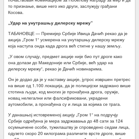
то признање, више него ико други, заслужују грађани
Косова.
„Удар на унутрашњу дилерску мрежу“
ТАБАНОВЦЕ — Премијер Србије Ивица Дачић рекао да је
акција „Гром 1“ усмерена на унутаршњу дилерску мрежу
која наступа онда када дрога већ стигне у нашу земљу.
„У овом случају, предмет акције није био пут дроге како
она долази до Македоније или Србије, већ удар на
дилерску мрежу“, рекао је Дачић новинарима.
Он је додао да је у наставку акције, јутрос извршен претрес
на више од 1.100 локација, да је полицијски задржано више
стотина људи, код многих је пронађена дрога, оружје,
новац нелегални или фалсификовани, украдени
аутомобили, а пронађена су и лица за којима се трага.
У данашњој истовременој акцију „Гром 1“ на подручју
Србије одређена је мера задржавања до 48 сати за 124
осумњичене особе, тужилаштву је спроведено седам лица,
одузето скоро 20 килограма различите врсте дроге, више