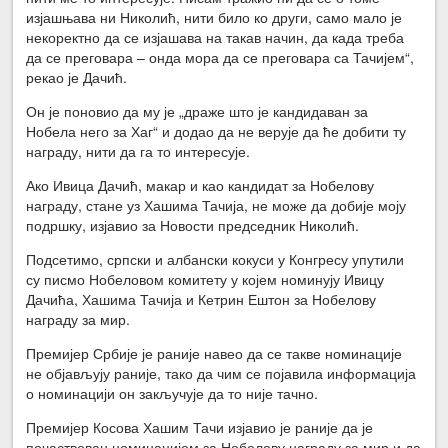
изјашњава ни Николић, нити било ко други, само мало је
некоректно да се изјашава на такав начин, да када треба
да се преговара – онда мора да се преговара са Тачијем“,
рекао је Дачић.
Он је поновио да му је „драже што је кандидаван за
Нобела него за Хаг“ и додао да не верује да ће добити ту
награду, нити да га то интересује.
Ако Ивица Дачић, макар и као кандидат за Нобелову
награду, стане уз Хашима Тачија, не може да добије моју
подршку, изјавио за Новости председник Николић.
Подсетимо, српски и албански кокуси у Конгресу упутили
су писмо Нобеловом комитету у којем номинују Ивицу
Дачића, Хашима Тачија и Кетрин Ештон за Нобелову
награду за мир.
Премијер Србије је раније навео да се такве номинације
не објављују раније, тако да чим се појавила информација
о номинацији он закључује да то није тачно.
Премијер Косова Хашим Тачи изјавио је раније да је
почаствован номинацијом за Нобелову награду за мир и да