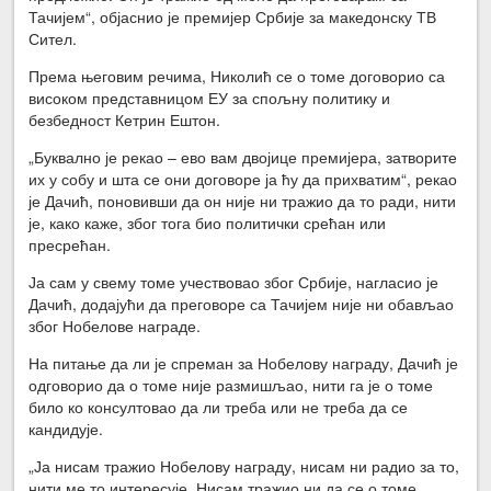
Тачијем“, објаснио је премијер Србије за македонску ТВ
Сител.
Према његовим речима, Николић се о томе договорио са
високом представницом ЕУ за спољну политику и
безбедност Кетрин Ештон.
„Буквално је рекао – ево вам двојице премијера, затворите
их у собу и шта се они договоре ја ћу да прихватим“, рекао
је Дачић, поновивши да он није ни тражио да то ради, нити
је, како каже, због тога био политички срећан или
пресрећан.
Ја сам у свему томе учествовао због Србије, нагласио је
Дачић, додајући да преговоре са Тачијем није ни обављао
због Нобелове награде.
На питање да ли је спреман за Нобелову награду, Дачић је
одговорио да о томе није размишљао, нити га је о томе
било ко консултовао да ли треба или не треба да се
кандидује.
„Ја нисам тражио Нобелову награду, нисам ни радио за то,
нити ме то интересује. Нисам тражио ни да се о томе