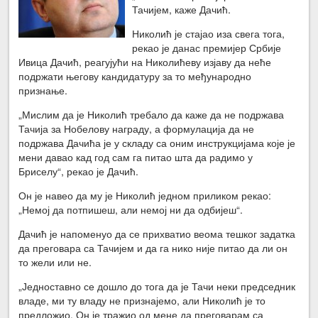
Тачијем, каже Дачић.
Николић је стајао иза свега тога,
рекао је данас премијер Србије
Ивица Дачић, реагујући на Николићеву изјаву да неће
подржати његову кандидатуру за то међународно
признање.
„Мислим да је Николић требало да каже да не подржава
Тачија за Нобелову награду, а формулација да не
подржава Дачића је у складу са оним инструкцијама које је
мени давао кад год сам га питао шта да радимо у
Бриселу“, рекао је Дачић.
Он је навео да му је Николић једном приликом рекао:
„Немој да потпишеш, али немој ни да одбијеш“.
Дачић је напоменуо да се прихватио веома тешког задатка
да преговара са Тачијем и да га нико није питао да ли он
то жели или не.
„Једноставно се дошло до тога да је Тачи неки председник
владе, ми ту владу не признајемо, али Николић је то
предложио. Он је тражио од мене да преговарам са