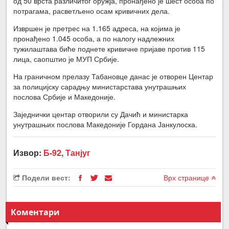
од 50 врста различитог оружја, пронађено је шест особа по
потрагама, расветљено осам кривичних дела.
Извршен је претрес на 1.165 адреса, на којима је
пронађено 1.045 особа, а по налогу надлежних
тужилаштава биће поднете кривичне пријаве против 115
лица, саопштио је МУП Србије.
На граничном прелазу Табановце данас је отворен Центар
за полицијску сарадњу министарстава унутрашњих
послова Србије и Македоније.
Заједнички центар отворили су Дачић и министарка
унутрашњих послова Македоније Гордана Јанкулоска.
Извор:
Б-92, Танјуг
Подели вест:
Врх странице
Коментари