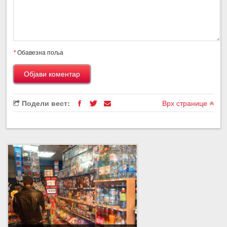
*
Обавезна поља
Подели вест:
Врх странице