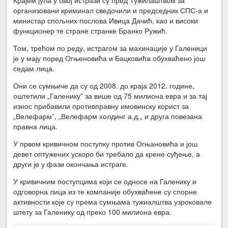
организовани криминал сведочили и председник СПС-а и
министар спољних послова Ивица Дачић, као и високи
функционер те стране странке Бранко Ружић.
Том, трећом по реду, истрагом за махинације у Галеници
је у мају поред Огњеновића и Бацковића обухваћено још
седам лица.
Они се сумњиче да су од 2008. до краја 2012. године,
оштетили „Галенику” за више од 75 милиона евра и за тај
износ прибавили противправну имовинску корист за
„Велефарм”, „Велефарм холдинг а.д.„ и друга повезана
правна лица.
У првом кривичном поступку против Огњановића и још
девет оптужених ускоро би требало да крене суђење, а
други је у фази окончања истраге.
У кривичним поступцима који се односе на Галенику и
одговорна лица из те компаније обухваћене су спорне
активности које су према сумњама тужиалштва узроковале
штету за Галенику од преко 100 милиона евра.