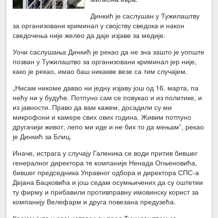
Динкић је саслушан у Тужилаштву
за организовани криминал у својству сведока и након
сведочења није желео да даје изјаве за медије.
Уочи саслушања Динкић је рекао да не зна зашто је уопште
позван у Тужилаштво за организовани криминал јер није,
како је рекао, имао баш никакве везе са тим случајем.
„Нисам никоме давао ни једну изјаву још од 16. марта, па
нећу ни у будуће. Потпуно сам се повукао и из политике, и
из јавности. Право да вам кажем, досадили су ми
микрофони и камере свих ових година. Живим потпуно
другачији живот, лепо ми иде и не бих то да мењам”, рекао
је Динкић за Блиц.
Иначе, истрага у случају Галеника се води притив бившег
генералног директора те компаније Ненада Огњеновића,
бившег председника Управног одбора и директора СПС-а
Дејана Бацковића и још седам осумњичених да су оштетии
ту фирму и прибавили противправну имовинску корист за
компанију Велефарм и друга повезана предузећа.
Крајем јула у овој истрази су пред Тужилаштвом за