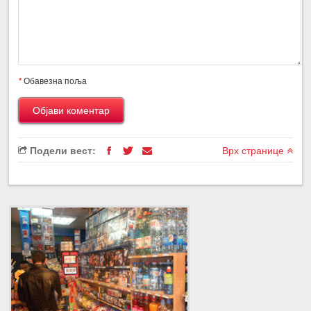
*
Обавезна поља
Подели вест:
Врх странице