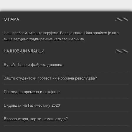
О НАМА
Наш проблем није што верујемо. Вера је снага. Наш проблем је што
више верујемо туђим речима него својим очима.
НАЈНОВИЈИ ЧЛАНЦИ
Вучић, Ђаво и фабрика дронова
Зашто студентски протест није обојена револуција?
Последња времена и покајање
Видовдан на Газиместану 2026
Европо стара, зар ти немаш стида?