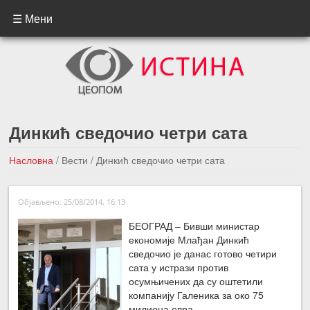
☰ Мени
Динкић сведочио четри сата
Насловна
/
Вести
/
Динкић сведочио четри сата
←Претходна вест
Следећа вест →
Објављено: 25/08/2014, 16:13
БЕОГРАД – Бивши министар
економије Млађан Динкић
сведочио је данас готово четири
сата у истрази против
осумњичених да су оштетили
компанију Галеника за око 75
милиона евра.