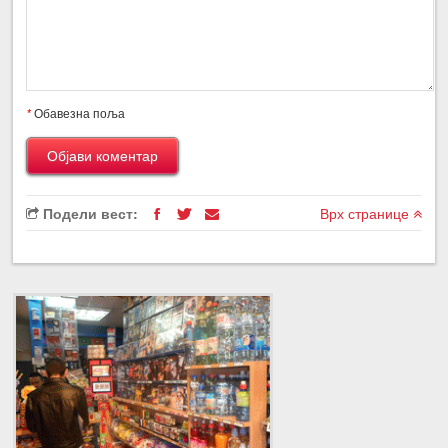
*
Обавезна поља
Подели вест:
Врх странице