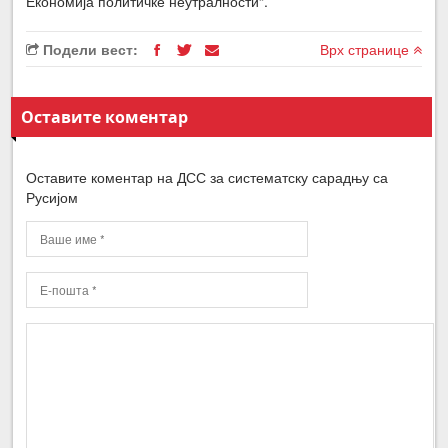
Економија политичке неутралности“.
Подели вест:
Врх странице
Оставите коментар
Оставите коментар на ДСС за систематску сарадњу са
Русијом