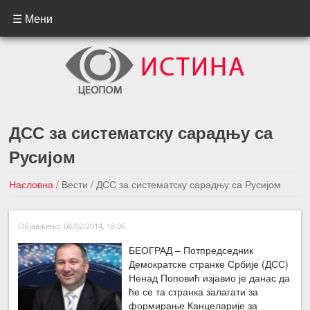
☰ Мени
ДСС за систематску сарадњу са
Русијом
Насловна
/
Вести
/
ДСС за систематску сарадњу са Русијом
←Претходна вест
Следећа вест →
Објављено: 08/02/2014, 18:06
БЕОГРАД – Потпредседник
Демократске странке Србије (ДСС)
Ненад Поповић изјавио је данас да
ће се та странка залагати за
формирање Канцеларије за