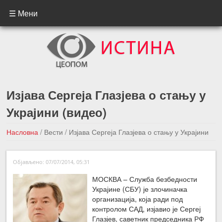
☰ Мени
Изјава Сергеја Глазјева о стању у
Украјини (видео)
Насловна
/
Вести
/
Изјава Сергеја Глазјева о стању у Украјини
(видео)
Објављено: 07/07/2014, 05:31
←Претходна вест
Следећа вест →
МОСКВА – Служба безбедности
Украјине (СБУ) је злочиначка
организација, која ради под
контролом САД, изјавио је Сергеј
Глазјев, саветник председника РФ