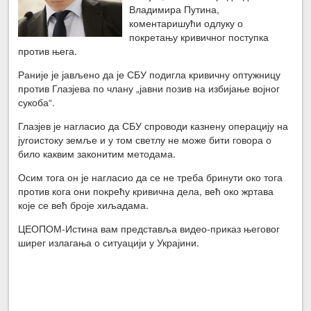
Владимира Путина,
коментаришући одлуку о
покретању кривичног поступка
против њега.
Раније је јављено да је СБУ подигла кривичну оптужницу
против Глазјева по члану „јавни позив на избијање војног
сукоба“.
Глазјев је нагласио да СБУ спроводи казнену операцију на
југоистоку земље и у том светлу не може бити говора о
било каквим законитим методама.
Осим тога он је нагласио да се не треба бринути око тога
против кога они покрећу кривична дела, већ око жртава
које се већ броје хиљадама.
ЦЕОПОМ-Истина вам представља видео-приказ његовог
ширег излагања о ситуацији у Украјини.