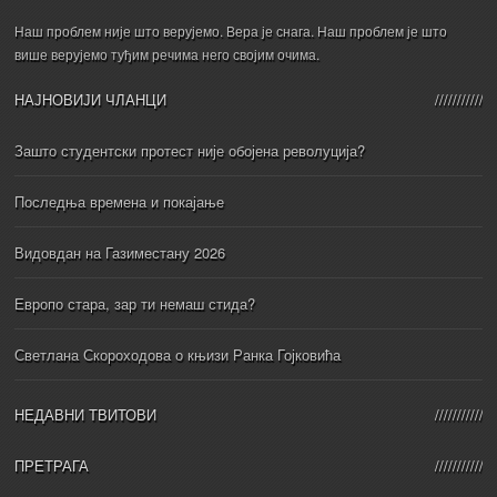
Наш проблем није што верујемо. Вера је снага. Наш проблем је што
више верујемо туђим речима него својим очима.
НАЈНОВИЈИ ЧЛАНЦИ
Зашто студентски протест није обојена револуција?
Последња времена и покајање
Видовдан на Газиместану 2026
Европо стара, зар ти немаш стида?
Светлана Скороходова о књизи Ранка Гојковића
НЕДАВНИ ТВИТОВИ
ПРЕТРАГА