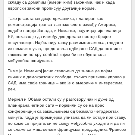
складу са домаћим (америчким) законима, чак и када
европски закони прописују другачије норме.
Тако је састанак двоје државника, планиран као
демонстрација трансатлантске слоге између Америке,
водеће нације Запада, и Немачке, најутицајније чланице
ЕУ, показао је да између две државе постоје бројне
несугласице. Најболнију тачку размимоилажења, гледано
из немачког угла, представља одбијање САД да потпише
такозвани no-spy-contract којим би се обуставила
међусобна шпијунажа.
Тиме је Немачкој јасно стављено до знања да појам
личних и демократских слобода, толико призиван управо у
САД, има своје границе – ако је о америчким интересима
реч.
Меркел и Обама остали су у разговору чак и дуже од
планирана четири сата – појавили су се на прес
конференцији са закашњењем од безмало четрдесетак
минута. Када је премијерка упитана да ли остаје при ставу,
по коме се пријатељи не смеју међусобно уходити и да ли
се слаже са мишљењем француског председника Франсоа
Оланда, да је поверење (Европљана) у САД поново