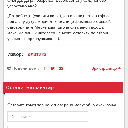
успостављено?
„Потребно је (учинити више), јер ово није ствар која се
решава у духу америчке крилатице ,business as usual”,
одговорила је Меркелова, што је схваћено тако, да
максима виших интереса не може оставити по страни
учињеног (прислушкивање).
Извор:
Политика
Подели вест:
Врх странице
Оставите коментар
Оставите коментар на Изневерена међусобна очекивања