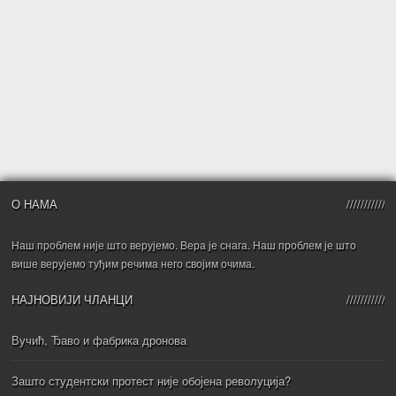
О НАМА
Наш проблем није што верујемо. Вера је снага. Наш проблем је што
више верујемо туђим речима него својим очима.
НАЈНОВИЈИ ЧЛАНЦИ
Вучић, Ђаво и фабрика дронова
Зашто студентски протест није обојена револуција?