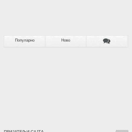
Популарно
Ново
ПРИЈАТЕЉИ САЈТА