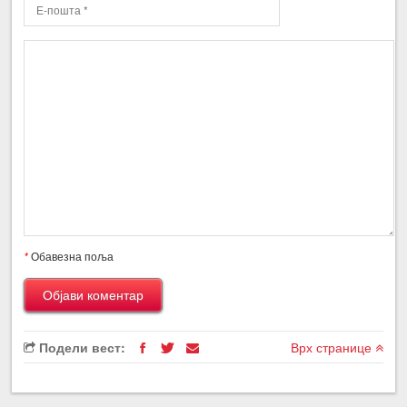
*
Обавезна поља
Подели вест:
Врх странице