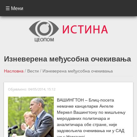
☰ Мени
Изневерена међусобна очекивања
Насловна
/
Вести
/
Изневерена међусобна очекивања
←Претходна вест
Следећа вест →
Објављено: 04/05/2014, 15:12
ВАШИНГТОН – Блиц-посета
немачке канцеларке Ангеле
Меркел Вашингтону по мишљењу
меродавних политичара и
аналитичара обе стране, није
задовољила очекивања ни у САД
ни у Немачкој.