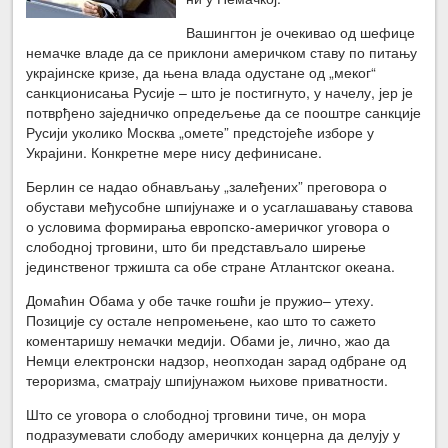
Вашингтон је очекивао од шефице
немачке владе да се приклони америчком ставу по питању
украјинске кризе, да њена влада одустане од „меког“
санкционисања Русије – што је постигнуто, у начелу, јер је
потврђено заједничко опредељење да се пооштре санкције
Русији уколико Москва „омете” предстојеће изборе у
Украјини. Конкретне мере нису дефинисане.
Берлин се надао обнављању „залеђених” преговора о
обустави међусобне шпијунаже и о усаглашавању ставова
о условима формирања европско-америчког уговора о
слободној трговини, што би представљало ширење
јединственог тржишта са обе стране Атлантског океана.
Домаћин Обама у обе тачке гошћи је пружио– утеху.
Позиције су остале непромењене, као што то сажето
коментаришу немачки медији. Обами је, лично, жао да
Немци електронски надзор, неопходан зарад одбране од
тероризма, сматрају шпијунажом њихове приватности.
Што се уговора о слободној трговини тиче, он мора
подразумевати слободу америчких концерна да делују у