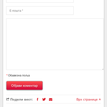
*
Обавезна поља
Подели вест:
Врх странице