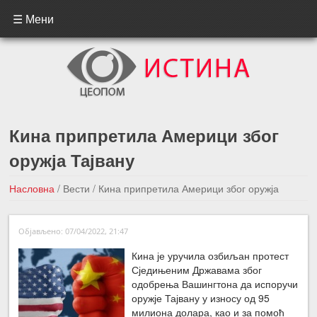
☰ Мени
Кина припретила Америци због
оружја Тајвану
Насловна
/
Вести
/
Кина припретила Америци због оружја
Тајвану
Објављено: 07/04/2022, 21:47
←Претходна вест
Следећа вест →
Кина је уручила озбиљан протест
Сједињеним Државама због
одобрења Вашингтона да испоручи
оружје Тајвану у износу од 95
милиона долара, као и за помоћ