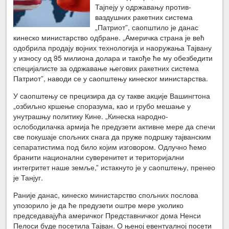
Тајпеју у одржавању против-
ваздушних ракетних система
„Патриот”, саопштило је данас
кинеско министарство одбране. „Америчка страна је већ
одобрила продају војних технологија и наоружања Тајвану
у износу од 95 милиона долара и такође ће му обезбедити
специјалисте за одржавање његових ракетних система
Патриот”, наводи се у саопштењу кинеског министарства.
У саопштењу се прецизира да су такве акције Вашингтона
„озбиљно кршење споразума, као и грубо мешање у
унутрашњу политику Кине. „Кинеска народно-
ослободилачка армија ће предузети активне мере да спечи
све покушаје спољних снага да пруже подршку тајванским
сепаратистима под било којим изговором. Одлучно ћемо
бранити национални суверенитет и територијални
интегритет наше земље,” истакнуто је у саопштењу, пренео
је Танјуг.
Раније данас, кинеско министарство спољних послова
упозорило је да ће предузети оштре мере уколико
председавајућа америчког Представничког дома Ненси
Пелоси буде посетила Тајван. О њеној евентуалној посети