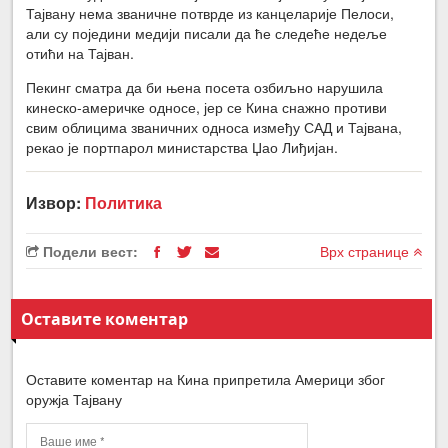
Тајвану нема званичне потврде из канцеларије Пелоси,
али су поједини медији писали да ће следеће недеље
отићи на Тајван.
Пекинг сматра да би њена посета озбиљно нарушила
кинеско-америчке односе, јер се Кина снажно противи
свим облицима званичних односа између САД и Тајвана,
рекао је портпарол министарства Џао Лиђијан.
Извор:
Политика
Подели вест:
Врх странице
Оставите коментар
Оставите коментар на Кина припретила Америци због
оружја Тајвану