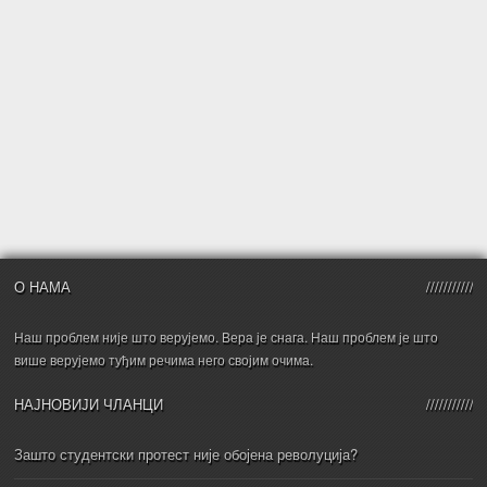
О НАМА
Наш проблем није што верујемо. Вера је снага. Наш проблем је што
више верујемо туђим речима него својим очима.
НАЈНОВИЈИ ЧЛАНЦИ
Зашто студентски протест није обојена револуција?