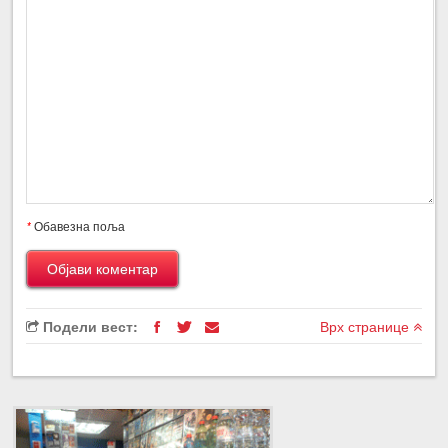
*
Обавезна поља
Подели вест:
Врх странице