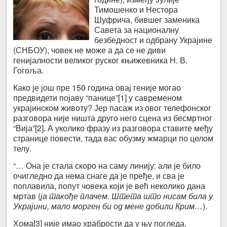
Тимошенко и Нестора
Шуфрича, бившег заменика
Савета за националну
безбедност и одбрану Украјине
(СНБОУ), човек не може а да се не диви
генијалности великог руског књижевника Н. В.
Гогоља.
Како је још пре 150 година овај геније могао
предвидети појаву “панице”
[1] у савременом
украјинском животу? Јер пасаж из овог телефонског
разговора није ништа друго него сцена из бесмртног
“Вија”
[2]. А уколико фразу из разговора ставите међу
странице повести, тада вас обузму жмарци по целом
телу.
“… Она је стала скоро на саму линију: али је било
очигледно да нема снаге да је пређе, и сва је
поплавила, попут човека који је већ неколико дана
мртав (
ја такође плачем. Штета што нисам била у
Украјини, мало морген би од мене добили Крим…
).
Хома
[3] није имао храбрости да у њу погледа.