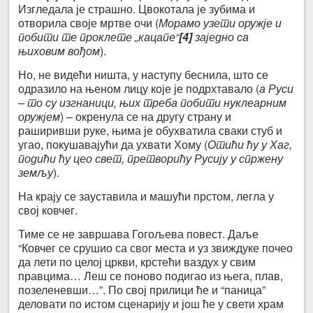
Изгледала је страшно. Цвокотала је зубима и
отворила своје мртве очи (
Морамо узети оружје и
побити те проклете „кацапе“
[4]
заједно са
њиховим вођом
).
Но, не видећи ништа, у наступу беснила, што се
одразило на њеном лицу које је подрхтавало (
а Руси
– то су изгнаници, њих треба побити нуклеарним
оружјем
) – окренула се на другу страну и
раширивши руке, њима је обухватила сваки стуб и
угао, покушавајући да ухвати Хому (
Отићи ћу у Хаг,
подићи ћу цео свет, претворићу Русију у спржену
земљу
).
На крају се зауставила и машући прстом, легла у
свој ковчег.
Тиме се не завршава Гогољева повест. Даље
“Ковчег се срушио са свог места и уз звиждуке почео
да лети по целој цркви, крстећи ваздух у свим
правцима… Леш се поново подигао из њега, плав,
позеленевши…”. По свој прилици ће и “паница”
деловати по истом сценарију и још ће у свети храм