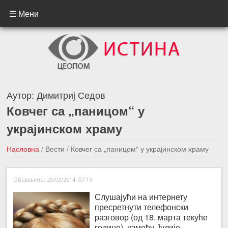
☰ Мени
Аутор:
Димитриј Седов
Ковчег са „паницом“ у
украјинском храму
Насловна
/
Вести
/
Ковчег са „паницом“ у украјинском храму
←Претходна вест
Следећа вест →
Објављено: 25/03/2014, 07:19
Слушајући на интернету
пресретнути телефонски
разговор (од 18. марта текуће
године), између Јулије