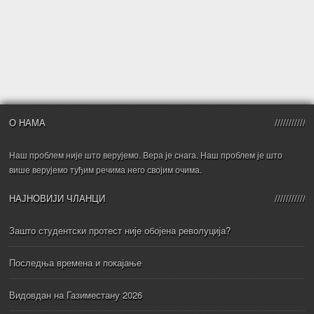
О НАМА
Наш проблем није што верујемо. Вера је снага. Наш проблем је што
више верујемо туђим речима него својим очима.
НАЈНОВИЈИ ЧЛАНЦИ
Зашто студентски протест није обојена револуција?
Последња времена и покајање
Видовдан на Газиместану 2026