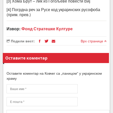
[3] Хома Брут – лик из Гогољеве повести Виј
[4] Погрдна реч за Русе код украјинских русофоба
(прим. прев.)
Извор:
Фонд Стратешке Културе
Подели вест:
Врх странице
Оставите коментар
Оставите коментар на Ковчег са „паницом“ у украјинском
храму