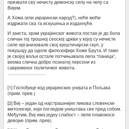
призвати сву нечисту демонску силу на челу са
Вијем.
А Хома (или украјински народ?), неће моћи
издржати сва та искушења и издахнуће.
И заиста, храм украјинског живота постао је до бола
сличан тој трошној сеоској цркви у којој су нечисте
силе организовале свој вјештичарски скуп, у
покушају да одоле филозофији Хоме Брута. И тамо
је својој вољи остале потчињавала лепа “паница”,
веома слична добро познатој персони из
савременог политичког живота.
[1] Госпођице код украјинских унијата и Пољака
(прим. прев.)
[2] Виј – један од најстрашнијих ликова словенске
митологије, који погледом уништава све пред собом.
Међутим, Виј има једну слабост – лепе плавокосе
девојке (прим. прев).