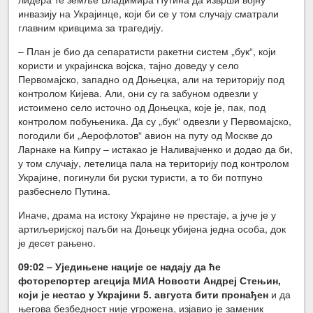
инвазију на Украјинце, који би се у том случају сматрали
главним кривцима за трагедију.
– План је био да сепаратисти ракетни систем „бук“, који
користи и украјинска војска, тајно доведу у село
Первомајско, западно од Доњецка, али на територију под
контролом Кијева. Али, они су га забуном одвезли у
истоимено село источно од Доњецка, које је, пак, под
контролом побуњеника. Да су „бук“ одвезли у Первомајско,
погодили би „Аерофлотов“ авион на путу од Москве до
Ларнаке на Кипру – истакао је Наливајченко и додао да би,
у том случају, летелица пала на територију под контролом
Украјине, погинули би руски туристи, а то би потпуно
разбеснело Путина.
Иначе, драма на истоку Украјине не престаје, а јуче је у
артиљеријској паљби на Доњецк убијена једна особа, док
је десет рањено.
09:02 – Уједињене нације се надају да ће
фоторепортер агеција МИА Новости Андреј Стењин,
који је нестао у Украјини 5. августа бити пронађен
и да
његова безбедност није угрожена, изјавио је заменик