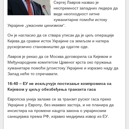
Сергеј Лавров назвао је
неспремност западних лидера да
виде неопходност хитне
хуманитарне помоћи истоку
Украјине „ужасним цинизмом“.
Он је нагласио да се ствара утисак да је циљ операције
Кијева да сравни исток Украјине са земљом и натера
рускојезично становништво да одатле оде.
Лавров је рекао да се Москва договорила са Кијевом и
Међународним комитетом Црвеног крста око пружања
хуманитаре помоћи југоистоку Украјине и изразио наду да
Запад неће то спречавати.
16
:40 –
ЕУ не искључује постизање компромиса са
Кијевом у циљу обезбеђења транзита гаса
Европска унија залаже се за транзит руског гаса преко
Украјине у Европу, без икаквих застоја, и не планира да
инсистира на промени нацрта закона о украјинским
санкцијама према РФ, изјавио медијима извор из ЕУ.