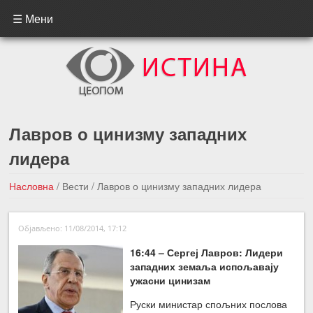
☰ Мени
Лавров о цинизму западних
лидера
Насловна
/
Вести
/
Лавров о цинизму западних лидера
←Претходна вест
Следећа вест →
Објављено: 11/08/2014, 17:12
16:44 – Сергеј Лавров: Лидери
западних земаља испољавају
ужасни цинизам
Руски министар спољних послова