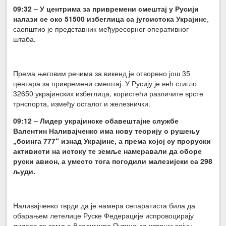
09:32 – У центрима за привремени смештај у Русији
налази се око 51500 избеглица са југоистока Украјин
е,
саопштио је представник међуресорног оперативног
штаба.
Према његовим речима за викенд је отворено још 35
центара за привремени смештај. У Русију је већ стигло
32650 украјинских избеглица, користећи различите врсте
трнспорта, између осталог и железнички.
09:12 – Лидер украјинске обавештајне службе
Валентин Наливајченко има нову теорију о рушењу
„боинга 777“ изнад Украјине, а према којој су проруски
активисти на истоку те земље намеравали да оборе
руски авион, а уместо тога погодили малезијски са 298
људи.
Наливајченко тврди да је намера сепаратиста била да
обарањем летелице Руске Федерације испровоцирају
лидера те земље Владимира Путина да изврши војну