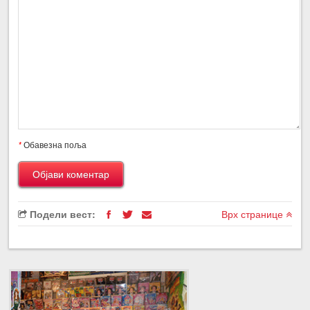
*
Обавезна поља
Подели вест:
Врх странице