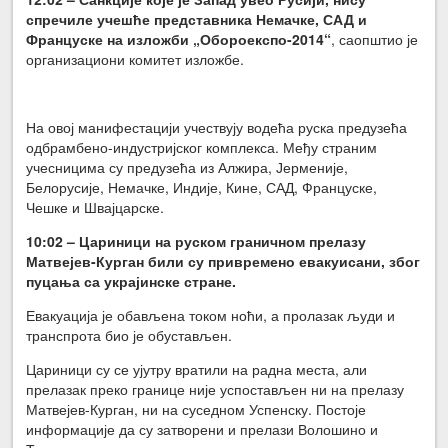
спречиле учешће представника Немачке, САД и
Француске на изложби „Обороекспо-2014“
, саопштио је
организациони комитет изложбе.
На овој манифестацији учествују водећа руска предузећа
одбрамбено-индустријског комплекса. Међу страним
учесницима су предузећа из Алжира, Јерменије,
Белорусије, Немачке, Индије, Кине, САД, Француске,
Чешке и Швајцарске.
10:02 – Цариници на руском граничном прелазу
Матвејев-Курган били су привремено евакуисани, због
пуцања са украјинске стране.
Евакуација је обављена током ноћи, а пролазак људи и
транспрота био је обустављен.
Цариници су се ујутру вратили на радна места, али
прелазак преко границе није успостављен ни на прелазу
Матвејев-Курган, ни на суседном Успенску. Постоје
информације да су затворени и прелази Волошино и