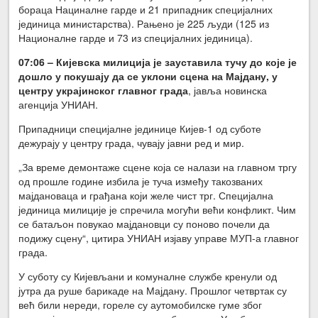
бораца Нациналне гарде и 21 припадник специјалних
јединица министарства). Рањено је 225 људи (125 из
Националне гарде и 73 из специјалних јединица).
07:06 – Кијевска милиција је зауставила тучу до које је
дошло у покушају да се уклони сцена на Мајдану, у
центру украјинског главног града
, јавља новинска
агенција УНИАН.
Припадници специјалне јединице Кијев-1 од суботе
дежурају у центру града, чувају јавни ред и мир.
„За време демонтаже сцене која се налази на главном тргу
од прошле године избила је туча између такозваних
мајдановаца и грађана који желе чист трг. Специјална
јединица милиције је спречила могући већи конфликт. Чим
се батаљон повукао мајдановци су поново почели да
подижу сцену“, цитира УНИАН изјаву управе МУП-а главног
града.
У суботу су Кијевљани и комуналне службе кренули од
јутра да руше барикаде на Мајдану. Прошлог четвртак су
већ били нереди, гореле су аутомобилске гуме због