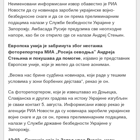
Неименовани информисани извор обавестио је РИА
Новости да су новинара заробиле украјинске војно-
безбедносне снаге и да се он према прелиминарним
подацима налази у Служби безбедности Украјине у
Запорожју. Амбасада Русије предузима све неопходне
напоре, као би се открило где се налази Андреј Стењин.
Европска унија је забринута због нестанка
фоторепортера МИА „Росија севодња“ Андреја
Стењина и покушава да помогне
, изјавио је представник
Европске уније, који је желео да остане аониман.
„Веома нас брине судбина новинара, који раде у тешким
условима у зони борбених дејстава“, рекао је он.
Са фоторепортером, који је извештавао из Доњецка,
Славјанска и других градова на истоку Украјине изгубљен
је сваки контакт 5. августа. Информисани извор рекао је
агенцији РИА Новости да су новинара заробиле украјинске
војне снаге и да се он, према прелиминарним подацима,
налази у Служби државне безбедности Украјине у
Запорожју.
12:02 – Санкције које је Запад увео Русији, нису