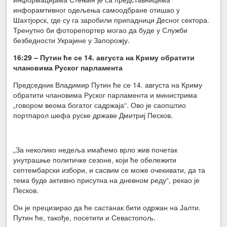
инфорамтивног одељења самоодбране отишао у
Шахтјорск, где су га заробили припадници Десног сектора.
Тренутно би фоторепортер могао да буде у Служби
безбедности Украјине у Запорожју.
16:29 –
Путин ће се 14. августа на Криму обратити
члановима Руског парламента
Председник Владимир Путин ће се 14. августа на Криму
обратити члановима Руског парламента и министрима
„говором веома богатог садржаја“. Ово је саопштио
портпарол шефа руске државе Дмитриј Песков.
„За неколико недеља имаћемо врло жив почетак
унутрашње политичке сезоне, који ће обележити
септембарски избори, и сасвим се може очекивати, да та
тема буде активно присутна на дневном реду“, рекао је
Песков.
Он је прецизирао да ће састанак бити одржан на Јалти.
Путин ће, такође, посетити и Севастопољ.