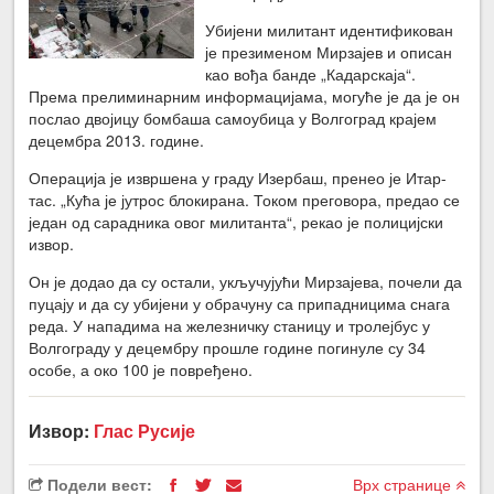
Убијени милитант идентификован
је презименом Мирзајев и описан
као вођа банде „Кадарскаја“.
Према прелиминарним информацијама, могуће је да је он
послао двојицу бомбаша самоубица у Волгоград крајем
децембра 2013. године.
Операција је извршена у граду Изербаш, пренео је Итар-
тас. „Кућа је јутрос блокирана. Током преговора, предао се
један од сарадника овог милитанта“, рекао је полицијски
извор.
Он је додао да су остали, укључујући Мирзајева, почели да
пуцају и да су убијени у обрачуну са припадницима снага
реда. У нападима на железничку станицу и тролејбус у
Волгограду у децембру прошле године погинуле су 34
особе, а око 100 је повређено.
Извор:
Глас Русије
Подели вест:
Врх странице