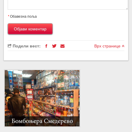
*
Обавезна поља
Подели вест:
Врх странице