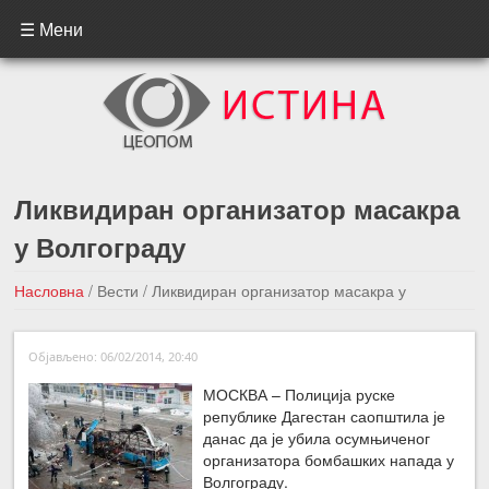
☰ Мени
Ликвидиран организатор масакра
у Волгограду
Насловна
/
Вести
/
Ликвидиран организатор масакра у
Волгограду
Објављено: 06/02/2014, 20:40
←Претходна вест
Следећа вест →
МОСКВА – Полиција руске
републике Дагестан саопштила је
данас да је убила осумњиченог
организатора бомбашких напада у
Волгограду.