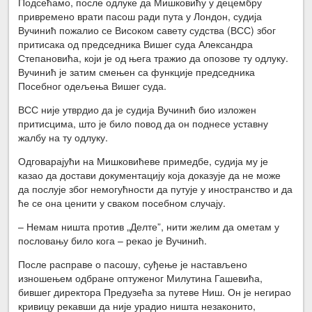
Подсећамо, после одлуке да Мишковићу у децембру
привремено врати пасош ради пута у Лондон, судија
Вучинић пожалио се Високом савету судства (ВСС) због
притисака од председника Вишег суда Александра
Степановића, који је од њега тражио да опозове ту одлуку.
Вучинић је затим смењен са функције председника
Посебног одељења Вишег суда.
ВСС није утврдио да је судија Вучинић био изложен
притисцима, што је било повод да он поднесе уставну
жалбу на ту одлуку.
Одговарајући на Мишковићеве примедбе, судија му је
казао да достави документацију која доказује да не може
да послује због немогућности да путује у иностранство и да
ће се она ценити у сваком посебном случају.
– Немам ништа против „Делте”, нити желим да ометам у
пословању било кога – рекао је Вучинић.
После расправе о пасошу, суђење је настављено
изношењем одбране оптуженог Милутина Гашевића,
бившег директора Предузећа за путеве Ниш. Он је негирао
кривицу рекавши да није урадио ништа незаконито,