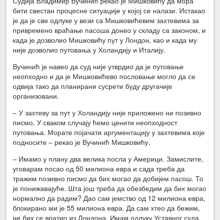
Судија Владимир Вучинић рекао је Мишковићу да мора
бити свестан процесне ситуације у којој се налази. Истакао
је да је све одлуке у вези са Мишковићевим захтевима за
привремено враћање пасоша донео у складу са законом, и
када је дозволио Мишковићу пут у Лондон, као и када му
није дозволио путовања у Холандију и Италију.
Вучинић је навео да суд није утврдио да је путовање
неопходно и да је Мишковићево пословање могло да се
одвија тако да планирани сусрети буду другачије
организовани.
– У захтеву за пут у Холандију није приложено ни позивно
писмо. У сваком случају ћемо ценити неопходност
путовања. Морате појачати аргументацију у захтевима које
подносите – рекао је Вучинић Мишковићу.
– Имамо у плану два велика посла у Америци. Замислите,
уговарам посао од 50 милиона евра и сада треба да
тражим позивно писмо да бих могао да добијем пасош. То
је понижавајуће. Шта још треба да обезбедим да бих могао
нормално да радим? Дао сам јемство од 12 милиона евра,
блокирано ми је 55 милиона евра. Да сам хтео да бежим,
не бих се вратио из Лондона. Имам одлуку Уставног суда