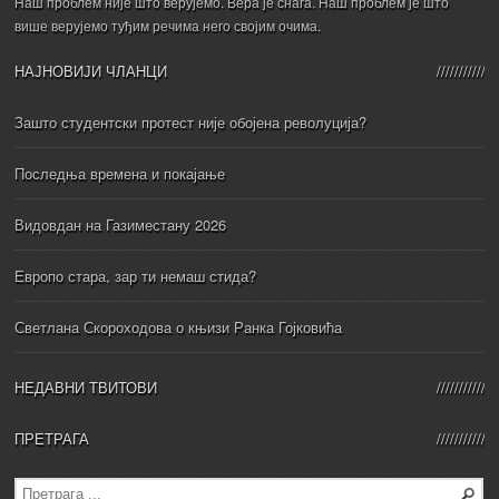
Наш проблем није што верујемо. Вера је снага. Наш проблем је што
више верујемо туђим речима него својим очима.
НАЈНОВИЈИ ЧЛАНЦИ
Зашто студентски протест није обојена револуција?
Последња времена и покајање
Видовдан на Газиместану 2026
Европо стара, зар ти немаш стида?
Светлана Скороходова о књизи Ранка Гојковића
НЕДАВНИ ТВИТОВИ
ПРЕТРАГА