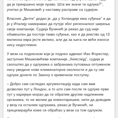
да је прекршено моје право. Шта ми значи та одлука?”,
упитао је Мишковић у наставку расправе са судијом.
Власник „Делте” додао је „да у Холандији има суђење” и да
је у Италију намеравао да путује због регионалног ширења
своје компаније. Судија Вучинић је рекао да суд није
обавештен да постоји такво суђење, као и да јемство од 12
милиона евра јесте велико, али да за њега ни већи износи
нису недостижни.
У вези са поднеском који је поднео адвокат Иан Форестер,
заступник Мишковићеве компаније „Хемслејд”, судија је
саопштио да у одлукама о забранама путовања оптуженом
нису уведене нове елиминаторне околности и да су све
одлуке донете по Закону о кривичном поступку.
– Добро сам сагледао аргументацију када сам вам
дозволио пут у Лондон, а то што сам после те одлуке први
пут у каријери морао да се обратим другим надлежним
органима, то не желим да коментаришем, нити да доводим
у везу са осталим одлукама, рекао је Вучинић, не
прецизирајући коме се обраћао у вези са том одлуком.