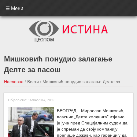
☰ Мени
Мишковић понудио залагање
Делте за пасош
Насловна
/
Вести
/
Мишковић понудио залагање Делте за
пасош
Објављено: 16/04/2014, 20:18
←Претходна вест
Следећа вест →
БЕОГРАД – Мирослав Мишковић,
власник „Делта холдинга” изјавио
је јуче пред Специјалним судом да
је спреман да своју компанију
препише држави, као гаранцију да