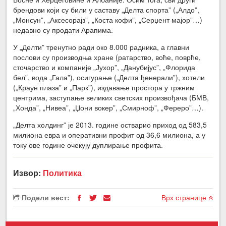
брендови који су били у саставу „Делта спорта” („Алдо”,
„Монсун”, „Аксесорајз”, „Коста кофи”, „Серџент мајор”…)
недавно су продати Арапима.
У „Делти” тренутно ради око 8.000 радника, а главни
послови су производња хране (ратарство, воће, поврће,
сточарство и компаније „Јухор”, „Данубијус”, „Флорида
бел”, вода „Гала”), осигурање („Делта ђенерали”), хотели
(„Краун плаза” и „Парк”), издавање простора у тржним
центрима, заступање великих светских произвођача (БМВ,
„Хонда”, „Нивеа”, „Џони вокер”, „Смирноф”, „Фереро”…).
„Делта холдинг” је 2013. године остварио приход од 583,5
милиона евра и оперативни профит од 36,6 милиона, а у
току ове године очекују дуплирање профита.
Извор:
Политика
Подели вест:
Врх странице