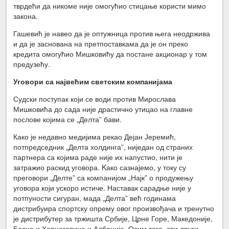
тврдећи да никоме није омогућио стицање користи мимо
закона.
Гашевић је навео да је оптужница против њега неодржива
и да је заснована на претпоставкама да је он преко
кредита омогућио Мишковићу да постане акционар у том
предузећу.
Уговори са највећим светским компанијама
Судски поступак који се води против Мирослава
Мишковића до сада није драстично утицао на главне
послове којима се „Делта” бави.
Како је недавно медијима рекао Дејан Јеремић,
потпредседник „Делта холдинга”, ниједан од страних
партнера са којима раде није их напустио, нити је
затражио раскид уговора. Kако сазнајемо, у току су
преговори „Делте” са компанијом „Најк” о продужењу
уговора који ускоро истиче. Наставак сарадње није у
потпуности сигуран, мада „Делта” већ годинама
дистрибуира спортску опрему овог произвођача и тренутно
је дистрибутер за тржишта Србије, Црне Горе, Македоније,
Босне и Херцеговине и Албаније. Осим тога, сви други