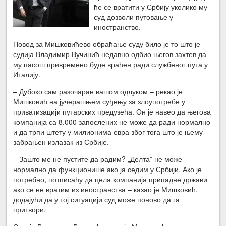
ће се вратити у Србију уколико му
суд дозволи путовање у
иностранство.
Повод за Мишковићево обраћање суду било је то што је
судија Владимир Вучинић недавно одбио његов захтев да
му пасош привремено буде враћен ради службеног пута у
Италију.
– Дубоко сам разочаран вашом одлуком – рекао је
Мишковић на јучерашњем суђењу за злоупотребе у
приватизацији путарских предузећа. Он је навео да његова
компанија са 8.000 запослених не може да ради нормално
и да трпи штету у милионима евра због тога што је њему
забрањен излазак из Србије.
– Зашто ме не пустите да радим? „Делта” не може
нормално да функционише ако ја седим у Србији. Ако је
потребно, потписаћу да цела компанија припадне држави
ако се не вратим из иностранства – казао је Мишковић,
додајући да у тој ситуацији суд може поново да га
притвори.