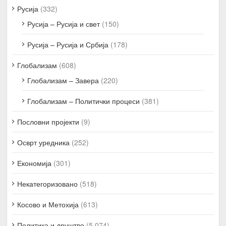
Русија
(332)
Русија – Русија и свет
(150)
Русија – Русија и Србија
(178)
Глобализам
(608)
Глобализам – Завера
(220)
Глобализам – Политички процеси
(381)
Пословни пројекти
(9)
Осврт уредника
(252)
Економија
(301)
Некатегоризовано
(518)
Косово и Метохија
(613)
Политика и друштво
(5.074)